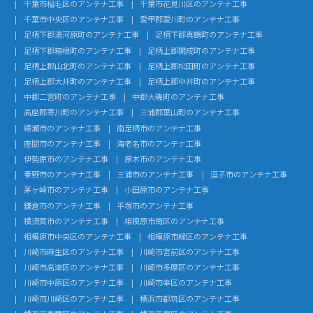
千葉市稲毛区のアンテナ工事
千葉市花見川区のアンテナ工事
千葉市中央区のアンテナ工事
愛甲郡愛川町のアンテナ工事
足柄下郡湯河原町のアンテナ工事
足柄下郡真鶴町のアンテナ工事
足柄下郡箱根町のアンテナ工事
足柄上郡開成町のアンテナ工事
足柄上郡山北町のアンテナ工事
足柄上郡松田町のアンテナ工事
足柄上郡大井町のアンテナ工事
足柄上郡中井町のアンテナ工事
中郡二宮町のアンテナ工事
中郡大磯町のアンテナ工事
高座郡寒川町のアンテナ工事
三浦郡葉山町のアンテナ工事
綾瀬市のアンテナ工事
南足柄市のアンテナ工事
座間市のアンテナ工事
海老名市のアンテナ工事
伊勢原市のアンテナ工事
厚木市のアンテナ工事
秦野市のアンテナ工事
三浦市のアンテナ工事
逗子市のアンテナ工事
茅ヶ崎市のアンテナ工事
小田原市のアンテナ工事
鎌倉市のアンテナ工事
平塚市のアンテナ工事
横須賀市のアンテナ工事
相模原市南区のアンテナ工事
相模原市中央区のアンテナ工事
相模原市緑区のアンテナ工事
川崎市麻生区のアンテナ工事
川崎市宮前区のアンテナ工事
川崎市高津区のアンテナ工事
川崎市多摩区のアンテナ工事
川崎市中原区のアンテナ工事
川崎市幸区のアンテナ工事
川崎市川崎区のアンテナ工事
横浜市都筑区のアンテナ工事