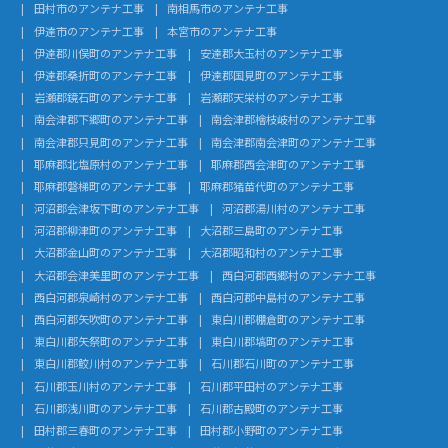
田村市のアンテナ工事
南相馬市のアンテナ工事
伊達市のアンテナ工事
本宮市のアンテナ工事
伊達郡川俣町のアンテナ工事
安達郡大玉村のアンテナ工事
伊達郡桑折町のアンテナ工事
伊達郡国見町のアンテナ工事
岩瀬郡鏡石町のアンテナ工事
岩瀬郡天栄村のアンテナ工事
南会津郡下郷町のアンテナ工事
南会津郡檜枝岐村のアンテナ工事
南会津郡只見町のアンテナ工事
南会津郡南会津町のアンテナ工事
耶麻郡北塩原村のアンテナ工事
耶麻郡西会津町のアンテナ工事
耶麻郡磐梯町のアンテナ工事
耶麻郡猪苗代町のアンテナ工事
河沼郡会津坂下町のアンテナ工事
河沼郡湯川村のアンテナ工事
河沼郡柳津町のアンテナ工事
大沼郡三島町のアンテナ工事
大沼郡金山町のアンテナ工事
大沼郡昭和村のアンテナ工事
大沼郡会津美里町のアンテナ工事
西白河郡西郷村のアンテナ工事
西白河郡泉崎村のアンテナ工事
西白河郡中島村のアンテナ工事
西白河郡矢吹町のアンテナ工事
東白川郡棚倉町のアンテナ工事
東白川郡矢祭町のアンテナ工事
東白川郡塙町のアンテナ工事
東白川郡鮫川村のアンテナ工事
石川郡石川町のアンテナ工事
石川郡玉川村のアンテナ工事
石川郡平田村のアンテナ工事
石川郡浅川町のアンテナ工事
石川郡古殿町のアンテナ工事
田村郡三春町のアンテナ工事
田村郡小野町のアンテナ工事