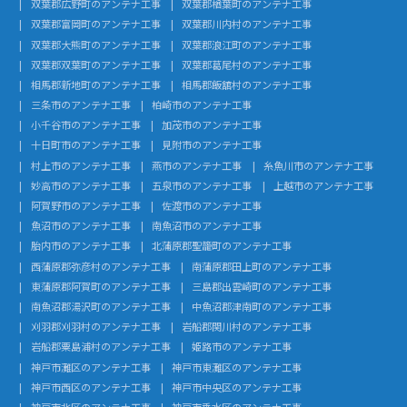
双葉郡広野町のアンテナ工事
双葉郡楢葉町のアンテナ工事
双葉郡富岡町のアンテナ工事
双葉郡川内村のアンテナ工事
双葉郡大熊町のアンテナ工事
双葉郡浪江町のアンテナ工事
双葉郡双葉町のアンテナ工事
双葉郡葛尾村のアンテナ工事
相馬郡新地町のアンテナ工事
相馬郡飯舘村のアンテナ工事
三条市のアンテナ工事
柏崎市のアンテナ工事
小千谷市のアンテナ工事
加茂市のアンテナ工事
十日町市のアンテナ工事
見附市のアンテナ工事
村上市のアンテナ工事
燕市のアンテナ工事
糸魚川市のアンテナ工事
妙高市のアンテナ工事
五泉市のアンテナ工事
上越市のアンテナ工事
阿賀野市のアンテナ工事
佐渡市のアンテナ工事
魚沼市のアンテナ工事
南魚沼市のアンテナ工事
胎内市のアンテナ工事
北蒲原郡聖籠町のアンテナ工事
西蒲原郡弥彦村のアンテナ工事
南蒲原郡田上町のアンテナ工事
東蒲原郡阿賀町のアンテナ工事
三島郡出雲崎町のアンテナ工事
南魚沼郡湯沢町のアンテナ工事
中魚沼郡津南町のアンテナ工事
刈羽郡刈羽村のアンテナ工事
岩船郡関川村のアンテナ工事
岩船郡粟島浦村のアンテナ工事
姫路市のアンテナ工事
神戸市灘区のアンテナ工事
神戸市東灘区のアンテナ工事
神戸市西区のアンテナ工事
神戸市中央区のアンテナ工事
神戸市北区のアンテナ工事
神戸市垂水区のアンテナ工事