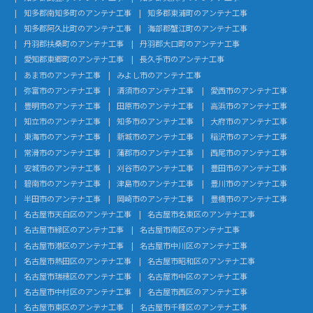
知多郡南知多町のアンテナ工事
知多郡東浦町のアンテナ工事
知多郡阿久比町のアンテナ工事
海部郡蟹江町のアンテナ工事
丹羽郡扶桑町のアンテナ工事
丹羽郡大口町のアンテナ工事
愛知郡東郷町のアンテナ工事
長久手市のアンテナ工事
あま市のアンテナ工事
みよし市のアンテナ工事
弥富市のアンテナ工事
清須市のアンテナ工事
愛西市のアンテナ工事
豊明市のアンテナ工事
田原市のアンテナ工事
高浜市のアンテナ工事
知立市のアンテナ工事
知多市のアンテナ工事
大府市のアンテナ工事
東海市のアンテナ工事
新城市のアンテナ工事
稲沢市のアンテナ工事
常滑市のアンテナ工事
蒲郡市のアンテナ工事
西尾市のアンテナ工事
安城市のアンテナ工事
刈谷市のアンテナ工事
豊田市のアンテナ工事
碧南市のアンテナ工事
津島市のアンテナ工事
豊川市のアンテナ工事
半田市のアンテナ工事
岡崎市のアンテナ工事
豊橋市のアンテナ工事
名古屋市天白区のアンテナ工事
名古屋市名東区のアンテナ工事
名古屋市緑区のアンテナ工事
名古屋市南区のアンテナ工事
名古屋市港区のアンテナ工事
名古屋市中川区のアンテナ工事
名古屋市熱田区のアンテナ工事
名古屋市昭和区のアンテナ工事
名古屋市瑞穂区のアンテナ工事
名古屋市中区のアンテナ工事
名古屋市中村区のアンテナ工事
名古屋市西区のアンテナ工事
名古屋市東区のアンテナ工事
名古屋市千種区のアンテナ工事