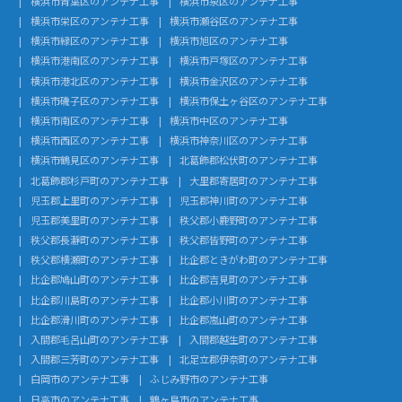
横浜市青葉区のアンテナ工事
横浜市泉区のアンテナ工事
横浜市栄区のアンテナ工事
横浜市瀬谷区のアンテナ工事
横浜市緑区のアンテナ工事
横浜市旭区のアンテナ工事
横浜市港南区のアンテナ工事
横浜市戸塚区のアンテナ工事
横浜市港北区のアンテナ工事
横浜市金沢区のアンテナ工事
横浜市磯子区のアンテナ工事
横浜市保土ヶ谷区のアンテナ工事
横浜市南区のアンテナ工事
横浜市中区のアンテナ工事
横浜市西区のアンテナ工事
横浜市神奈川区のアンテナ工事
横浜市鶴見区のアンテナ工事
北葛飾郡松伏町のアンテナ工事
北葛飾郡杉戸町のアンテナ工事
大里郡寄居町のアンテナ工事
児玉郡上里町のアンテナ工事
児玉郡神川町のアンテナ工事
児玉郡美里町のアンテナ工事
秩父郡小鹿野町のアンテナ工事
秩父郡長瀞町のアンテナ工事
秩父郡皆野町のアンテナ工事
秩父郡横瀬町のアンテナ工事
比企郡ときがわ町のアンテナ工事
比企郡鳩山町のアンテナ工事
比企郡吉見町のアンテナ工事
比企郡川島町のアンテナ工事
比企郡小川町のアンテナ工事
比企郡滑川町のアンテナ工事
比企郡嵐山町のアンテナ工事
入間郡毛呂山町のアンテナ工事
入間郡越生町のアンテナ工事
入間郡三芳町のアンテナ工事
北足立郡伊奈町のアンテナ工事
白岡市のアンテナ工事
ふじみ野市のアンテナ工事
日高市のアンテナ工事
鶴ヶ島市のアンテナ工事