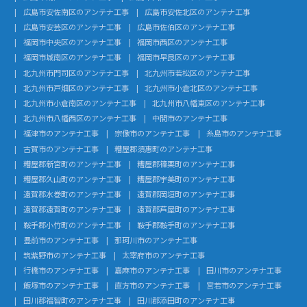
広島市安佐南区のアンテナ工事
広島市安佐北区のアンテナ工事
広島市安芸区のアンテナ工事
広島市佐伯区のアンテナ工事
福岡市中央区のアンテナ工事
福岡市西区のアンテナ工事
福岡市城南区のアンテナ工事
福岡市早良区のアンテナ工事
北九州市門司区のアンテナ工事
北九州市若松区のアンテナ工事
北九州市戸畑区のアンテナ工事
北九州市小倉北区のアンテナ工事
北九州市小倉南区のアンテナ工事
北九州市八幡東区のアンテナ工事
北九州市八幡西区のアンテナ工事
中間市のアンテナ工事
福津市のアンテナ工事
宗像市のアンテナ工事
糸島市のアンテナ工事
古賀市のアンテナ工事
糟屋郡須惠町のアンテナ工事
糟屋郡新宮町のアンテナ工事
糟屋郡篠栗町のアンテナ工事
糟屋郡久山町のアンテナ工事
糟屋郡宇美町のアンテナ工事
遠賀郡水巻町のアンテナ工事
遠賀郡岡垣町のアンテナ工事
遠賀郡遠賀町のアンテナ工事
遠賀郡芦屋町のアンテナ工事
鞍手郡小竹町のアンテナ工事
鞍手郡鞍手町のアンテナ工事
豊前市のアンテナ工事
那珂川市のアンテナ工事
筑紫野市のアンテナ工事
太宰府市のアンテナ工事
行橋市のアンテナ工事
嘉麻市のアンテナ工事
田川市のアンテナ工事
飯塚市のアンテナ工事
直方市のアンテナ工事
宮若市のアンテナ工事
田川郡福智町のアンテナ工事
田川郡添田町のアンテナ工事