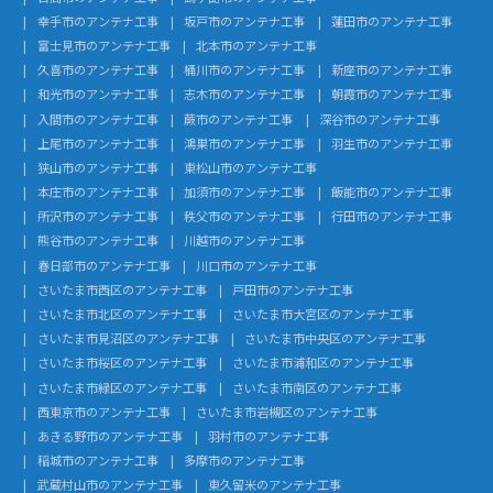
幸手市のアンテナ工事
坂戸市のアンテナ工事
蓮田市のアンテナ工事
富士見市のアンテナ工事
北本市のアンテナ工事
久喜市のアンテナ工事
桶川市のアンテナ工事
新座市のアンテナ工事
和光市のアンテナ工事
志木市のアンテナ工事
朝霞市のアンテナ工事
入間市のアンテナ工事
蕨市のアンテナ工事
深谷市のアンテナ工事
上尾市のアンテナ工事
鴻巣市のアンテナ工事
羽生市のアンテナ工事
狭山市のアンテナ工事
東松山市のアンテナ工事
本庄市のアンテナ工事
加須市のアンテナ工事
飯能市のアンテナ工事
所沢市のアンテナ工事
秩父市のアンテナ工事
行田市のアンテナ工事
熊谷市のアンテナ工事
川越市のアンテナ工事
春日部市のアンテナ工事
川口市のアンテナ工事
さいたま市西区のアンテナ工事
戸田市のアンテナ工事
さいたま市北区のアンテナ工事
さいたま市大宮区のアンテナ工事
さいたま市見沼区のアンテナ工事
さいたま市中央区のアンテナ工事
さいたま市桜区のアンテナ工事
さいたま市浦和区のアンテナ工事
さいたま市緑区のアンテナ工事
さいたま市南区のアンテナ工事
西東京市のアンテナ工事
さいたま市岩槻区のアンテナ工事
あきる野市のアンテナ工事
羽村市のアンテナ工事
稲城市のアンテナ工事
多摩市のアンテナ工事
武蔵村山市のアンテナ工事
東久留米のアンテナ工事