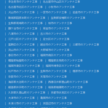
多治見市のアンテナ工事
名古屋市守山区のアンテナ工事
名古屋市北区のアンテナ工事
小牧市のアンテナ工事
犬山市のアンテナ工事
一宮市のアンテナ工事
岩倉市のアンテナ工事
磯城郡田原本町のアンテナ工事
生駒郡安堵町のアンテナ工事
生駒郡斑鳩町のアンテナ工事
柏市のアンテナ工事
鎌ケ谷市のアンテナ工事
草加市のアンテナ工事
八潮市のアンテナ工事
吉川市のアンテナ工事
江戸川区のアンテナ工事
足立区のアンテナ工事
葛飾区のアンテナ工事
越谷市のアンテナ工事
三郷市のアンテナ工事
流山市のアンテナ工事
大野城市のアンテナ工事
春日市のアンテナ工事
福岡市南区のアンテナ工事
糟屋郡粕屋町のアンテナ工事
糟屋郡志免町のアンテナ工事
福岡市東区のアンテナ工事
福岡市博多区のアンテナ工事
松戸市のアンテナ工事
生駒市のアンテナ工事
橿原市のアンテナ工事
奈良市のアンテナ工事
天理市のアンテナ工事
海部郡大治町のアンテナ工事
西春日井郡豊山町のアンテナ工事
綴喜郡井手町のアンテナ工事
相楽郡精華町のアンテナ工事
久世郡久御山町のアンテナ工事
京都市伏見区のアンテナ工事
大津市のアンテナ工事
亀岡市のアンテナ工事
木津川市のアンテナ工事
京田辺市のアンテナ工事