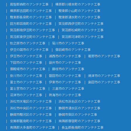
周智郡森町のアンテナ工事
榛原郡川根本町のアンテナ工事
榛原郡吉田町のアンテナ工事
駿東郡小山町のアンテナ工事
駿東郡長泉町のアンテナ工事
駿東郡清水町のアンテナ工事
田方郡函南町のアンテナ工事
賀茂郡西伊豆町のアンテナ工事
賀茂郡南伊豆町のアンテナ工事
賀茂郡松崎町のアンテナ工事
賀茂郡東伊豆町のアンテナ工事
賀茂郡河津町のアンテナ工事
牧之原市のアンテナ工事
菊川市のアンテナ工事
伊豆の国市のアンテナ工事
御前崎市のアンテナ工事
伊豆市のアンテナ工事
湖西市のアンテナ工事
裾野市のアンテナ工事
下田市のアンテナ工事
袋井市のアンテナ工事
御殿場市のアンテナ工事
藤枝市のアンテナ工事
掛川市のアンテナ工事
磐田市のアンテナ工事
焼津市のアンテナ工事
富士市のアンテナ工事
伊東市のアンテナ工事
島田市のアンテナ工事
富士宮市のアンテナ工事
三島市のアンテナ工事
沼津市のアンテナ工事
熱海市のアンテナ工事
浜松市天竜区のアンテナ工事
浜松市浜名区のアンテナ工事
浜松市中央区のアンテナ工事
静岡市清水区のアンテナ工事
静岡市駿河区のアンテナ工事
静岡市葵区のアンテナ工事
安房郡鋸南町のアンテナ工事
夷隅郡御宿町のアンテナ工事
夷隅郡大多喜町のアンテナ工事
長生郡長南町のアンテナ工事