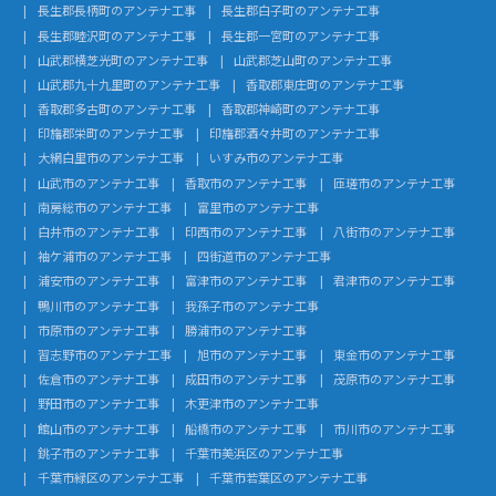
長生郡長柄町のアンテナ工事
長生郡白子町のアンテナ工事
長生郡睦沢町のアンテナ工事
長生郡一宮町のアンテナ工事
山武郡横芝光町のアンテナ工事
山武郡芝山町のアンテナ工事
山武郡九十九里町のアンテナ工事
香取郡東庄町のアンテナ工事
香取郡多古町のアンテナ工事
香取郡神崎町のアンテナ工事
印旛郡栄町のアンテナ工事
印旛郡酒々井町のアンテナ工事
大網白里市のアンテナ工事
いすみ市のアンテナ工事
山武市のアンテナ工事
香取市のアンテナ工事
匝瑳市のアンテナ工事
南房総市のアンテナ工事
富里市のアンテナ工事
白井市のアンテナ工事
印西市のアンテナ工事
八街市のアンテナ工事
袖ケ浦市のアンテナ工事
四街道市のアンテナ工事
浦安市のアンテナ工事
富津市のアンテナ工事
君津市のアンテナ工事
鴨川市のアンテナ工事
我孫子市のアンテナ工事
市原市のアンテナ工事
勝浦市のアンテナ工事
習志野市のアンテナ工事
旭市のアンテナ工事
東金市のアンテナ工事
佐倉市のアンテナ工事
成田市のアンテナ工事
茂原市のアンテナ工事
野田市のアンテナ工事
木更津市のアンテナ工事
館山市のアンテナ工事
船橋市のアンテナ工事
市川市のアンテナ工事
銚子市のアンテナ工事
千葉市美浜区のアンテナ工事
千葉市緑区のアンテナ工事
千葉市若葉区のアンテナ工事