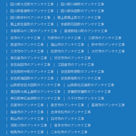
田川郡大任町のアンテナ工事
田川郡川崎町のアンテナ工事
田川郡香春町のアンテナ工事
田川郡糸田町のアンテナ工事
田川郡赤村のアンテナ工事
築上郡築上町のアンテナ工事
築上郡吉富町のアンテナ工事
京都郡苅田町のアンテナ工事
京都郡みやこ町のアンテナ工事
嘉穂郡桂川町のアンテナ工事
呉市のアンテナ工事
竹原市のアンテナ工事
三原市のアンテナ工事
尾道市のアンテナ工事
福山市のアンテナ工事
府中市のアンテナ工事
三次市のアンテナ工事
庄原市のアンテナ工事
大竹市のアンテナ工事
東広島市のアンテナ工事
廿日市市のアンテナ工事
安芸高田市のアンテナ工事
江田島市のアンテナ工事
安芸郡府中町のアンテナ工事
安芸郡熊野町のアンテナ工事
安芸郡海田町のアンテナ工事
安芸郡坂町のアンテナ工事
山県郡安芸太田町のアンテナ工事
山県郡北広島町のアンテナ工事
豊田郡大崎上島町のアンテナ工事
世羅郡世羅町のアンテナ工事
神石郡神石高原町のアンテナ工事
八千代市のアンテナ工事
日進市のアンテナ工事
香芝市のアンテナ工事
葛城市のアンテナ工事
福島市のアンテナ工事
会津若松市のアンテナ工事
郡山市のアンテナ工事
白河市のアンテナ工事
須賀川市のアンテナ工事
喜多方市のアンテナ工事
相馬市のアンテナ工事
二本松市のアンテナ工事