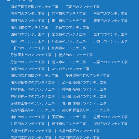
南埼玉郡宮代町のアンテナ工事
尼崎市のアンテナ工事
明石市のアンテナ工事
西宮市のアンテナ工事
芦屋市のアンテナ工事
伊丹市のアンテナ工事
相生市のアンテナ工事
豊岡市のアンテナ工事
加古川市のアンテナ工事
赤穂市のアンテナ工事
西脇市のアンテナ工事
宝塚市のアンテナ工事
三木市のアンテナ工事
高砂市のアンテナ工事
川西市のアンテナ工事
小野市のアンテナ工事
三田市のアンテナ工事
加西市のアンテナ工事
丹波篠山市のアンテナ工事
養父市のアンテナ工事
丹波市のアンテナ工事
朝来市のアンテナ工事
宍粟市のアンテナ工事
加東市のアンテナ工事
たつの市のアンテナ工事
川辺郡猪名川町のアンテナ工事
多可郡多可町のアンテナ工事
加古郡稲美町のアンテナ工事
加古郡播磨町のアンテナ工事
神崎郡市川町のアンテナ工事
神崎郡福崎町のアンテナ工事
神崎郡神河町のアンテナ工事
揖保郡太子町のアンテナ工事
赤穂郡上郡町のアンテナ工事
佐用郡佐用町のアンテナ工事
美方郡香美町のアンテナ工事
美方郡新温泉町のアンテナ工事
津山市のアンテナ工事
玉野市のアンテナ工事
笠岡市のアンテナ工事
井原市のアンテナ工事
総社市のアンテナ工事
淡路市のアンテナ工事
広島市中区のアンテナ工事
広島市東区のアンテナ工事
広島市南区のアンテナ工事
広島市西区のアンテナ工事