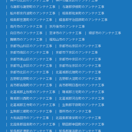
与謝郡与謝野町のアンテナ工事
与謝郡伊根町のアンテナ工事
船井郡京丹波町のアンテナ工事
相楽郡和束町のアンテナ工事
相楽郡笠置町のアンテナ工事
綴喜郡宇治田原町のアンテナ工事
南丹市のアンテナ工事
京丹後市のアンテナ工事
向日市のアンテナ工事
宮津市のアンテナ工事
綾部市のアンテナ工事
舞鶴市のアンテナ工事
福知山市のアンテナ工事
京都市山科区のアンテナ工事
京都市右京区のアンテナ工事
京都市南区のアンテナ工事
京都市下京区のアンテナ工事
京都市東山区のアンテナ工事
京都市中京区のアンテナ工事
京都市上京区のアンテナ工事
京都市左京区のアンテナ工事
京都市北区のアンテナ工事
北葛城郡広陵町のアンテナ工事
吉野郡吉野町のアンテナ工事
吉野郡大淀町のアンテナ工事
高市郡高取町のアンテナ工事
高市郡明日香村のアンテナ工事
北葛城郡上牧町のアンテナ工事
磯城郡三宅町のアンテナ工事
磯城郡川西町のアンテナ工事
北葛城郡河合町のアンテナ工事
北葛城郡王寺町のアンテナ工事
生駒郡平群町のアンテナ工事
生駒郡三郷町のアンテナ工事
御所市のアンテナ工事
大和高田市のアンテナ工事
北設楽郡東栄町のアンテナ工事
北設楽郡設楽町のアンテナ工事
額田郡幸田町のアンテナ工事
知多郡武豊町のアンテナ工事
知多郡美浜町のアンテナ工事