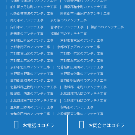
船井郡京丹波町のアンテナ工事
相楽郡和束町のアンテナ工事
相楽郡笠置町のアンテナ工事
綴喜郡宇治田原町のアンテナ工事
南丹市のアンテナ工事
京丹後市のアンテナ工事
向日市のアンテナ工事
宮津市のアンテナ工事
綾部市のアンテナ工事
舞鶴市のアンテナ工事
福知山市のアンテナ工事
京都市山科区のアンテナ工事
京都市右京区のアンテナ工事
京都市南区のアンテナ工事
京都市下京区のアンテナ工事
京都市東山区のアンテナ工事
京都市中京区のアンテナ工事
京都市上京区のアンテナ工事
京都市左京区のアンテナ工事
京都市北区のアンテナ工事
北葛城郡広陵町のアンテナ工事
吉野郡吉野町のアンテナ工事
吉野郡大淀町のアンテナ工事
高市郡高取町のアンテナ工事
高市郡明日香村のアンテナ工事
北葛城郡上牧町のアンテナ工事
磯城郡三宅町のアンテナ工事
磯城郡川西町のアンテナ工事
北葛城郡河合町のアンテナ工事
北葛城郡王寺町のアンテナ工事
生駒郡平群町のアンテナ工事
生駒郡三郷町のアンテナ工事
御所市のアンテナ工事
大和高田市のアンテナ工事
北設楽郡東栄町のアンテナ工事
北設楽郡設楽町のアンテナ工事
額田郡幸田町のアンテナ工事


お電話はコチラ
お問合せはコチラ
知多郡武豊町のアンテナ工事
知多郡美浜町のアンテナ工事
知多郡南知多町のアンテナ工事
知多郡東浦町のアンテナ工事