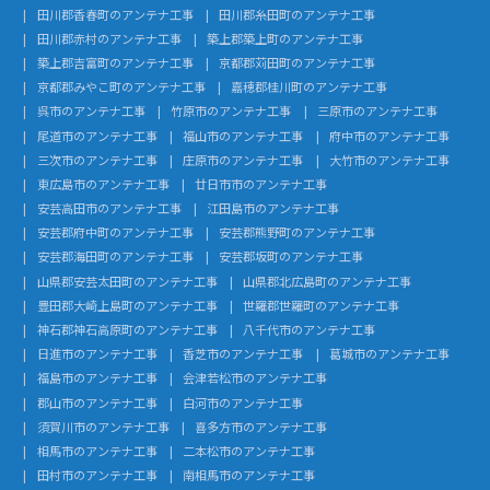
田川郡香春町のアンテナ工事
田川郡糸田町のアンテナ工事
田川郡赤村のアンテナ工事
築上郡築上町のアンテナ工事
築上郡吉富町のアンテナ工事
京都郡苅田町のアンテナ工事
京都郡みやこ町のアンテナ工事
嘉穂郡桂川町のアンテナ工事
呉市のアンテナ工事
竹原市のアンテナ工事
三原市のアンテナ工事
尾道市のアンテナ工事
福山市のアンテナ工事
府中市のアンテナ工事
三次市のアンテナ工事
庄原市のアンテナ工事
大竹市のアンテナ工事
東広島市のアンテナ工事
廿日市市のアンテナ工事
安芸高田市のアンテナ工事
江田島市のアンテナ工事
安芸郡府中町のアンテナ工事
安芸郡熊野町のアンテナ工事
安芸郡海田町のアンテナ工事
安芸郡坂町のアンテナ工事
山県郡安芸太田町のアンテナ工事
山県郡北広島町のアンテナ工事
豊田郡大崎上島町のアンテナ工事
世羅郡世羅町のアンテナ工事
神石郡神石高原町のアンテナ工事
八千代市のアンテナ工事
日進市のアンテナ工事
香芝市のアンテナ工事
葛城市のアンテナ工事
福島市のアンテナ工事
会津若松市のアンテナ工事
郡山市のアンテナ工事
白河市のアンテナ工事
須賀川市のアンテナ工事
喜多方市のアンテナ工事
相馬市のアンテナ工事
二本松市のアンテナ工事
田村市のアンテナ工事
南相馬市のアンテナ工事