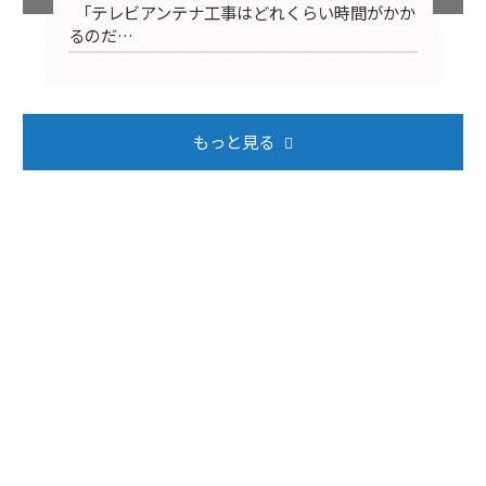
映ら
「テレビアンテナ工事はどれくらい時間がかか
テ
るのだ…
ば
もっと見る