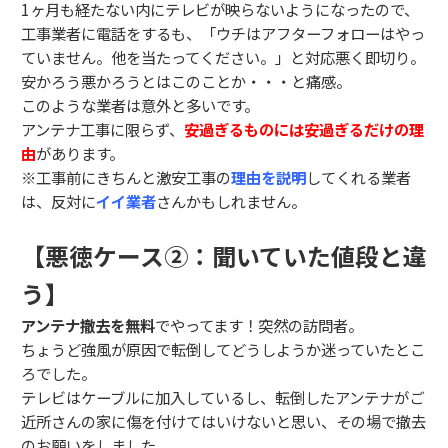
1ヶ月も経たない内にテレビが映らないようになったので、
工事業者に電話をするも、「ウチはアフターフォローはやっ
ていません。他を当たってください。」と対応悪く即切り。
安かろう悪かろうとはこのことか・・・と痛感。
このような業者は意外と多いです。
アンテナ工事に限らず、
安過ぎるものには安過ぎるだけの理
由
があります。
※工事前にきちんと激安工事の
理由を説明
してくれる業者
は、反対に
イイ業者
さんかもしれません。
【悪徳ケース②：聞いていた値段と違
う】
アンテナ撤去を無料
でやってます！突然の訪問者。
ちょうど強風が原因で転倒してどうしようか迷っていたとこ
ろでした。
テレビはケーブルに加入しているし、転倒したアンテナがご
近所さんの家に傷を付けてはいけないと思い、その場で撤去
のお願いをしました。