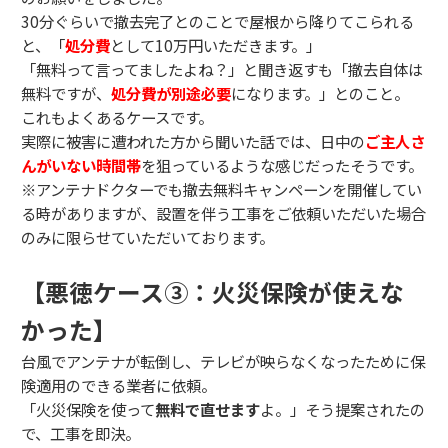
30分ぐらいで撤去完了とのことで屋根から降りてこられる
と、「
処分費
として10万円いただきます。」
「無料って言ってましたよね？」と聞き返すも「撤去自体は
無料ですが、
処分費が別途必要
になります。」とのこと。
これもよくあるケースです。
実際に被害に遭われた方から聞いた話では、日中の
ご主人さ
んがいない時間帯
を狙っているような感じだったそうです。
※アンテナドクターでも撤去無料キャンペーンを開催してい
る時がありますが、設置を伴う工事をご依頼いただいた場合
のみに限らせていただいております。
【悪徳ケース③：火災保険が使えな
かった】
台風でアンテナが転倒し、テレビが映らなくなったために保
険適用のできる業者に依頼。
「火災保険を使って
無料で直せます
よ。」そう提案されたの
で、工事を即決。