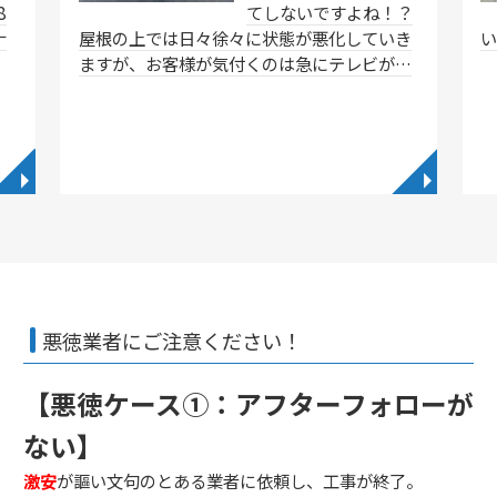
8
てしないですよね！？
ナ
屋根の上では日々徐々に状態が悪化していき
ますが、お客様が気付くのは急にテレビが…
◥
◥
悪徳業者にご注意ください！
【悪徳ケース①：アフターフォローが
ない】
激安
が謳い文句のとある業者に依頼し、工事が終了。