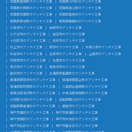
双葉郡富岡町のアンテナ工事
双葉郡川内村のアンテナ工事
双葉郡大熊町のアンテナ工事
双葉郡浪江町のアンテナ工事
双葉郡双葉町のアンテナ工事
双葉郡葛尾村のアンテナ工事
相馬郡新地町のアンテナ工事
相馬郡飯舘村のアンテナ工事
三条市のアンテナ工事
柏崎市のアンテナ工事
小千谷市のアンテナ工事
加茂市のアンテナ工事
十日町市のアンテナ工事
見附市のアンテナ工事
村上市のアンテナ工事
燕市のアンテナ工事
糸魚川市のアンテナ工事
妙高市のアンテナ工事
五泉市のアンテナ工事
上越市のアンテナ工事
阿賀野市のアンテナ工事
佐渡市のアンテナ工事
魚沼市のアンテナ工事
南魚沼市のアンテナ工事
胎内市のアンテナ工事
北蒲原郡聖籠町のアンテナ工事
西蒲原郡弥彦村のアンテナ工事
南蒲原郡田上町のアンテナ工事
東蒲原郡阿賀町のアンテナ工事
三島郡出雲崎町のアンテナ工事
南魚沼郡湯沢町のアンテナ工事
中魚沼郡津南町のアンテナ工事
刈羽郡刈羽村のアンテナ工事
岩船郡関川村のアンテナ工事
岩船郡粟島浦村のアンテナ工事
姫路市のアンテナ工事
神戸市灘区のアンテナ工事
神戸市東灘区のアンテナ工事
神戸市西区のアンテナ工事
神戸市中央区のアンテナ工事
神戸市北区のアンテナ工事
神戸市垂水区のアンテナ工事
与謝郡与謝野町のアンテナ工事
与謝郡伊根町のアンテナ工事