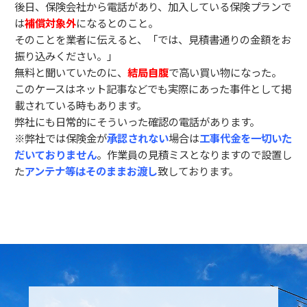
後日、保険会社から電話があり、加入している保険プランで
は
補償対象外
になるとのこと。
そのことを業者に伝えると、「では、見積書通りの金額をお
振り込みください。」
無料と聞いていたのに、
結局自腹
で高い買い物になった。
このケースはネット記事などでも実際にあった事件として掲
載されている時もあります。
弊社にも日常的にそういった確認の電話があります。
※弊社では保険金が
承認されない
場合は
工事代金を一切いた
だいておりません
。作業員の見積ミスとなりますので設置し
た
アンテナ等はそのままお渡し
致しております。