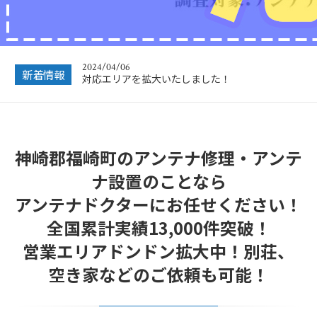
2024/12/28
年末年始休業のお知らせ
2024/04/06
対応エリアを拡大いたしました！
新着情報
2023/12/27
年末年始営業のお知らせ
2022/12/26
神崎郡福崎町のアンテナ修理・アンテ
年末年始休暇につきまして
ナ設置のことなら
2022/07/04
フリーボイス（0120番号）への発信につきまし
アンテナドクターにお任せください！
て
全国累計実績13,000件突破！
2024/12/28
年末年始休業のお知らせ
営業エリアドンドン拡大中！別荘、
空き家などのご依頼も可能！