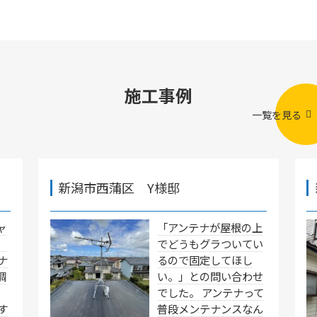
施工事例
一覧を見る
新潟市西蒲区 Y様邸
ャ
「アンテナが屋根の上
」
でどうもグラついてい
ナ
るので固定してほし
調
い。」との問い合わせ
でした。 アンテナって
す
普段メンテナンスなん