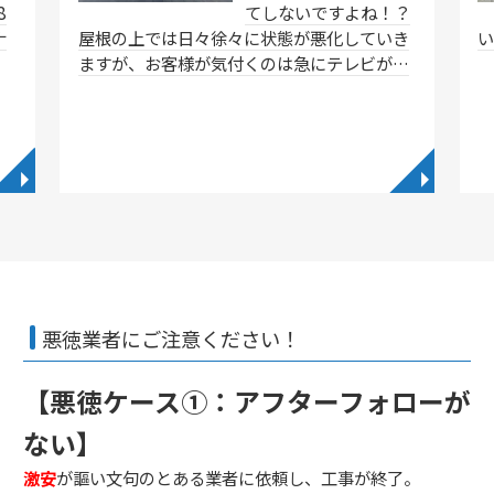
8
てしないですよね！？
ナ
屋根の上では日々徐々に状態が悪化していき
ますが、お客様が気付くのは急にテレビが…
◥
◥
悪徳業者にご注意ください！
【悪徳ケース①：アフターフォローが
ない】
激安
が謳い文句のとある業者に依頼し、工事が終了。