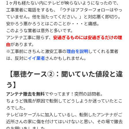
1ヶ月も経たない内にテレビが映らないようになったので、
工事業者に電話をするも、「ウチはアフターフォローはやっ
ていません。他を当たってください。」と対応悪く即切り。
安かろう悪かろうとはこのことか・・・と痛感。
このような業者は意外と多いです。
アンテナ工事に限らず、
安過ぎるものには安過ぎるだけの理
由
があります。
※工事前にきちんと激安工事の
理由を説明
してくれる業者
は、反対に
イイ業者
さんかもしれません。
【悪徳ケース②：聞いていた値段と違
う】
アンテナ撤去を無料
でやってます！突然の訪問者。
ちょうど強風が原因で転倒してどうしようか迷っていたとこ
ろでした。
テレビはケーブルに加入しているし、転倒したアンテナがご
近所さんの家に傷を付けてはいけないと思い、その場で撤去
のお願いをしました。