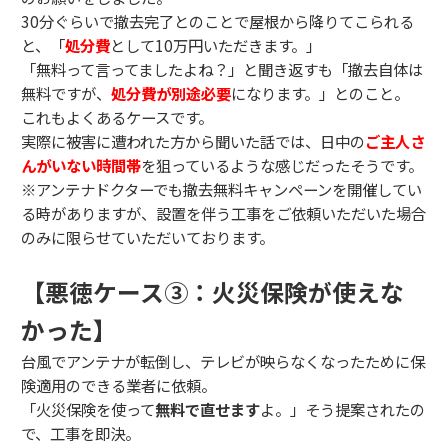
30分ぐらいで撤去完了とのことで屋根から降りてこられる
と、「
処分費
として10万円いただきます。」
「無料って言ってましたよね？」と聞き返すも「撤去自体は
無料ですが、
処分費が別途必要
になります。」とのこと。
これもよくあるケースです。
実際に被害に遭われた方から聞いた話では、日中の
ご主人さ
んがいない時間帯
を狙っているような感じだったそうです。
※アンテナドクターでも撤去無料キャンペーンを開催してい
る時がありますが、設置を伴う工事をご依頼いただいた場合
のみに限らせていただいております。
【悪徳ケース③：火災保険が使えな
かった】
台風でアンテナが転倒し、テレビが映らなくなったために保
険適用のできる業者に依頼。
「火災保険を使って
無料で直せます
よ。」そう提案されたの
で、工事を即決。