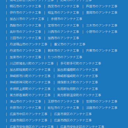
明石市のアンテナ工事
西宮市のアンテナ工事
芦屋市のアンテナ工事
伊丹市のアンテナ工事
相生市のアンテナ工事
豊岡市のアンテナ工事
加古川市のアンテナ工事
赤穂市のアンテナ工事
西脇市のアンテナ工事
宝塚市のアンテナ工事
三木市のアンテナ工事
高砂市のアンテナ工事
川西市のアンテナ工事
小野市のアンテナ工事
三田市のアンテナ工事
加西市のアンテナ工事
丹波篠山市のアンテナ工事
養父市のアンテナ工事
丹波市のアンテナ工事
朝来市のアンテナ工事
宍粟市のアンテナ工事
加東市のアンテナ工事
たつの市のアンテナ工事
川辺郡猪名川町のアンテナ工事
多可郡多可町のアンテナ工事
加古郡稲美町のアンテナ工事
加古郡播磨町のアンテナ工事
神崎郡市川町のアンテナ工事
神崎郡福崎町のアンテナ工事
神崎郡神河町のアンテナ工事
揖保郡太子町のアンテナ工事
赤穂郡上郡町のアンテナ工事
佐用郡佐用町のアンテナ工事
美方郡香美町のアンテナ工事
美方郡新温泉町のアンテナ工事
津山市のアンテナ工事
玉野市のアンテナ工事
笠岡市のアンテナ工事
井原市のアンテナ工事
総社市のアンテナ工事
淡路市のアンテナ工事
広島市中区のアンテナ工事
広島市東区のアンテナ工事
広島市南区のアンテナ工事
広島市西区のアンテナ工事
広島市安佐南区のアンテナ工事
広島市安佐北区のアンテナ工事