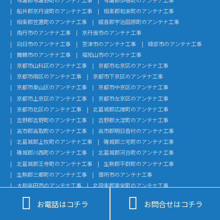
船井郡京丹波町のアンテナ工事
相楽郡和束町のアンテナ工事
相楽郡笠置町のアンテナ工事
綴喜郡宇治田原町のアンテナ工事
南丹市のアンテナ工事
京丹後市のアンテナ工事
向日市のアンテナ工事
宮津市のアンテナ工事
綾部市のアンテナ工事
舞鶴市のアンテナ工事
福知山市のアンテナ工事
京都市山科区のアンテナ工事
京都市右京区のアンテナ工事
京都市南区のアンテナ工事
京都市下京区のアンテナ工事
京都市東山区のアンテナ工事
京都市中京区のアンテナ工事
京都市上京区のアンテナ工事
京都市左京区のアンテナ工事
京都市北区のアンテナ工事
北葛城郡広陵町のアンテナ工事
吉野郡吉野町のアンテナ工事
吉野郡大淀町のアンテナ工事
高市郡高取町のアンテナ工事
高市郡明日香村のアンテナ工事
北葛城郡上牧町のアンテナ工事
磯城郡三宅町のアンテナ工事
磯城郡川西町のアンテナ工事
北葛城郡河合町のアンテナ工事
北葛城郡王寺町のアンテナ工事
生駒郡平群町のアンテナ工事
生駒郡三郷町のアンテナ工事
御所市のアンテナ工事
大和高田市のアンテナ工事
北設楽郡東栄町のアンテナ工事
北設楽郡設楽町のアンテナ工事
額田郡幸田町のアンテナ工事


お電話はコチラ
お問合せはコチラ
知多郡武豊町のアンテナ工事
知多郡美浜町のアンテナ工事
知多郡南知多町のアンテナ工事
知多郡東浦町のアンテナ工事