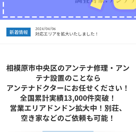
2024/12/28
年末年始休業のお知らせ
2024/04/06
対応エリアを拡大いたしました！
新着情報
2023/12/27
年末年始営業のお知らせ
2022/12/26
年末年始休暇につきまして
相模原市中央区のアンテナ修理・アン
2022/07/04
テナ設置のことなら
フリーボイス（0120番号）への発信につきまし
て
アンテナドクターにお任せください！
全国累計実績13,000件突破！
2024/12/28
年末年始休業のお知らせ
営業エリアドンドン拡大中！別荘、
空き家などのご依頼も可能！