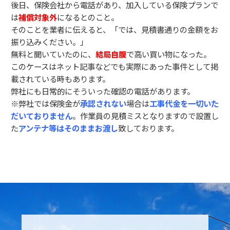
後日、保険会社から電話があり、加入している保険プランで
は
補償対象外
になるとのこと。
そのことを業者に伝えると、「では、見積書通りの金額をお
振り込みください。」
無料と聞いていたのに、
結局自腹
で高い買い物になった。
このケースはネット記事などでも実際にあった事件として掲
載されている時もあります。
弊社にも日常的にそういった確認の電話があります。
※弊社では保険金が
承認されない
場合は
工事代金を一切いた
だいておりません
。作業員の見積ミスとなりますので設置し
た
アンテナ等はそのままお渡し
致しております。