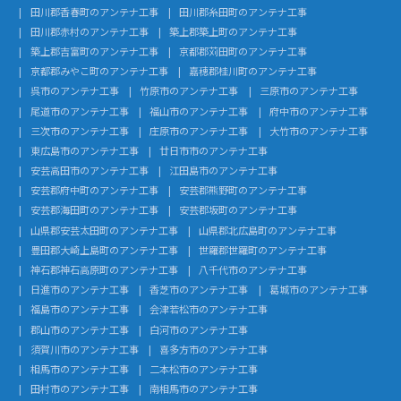
田川郡香春町のアンテナ工事
田川郡糸田町のアンテナ工事
田川郡赤村のアンテナ工事
築上郡築上町のアンテナ工事
築上郡吉富町のアンテナ工事
京都郡苅田町のアンテナ工事
京都郡みやこ町のアンテナ工事
嘉穂郡桂川町のアンテナ工事
呉市のアンテナ工事
竹原市のアンテナ工事
三原市のアンテナ工事
尾道市のアンテナ工事
福山市のアンテナ工事
府中市のアンテナ工事
三次市のアンテナ工事
庄原市のアンテナ工事
大竹市のアンテナ工事
東広島市のアンテナ工事
廿日市市のアンテナ工事
安芸高田市のアンテナ工事
江田島市のアンテナ工事
安芸郡府中町のアンテナ工事
安芸郡熊野町のアンテナ工事
安芸郡海田町のアンテナ工事
安芸郡坂町のアンテナ工事
山県郡安芸太田町のアンテナ工事
山県郡北広島町のアンテナ工事
豊田郡大崎上島町のアンテナ工事
世羅郡世羅町のアンテナ工事
神石郡神石高原町のアンテナ工事
八千代市のアンテナ工事
日進市のアンテナ工事
香芝市のアンテナ工事
葛城市のアンテナ工事
福島市のアンテナ工事
会津若松市のアンテナ工事
郡山市のアンテナ工事
白河市のアンテナ工事
須賀川市のアンテナ工事
喜多方市のアンテナ工事
相馬市のアンテナ工事
二本松市のアンテナ工事
田村市のアンテナ工事
南相馬市のアンテナ工事