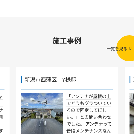
施工事例
一覧を見る
新潟市西蒲区 Y様邸
ャ
「アンテナが屋根の上
」
でどうもグラついてい
ナ
るので固定してほし
調
い。」との問い合わせ
でした。 アンテナって
す
普段メンテナンスなん