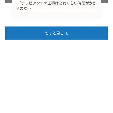
映ら
「テレビアンテナ工事はどれくらい時間がかか
テ
るのだ…
ば
もっと見る