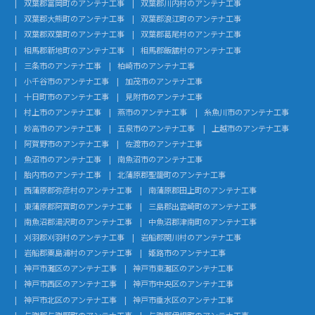
双葉郡富岡町のアンテナ工事
双葉郡川内村のアンテナ工事
双葉郡大熊町のアンテナ工事
双葉郡浪江町のアンテナ工事
双葉郡双葉町のアンテナ工事
双葉郡葛尾村のアンテナ工事
相馬郡新地町のアンテナ工事
相馬郡飯舘村のアンテナ工事
三条市のアンテナ工事
柏崎市のアンテナ工事
小千谷市のアンテナ工事
加茂市のアンテナ工事
十日町市のアンテナ工事
見附市のアンテナ工事
村上市のアンテナ工事
燕市のアンテナ工事
糸魚川市のアンテナ工事
妙高市のアンテナ工事
五泉市のアンテナ工事
上越市のアンテナ工事
阿賀野市のアンテナ工事
佐渡市のアンテナ工事
魚沼市のアンテナ工事
南魚沼市のアンテナ工事
胎内市のアンテナ工事
北蒲原郡聖籠町のアンテナ工事
西蒲原郡弥彦村のアンテナ工事
南蒲原郡田上町のアンテナ工事
東蒲原郡阿賀町のアンテナ工事
三島郡出雲崎町のアンテナ工事
南魚沼郡湯沢町のアンテナ工事
中魚沼郡津南町のアンテナ工事
刈羽郡刈羽村のアンテナ工事
岩船郡関川村のアンテナ工事
岩船郡粟島浦村のアンテナ工事
姫路市のアンテナ工事
神戸市灘区のアンテナ工事
神戸市東灘区のアンテナ工事
神戸市西区のアンテナ工事
神戸市中央区のアンテナ工事
神戸市北区のアンテナ工事
神戸市垂水区のアンテナ工事
与謝郡与謝野町のアンテナ工事
与謝郡伊根町のアンテナ工事