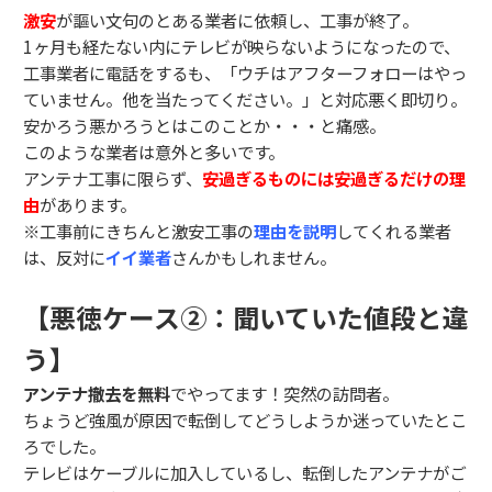
激安
が謳い文句のとある業者に依頼し、工事が終了。
1ヶ月も経たない内にテレビが映らないようになったので、
工事業者に電話をするも、「ウチはアフターフォローはやっ
ていません。他を当たってください。」と対応悪く即切り。
安かろう悪かろうとはこのことか・・・と痛感。
このような業者は意外と多いです。
アンテナ工事に限らず、
安過ぎるものには安過ぎるだけの理
由
があります。
※工事前にきちんと激安工事の
理由を説明
してくれる業者
は、反対に
イイ業者
さんかもしれません。
【悪徳ケース②：聞いていた値段と違
う】
アンテナ撤去を無料
でやってます！突然の訪問者。
ちょうど強風が原因で転倒してどうしようか迷っていたとこ
ろでした。
テレビはケーブルに加入しているし、転倒したアンテナがご