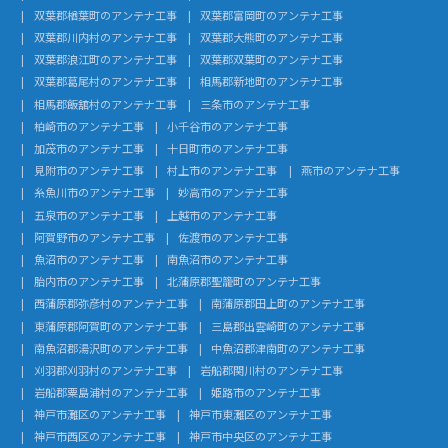
双葉郡楢葉町のアンテナ工事
双葉郡富岡町のアンテナ工事
双葉郡川内村のアンテナ工事
双葉郡大熊町のアンテナ工事
双葉郡浪江町のアンテナ工事
双葉郡双葉町のアンテナ工事
双葉郡葛尾村のアンテナ工事
相馬郡新地町のアンテナ工事
相馬郡飯舘村のアンテナ工事
三条市のアンテナ工事
柏崎市のアンテナ工事
小千谷市のアンテナ工事
加茂市のアンテナ工事
十日町市のアンテナ工事
見附市のアンテナ工事
村上市のアンテナ工事
燕市のアンテナ工事
糸魚川市のアンテナ工事
妙高市のアンテナ工事
五泉市のアンテナ工事
上越市のアンテナ工事
阿賀野市のアンテナ工事
佐渡市のアンテナ工事
魚沼市のアンテナ工事
南魚沼市のアンテナ工事
胎内市のアンテナ工事
北蒲原郡聖籠町のアンテナ工事
西蒲原郡弥彦村のアンテナ工事
南蒲原郡田上町のアンテナ工事
東蒲原郡阿賀町のアンテナ工事
三島郡出雲崎町のアンテナ工事
南魚沼郡湯沢町のアンテナ工事
中魚沼郡津南町のアンテナ工事
刈羽郡刈羽村のアンテナ工事
岩船郡関川村のアンテナ工事
岩船郡粟島浦村のアンテナ工事
姫路市のアンテナ工事
神戸市灘区のアンテナ工事
神戸市東灘区のアンテナ工事
神戸市西区のアンテナ工事
神戸市中央区のアンテナ工事