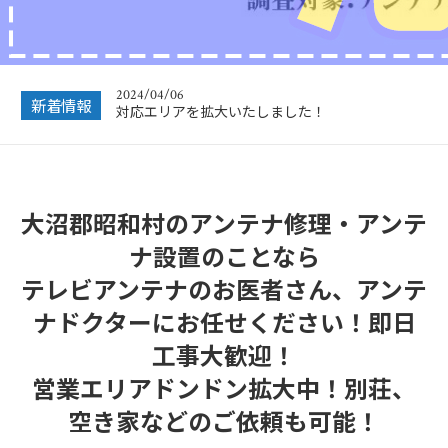
2024/04/06
対応エリアを拡大いたしました！
2023/12/27
新着情報
年末年始営業のお知らせ
2022/12/26
年末年始休暇につきまして
2022/07/04
大沼郡昭和村のアンテナ修理・アンテ
フリーボイス（0120番号）への発信につきまし
て
ナ設置のことなら
2024/12/28
テレビアンテナのお医者さん、アンテ
年末年始休業のお知らせ
ナドクターにお任せください！即日
工事大歓迎！
営業エリアドンドン拡大中！別荘、
空き家などのご依頼も可能！