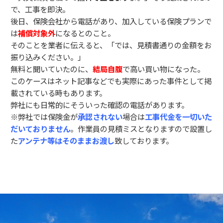
で、工事を即決。
後日、保険会社から電話があり、加入している保険プランで
は
補償対象外
になるとのこと。
そのことを業者に伝えると、「では、見積書通りの金額をお
振り込みください。」
無料と聞いていたのに、
結局自腹
で高い買い物になった。
このケースはネット記事などでも実際にあった事件として掲
載されている時もあります。
弊社にも日常的にそういった確認の電話があります。
※弊社では保険金が
承認されない
場合は
工事代金を一切いた
だいておりません
。作業員の見積ミスとなりますので設置し
た
アンテナ等はそのままお渡し
致しております。