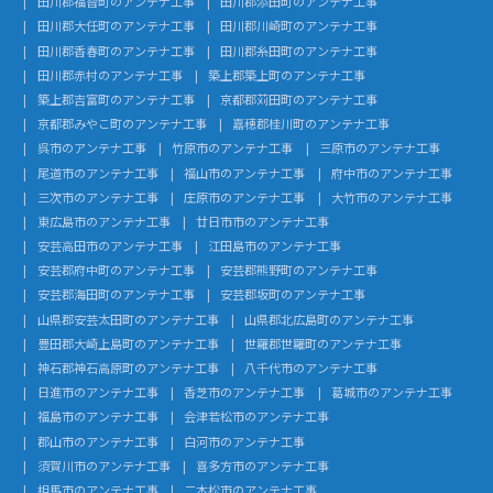
田川郡福智町のアンテナ工事
田川郡添田町のアンテナ工事
田川郡大任町のアンテナ工事
田川郡川崎町のアンテナ工事
田川郡香春町のアンテナ工事
田川郡糸田町のアンテナ工事
田川郡赤村のアンテナ工事
築上郡築上町のアンテナ工事
築上郡吉富町のアンテナ工事
京都郡苅田町のアンテナ工事
京都郡みやこ町のアンテナ工事
嘉穂郡桂川町のアンテナ工事
呉市のアンテナ工事
竹原市のアンテナ工事
三原市のアンテナ工事
尾道市のアンテナ工事
福山市のアンテナ工事
府中市のアンテナ工事
三次市のアンテナ工事
庄原市のアンテナ工事
大竹市のアンテナ工事
東広島市のアンテナ工事
廿日市市のアンテナ工事
安芸高田市のアンテナ工事
江田島市のアンテナ工事
安芸郡府中町のアンテナ工事
安芸郡熊野町のアンテナ工事
安芸郡海田町のアンテナ工事
安芸郡坂町のアンテナ工事
山県郡安芸太田町のアンテナ工事
山県郡北広島町のアンテナ工事
豊田郡大崎上島町のアンテナ工事
世羅郡世羅町のアンテナ工事
神石郡神石高原町のアンテナ工事
八千代市のアンテナ工事
日進市のアンテナ工事
香芝市のアンテナ工事
葛城市のアンテナ工事
福島市のアンテナ工事
会津若松市のアンテナ工事
郡山市のアンテナ工事
白河市のアンテナ工事
須賀川市のアンテナ工事
喜多方市のアンテナ工事
相馬市のアンテナ工事
二本松市のアンテナ工事