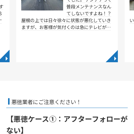
す
普段メンテナンスなん
8
てしないですよね！？
ナ
屋根の上では日々徐々に状態が悪化していき
ますが、お客様が気付くのは急にテレビが…
◥
◥
悪徳業者にご注意ください！
【悪徳ケース①：アフターフォローが
ない】