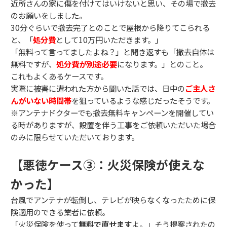
近所さんの家に傷を付けてはいけないと思い、その場で撤去
のお願いをしました。
30分ぐらいで撤去完了とのことで屋根から降りてこられる
と、「
処分費
として10万円いただきます。」
「無料って言ってましたよね？」と聞き返すも「撤去自体は
無料ですが、
処分費が別途必要
になります。」とのこと。
これもよくあるケースです。
実際に被害に遭われた方から聞いた話では、日中の
ご主人さ
んがいない時間帯
を狙っているような感じだったそうです。
※アンテナドクターでも撤去無料キャンペーンを開催してい
る時がありますが、設置を伴う工事をご依頼いただいた場合
のみに限らせていただいております。
【悪徳ケース③：火災保険が使えな
かった】
台風でアンテナが転倒し、テレビが映らなくなったために保
険適用のできる業者に依頼。
「火災保険を使って
無料で直せます
よ。」そう提案されたの