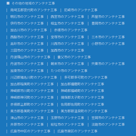
その他の地域のアンテナ工事
南埼玉郡宮代町のアンテナ工事
尼崎市のアンテナ工事
明石市のアンテナ工事
西宮市のアンテナ工事
芦屋市のアンテナ工事
伊丹市のアンテナ工事
相生市のアンテナ工事
豊岡市のアンテナ工事
加古川市のアンテナ工事
赤穂市のアンテナ工事
西脇市のアンテナ工事
宝塚市のアンテナ工事
三木市のアンテナ工事
高砂市のアンテナ工事
川西市のアンテナ工事
小野市のアンテナ工事
三田市のアンテナ工事
加西市のアンテナ工事
丹波篠山市のアンテナ工事
養父市のアンテナ工事
丹波市のアンテナ工事
朝来市のアンテナ工事
宍粟市のアンテナ工事
加東市のアンテナ工事
たつの市のアンテナ工事
川辺郡猪名川町のアンテナ工事
多可郡多可町のアンテナ工事
加古郡稲美町のアンテナ工事
加古郡播磨町のアンテナ工事
神崎郡市川町のアンテナ工事
神崎郡福崎町のアンテナ工事
神崎郡神河町のアンテナ工事
揖保郡太子町のアンテナ工事
赤穂郡上郡町のアンテナ工事
佐用郡佐用町のアンテナ工事
美方郡香美町のアンテナ工事
美方郡新温泉町のアンテナ工事
津山市のアンテナ工事
玉野市のアンテナ工事
笠岡市のアンテナ工事
井原市のアンテナ工事
総社市のアンテナ工事
淡路市のアンテナ工事
広島市中区のアンテナ工事
広島市東区のアンテナ工事