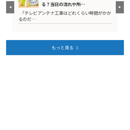
る？当日の流れや所…
映ら
「テレビアンテナ工事はどれくらい時間がかか
テ
るのだ…
ば
もっと見る