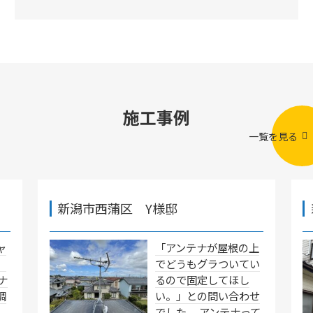
施工事例
一覧を見る
新潟市西蒲区 Y様邸
ャ
「アンテナが屋根の上
」
でどうもグラついてい
ナ
るので固定してほし
調
い。」との問い合わせ
でした。 アンテナって