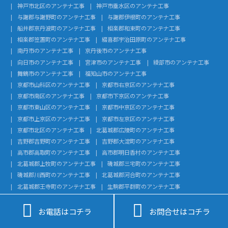
神戸市北区のアンテナ工事
神戸市垂水区のアンテナ工事
与謝郡与謝野町のアンテナ工事
与謝郡伊根町のアンテナ工事
船井郡京丹波町のアンテナ工事
相楽郡和束町のアンテナ工事
相楽郡笠置町のアンテナ工事
綴喜郡宇治田原町のアンテナ工事
南丹市のアンテナ工事
京丹後市のアンテナ工事
向日市のアンテナ工事
宮津市のアンテナ工事
綾部市のアンテナ工事
舞鶴市のアンテナ工事
福知山市のアンテナ工事
京都市山科区のアンテナ工事
京都市右京区のアンテナ工事
京都市南区のアンテナ工事
京都市下京区のアンテナ工事
京都市東山区のアンテナ工事
京都市中京区のアンテナ工事
京都市上京区のアンテナ工事
京都市左京区のアンテナ工事
京都市北区のアンテナ工事
北葛城郡広陵町のアンテナ工事
吉野郡吉野町のアンテナ工事
吉野郡大淀町のアンテナ工事
高市郡高取町のアンテナ工事
高市郡明日香村のアンテナ工事
北葛城郡上牧町のアンテナ工事
磯城郡三宅町のアンテナ工事
磯城郡川西町のアンテナ工事
北葛城郡河合町のアンテナ工事
北葛城郡王寺町のアンテナ工事
生駒郡平群町のアンテナ工事
生駒郡三郷町のアンテナ工事
御所市のアンテナ工事


大和高田市のアンテナ工事
北設楽郡東栄町のアンテナ工事
お電話はコチラ
お問合せはコチラ
北設楽郡設楽町のアンテナ工事
額田郡幸田町のアンテナ工事