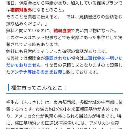
後日、保険会社から電話があり、加入している保険プランで
は
補償対象外
になるとのこと。
そのことを業者に伝えると、「では、見積書通りの金額をお
振り込みください。」
無料と聞いていたのに、
結局自腹
で高い買い物になった。
このケースはネット記事などでも実際にあった事件として掲
載されている時もあります。
弊社にも日常的にそういった確認の電話があります。
※弊社では保険金が
承認されない
場合は
工事代金を一切いた
だいておりません
。作業員の見積ミスとなりますので設置し
た
アンテナ等はそのままお渡し
致しております。
福生市ってこんなとこ！
福生市（ふっさし）は、東京都西部、多摩地域の中西部に位
置する市です。市域の約3分の1を米軍横田基地が占めてお
り、アメリカ文化が色濃く感じられる街並みが特徴です。特
に、横田基地沿いの国道16号線沿いには、アメリカンな雰