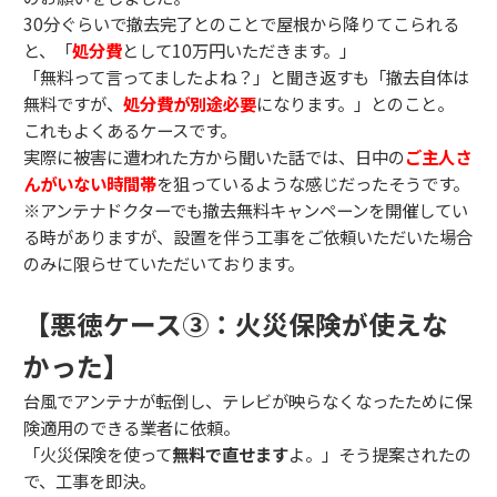
30分ぐらいで撤去完了とのことで屋根から降りてこられる
と、「
処分費
として10万円いただきます。」
「無料って言ってましたよね？」と聞き返すも「撤去自体は
無料ですが、
処分費が別途必要
になります。」とのこと。
これもよくあるケースです。
実際に被害に遭われた方から聞いた話では、日中の
ご主人さ
んがいない時間帯
を狙っているような感じだったそうです。
※アンテナドクターでも撤去無料キャンペーンを開催してい
る時がありますが、設置を伴う工事をご依頼いただいた場合
のみに限らせていただいております。
【悪徳ケース③：火災保険が使えな
かった】
台風でアンテナが転倒し、テレビが映らなくなったために保
険適用のできる業者に依頼。
「火災保険を使って
無料で直せます
よ。」そう提案されたの
で、工事を即決。