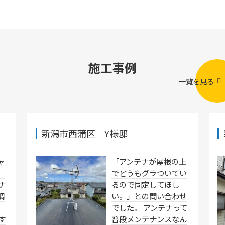
施工事例
一覧を見る
新潟市西蒲区 Y様邸
ャ
「アンテナが屋根の上
」
でどうもグラついてい
ナ
るので固定してほし
調
い。」との問い合わせ
でした。 アンテナって
す
普段メンテナンスなん