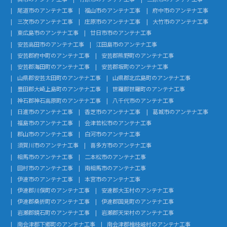
尾道市のアンテナ工事
福山市のアンテナ工事
府中市のアンテナ工事
三次市のアンテナ工事
庄原市のアンテナ工事
大竹市のアンテナ工事
東広島市のアンテナ工事
廿日市市のアンテナ工事
安芸高田市のアンテナ工事
江田島市のアンテナ工事
安芸郡府中町のアンテナ工事
安芸郡熊野町のアンテナ工事
安芸郡海田町のアンテナ工事
安芸郡坂町のアンテナ工事
山県郡安芸太田町のアンテナ工事
山県郡北広島町のアンテナ工事
豊田郡大崎上島町のアンテナ工事
世羅郡世羅町のアンテナ工事
神石郡神石高原町のアンテナ工事
八千代市のアンテナ工事
日進市のアンテナ工事
香芝市のアンテナ工事
葛城市のアンテナ工事
福島市のアンテナ工事
会津若松市のアンテナ工事
郡山市のアンテナ工事
白河市のアンテナ工事
須賀川市のアンテナ工事
喜多方市のアンテナ工事
相馬市のアンテナ工事
二本松市のアンテナ工事
田村市のアンテナ工事
南相馬市のアンテナ工事
伊達市のアンテナ工事
本宮市のアンテナ工事
伊達郡川俣町のアンテナ工事
安達郡大玉村のアンテナ工事
伊達郡桑折町のアンテナ工事
伊達郡国見町のアンテナ工事
岩瀬郡鏡石町のアンテナ工事
岩瀬郡天栄村のアンテナ工事
南会津郡下郷町のアンテナ工事
南会津郡檜枝岐村のアンテナ工事