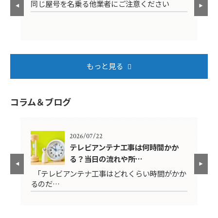
同じ屋号を名乗る他業者にご注意ください
年
もっと見る
コラム＆ブログ
2026/07/22
年？
テレビアンテナ工事は何時間かか
る？当日の流れや所…
映ら
「テレビアンテナ工事はどれくらい時間がかか
テ
るのだ…
ば