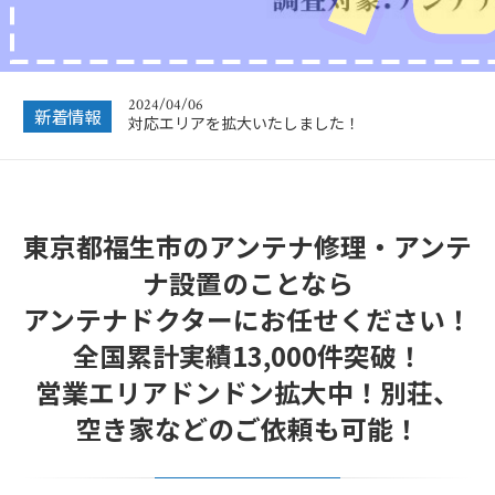
2024/12/28
年末年始休業のお知らせ
2024/04/06
対応エリアを拡大いたしました！
新着情報
2023/12/27
年末年始営業のお知らせ
2022/12/26
東京都福生市のアンテナ修理・アンテ
年末年始休暇につきまして
ナ設置のことなら
2022/07/04
フリーボイス（0120番号）への発信につきまし
アンテナドクターにお任せください！
て
全国累計実績13,000件突破！
2024/12/28
年末年始休業のお知らせ
営業エリアドンドン拡大中！別荘、
空き家などのご依頼も可能！