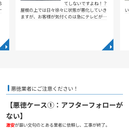
8
てしないですよね！？
ナ
屋根の上では日々徐々に状態が悪化していき
ますが、お客様が気付くのは急にテレビが…
◥
◥
悪徳業者にご注意ください！
【悪徳ケース①：アフターフォローが
ない】
激安
が謳い文句のとある業者に依頼し、工事が終了。