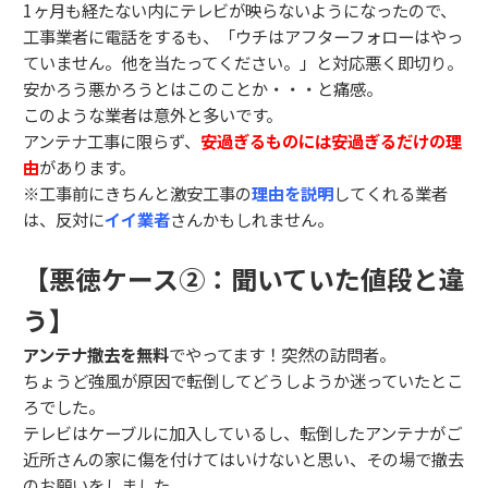
1ヶ月も経たない内にテレビが映らないようになったので、
工事業者に電話をするも、「ウチはアフターフォローはやっ
ていません。他を当たってください。」と対応悪く即切り。
安かろう悪かろうとはこのことか・・・と痛感。
このような業者は意外と多いです。
アンテナ工事に限らず、
安過ぎるものには安過ぎるだけの理
由
があります。
※工事前にきちんと激安工事の
理由を説明
してくれる業者
は、反対に
イイ業者
さんかもしれません。
【悪徳ケース②：聞いていた値段と違
う】
アンテナ撤去を無料
でやってます！突然の訪問者。
ちょうど強風が原因で転倒してどうしようか迷っていたとこ
ろでした。
テレビはケーブルに加入しているし、転倒したアンテナがご
近所さんの家に傷を付けてはいけないと思い、その場で撤去
のお願いをしました。