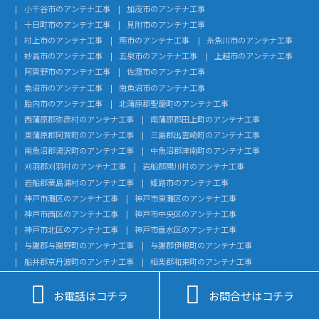
小千谷市のアンテナ工事
加茂市のアンテナ工事
十日町市のアンテナ工事
見附市のアンテナ工事
村上市のアンテナ工事
燕市のアンテナ工事
糸魚川市のアンテナ工事
妙高市のアンテナ工事
五泉市のアンテナ工事
上越市のアンテナ工事
阿賀野市のアンテナ工事
佐渡市のアンテナ工事
魚沼市のアンテナ工事
南魚沼市のアンテナ工事
胎内市のアンテナ工事
北蒲原郡聖籠町のアンテナ工事
西蒲原郡弥彦村のアンテナ工事
南蒲原郡田上町のアンテナ工事
東蒲原郡阿賀町のアンテナ工事
三島郡出雲崎町のアンテナ工事
南魚沼郡湯沢町のアンテナ工事
中魚沼郡津南町のアンテナ工事
刈羽郡刈羽村のアンテナ工事
岩船郡関川村のアンテナ工事
岩船郡粟島浦村のアンテナ工事
姫路市のアンテナ工事
神戸市灘区のアンテナ工事
神戸市東灘区のアンテナ工事
神戸市西区のアンテナ工事
神戸市中央区のアンテナ工事
神戸市北区のアンテナ工事
神戸市垂水区のアンテナ工事
与謝郡与謝野町のアンテナ工事
与謝郡伊根町のアンテナ工事
船井郡京丹波町のアンテナ工事
相楽郡和束町のアンテナ工事
相楽郡笠置町のアンテナ工事
綴喜郡宇治田原町のアンテナ工事


南丹市のアンテナ工事
京丹後市のアンテナ工事
お電話はコチラ
お問合せはコチラ
向日市のアンテナ工事
宮津市のアンテナ工事
綾部市のアンテナ工事