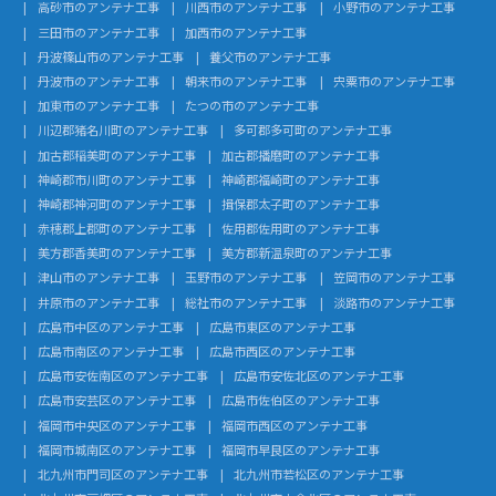
高砂市のアンテナ工事
川西市のアンテナ工事
小野市のアンテナ工事
三田市のアンテナ工事
加西市のアンテナ工事
丹波篠山市のアンテナ工事
養父市のアンテナ工事
丹波市のアンテナ工事
朝来市のアンテナ工事
宍粟市のアンテナ工事
加東市のアンテナ工事
たつの市のアンテナ工事
川辺郡猪名川町のアンテナ工事
多可郡多可町のアンテナ工事
加古郡稲美町のアンテナ工事
加古郡播磨町のアンテナ工事
神崎郡市川町のアンテナ工事
神崎郡福崎町のアンテナ工事
神崎郡神河町のアンテナ工事
揖保郡太子町のアンテナ工事
赤穂郡上郡町のアンテナ工事
佐用郡佐用町のアンテナ工事
美方郡香美町のアンテナ工事
美方郡新温泉町のアンテナ工事
津山市のアンテナ工事
玉野市のアンテナ工事
笠岡市のアンテナ工事
井原市のアンテナ工事
総社市のアンテナ工事
淡路市のアンテナ工事
広島市中区のアンテナ工事
広島市東区のアンテナ工事
広島市南区のアンテナ工事
広島市西区のアンテナ工事
広島市安佐南区のアンテナ工事
広島市安佐北区のアンテナ工事
広島市安芸区のアンテナ工事
広島市佐伯区のアンテナ工事
福岡市中央区のアンテナ工事
福岡市西区のアンテナ工事
福岡市城南区のアンテナ工事
福岡市早良区のアンテナ工事
北九州市門司区のアンテナ工事
北九州市若松区のアンテナ工事