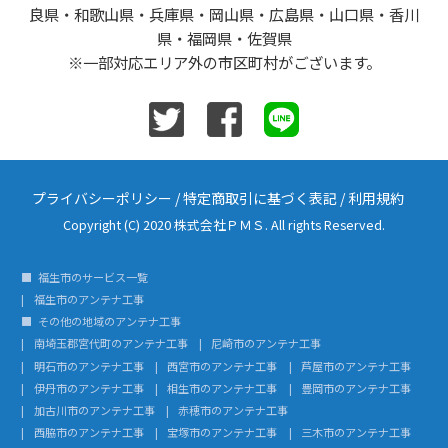
良県・和歌山県・兵庫県・岡山県・広島県・山口県・香川
県・福岡県・佐賀県
※一部対応エリア外の市区町村がございます。
プライバシーポリシー
/
特定商取引に基づく表記
/
利用規約
Copyright (C) 2020 株式会社ＰＭＳ. All rights Reserved.
福生市のサービス一覧
福生市のアンテナ工事
その他の地域のアンテナ工事
南埼玉郡宮代町のアンテナ工事
尼崎市のアンテナ工事
明石市のアンテナ工事
西宮市のアンテナ工事
芦屋市のアンテナ工事
伊丹市のアンテナ工事
相生市のアンテナ工事
豊岡市のアンテナ工事
加古川市のアンテナ工事
赤穂市のアンテナ工事
西脇市のアンテナ工事
宝塚市のアンテナ工事
三木市のアンテナ工事