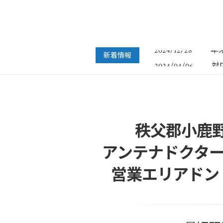
フ
2022/07/04
年
2024/12/28
新着情報
対
2024/04/06
年
2023/12/27
年
2022/12/26
フ
2022/07/04
年
2024/12/28
秩父郡小鹿
アンテナドクター
営業エリアドン