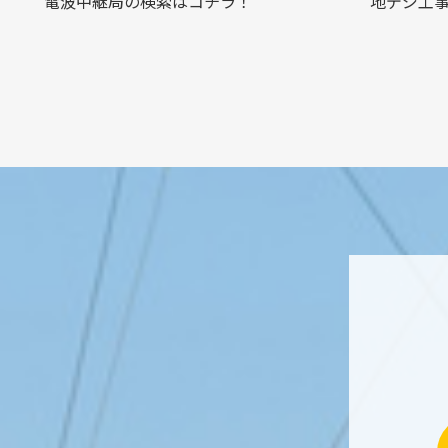
電波中継局の検索はコチラ！
地デジ工