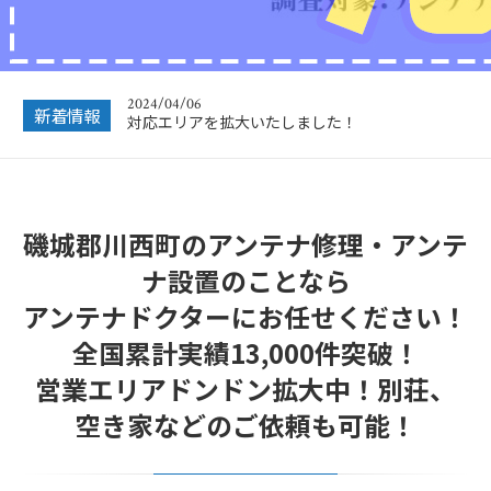
2024/12/28
年末年始休業のお知らせ
2024/04/06
対応エリアを拡大いたしました！
新着情報
2023/12/27
年末年始営業のお知らせ
2022/12/26
年末年始休暇につきまして
磯城郡川西町のアンテナ修理・アンテ
ナ設置のことなら
2022/07/04
フリーボイス（0120番号）への発信につきまし
アンテナドクターにお任せください！
て
全国累計実績13,000件突破！
2024/12/28
年末年始休業のお知らせ
営業エリアドンドン拡大中！別荘、
空き家などのご依頼も可能！