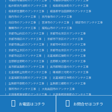
船井郡京丹波町のアンテナ工事
相楽郡和束町のアンテナ工事
相楽郡笠置町のアンテナ工事
綴喜郡宇治田原町のアンテナ工事
南丹市のアンテナ工事
京丹後市のアンテナ工事
向日市のアンテナ工事
宮津市のアンテナ工事
綾部市のアンテナ工事
舞鶴市のアンテナ工事
福知山市のアンテナ工事
京都市山科区のアンテナ工事
京都市右京区のアンテナ工事
京都市南区のアンテナ工事
京都市下京区のアンテナ工事
京都市東山区のアンテナ工事
京都市中京区のアンテナ工事
京都市上京区のアンテナ工事
京都市左京区のアンテナ工事
京都市北区のアンテナ工事
北葛城郡広陵町のアンテナ工事
吉野郡吉野町のアンテナ工事
吉野郡大淀町のアンテナ工事
高市郡高取町のアンテナ工事
高市郡明日香村のアンテナ工事
北葛城郡上牧町のアンテナ工事
磯城郡三宅町のアンテナ工事
北葛城郡河合町のアンテナ工事
北葛城郡王寺町のアンテナ工事
生駒郡平群町のアンテナ工事
生駒郡三郷町のアンテナ工事
御所市のアンテナ工事
大和高田市のアンテナ工事
北設楽郡東栄町のアンテナ工事
北設楽郡設楽町のアンテナ工事
額田郡幸田町のアンテナ工事
知多郡武豊町のアンテナ工事


お電話はコチラ
お問合せはコチラ
知多郡美浜町のアンテナ工事
知多郡南知多町のアンテナ工事
知多郡東浦町のアンテナ工事
知多郡阿久比町のアンテナ工事