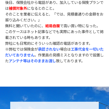
後日、保険会社から電話があり、加入している保険プランで
は
補償対象外
になるとのこと。
そのことを業者に伝えると、「では、見積書通りの金額をお
振り込みください。」
無料と聞いていたのに、
結局自腹
で高い買い物になった。
このケースはネット記事などでも実際にあった事件として掲
載されている時もあります。
弊社にも日常的にそういった確認の電話があります。
※弊社では保険金が
承認されない
場合は
工事代金を一切いた
だいておりません
。作業員の見積ミスとなりますので設置し
た
アンテナ等はそのままお渡し
致しております。