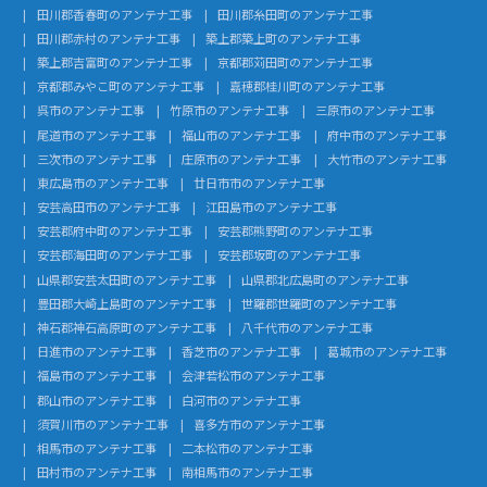
田川郡香春町のアンテナ工事
田川郡糸田町のアンテナ工事
田川郡赤村のアンテナ工事
築上郡築上町のアンテナ工事
築上郡吉富町のアンテナ工事
京都郡苅田町のアンテナ工事
京都郡みやこ町のアンテナ工事
嘉穂郡桂川町のアンテナ工事
呉市のアンテナ工事
竹原市のアンテナ工事
三原市のアンテナ工事
尾道市のアンテナ工事
福山市のアンテナ工事
府中市のアンテナ工事
三次市のアンテナ工事
庄原市のアンテナ工事
大竹市のアンテナ工事
東広島市のアンテナ工事
廿日市市のアンテナ工事
安芸高田市のアンテナ工事
江田島市のアンテナ工事
安芸郡府中町のアンテナ工事
安芸郡熊野町のアンテナ工事
安芸郡海田町のアンテナ工事
安芸郡坂町のアンテナ工事
山県郡安芸太田町のアンテナ工事
山県郡北広島町のアンテナ工事
豊田郡大崎上島町のアンテナ工事
世羅郡世羅町のアンテナ工事
神石郡神石高原町のアンテナ工事
八千代市のアンテナ工事
日進市のアンテナ工事
香芝市のアンテナ工事
葛城市のアンテナ工事
福島市のアンテナ工事
会津若松市のアンテナ工事
郡山市のアンテナ工事
白河市のアンテナ工事
須賀川市のアンテナ工事
喜多方市のアンテナ工事
相馬市のアンテナ工事
二本松市のアンテナ工事
田村市のアンテナ工事
南相馬市のアンテナ工事