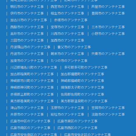
明石市のアンテナ工事
西宮市のアンテナ工事
芦屋市のアンテナ工事
伊丹市のアンテナ工事
相生市のアンテナ工事
豊岡市のアンテナ工事
加古川市のアンテナ工事
赤穂市のアンテナ工事
西脇市のアンテナ工事
宝塚市のアンテナ工事
三木市のアンテナ工事
高砂市のアンテナ工事
川西市のアンテナ工事
小野市のアンテナ工事
三田市のアンテナ工事
加西市のアンテナ工事
丹波篠山市のアンテナ工事
養父市のアンテナ工事
丹波市のアンテナ工事
朝来市のアンテナ工事
宍粟市のアンテナ工事
加東市のアンテナ工事
たつの市のアンテナ工事
川辺郡猪名川町のアンテナ工事
多可郡多可町のアンテナ工事
加古郡稲美町のアンテナ工事
加古郡播磨町のアンテナ工事
神崎郡市川町のアンテナ工事
神崎郡福崎町のアンテナ工事
神崎郡神河町のアンテナ工事
揖保郡太子町のアンテナ工事
赤穂郡上郡町のアンテナ工事
佐用郡佐用町のアンテナ工事
美方郡香美町のアンテナ工事
美方郡新温泉町のアンテナ工事
津山市のアンテナ工事
玉野市のアンテナ工事
笠岡市のアンテナ工事
井原市のアンテナ工事
総社市のアンテナ工事
淡路市のアンテナ工事
広島市中区のアンテナ工事
広島市東区のアンテナ工事
広島市南区のアンテナ工事
広島市西区のアンテナ工事
広島市安佐南区のアンテナ工事
広島市安佐北区のアンテナ工事