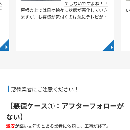
8
てしないですよね！？
ナ
屋根の上では日々徐々に状態が悪化していき
ますが、お客様が気付くのは急にテレビが…
◥
◥
悪徳業者にご注意ください！
【悪徳ケース①：アフターフォローが
ない】
激安
が謳い文句のとある業者に依頼し、工事が終了。