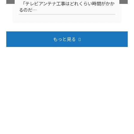
映ら
「テレビアンテナ工事はどれくらい時間がかか
テ
るのだ…
ば
もっと見る