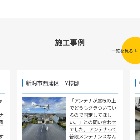
施工事例
一覧を見る
新潟市西蒲区 Y様邸
ャ
「アンテナが屋根の上
」
でどうもグラついてい
ナ
るので固定してほし
調
い。」との問い合わせ
でした。 アンテナって
す
普段メンテナンスなん