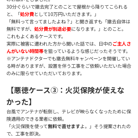
30分ぐらいで撤去完了とのことで屋根から降りてこられる
と、「
処分費
として10万円いただきます。」
「無料って言ってましたよね？」と聞き返すも「撤去自体は
無料ですが、
処分費が別途必要
になります。」とのこと。
これもよくあるケースです。
実際に被害に遭われた方から聞いた話では、日中の
ご主人さ
んがいない時間帯
を狙っているような感じだったそうです。
※アンテナドクターでも撤去無料キャンペーンを開催してい
る時がありますが、設置を伴う工事をご依頼いただいた場合
のみに限らせていただいております。
【悪徳ケース③：火災保険が使えな
かった】
台風でアンテナが転倒し、テレビが映らなくなったために保
険適用のできる業者に依頼。
「火災保険を使って
無料で直せます
よ。」そう提案されたの
で、工事を即決。