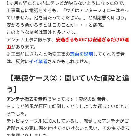
1ヶ月も経たない内にテレビが映らないようになったので、
工事業者に電話をするも、「ウチはアフターフォローはやっ
ていません。他を当たってください。」と対応悪く即切り。
安かろう悪かろうとはこのことか・・・と痛感。
このような業者は意外と多いです。
アンテナ工事に限らず、
安過ぎるものには安過ぎるだけの理
由
があります。
※工事前にきちんと激安工事の
理由を説明
してくれる業者
は、反対に
イイ業者
さんかもしれません。
【悪徳ケース②：聞いていた値段と違
う】
アンテナ撤去を無料
でやってます！突然の訪問者。
ちょうど強風が原因で転倒してどうしようか迷っていたとこ
ろでした。
テレビはケーブルに加入しているし、転倒したアンテナがご
近所さんの家に傷を付けてはいけないと思い、その場で撤去
のお願いをしました。