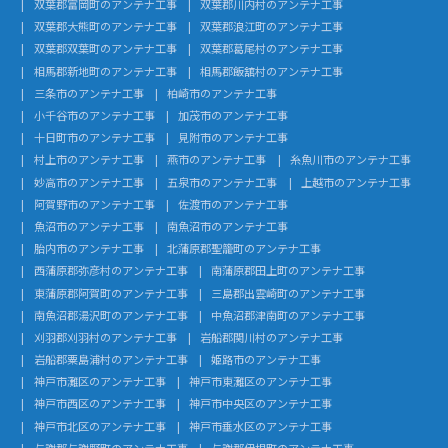
双葉郡富岡町のアンテナ工事
双葉郡川内村のアンテナ工事
双葉郡大熊町のアンテナ工事
双葉郡浪江町のアンテナ工事
双葉郡双葉町のアンテナ工事
双葉郡葛尾村のアンテナ工事
相馬郡新地町のアンテナ工事
相馬郡飯舘村のアンテナ工事
三条市のアンテナ工事
柏崎市のアンテナ工事
小千谷市のアンテナ工事
加茂市のアンテナ工事
十日町市のアンテナ工事
見附市のアンテナ工事
村上市のアンテナ工事
燕市のアンテナ工事
糸魚川市のアンテナ工事
妙高市のアンテナ工事
五泉市のアンテナ工事
上越市のアンテナ工事
阿賀野市のアンテナ工事
佐渡市のアンテナ工事
魚沼市のアンテナ工事
南魚沼市のアンテナ工事
胎内市のアンテナ工事
北蒲原郡聖籠町のアンテナ工事
西蒲原郡弥彦村のアンテナ工事
南蒲原郡田上町のアンテナ工事
東蒲原郡阿賀町のアンテナ工事
三島郡出雲崎町のアンテナ工事
南魚沼郡湯沢町のアンテナ工事
中魚沼郡津南町のアンテナ工事
刈羽郡刈羽村のアンテナ工事
岩船郡関川村のアンテナ工事
岩船郡粟島浦村のアンテナ工事
姫路市のアンテナ工事
神戸市灘区のアンテナ工事
神戸市東灘区のアンテナ工事
神戸市西区のアンテナ工事
神戸市中央区のアンテナ工事
神戸市北区のアンテナ工事
神戸市垂水区のアンテナ工事
与謝郡与謝野町のアンテナ工事
与謝郡伊根町のアンテナ工事