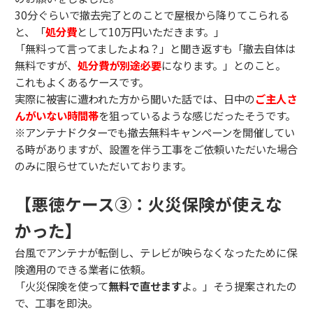
30分ぐらいで撤去完了とのことで屋根から降りてこられる
と、「
処分費
として10万円いただきます。」
「無料って言ってましたよね？」と聞き返すも「撤去自体は
無料ですが、
処分費が別途必要
になります。」とのこと。
これもよくあるケースです。
実際に被害に遭われた方から聞いた話では、日中の
ご主人さ
んがいない時間帯
を狙っているような感じだったそうです。
※アンテナドクターでも撤去無料キャンペーンを開催してい
る時がありますが、設置を伴う工事をご依頼いただいた場合
のみに限らせていただいております。
【悪徳ケース③：火災保険が使えな
かった】
台風でアンテナが転倒し、テレビが映らなくなったために保
険適用のできる業者に依頼。
「火災保険を使って
無料で直せます
よ。」そう提案されたの
で、工事を即決。