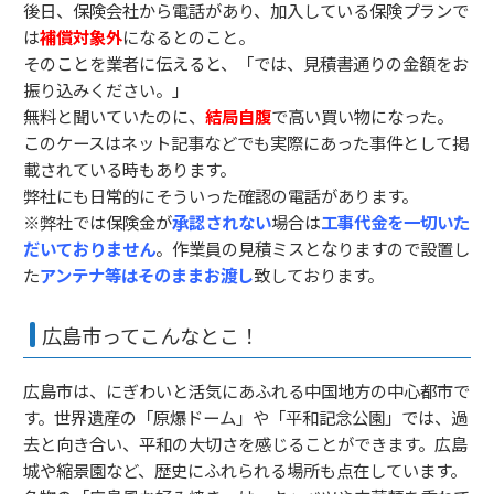
後日、保険会社から電話があり、加入している保険プランで
は
補償対象外
になるとのこと。
そのことを業者に伝えると、「では、見積書通りの金額をお
振り込みください。」
無料と聞いていたのに、
結局自腹
で高い買い物になった。
このケースはネット記事などでも実際にあった事件として掲
載されている時もあります。
弊社にも日常的にそういった確認の電話があります。
※弊社では保険金が
承認されない
場合は
工事代金を一切いた
だいておりません
。作業員の見積ミスとなりますので設置し
た
アンテナ等はそのままお渡し
致しております。
広島市ってこんなとこ！
広島市は、にぎわいと活気にあふれる中国地方の中心都市で
す。世界遺産の「原爆ドーム」や「平和記念公園」では、過
去と向き合い、平和の大切さを感じることができます。広島
城や縮景園など、歴史にふれられる場所も点在しています。