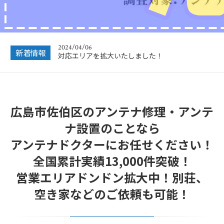
2024/12/28
年末年始休業のお知らせ
2024/04/06
対応エリアを拡大いたしました！
新着情報
2023/12/27
年末年始営業のお知らせ
2022/12/26
広島市佐伯区のアンテナ修理・アンテ
年末年始休暇につきまして
ナ設置のことなら
2022/07/04
フリーボイス（0120番号）への発信につきまし
アンテナドクターにお任せください！
て
全国累計実績13,000件突破！
2024/12/28
年末年始休業のお知らせ
営業エリアドンドン拡大中！別荘、
空き家などのご依頼も可能！