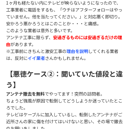
1ヶ月も経たない内にテレビが映らないようになったので、
工事業者に電話をするも、「ウチはアフターフォローはやっ
ていません。他を当たってください。」と対応悪く即切り。
安かろう悪かろうとはこのことか・・・と痛感。
このような業者は意外と多いです。
アンテナ工事に限らず、
安過ぎるものには安過ぎるだけの理
由
があります。
※工事前にきちんと激安工事の
理由を説明
してくれる業者
は、反対に
イイ業者
さんかもしれません。
【悪徳ケース②：聞いていた値段と違
う】
アンテナ撤去を無料
でやってます！突然の訪問者。
ちょうど強風が原因で転倒してどうしようか迷っていたとこ
ろでした。
テレビはケーブルに加入しているし、転倒したアンテナがご
近所さんの家に傷を付けてはいけないと思い、その場で撤去
のお願いをしました。