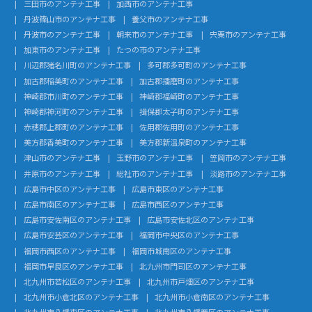
三田市のアンテナ工事
加西市のアンテナ工事
丹波篠山市のアンテナ工事
養父市のアンテナ工事
丹波市のアンテナ工事
朝来市のアンテナ工事
宍粟市のアンテナ工事
加東市のアンテナ工事
たつの市のアンテナ工事
川辺郡猪名川町のアンテナ工事
多可郡多可町のアンテナ工事
加古郡稲美町のアンテナ工事
加古郡播磨町のアンテナ工事
神崎郡市川町のアンテナ工事
神崎郡福崎町のアンテナ工事
神崎郡神河町のアンテナ工事
揖保郡太子町のアンテナ工事
赤穂郡上郡町のアンテナ工事
佐用郡佐用町のアンテナ工事
美方郡香美町のアンテナ工事
美方郡新温泉町のアンテナ工事
津山市のアンテナ工事
玉野市のアンテナ工事
笠岡市のアンテナ工事
井原市のアンテナ工事
総社市のアンテナ工事
淡路市のアンテナ工事
広島市中区のアンテナ工事
広島市東区のアンテナ工事
広島市南区のアンテナ工事
広島市西区のアンテナ工事
広島市安佐南区のアンテナ工事
広島市安佐北区のアンテナ工事
広島市安芸区のアンテナ工事
福岡市中央区のアンテナ工事
福岡市西区のアンテナ工事
福岡市城南区のアンテナ工事
福岡市早良区のアンテナ工事
北九州市門司区のアンテナ工事
北九州市若松区のアンテナ工事
北九州市戸畑区のアンテナ工事
北九州市小倉北区のアンテナ工事
北九州市小倉南区のアンテナ工事