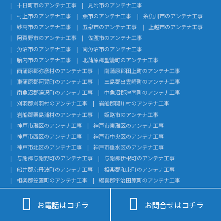
十日町市のアンテナ工事
見附市のアンテナ工事
村上市のアンテナ工事
燕市のアンテナ工事
糸魚川市のアンテナ工事
妙高市のアンテナ工事
五泉市のアンテナ工事
上越市のアンテナ工事
阿賀野市のアンテナ工事
佐渡市のアンテナ工事
魚沼市のアンテナ工事
南魚沼市のアンテナ工事
胎内市のアンテナ工事
北蒲原郡聖籠町のアンテナ工事
西蒲原郡弥彦村のアンテナ工事
南蒲原郡田上町のアンテナ工事
東蒲原郡阿賀町のアンテナ工事
三島郡出雲崎町のアンテナ工事
南魚沼郡湯沢町のアンテナ工事
中魚沼郡津南町のアンテナ工事
刈羽郡刈羽村のアンテナ工事
岩船郡関川村のアンテナ工事
岩船郡粟島浦村のアンテナ工事
姫路市のアンテナ工事
神戸市灘区のアンテナ工事
神戸市東灘区のアンテナ工事
神戸市西区のアンテナ工事
神戸市中央区のアンテナ工事
神戸市北区のアンテナ工事
神戸市垂水区のアンテナ工事
与謝郡与謝野町のアンテナ工事
与謝郡伊根町のアンテナ工事
船井郡京丹波町のアンテナ工事
相楽郡和束町のアンテナ工事
相楽郡笠置町のアンテナ工事
綴喜郡宇治田原町のアンテナ工事
南丹市のアンテナ工事
京丹後市のアンテナ工事


向日市のアンテナ工事
宮津市のアンテナ工事
綾部市のアンテナ工事
お電話はコチラ
お問合せはコチラ
舞鶴市のアンテナ工事
福知山市のアンテナ工事