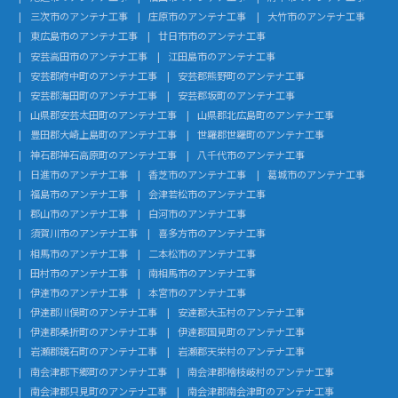
三次市のアンテナ工事
庄原市のアンテナ工事
大竹市のアンテナ工事
東広島市のアンテナ工事
廿日市市のアンテナ工事
安芸高田市のアンテナ工事
江田島市のアンテナ工事
安芸郡府中町のアンテナ工事
安芸郡熊野町のアンテナ工事
安芸郡海田町のアンテナ工事
安芸郡坂町のアンテナ工事
山県郡安芸太田町のアンテナ工事
山県郡北広島町のアンテナ工事
豊田郡大崎上島町のアンテナ工事
世羅郡世羅町のアンテナ工事
神石郡神石高原町のアンテナ工事
八千代市のアンテナ工事
日進市のアンテナ工事
香芝市のアンテナ工事
葛城市のアンテナ工事
福島市のアンテナ工事
会津若松市のアンテナ工事
郡山市のアンテナ工事
白河市のアンテナ工事
須賀川市のアンテナ工事
喜多方市のアンテナ工事
相馬市のアンテナ工事
二本松市のアンテナ工事
田村市のアンテナ工事
南相馬市のアンテナ工事
伊達市のアンテナ工事
本宮市のアンテナ工事
伊達郡川俣町のアンテナ工事
安達郡大玉村のアンテナ工事
伊達郡桑折町のアンテナ工事
伊達郡国見町のアンテナ工事
岩瀬郡鏡石町のアンテナ工事
岩瀬郡天栄村のアンテナ工事
南会津郡下郷町のアンテナ工事
南会津郡檜枝岐村のアンテナ工事
南会津郡只見町のアンテナ工事
南会津郡南会津町のアンテナ工事