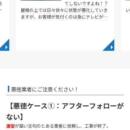
8
てしないですよね！？
ナ
屋根の上では日々徐々に状態が悪化していき
ますが、お客様が気付くのは急にテレビが…
◥
◥
悪徳業者にご注意ください！
【悪徳ケース①：アフターフォローが
ない】
激安
が謳い文句のとある業者に依頼し、工事が終了。