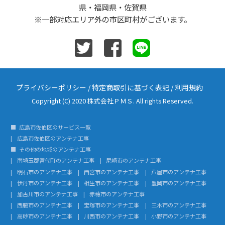
県・福岡県・佐賀県
※一部対応エリア外の市区町村がございます。
プライバシーポリシー
/
特定商取引に基づく表記
/
利用規約
Copyright (C) 2020 株式会社ＰＭＳ. All rights Reserved.
広島市佐伯区のサービス一覧
広島市佐伯区のアンテナ工事
その他の地域のアンテナ工事
南埼玉郡宮代町のアンテナ工事
尼崎市のアンテナ工事
明石市のアンテナ工事
西宮市のアンテナ工事
芦屋市のアンテナ工事
伊丹市のアンテナ工事
相生市のアンテナ工事
豊岡市のアンテナ工事
加古川市のアンテナ工事
赤穂市のアンテナ工事
西脇市のアンテナ工事
宝塚市のアンテナ工事
三木市のアンテナ工事
高砂市のアンテナ工事
川西市のアンテナ工事
小野市のアンテナ工事