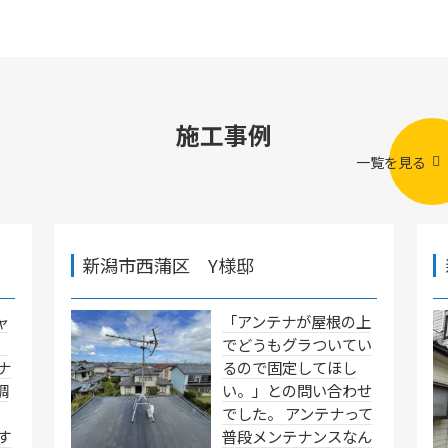
施工事例
一覧を見る
新潟市西蒲区 Y様邸
ャ
「アンテナが屋根の上
」
でどうもグラついてい
ナ
るので固定してほし
調
い。」との問い合わせ
でした。 アンテナって
す
普段メンテナンスなん