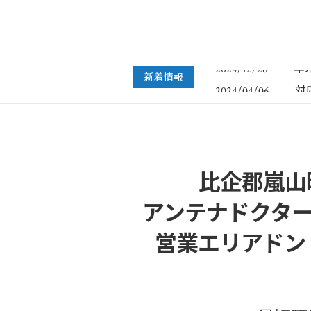
フ
2022/07/04
年
2024/12/28
新着情報
対
2024/04/06
年
2023/12/27
年
2022/12/26
フ
2022/07/04
年
2024/12/28
比企郡嵐山
アンテナドクター
営業エリアドン