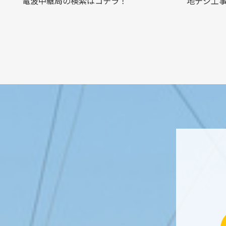
電波中継局の検索はコチラ！
地デジ工