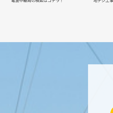
電波中継局の検索はコチラ！
地デジ工