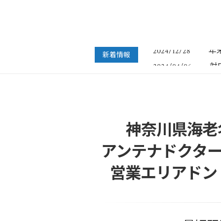
フ
2022/07/04
年
2024/12/28
新着情報
対
2024/04/06
年
2023/12/27
年
2022/12/26
フ
2022/07/04
年
2024/12/28
神奈川県海老
アンテナドクター
営業エリアドン