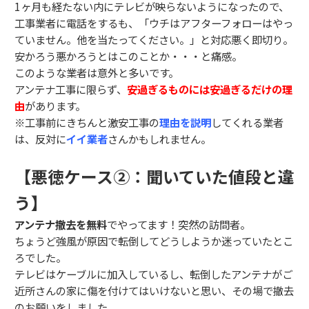
1ヶ月も経たない内にテレビが映らないようになったので、
工事業者に電話をするも、「ウチはアフターフォローはやっ
ていません。他を当たってください。」と対応悪く即切り。
安かろう悪かろうとはこのことか・・・と痛感。
このような業者は意外と多いです。
アンテナ工事に限らず、
安過ぎるものには安過ぎるだけの理
由
があります。
※工事前にきちんと激安工事の
理由を説明
してくれる業者
は、反対に
イイ業者
さんかもしれません。
【悪徳ケース②：聞いていた値段と違
う】
アンテナ撤去を無料
でやってます！突然の訪問者。
ちょうど強風が原因で転倒してどうしようか迷っていたとこ
ろでした。
テレビはケーブルに加入しているし、転倒したアンテナがご
近所さんの家に傷を付けてはいけないと思い、その場で撤去
のお願いをしました。