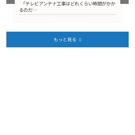
映ら
「テレビアンテナ工事はどれくらい時間がかか
テ
るのだ…
ば
もっと見る