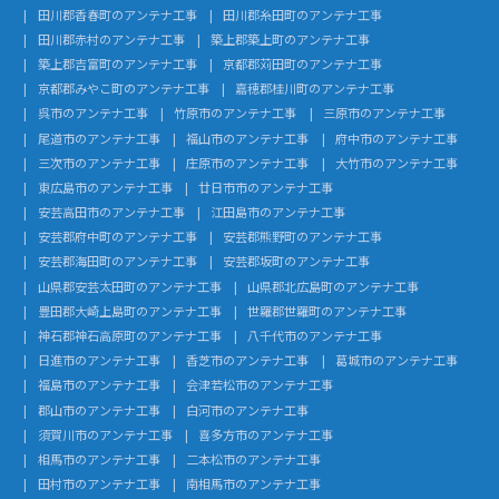
田川郡香春町のアンテナ工事
田川郡糸田町のアンテナ工事
田川郡赤村のアンテナ工事
築上郡築上町のアンテナ工事
築上郡吉富町のアンテナ工事
京都郡苅田町のアンテナ工事
京都郡みやこ町のアンテナ工事
嘉穂郡桂川町のアンテナ工事
呉市のアンテナ工事
竹原市のアンテナ工事
三原市のアンテナ工事
尾道市のアンテナ工事
福山市のアンテナ工事
府中市のアンテナ工事
三次市のアンテナ工事
庄原市のアンテナ工事
大竹市のアンテナ工事
東広島市のアンテナ工事
廿日市市のアンテナ工事
安芸高田市のアンテナ工事
江田島市のアンテナ工事
安芸郡府中町のアンテナ工事
安芸郡熊野町のアンテナ工事
安芸郡海田町のアンテナ工事
安芸郡坂町のアンテナ工事
山県郡安芸太田町のアンテナ工事
山県郡北広島町のアンテナ工事
豊田郡大崎上島町のアンテナ工事
世羅郡世羅町のアンテナ工事
神石郡神石高原町のアンテナ工事
八千代市のアンテナ工事
日進市のアンテナ工事
香芝市のアンテナ工事
葛城市のアンテナ工事
福島市のアンテナ工事
会津若松市のアンテナ工事
郡山市のアンテナ工事
白河市のアンテナ工事
須賀川市のアンテナ工事
喜多方市のアンテナ工事
相馬市のアンテナ工事
二本松市のアンテナ工事
田村市のアンテナ工事
南相馬市のアンテナ工事