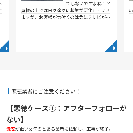
8
てしないですよね！？
ナ
屋根の上では日々徐々に状態が悪化していき
ますが、お客様が気付くのは急にテレビが…
◥
◥
悪徳業者にご注意ください！
【悪徳ケース①：アフターフォローが
ない】
激安
が謳い文句のとある業者に依頼し、工事が終了。