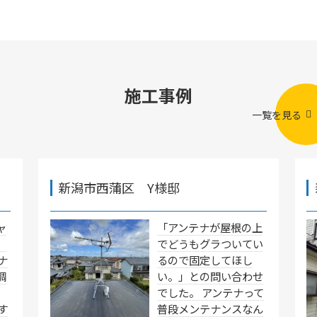
施工事例
一覧を見る
新潟市西蒲区 Y様邸
ャ
「アンテナが屋根の上
」
でどうもグラついてい
ナ
るので固定してほし
調
い。」との問い合わせ
でした。 アンテナって
す
普段メンテナンスなん