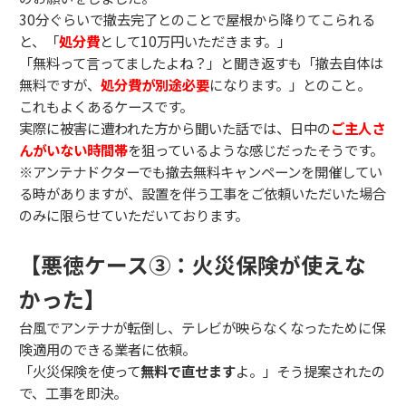
30分ぐらいで撤去完了とのことで屋根から降りてこられる
と、「
処分費
として10万円いただきます。」
「無料って言ってましたよね？」と聞き返すも「撤去自体は
無料ですが、
処分費が別途必要
になります。」とのこと。
これもよくあるケースです。
実際に被害に遭われた方から聞いた話では、日中の
ご主人さ
んがいない時間帯
を狙っているような感じだったそうです。
※アンテナドクターでも撤去無料キャンペーンを開催してい
る時がありますが、設置を伴う工事をご依頼いただいた場合
のみに限らせていただいております。
【悪徳ケース③：火災保険が使えな
かった】
台風でアンテナが転倒し、テレビが映らなくなったために保
険適用のできる業者に依頼。
「火災保険を使って
無料で直せます
よ。」そう提案されたの
で、工事を即決。