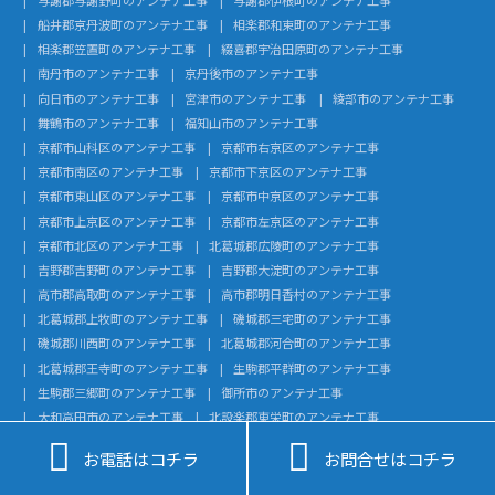
船井郡京丹波町のアンテナ工事
相楽郡和束町のアンテナ工事
相楽郡笠置町のアンテナ工事
綴喜郡宇治田原町のアンテナ工事
南丹市のアンテナ工事
京丹後市のアンテナ工事
向日市のアンテナ工事
宮津市のアンテナ工事
綾部市のアンテナ工事
舞鶴市のアンテナ工事
福知山市のアンテナ工事
京都市山科区のアンテナ工事
京都市右京区のアンテナ工事
京都市南区のアンテナ工事
京都市下京区のアンテナ工事
京都市東山区のアンテナ工事
京都市中京区のアンテナ工事
京都市上京区のアンテナ工事
京都市左京区のアンテナ工事
京都市北区のアンテナ工事
北葛城郡広陵町のアンテナ工事
吉野郡吉野町のアンテナ工事
吉野郡大淀町のアンテナ工事
高市郡高取町のアンテナ工事
高市郡明日香村のアンテナ工事
北葛城郡上牧町のアンテナ工事
磯城郡三宅町のアンテナ工事
磯城郡川西町のアンテナ工事
北葛城郡河合町のアンテナ工事
北葛城郡王寺町のアンテナ工事
生駒郡平群町のアンテナ工事
生駒郡三郷町のアンテナ工事
御所市のアンテナ工事
大和高田市のアンテナ工事
北設楽郡東栄町のアンテナ工事
北設楽郡設楽町のアンテナ工事
額田郡幸田町のアンテナ工事


お電話はコチラ
お問合せはコチラ
知多郡武豊町のアンテナ工事
知多郡美浜町のアンテナ工事
知多郡南知多町のアンテナ工事
知多郡東浦町のアンテナ工事