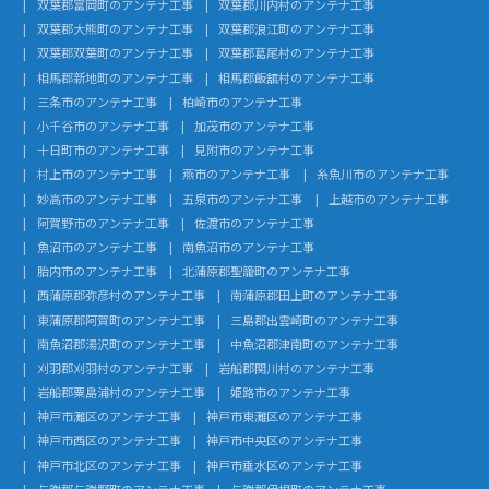
双葉郡富岡町のアンテナ工事
双葉郡川内村のアンテナ工事
双葉郡大熊町のアンテナ工事
双葉郡浪江町のアンテナ工事
双葉郡双葉町のアンテナ工事
双葉郡葛尾村のアンテナ工事
相馬郡新地町のアンテナ工事
相馬郡飯舘村のアンテナ工事
三条市のアンテナ工事
柏崎市のアンテナ工事
小千谷市のアンテナ工事
加茂市のアンテナ工事
十日町市のアンテナ工事
見附市のアンテナ工事
村上市のアンテナ工事
燕市のアンテナ工事
糸魚川市のアンテナ工事
妙高市のアンテナ工事
五泉市のアンテナ工事
上越市のアンテナ工事
阿賀野市のアンテナ工事
佐渡市のアンテナ工事
魚沼市のアンテナ工事
南魚沼市のアンテナ工事
胎内市のアンテナ工事
北蒲原郡聖籠町のアンテナ工事
西蒲原郡弥彦村のアンテナ工事
南蒲原郡田上町のアンテナ工事
東蒲原郡阿賀町のアンテナ工事
三島郡出雲崎町のアンテナ工事
南魚沼郡湯沢町のアンテナ工事
中魚沼郡津南町のアンテナ工事
刈羽郡刈羽村のアンテナ工事
岩船郡関川村のアンテナ工事
岩船郡粟島浦村のアンテナ工事
姫路市のアンテナ工事
神戸市灘区のアンテナ工事
神戸市東灘区のアンテナ工事
神戸市西区のアンテナ工事
神戸市中央区のアンテナ工事
神戸市北区のアンテナ工事
神戸市垂水区のアンテナ工事
与謝郡与謝野町のアンテナ工事
与謝郡伊根町のアンテナ工事