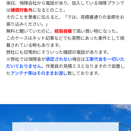
後日、保険会社から電話があり、加入している保険プランで
は
補償対象外
になるとのこと。
そのことを業者に伝えると、「では、見積書通りの金額をお
振り込みください。」
無料と聞いていたのに、
結局自腹
で高い買い物になった。
このケースはネット記事などでも実際にあった事件として掲
載されている時もあります。
弊社にも日常的にそういった確認の電話があります。
※弊社では保険金が
承認されない
場合は
工事代金を一切いた
だいておりません
。作業員の見積ミスとなりますので設置し
た
アンテナ等はそのままお渡し
致しております。