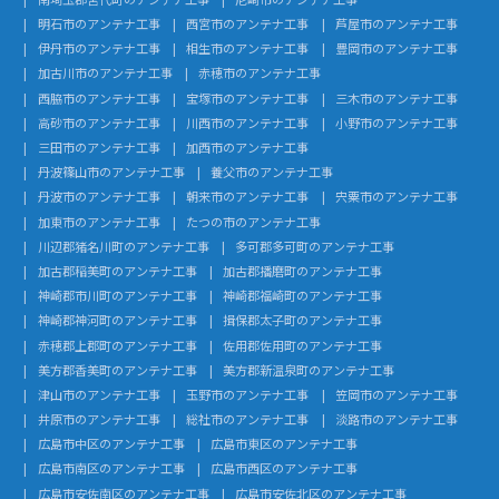
明石市のアンテナ工事
西宮市のアンテナ工事
芦屋市のアンテナ工事
伊丹市のアンテナ工事
相生市のアンテナ工事
豊岡市のアンテナ工事
加古川市のアンテナ工事
赤穂市のアンテナ工事
西脇市のアンテナ工事
宝塚市のアンテナ工事
三木市のアンテナ工事
高砂市のアンテナ工事
川西市のアンテナ工事
小野市のアンテナ工事
三田市のアンテナ工事
加西市のアンテナ工事
丹波篠山市のアンテナ工事
養父市のアンテナ工事
丹波市のアンテナ工事
朝来市のアンテナ工事
宍粟市のアンテナ工事
加東市のアンテナ工事
たつの市のアンテナ工事
川辺郡猪名川町のアンテナ工事
多可郡多可町のアンテナ工事
加古郡稲美町のアンテナ工事
加古郡播磨町のアンテナ工事
神崎郡市川町のアンテナ工事
神崎郡福崎町のアンテナ工事
神崎郡神河町のアンテナ工事
揖保郡太子町のアンテナ工事
赤穂郡上郡町のアンテナ工事
佐用郡佐用町のアンテナ工事
美方郡香美町のアンテナ工事
美方郡新温泉町のアンテナ工事
津山市のアンテナ工事
玉野市のアンテナ工事
笠岡市のアンテナ工事
井原市のアンテナ工事
総社市のアンテナ工事
淡路市のアンテナ工事
広島市中区のアンテナ工事
広島市東区のアンテナ工事
広島市南区のアンテナ工事
広島市西区のアンテナ工事
広島市安佐南区のアンテナ工事
広島市安佐北区のアンテナ工事