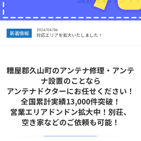
年末年始休業のお知らせ
2024/04/06
対応エリアを拡大いたしました！
新着情報
2023/12/27
年末年始営業のお知らせ
2022/12/26
年末年始休暇につきまして
糟屋郡久山町のアンテナ修理・アンテ
2022/07/04
フリーボイス（0120番号）への発信につきまし
ナ設置のことなら
て
アンテナドクターにお任せください！
2024/12/28
年末年始休業のお知らせ
全国累計実績13,000件突破！
営業エリアドンドン拡大中！別荘、
空き家などのご依頼も可能！