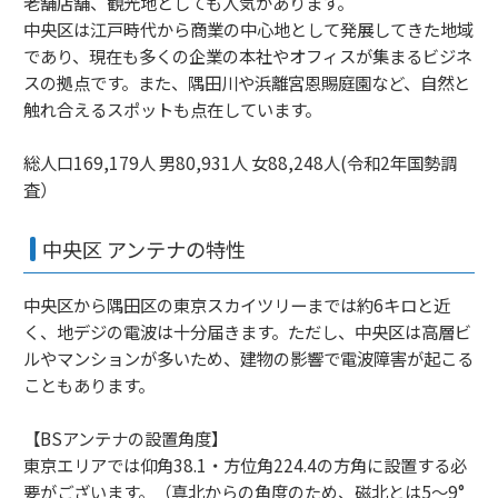
老舗店舗、観光地としても人気があります。
中央区は江戸時代から商業の中心地として発展してきた地域
であり、現在も多くの企業の本社やオフィスが集まるビジネ
スの拠点です。また、隅田川や浜離宮恩賜庭園など、自然と
触れ合えるスポットも点在しています。
総人口169,179人 男80,931人 女88,248人(令和2年国勢調
査）
中央区 アンテナの特性
中央区から隅田区の東京スカイツリーまでは約6キロと近
く、地デジの電波は十分届きます。ただし、中央区は高層ビ
ルやマンションが多いため、建物の影響で電波障害が起こる
こともあります。
【BSアンテナの設置角度】
東京エリアでは仰角38.1・方位角224.4の方角に設置する必
要がございます。（真北からの角度のため、磁北とは5〜9°