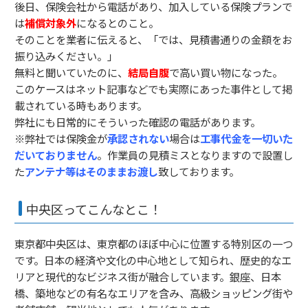
後日、保険会社から電話があり、加入している保険プランで
は
補償対象外
になるとのこと。
そのことを業者に伝えると、「では、見積書通りの金額をお
振り込みください。」
無料と聞いていたのに、
結局自腹
で高い買い物になった。
このケースはネット記事などでも実際にあった事件として掲
載されている時もあります。
弊社にも日常的にそういった確認の電話があります。
※弊社では保険金が
承認されない
場合は
工事代金を一切いた
だいておりません
。作業員の見積ミスとなりますので設置し
た
アンテナ等はそのままお渡し
致しております。
中央区ってこんなとこ！
東京都中央区は、東京都のほぼ中心に位置する特別区の一つ
です。日本の経済や文化の中心地として知られ、歴史的なエ
リアと現代的なビジネス街が融合しています。銀座、日本
橋、築地などの有名なエリアを含み、高級ショッピング街や