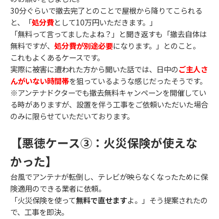
30分ぐらいで撤去完了とのことで屋根から降りてこられる
と、「
処分費
として10万円いただきます。」
「無料って言ってましたよね？」と聞き返すも「撤去自体は
無料ですが、
処分費が別途必要
になります。」とのこと。
これもよくあるケースです。
実際に被害に遭われた方から聞いた話では、日中の
ご主人さ
んがいない時間帯
を狙っているような感じだったそうです。
※アンテナドクターでも撤去無料キャンペーンを開催してい
る時がありますが、設置を伴う工事をご依頼いただいた場合
のみに限らせていただいております。
【悪徳ケース③：火災保険が使えな
かった】
台風でアンテナが転倒し、テレビが映らなくなったために保
険適用のできる業者に依頼。
「火災保険を使って
無料で直せます
よ。」そう提案されたの
で、工事を即決。