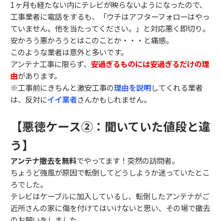
1ヶ月も経たない内にテレビが映らないようになったので、
工事業者に電話をするも、「ウチはアフターフォローはやっ
ていません。他を当たってください。」と対応悪く即切り。
安かろう悪かろうとはこのことか・・・と痛感。
このような業者は意外と多いです。
アンテナ工事に限らず、
安過ぎるものには安過ぎるだけの理
由
があります。
※工事前にきちんと激安工事の
理由を説明
してくれる業者
は、反対に
イイ業者
さんかもしれません。
【悪徳ケース②：聞いていた値段と違
う】
アンテナ撤去を無料
でやってます！突然の訪問者。
ちょうど強風が原因で転倒してどうしようか迷っていたとこ
ろでした。
テレビはケーブルに加入しているし、転倒したアンテナがご
近所さんの家に傷を付けてはいけないと思い、その場で撤去
のお願いをしました。