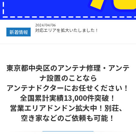
2024/04/06
対応エリアを拡大いたしました！
2023/12/27
新着情報
年末年始営業のお知らせ
2022/12/26
年末年始休暇につきまして
2022/07/04
東京都中央区のアンテナ修理・アンテ
フリーボイス（0120番号）への発信につきまし
て
ナ設置のことなら
2024/12/28
アンテナドクターにお任せください！
年末年始休業のお知らせ
全国累計実績13,000件突破！
営業エリアドンドン拡大中！別荘、
空き家などのご依頼も可能！