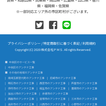
県・福岡県・佐賀県
※一部対応エリア外の市区町村がございます。
プライバシーポリシー
/
特定商取引に基づく表記
/
利用規約
Copyright (C) 2020 株式会社ＰＭＳ. All rights Reserved.
中央区のサービス一覧
中央区のアンテナ工事
その他の地域のアンテナ工事
南埼玉郡宮代町のアンテナ工事
尼崎市のアンテナ工事
明石市のアンテナ工事
西宮市のアンテナ工事
芦屋市のアンテナ工事
伊丹市のアンテナ工事
相生市のアンテナ工事
豊岡市のアンテナ工事
加古川市のアンテナ工事
赤穂市のアンテナ工事
西脇市のアンテナ工事
宝塚市のアンテナ工事
三木市のアンテナ工事
高砂市のアンテナ工事
川西市のアンテナ工事
小野市のアンテナ工事