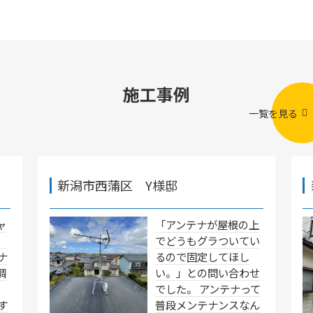
施工事例
一覧を見る
新潟市西蒲区 Y様邸
ャ
「アンテナが屋根の上
」
でどうもグラついてい
ナ
るので固定してほし
調
い。」との問い合わせ
でした。 アンテナって
す
普段メンテナンスなん