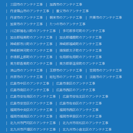
三田市のアンテナ工事
加西市のアンテナ工事
丹波篠山市のアンテナ工事
養父市のアンテナ工事
丹波市のアンテナ工事
朝来市のアンテナ工事
宍粟市のアンテナ工事
加東市のアンテナ工事
たつの市のアンテナ工事
川辺郡猪名川町のアンテナ工事
多可郡多可町のアンテナ工事
加古郡稲美町のアンテナ工事
加古郡播磨町のアンテナ工事
神崎郡市川町のアンテナ工事
神崎郡福崎町のアンテナ工事
神崎郡神河町のアンテナ工事
揖保郡太子町のアンテナ工事
赤穂郡上郡町のアンテナ工事
佐用郡佐用町のアンテナ工事
美方郡香美町のアンテナ工事
美方郡新温泉町のアンテナ工事
津山市のアンテナ工事
玉野市のアンテナ工事
笠岡市のアンテナ工事
井原市のアンテナ工事
総社市のアンテナ工事
淡路市のアンテナ工事
広島市中区のアンテナ工事
広島市東区のアンテナ工事
広島市南区のアンテナ工事
広島市西区のアンテナ工事
広島市安佐南区のアンテナ工事
広島市安佐北区のアンテナ工事
広島市安芸区のアンテナ工事
広島市佐伯区のアンテナ工事
福岡市中央区のアンテナ工事
福岡市西区のアンテナ工事
福岡市城南区のアンテナ工事
福岡市早良区のアンテナ工事
北九州市門司区のアンテナ工事
北九州市若松区のアンテナ工事
北九州市戸畑区のアンテナ工事
北九州市小倉北区のアンテナ工事