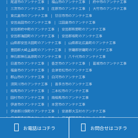
尾道市のアンテナ工事
福山市のアンテナ工事
府中市のアンテナ工事
三次市のアンテナ工事
庄原市のアンテナ工事
大竹市のアンテナ工事
東広島市のアンテナ工事
廿日市市のアンテナ工事
安芸高田市のアンテナ工事
江田島市のアンテナ工事
安芸郡府中町のアンテナ工事
安芸郡熊野町のアンテナ工事
安芸郡海田町のアンテナ工事
安芸郡坂町のアンテナ工事
山県郡安芸太田町のアンテナ工事
山県郡北広島町のアンテナ工事
豊田郡大崎上島町のアンテナ工事
世羅郡世羅町のアンテナ工事
神石郡神石高原町のアンテナ工事
八千代市のアンテナ工事
日進市のアンテナ工事
香芝市のアンテナ工事
葛城市のアンテナ工事
福島市のアンテナ工事
会津若松市のアンテナ工事
郡山市のアンテナ工事
白河市のアンテナ工事
須賀川市のアンテナ工事
喜多方市のアンテナ工事
相馬市のアンテナ工事
二本松市のアンテナ工事
田村市のアンテナ工事
南相馬市のアンテナ工事
伊達市のアンテナ工事
本宮市のアンテナ工事
伊達郡川俣町のアンテナ工事
安達郡大玉村のアンテナ工事
伊達郡桑折町のアンテナ工事
伊達郡国見町のアンテナ工事


岩瀬郡鏡石町のアンテナ工事
岩瀬郡天栄村のアンテナ工事
お電話はコチラ
お問合せはコチラ
南会津郡下郷町のアンテナ工事
南会津郡檜枝岐村のアンテナ工事