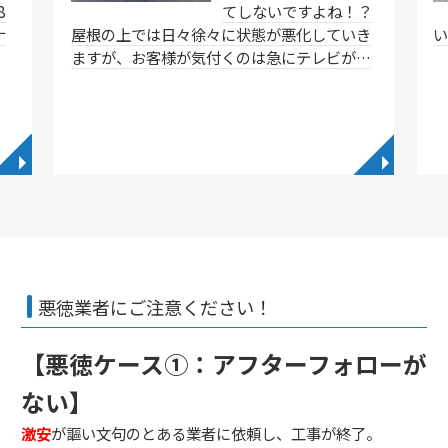
8
てしないですよね！？
ナ
屋根の上では日々徐々に状態が悪化していき
ますが、お客様が気付くのは急にテレビが…
◥
◥
悪徳業者にご注意ください！
【悪徳ケース①：アフターフォローが
ない】
激安
が謳い文句のとある業者に依頼し、工事が終了。