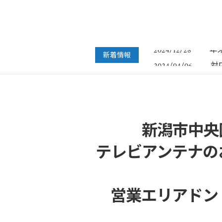
フ
2022/07/04
年
2024/12/28
新着情報
対
2024/04/06
年
2023/12/27
年
2022/12/26
フ
2022/07/04
年
2024/12/28
新潟市中央
テレビアンテナの
営業エリアドン