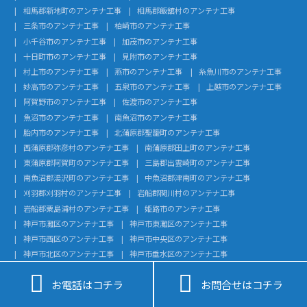
相馬郡新地町のアンテナ工事
相馬郡飯舘村のアンテナ工事
三条市のアンテナ工事
柏崎市のアンテナ工事
小千谷市のアンテナ工事
加茂市のアンテナ工事
十日町市のアンテナ工事
見附市のアンテナ工事
村上市のアンテナ工事
燕市のアンテナ工事
糸魚川市のアンテナ工事
妙高市のアンテナ工事
五泉市のアンテナ工事
上越市のアンテナ工事
阿賀野市のアンテナ工事
佐渡市のアンテナ工事
魚沼市のアンテナ工事
南魚沼市のアンテナ工事
胎内市のアンテナ工事
北蒲原郡聖籠町のアンテナ工事
西蒲原郡弥彦村のアンテナ工事
南蒲原郡田上町のアンテナ工事
東蒲原郡阿賀町のアンテナ工事
三島郡出雲崎町のアンテナ工事
南魚沼郡湯沢町のアンテナ工事
中魚沼郡津南町のアンテナ工事
刈羽郡刈羽村のアンテナ工事
岩船郡関川村のアンテナ工事
岩船郡粟島浦村のアンテナ工事
姫路市のアンテナ工事
神戸市灘区のアンテナ工事
神戸市東灘区のアンテナ工事
神戸市西区のアンテナ工事
神戸市中央区のアンテナ工事
神戸市北区のアンテナ工事
神戸市垂水区のアンテナ工事
与謝郡与謝野町のアンテナ工事
与謝郡伊根町のアンテナ工事


お電話はコチラ
お問合せはコチラ
船井郡京丹波町のアンテナ工事
相楽郡和束町のアンテナ工事
相楽郡笠置町のアンテナ工事
綴喜郡宇治田原町のアンテナ工事