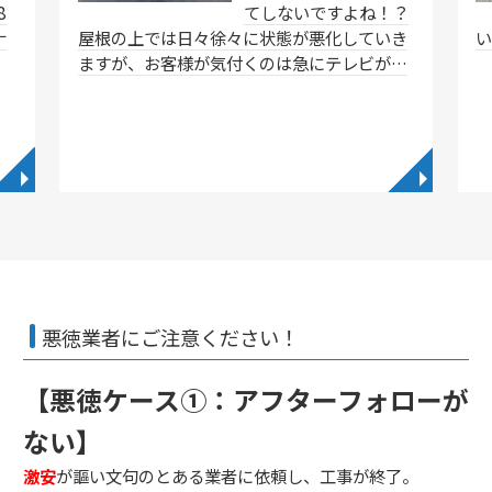
8
てしないですよね！？
ナ
屋根の上では日々徐々に状態が悪化していき
ますが、お客様が気付くのは急にテレビが…
◥
◥
悪徳業者にご注意ください！
【悪徳ケース①：アフターフォローが
ない】
激安
が謳い文句のとある業者に依頼し、工事が終了。