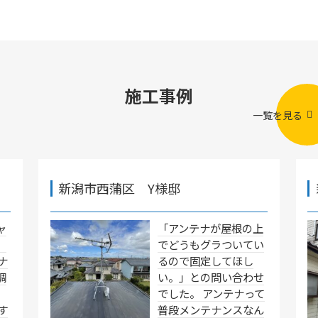
施工事例
一覧を見る
新潟市西蒲区 Y様邸
ャ
「アンテナが屋根の上
」
でどうもグラついてい
ナ
るので固定してほし
調
い。」との問い合わせ
でした。 アンテナって
す
普段メンテナンスなん