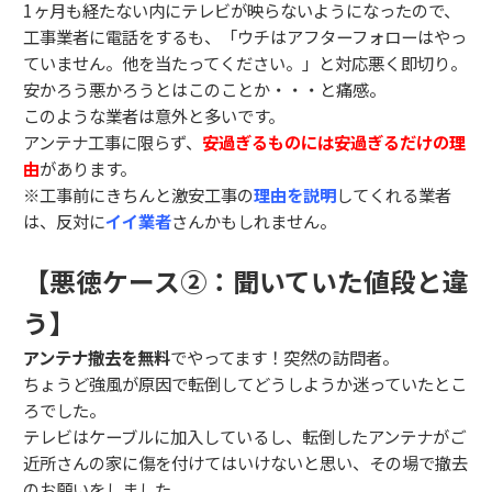
1ヶ月も経たない内にテレビが映らないようになったので、
工事業者に電話をするも、「ウチはアフターフォローはやっ
ていません。他を当たってください。」と対応悪く即切り。
安かろう悪かろうとはこのことか・・・と痛感。
このような業者は意外と多いです。
アンテナ工事に限らず、
安過ぎるものには安過ぎるだけの理
由
があります。
※工事前にきちんと激安工事の
理由を説明
してくれる業者
は、反対に
イイ業者
さんかもしれません。
【悪徳ケース②：聞いていた値段と違
う】
アンテナ撤去を無料
でやってます！突然の訪問者。
ちょうど強風が原因で転倒してどうしようか迷っていたとこ
ろでした。
テレビはケーブルに加入しているし、転倒したアンテナがご
近所さんの家に傷を付けてはいけないと思い、その場で撤去
のお願いをしました。