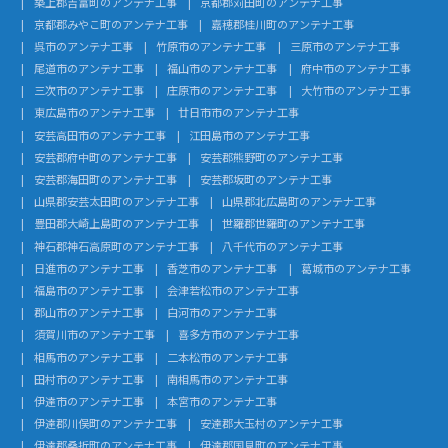
築上郡吉富町のアンテナ工事
京都郡苅田町のアンテナ工事
京都郡みやこ町のアンテナ工事
嘉穂郡桂川町のアンテナ工事
呉市のアンテナ工事
竹原市のアンテナ工事
三原市のアンテナ工事
尾道市のアンテナ工事
福山市のアンテナ工事
府中市のアンテナ工事
三次市のアンテナ工事
庄原市のアンテナ工事
大竹市のアンテナ工事
東広島市のアンテナ工事
廿日市市のアンテナ工事
安芸高田市のアンテナ工事
江田島市のアンテナ工事
安芸郡府中町のアンテナ工事
安芸郡熊野町のアンテナ工事
安芸郡海田町のアンテナ工事
安芸郡坂町のアンテナ工事
山県郡安芸太田町のアンテナ工事
山県郡北広島町のアンテナ工事
豊田郡大崎上島町のアンテナ工事
世羅郡世羅町のアンテナ工事
神石郡神石高原町のアンテナ工事
八千代市のアンテナ工事
日進市のアンテナ工事
香芝市のアンテナ工事
葛城市のアンテナ工事
福島市のアンテナ工事
会津若松市のアンテナ工事
郡山市のアンテナ工事
白河市のアンテナ工事
須賀川市のアンテナ工事
喜多方市のアンテナ工事
相馬市のアンテナ工事
二本松市のアンテナ工事
田村市のアンテナ工事
南相馬市のアンテナ工事
伊達市のアンテナ工事
本宮市のアンテナ工事
伊達郡川俣町のアンテナ工事
安達郡大玉村のアンテナ工事
伊達郡桑折町のアンテナ工事
伊達郡国見町のアンテナ工事