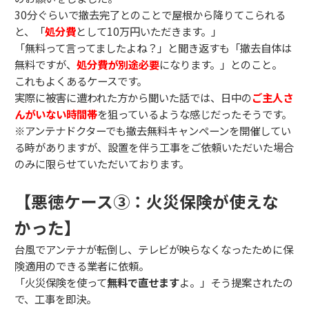
30分ぐらいで撤去完了とのことで屋根から降りてこられる
と、「
処分費
として10万円いただきます。」
「無料って言ってましたよね？」と聞き返すも「撤去自体は
無料ですが、
処分費が別途必要
になります。」とのこと。
これもよくあるケースです。
実際に被害に遭われた方から聞いた話では、日中の
ご主人さ
んがいない時間帯
を狙っているような感じだったそうです。
※アンテナドクターでも撤去無料キャンペーンを開催してい
る時がありますが、設置を伴う工事をご依頼いただいた場合
のみに限らせていただいております。
【悪徳ケース③：火災保険が使えな
かった】
台風でアンテナが転倒し、テレビが映らなくなったために保
険適用のできる業者に依頼。
「火災保険を使って
無料で直せます
よ。」そう提案されたの
で、工事を即決。