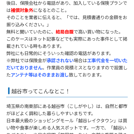
後日、保険会社から電話があり、加入している保険プランで
は
補償対象外
になるとのこと。
そのことを業者に伝えると、「では、見積書通りの金額をお
振り込みください。」
無料と聞いていたのに、
結局自腹
で高い買い物になった。
このケースはネット記事などでも実際にあった事件として掲
載されている時もあります。
弊社にも日常的にそういった確認の電話があります。
※弊社では保険金が
承認されない
場合は
工事代金を一切いた
だいておりません
。作業員の見積ミスとなりますので設置し
た
アンテナ等はそのままお渡し
致しております。
越谷市ってこんなとこ！
埼玉県の南東部にある越谷市（こしがやし）は、自然と都市
がほどよく調和した暮らしやすいまちです。
日本最大級のショッピングモール「越谷レイクタウン」は買
い物や食事が楽しめる人気スポットです。一方で、「越谷い