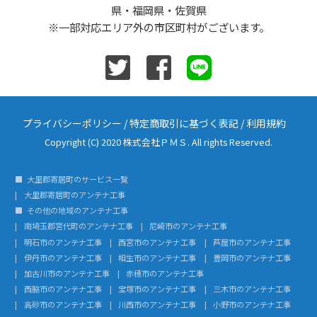
県・福岡県・佐賀県
※一部対応エリア外の市区町村がございます。
プライバシーポリシー
/
特定商取引に基づく表記
/
利用規約
Copyright (C) 2020 株式会社ＰＭＳ. All rights Reserved.
大里郡寄居町のサービス一覧
大里郡寄居町のアンテナ工事
その他の地域のアンテナ工事
南埼玉郡宮代町のアンテナ工事
尼崎市のアンテナ工事
明石市のアンテナ工事
西宮市のアンテナ工事
芦屋市のアンテナ工事
伊丹市のアンテナ工事
相生市のアンテナ工事
豊岡市のアンテナ工事
加古川市のアンテナ工事
赤穂市のアンテナ工事
西脇市のアンテナ工事
宝塚市のアンテナ工事
三木市のアンテナ工事
高砂市のアンテナ工事
川西市のアンテナ工事
小野市のアンテナ工事