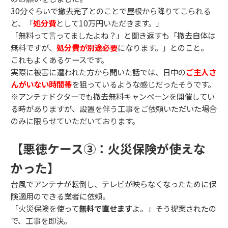
30分ぐらいで撤去完了とのことで屋根から降りてこられる
と、「
処分費
として10万円いただきます。」
「無料って言ってましたよね？」と聞き返すも「撤去自体は
無料ですが、
処分費が別途必要
になります。」とのこと。
これもよくあるケースです。
実際に被害に遭われた方から聞いた話では、日中の
ご主人さ
んがいない時間帯
を狙っているような感じだったそうです。
※アンテナドクターでも撤去無料キャンペーンを開催してい
る時がありますが、設置を伴う工事をご依頼いただいた場合
のみに限らせていただいております。
【悪徳ケース③：火災保険が使えな
かった】
台風でアンテナが転倒し、テレビが映らなくなったために保
険適用のできる業者に依頼。
「火災保険を使って
無料で直せます
よ。」そう提案されたの
で、工事を即決。