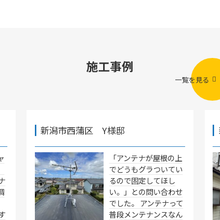
施工事例
一覧を見る
新潟市西蒲区 Y様邸
ャ
「アンテナが屋根の上
」
でどうもグラついてい
ナ
るので固定してほし
調
い。」との問い合わせ
でした。 アンテナって
す
普段メンテナンスなん