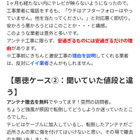
1ヶ月も経たない内にテレビが映らないようになったので、
工事業者に電話をするも、「ウチはアフターフォローはやっ
ていません。他を当たってください。」と対応悪く即切り。
安かろう悪かろうとはこのことか・・・と痛感。
このような業者は意外と多いです。
アンテナ工事に限らず、
安過ぎるものには安過ぎるだけの理
由
があります。
※工事前にきちんと激安工事の
理由を説明
してくれる業者
は、反対に
イイ業者
さんかもしれません。
【悪徳ケース②：聞いていた値段と違
う】
アンテナ撤去を無料
でやってます！突然の訪問者。
ちょうど強風が原因で転倒してどうしようか迷っていたとこ
ろでした。
テレビはケーブルに加入しているし、転倒したアンテナがご
近所さんの家に傷を付けてはいけないと思い、その場で撤去
のお願いをしました。