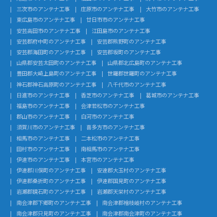
三次市のアンテナ工事
庄原市のアンテナ工事
大竹市のアンテナ工事
東広島市のアンテナ工事
廿日市市のアンテナ工事
安芸高田市のアンテナ工事
江田島市のアンテナ工事
安芸郡府中町のアンテナ工事
安芸郡熊野町のアンテナ工事
安芸郡海田町のアンテナ工事
安芸郡坂町のアンテナ工事
山県郡安芸太田町のアンテナ工事
山県郡北広島町のアンテナ工事
豊田郡大崎上島町のアンテナ工事
世羅郡世羅町のアンテナ工事
神石郡神石高原町のアンテナ工事
八千代市のアンテナ工事
日進市のアンテナ工事
香芝市のアンテナ工事
葛城市のアンテナ工事
福島市のアンテナ工事
会津若松市のアンテナ工事
郡山市のアンテナ工事
白河市のアンテナ工事
須賀川市のアンテナ工事
喜多方市のアンテナ工事
相馬市のアンテナ工事
二本松市のアンテナ工事
田村市のアンテナ工事
南相馬市のアンテナ工事
伊達市のアンテナ工事
本宮市のアンテナ工事
伊達郡川俣町のアンテナ工事
安達郡大玉村のアンテナ工事
伊達郡桑折町のアンテナ工事
伊達郡国見町のアンテナ工事
岩瀬郡鏡石町のアンテナ工事
岩瀬郡天栄村のアンテナ工事
南会津郡下郷町のアンテナ工事
南会津郡檜枝岐村のアンテナ工事
南会津郡只見町のアンテナ工事
南会津郡南会津町のアンテナ工事