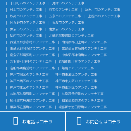
十日町市のアンテナ工事
見附市のアンテナ工事
村上市のアンテナ工事
燕市のアンテナ工事
糸魚川市のアンテナ工事
妙高市のアンテナ工事
五泉市のアンテナ工事
上越市のアンテナ工事
阿賀野市のアンテナ工事
佐渡市のアンテナ工事
魚沼市のアンテナ工事
南魚沼市のアンテナ工事
胎内市のアンテナ工事
北蒲原郡聖籠町のアンテナ工事
西蒲原郡弥彦村のアンテナ工事
南蒲原郡田上町のアンテナ工事
東蒲原郡阿賀町のアンテナ工事
三島郡出雲崎町のアンテナ工事
南魚沼郡湯沢町のアンテナ工事
中魚沼郡津南町のアンテナ工事
刈羽郡刈羽村のアンテナ工事
岩船郡関川村のアンテナ工事
岩船郡粟島浦村のアンテナ工事
姫路市のアンテナ工事
神戸市灘区のアンテナ工事
神戸市東灘区のアンテナ工事
神戸市西区のアンテナ工事
神戸市中央区のアンテナ工事
神戸市北区のアンテナ工事
神戸市垂水区のアンテナ工事
与謝郡与謝野町のアンテナ工事
与謝郡伊根町のアンテナ工事
船井郡京丹波町のアンテナ工事
相楽郡和束町のアンテナ工事
相楽郡笠置町のアンテナ工事
綴喜郡宇治田原町のアンテナ工事
南丹市のアンテナ工事
京丹後市のアンテナ工事


向日市のアンテナ工事
宮津市のアンテナ工事
綾部市のアンテナ工事
お電話はコチラ
お問合せはコチラ
舞鶴市のアンテナ工事
福知山市のアンテナ工事