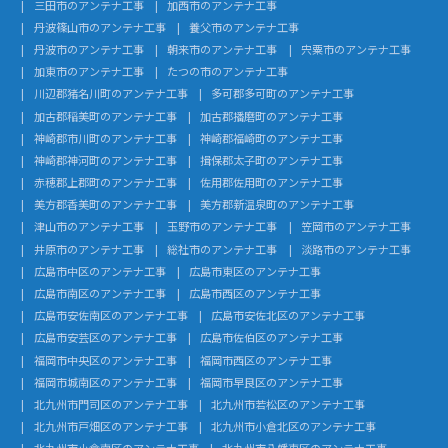
三田市のアンテナ工事
加西市のアンテナ工事
丹波篠山市のアンテナ工事
養父市のアンテナ工事
丹波市のアンテナ工事
朝来市のアンテナ工事
宍粟市のアンテナ工事
加東市のアンテナ工事
たつの市のアンテナ工事
川辺郡猪名川町のアンテナ工事
多可郡多可町のアンテナ工事
加古郡稲美町のアンテナ工事
加古郡播磨町のアンテナ工事
神崎郡市川町のアンテナ工事
神崎郡福崎町のアンテナ工事
神崎郡神河町のアンテナ工事
揖保郡太子町のアンテナ工事
赤穂郡上郡町のアンテナ工事
佐用郡佐用町のアンテナ工事
美方郡香美町のアンテナ工事
美方郡新温泉町のアンテナ工事
津山市のアンテナ工事
玉野市のアンテナ工事
笠岡市のアンテナ工事
井原市のアンテナ工事
総社市のアンテナ工事
淡路市のアンテナ工事
広島市中区のアンテナ工事
広島市東区のアンテナ工事
広島市南区のアンテナ工事
広島市西区のアンテナ工事
広島市安佐南区のアンテナ工事
広島市安佐北区のアンテナ工事
広島市安芸区のアンテナ工事
広島市佐伯区のアンテナ工事
福岡市中央区のアンテナ工事
福岡市西区のアンテナ工事
福岡市城南区のアンテナ工事
福岡市早良区のアンテナ工事
北九州市門司区のアンテナ工事
北九州市若松区のアンテナ工事
北九州市戸畑区のアンテナ工事
北九州市小倉北区のアンテナ工事