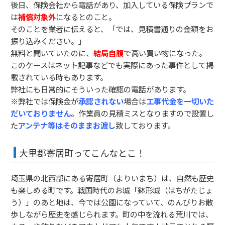
後日、保険会社から電話があり、加入している保険プランで
は
補償対象外
になるとのこと。
そのことを業者に伝えると、「では、見積書通りの金額をお
振り込みください。」
無料と聞いていたのに、
結局自腹
で高い買い物になった。
このケースはネット記事などでも実際にあった事件として掲
載されている時もあります。
弊社にも日常的にそういった確認の電話があります。
※弊社では保険金が
承認されない
場合は
工事代金を一切いた
だいておりません
。作業員の見積ミスとなりますので設置し
た
アンテナ等はそのままお渡し
致しております。
大里郡寄居町ってこんなとこ！
埼玉県の北西部にある寄居町（よりいまち）は、自然も歴史
も楽しめる町です。戦国時代のお城「鉢形城（はちがたじょ
う）」のあと地は、今では公園になっていて、のんびりお散
歩しながら歴史を感じられます。町の中を流れる荒川では、