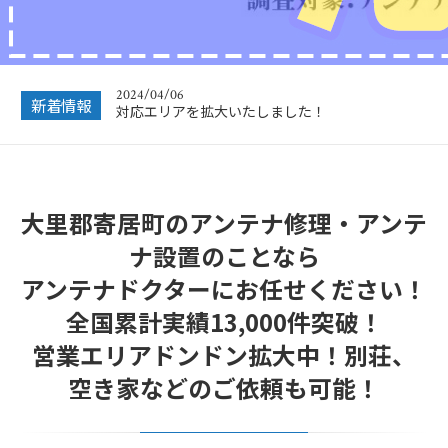
2024/12/28
年末年始休業のお知らせ
2024/04/06
対応エリアを拡大いたしました！
新着情報
2023/12/27
年末年始営業のお知らせ
2022/12/26
大里郡寄居町のアンテナ修理・アンテ
年末年始休暇につきまして
ナ設置のことなら
2022/07/04
フリーボイス（0120番号）への発信につきまし
アンテナドクターにお任せください！
て
全国累計実績13,000件突破！
2024/12/28
年末年始休業のお知らせ
営業エリアドンドン拡大中！別荘、
空き家などのご依頼も可能！