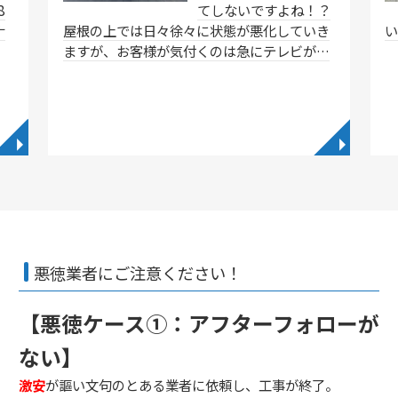
8
てしないですよね！？
ナ
屋根の上では日々徐々に状態が悪化していき
ますが、お客様が気付くのは急にテレビが…
◥
◥
悪徳業者にご注意ください！
【悪徳ケース①：アフターフォローが
ない】
激安
が謳い文句のとある業者に依頼し、工事が終了。