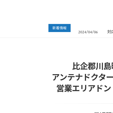
フ
2022/07/04
年
2024/12/28
新着情報
対
2024/04/06
年
2023/12/27
年
2022/12/26
フ
2022/07/04
年
2024/12/28
比企郡川島
アンテナドクター
営業エリアドン