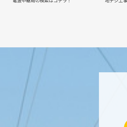
電波中継局の検索はコチラ！
地デジ工