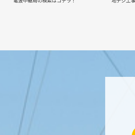
電波中継局の検索はコチラ！
地デジ工