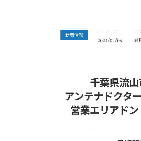
フ
2022/07/04
年
2024/12/28
新着情報
対
2024/04/06
年
2023/12/27
年
2022/12/26
フ
2022/07/04
年
2024/12/28
千葉県流山
アンテナドクター
営業エリアドン