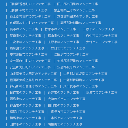
田川郡香春町のアンテナ工事
田川郡糸田町のアンテナ工事
田川郡赤村のアンテナ工事
築上郡築上町のアンテナ工事
築上郡吉富町のアンテナ工事
京都郡苅田町のアンテナ工事
京都郡みやこ町のアンテナ工事
嘉穂郡桂川町のアンテナ工事
呉市のアンテナ工事
竹原市のアンテナ工事
三原市のアンテナ工事
尾道市のアンテナ工事
福山市のアンテナ工事
府中市のアンテナ工事
三次市のアンテナ工事
庄原市のアンテナ工事
大竹市のアンテナ工事
東広島市のアンテナ工事
廿日市市のアンテナ工事
安芸高田市のアンテナ工事
江田島市のアンテナ工事
安芸郡府中町のアンテナ工事
安芸郡熊野町のアンテナ工事
安芸郡海田町のアンテナ工事
安芸郡坂町のアンテナ工事
山県郡安芸太田町のアンテナ工事
山県郡北広島町のアンテナ工事
豊田郡大崎上島町のアンテナ工事
世羅郡世羅町のアンテナ工事
神石郡神石高原町のアンテナ工事
八千代市のアンテナ工事
日進市のアンテナ工事
香芝市のアンテナ工事
葛城市のアンテナ工事
福島市のアンテナ工事
会津若松市のアンテナ工事
郡山市のアンテナ工事
白河市のアンテナ工事
須賀川市のアンテナ工事
喜多方市のアンテナ工事
相馬市のアンテナ工事
二本松市のアンテナ工事
田村市のアンテナ工事
南相馬市のアンテナ工事