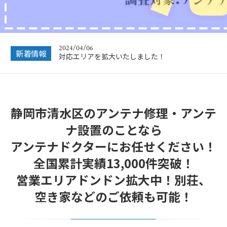
2024/12/28
年末年始休業のお知らせ
2024/04/06
新着情報
対応エリアを拡大いたしました！
2023/12/27
年末年始営業のお知らせ
静岡市清水区のアンテナ修理・アンテ
2022/12/26
年末年始休暇につきまして
ナ設置のことなら
2022/07/04
アンテナドクターにお任せください！
フリーボイス（0120番号）への発信につきまし
て
全国累計実績13,000件突破！
2024/12/28
営業エリアドンドン拡大中！別荘、
年末年始休業のお知らせ
空き家などのご依頼も可能！