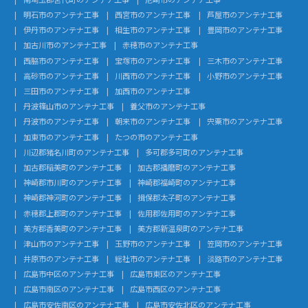
明石市のアンテナ工事
西宮市のアンテナ工事
芦屋市のアンテナ工事
伊丹市のアンテナ工事
相生市のアンテナ工事
豊岡市のアンテナ工事
加古川市のアンテナ工事
赤穂市のアンテナ工事
西脇市のアンテナ工事
宝塚市のアンテナ工事
三木市のアンテナ工事
高砂市のアンテナ工事
川西市のアンテナ工事
小野市のアンテナ工事
三田市のアンテナ工事
加西市のアンテナ工事
丹波篠山市のアンテナ工事
養父市のアンテナ工事
丹波市のアンテナ工事
朝来市のアンテナ工事
宍粟市のアンテナ工事
加東市のアンテナ工事
たつの市のアンテナ工事
川辺郡猪名川町のアンテナ工事
多可郡多可町のアンテナ工事
加古郡稲美町のアンテナ工事
加古郡播磨町のアンテナ工事
神崎郡市川町のアンテナ工事
神崎郡福崎町のアンテナ工事
神崎郡神河町のアンテナ工事
揖保郡太子町のアンテナ工事
赤穂郡上郡町のアンテナ工事
佐用郡佐用町のアンテナ工事
美方郡香美町のアンテナ工事
美方郡新温泉町のアンテナ工事
津山市のアンテナ工事
玉野市のアンテナ工事
笠岡市のアンテナ工事
井原市のアンテナ工事
総社市のアンテナ工事
淡路市のアンテナ工事
広島市中区のアンテナ工事
広島市東区のアンテナ工事
広島市南区のアンテナ工事
広島市西区のアンテナ工事
広島市安佐南区のアンテナ工事
広島市安佐北区のアンテナ工事