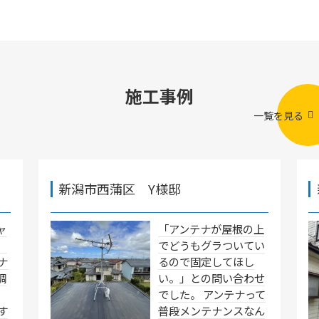
施工事例
一覧を見る
新潟市西蒲区 Y様邸
ャ
「アンテナが屋根の上
」
でどうもグラついてい
ナ
るので固定してほし
調
い。」との問い合わせ
でした。 アンテナって
す
普段メンテナンスなん