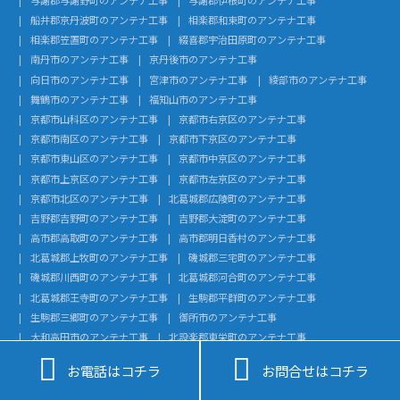
船井郡京丹波町のアンテナ工事
相楽郡和束町のアンテナ工事
相楽郡笠置町のアンテナ工事
綴喜郡宇治田原町のアンテナ工事
南丹市のアンテナ工事
京丹後市のアンテナ工事
向日市のアンテナ工事
宮津市のアンテナ工事
綾部市のアンテナ工事
舞鶴市のアンテナ工事
福知山市のアンテナ工事
京都市山科区のアンテナ工事
京都市右京区のアンテナ工事
京都市南区のアンテナ工事
京都市下京区のアンテナ工事
京都市東山区のアンテナ工事
京都市中京区のアンテナ工事
京都市上京区のアンテナ工事
京都市左京区のアンテナ工事
京都市北区のアンテナ工事
北葛城郡広陵町のアンテナ工事
吉野郡吉野町のアンテナ工事
吉野郡大淀町のアンテナ工事
高市郡高取町のアンテナ工事
高市郡明日香村のアンテナ工事
北葛城郡上牧町のアンテナ工事
磯城郡三宅町のアンテナ工事
磯城郡川西町のアンテナ工事
北葛城郡河合町のアンテナ工事
北葛城郡王寺町のアンテナ工事
生駒郡平群町のアンテナ工事
生駒郡三郷町のアンテナ工事
御所市のアンテナ工事
大和高田市のアンテナ工事
北設楽郡東栄町のアンテナ工事
北設楽郡設楽町のアンテナ工事
額田郡幸田町のアンテナ工事


お電話はコチラ
お問合せはコチラ
知多郡武豊町のアンテナ工事
知多郡美浜町のアンテナ工事
知多郡南知多町のアンテナ工事
知多郡東浦町のアンテナ工事