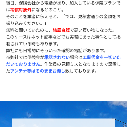
後日、保険会社から電話があり、加入している保険プランで
は
補償対象外
になるとのこと。
そのことを業者に伝えると、「では、見積書通りの金額をお
振り込みください。」
無料と聞いていたのに、
結局自腹
で高い買い物になった。
このケースはネット記事などでも実際にあった事件として掲
載されている時もあります。
弊社にも日常的にそういった確認の電話があります。
※弊社では保険金が
承認されない
場合は
工事代金を一切いた
だいておりません
。作業員の見積ミスとなりますので設置し
た
アンテナ等はそのままお渡し
致しております。