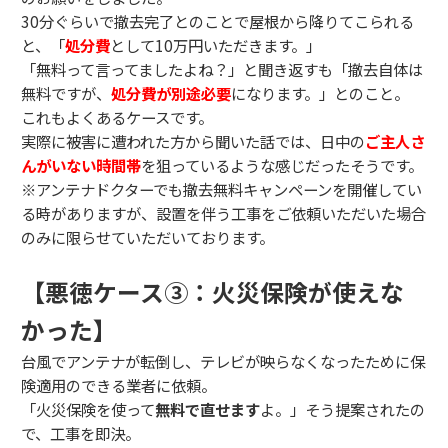
30分ぐらいで撤去完了とのことで屋根から降りてこられる
と、「
処分費
として10万円いただきます。」
「無料って言ってましたよね？」と聞き返すも「撤去自体は
無料ですが、
処分費が別途必要
になります。」とのこと。
これもよくあるケースです。
実際に被害に遭われた方から聞いた話では、日中の
ご主人さ
んがいない時間帯
を狙っているような感じだったそうです。
※アンテナドクターでも撤去無料キャンペーンを開催してい
る時がありますが、設置を伴う工事をご依頼いただいた場合
のみに限らせていただいております。
【悪徳ケース③：火災保険が使えな
かった】
台風でアンテナが転倒し、テレビが映らなくなったために保
険適用のできる業者に依頼。
「火災保険を使って
無料で直せます
よ。」そう提案されたの
で、工事を即決。