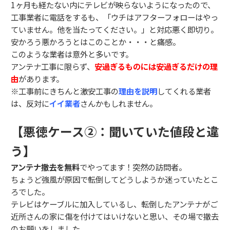
1ヶ月も経たない内にテレビが映らないようになったので、
工事業者に電話をするも、「ウチはアフターフォローはやっ
ていません。他を当たってください。」と対応悪く即切り。
安かろう悪かろうとはこのことか・・・と痛感。
このような業者は意外と多いです。
アンテナ工事に限らず、
安過ぎるものには安過ぎるだけの理
由
があります。
※工事前にきちんと激安工事の
理由を説明
してくれる業者
は、反対に
イイ業者
さんかもしれません。
【悪徳ケース②：聞いていた値段と違
う】
アンテナ撤去を無料
でやってます！突然の訪問者。
ちょうど強風が原因で転倒してどうしようか迷っていたとこ
ろでした。
テレビはケーブルに加入しているし、転倒したアンテナがご
近所さんの家に傷を付けてはいけないと思い、その場で撤去
のお願いをしました。