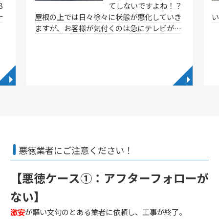
8
てしないですよね！？
ナ
屋根の上では日々徐々に状態が悪化していき
ますが、お客様が気付くのは急にテレビが…
◥
◥
悪徳業者にご注意ください！
【悪徳ケース①：アフターフォローが
ない】
激安
が謳い文句のとある業者に依頼し、工事が終了。