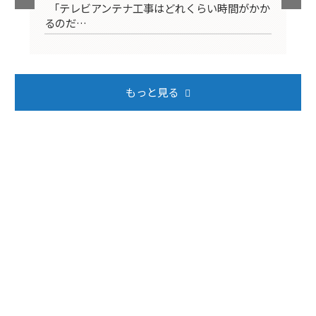
映ら
「テレビアンテナ工事はどれくらい時間がかか
テ
るのだ…
ば
もっと見る