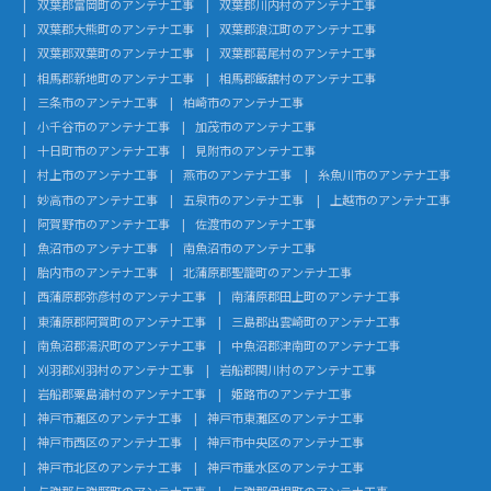
双葉郡富岡町のアンテナ工事
双葉郡川内村のアンテナ工事
双葉郡大熊町のアンテナ工事
双葉郡浪江町のアンテナ工事
双葉郡双葉町のアンテナ工事
双葉郡葛尾村のアンテナ工事
相馬郡新地町のアンテナ工事
相馬郡飯舘村のアンテナ工事
三条市のアンテナ工事
柏崎市のアンテナ工事
小千谷市のアンテナ工事
加茂市のアンテナ工事
十日町市のアンテナ工事
見附市のアンテナ工事
村上市のアンテナ工事
燕市のアンテナ工事
糸魚川市のアンテナ工事
妙高市のアンテナ工事
五泉市のアンテナ工事
上越市のアンテナ工事
阿賀野市のアンテナ工事
佐渡市のアンテナ工事
魚沼市のアンテナ工事
南魚沼市のアンテナ工事
胎内市のアンテナ工事
北蒲原郡聖籠町のアンテナ工事
西蒲原郡弥彦村のアンテナ工事
南蒲原郡田上町のアンテナ工事
東蒲原郡阿賀町のアンテナ工事
三島郡出雲崎町のアンテナ工事
南魚沼郡湯沢町のアンテナ工事
中魚沼郡津南町のアンテナ工事
刈羽郡刈羽村のアンテナ工事
岩船郡関川村のアンテナ工事
岩船郡粟島浦村のアンテナ工事
姫路市のアンテナ工事
神戸市灘区のアンテナ工事
神戸市東灘区のアンテナ工事
神戸市西区のアンテナ工事
神戸市中央区のアンテナ工事
神戸市北区のアンテナ工事
神戸市垂水区のアンテナ工事
与謝郡与謝野町のアンテナ工事
与謝郡伊根町のアンテナ工事