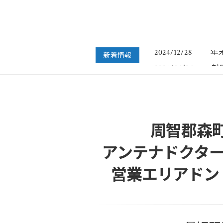
フ
2022/07/04
年
2024/12/28
新着情報
対
2024/04/06
年
2023/12/27
年
2022/12/26
フ
2022/07/04
年
2024/12/28
周智郡森
アンテナドクター
営業エリアドン