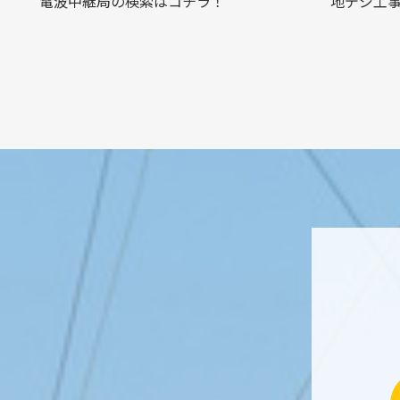
電波中継局の検索はコチラ！
地デジ工