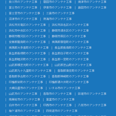
掛川市のアンテナ工事
磐田市のアンテナ工事
焼津市のアンテナ工事
富士市のアンテナ工事
伊東市のアンテナ工事
島田市のアンテナ工事
富士宮市のアンテナ工事
三島市のアンテナ工事
沼津市のアンテナ工事
熱海市のアンテナ工事
浜松市天竜区のアンテナ工事
浜松市浜名区のアンテナ工事
浜松市中央区のアンテナ工事
静岡市清水区のアンテナ工事
静岡市駿河区のアンテナ工事
静岡市葵区のアンテナ工事
安房郡鋸南町のアンテナ工事
夷隅郡御宿町のアンテナ工事
夷隅郡大多喜町のアンテナ工事
長生郡長南町のアンテナ工事
長生郡長柄町のアンテナ工事
長生郡白子町のアンテナ工事
長生郡睦沢町のアンテナ工事
長生郡一宮町のアンテナ工事
山武郡横芝光町のアンテナ工事
山武郡芝山町のアンテナ工事
山武郡九十九里町のアンテナ工事
香取郡東庄町のアンテナ工事
香取郡多古町のアンテナ工事
香取郡神崎町のアンテナ工事
印旛郡栄町のアンテナ工事
印旛郡酒々井町のアンテナ工事
大網白里市のアンテナ工事
いすみ市のアンテナ工事
山武市のアンテナ工事
香取市のアンテナ工事
匝瑳市のアンテナ工事
南房総市のアンテナ工事
富里市のアンテナ工事
白井市のアンテナ工事
印西市のアンテナ工事
八街市のアンテナ工事
袖ケ浦市のアンテナ工事
四街道市のアンテナ工事