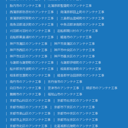
胎内市のアンテナ工事
北蒲原郡聖籠町のアンテナ工事
西蒲原郡弥彦村のアンテナ工事
南蒲原郡田上町のアンテナ工事
東蒲原郡阿賀町のアンテナ工事
三島郡出雲崎町のアンテナ工事
南魚沼郡湯沢町のアンテナ工事
中魚沼郡津南町のアンテナ工事
刈羽郡刈羽村のアンテナ工事
岩船郡関川村のアンテナ工事
岩船郡粟島浦村のアンテナ工事
姫路市のアンテナ工事
神戸市灘区のアンテナ工事
神戸市東灘区のアンテナ工事
神戸市西区のアンテナ工事
神戸市中央区のアンテナ工事
神戸市北区のアンテナ工事
神戸市垂水区のアンテナ工事
与謝郡与謝野町のアンテナ工事
与謝郡伊根町のアンテナ工事
船井郡京丹波町のアンテナ工事
相楽郡和束町のアンテナ工事
相楽郡笠置町のアンテナ工事
綴喜郡宇治田原町のアンテナ工事
南丹市のアンテナ工事
京丹後市のアンテナ工事
向日市のアンテナ工事
宮津市のアンテナ工事
綾部市のアンテナ工事
舞鶴市のアンテナ工事
福知山市のアンテナ工事
京都市山科区のアンテナ工事
京都市右京区のアンテナ工事
京都市南区のアンテナ工事
京都市下京区のアンテナ工事
京都市東山区のアンテナ工事
京都市中京区のアンテナ工事
京都市上京区のアンテナ工事
京都市左京区のアンテナ工事
京都市北区のアンテナ工事
北葛城郡広陵町のアンテナ工事