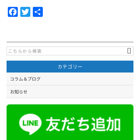
F
T
共
a
w
有
c
itt
e
er
b
o
カテゴリー
o
k
コラム＆ブログ
お知らせ