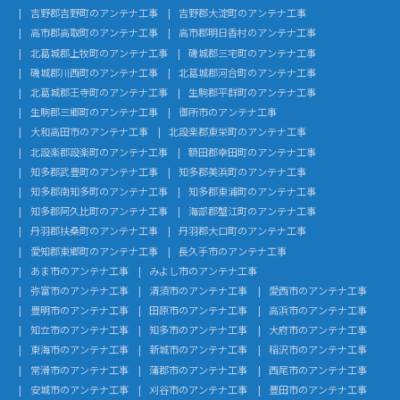
吉野郡吉野町のアンテナ工事
吉野郡大淀町のアンテナ工事
高市郡高取町のアンテナ工事
高市郡明日香村のアンテナ工事
北葛城郡上牧町のアンテナ工事
磯城郡三宅町のアンテナ工事
磯城郡川西町のアンテナ工事
北葛城郡河合町のアンテナ工事
北葛城郡王寺町のアンテナ工事
生駒郡平群町のアンテナ工事
生駒郡三郷町のアンテナ工事
御所市のアンテナ工事
大和高田市のアンテナ工事
北設楽郡東栄町のアンテナ工事
北設楽郡設楽町のアンテナ工事
額田郡幸田町のアンテナ工事
知多郡武豊町のアンテナ工事
知多郡美浜町のアンテナ工事
知多郡南知多町のアンテナ工事
知多郡東浦町のアンテナ工事
知多郡阿久比町のアンテナ工事
海部郡蟹江町のアンテナ工事
丹羽郡扶桑町のアンテナ工事
丹羽郡大口町のアンテナ工事
愛知郡東郷町のアンテナ工事
長久手市のアンテナ工事
あま市のアンテナ工事
みよし市のアンテナ工事
弥富市のアンテナ工事
清須市のアンテナ工事
愛西市のアンテナ工事
豊明市のアンテナ工事
田原市のアンテナ工事
高浜市のアンテナ工事
知立市のアンテナ工事
知多市のアンテナ工事
大府市のアンテナ工事
東海市のアンテナ工事
新城市のアンテナ工事
稲沢市のアンテナ工事
常滑市のアンテナ工事
蒲郡市のアンテナ工事
西尾市のアンテナ工事
安城市のアンテナ工事
刈谷市のアンテナ工事
豊田市のアンテナ工事