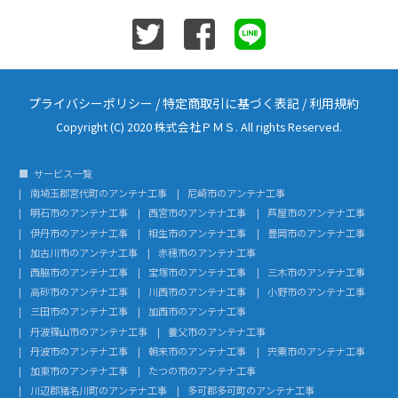
プライバシーポリシー
/
特定商取引に基づく表記
/
利用規約
Copyright (C) 2020 株式会社ＰＭＳ. All rights Reserved.
サービス一覧
南埼玉郡宮代町のアンテナ工事
尼崎市のアンテナ工事
明石市のアンテナ工事
西宮市のアンテナ工事
芦屋市のアンテナ工事
伊丹市のアンテナ工事
相生市のアンテナ工事
豊岡市のアンテナ工事
加古川市のアンテナ工事
赤穂市のアンテナ工事
西脇市のアンテナ工事
宝塚市のアンテナ工事
三木市のアンテナ工事
高砂市のアンテナ工事
川西市のアンテナ工事
小野市のアンテナ工事
三田市のアンテナ工事
加西市のアンテナ工事
丹波篠山市のアンテナ工事
養父市のアンテナ工事
丹波市のアンテナ工事
朝来市のアンテナ工事
宍粟市のアンテナ工事
加東市のアンテナ工事
たつの市のアンテナ工事
川辺郡猪名川町のアンテナ工事
多可郡多可町のアンテナ工事