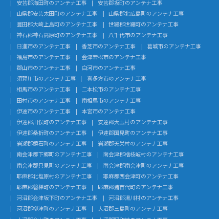
安芸郡海田町のアンテナ工事
安芸郡坂町のアンテナ工事
山県郡安芸太田町のアンテナ工事
山県郡北広島町のアンテナ工事
豊田郡大崎上島町のアンテナ工事
世羅郡世羅町のアンテナ工事
神石郡神石高原町のアンテナ工事
八千代市のアンテナ工事
日進市のアンテナ工事
香芝市のアンテナ工事
葛城市のアンテナ工事
福島市のアンテナ工事
会津若松市のアンテナ工事
郡山市のアンテナ工事
白河市のアンテナ工事
須賀川市のアンテナ工事
喜多方市のアンテナ工事
相馬市のアンテナ工事
二本松市のアンテナ工事
田村市のアンテナ工事
南相馬市のアンテナ工事
伊達市のアンテナ工事
本宮市のアンテナ工事
伊達郡川俣町のアンテナ工事
安達郡大玉村のアンテナ工事
伊達郡桑折町のアンテナ工事
伊達郡国見町のアンテナ工事
岩瀬郡鏡石町のアンテナ工事
岩瀬郡天栄村のアンテナ工事
南会津郡下郷町のアンテナ工事
南会津郡檜枝岐村のアンテナ工事
南会津郡只見町のアンテナ工事
南会津郡南会津町のアンテナ工事
耶麻郡北塩原村のアンテナ工事
耶麻郡西会津町のアンテナ工事
耶麻郡磐梯町のアンテナ工事
耶麻郡猪苗代町のアンテナ工事
河沼郡会津坂下町のアンテナ工事
河沼郡湯川村のアンテナ工事
河沼郡柳津町のアンテナ工事
大沼郡三島町のアンテナ工事