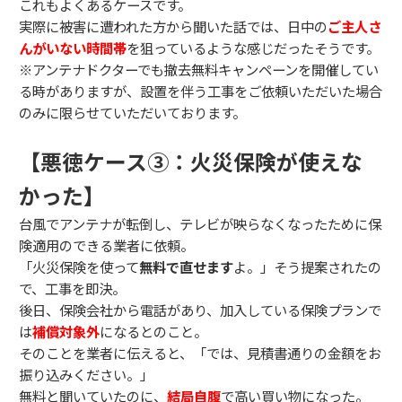
これもよくあるケースです。
実際に被害に遭われた方から聞いた話では、日中の
ご主人さ
んがいない時間帯
を狙っているような感じだったそうです。
※アンテナドクターでも撤去無料キャンペーンを開催してい
る時がありますが、設置を伴う工事をご依頼いただいた場合
のみに限らせていただいております。
【悪徳ケース③：火災保険が使えな
かった】
台風でアンテナが転倒し、テレビが映らなくなったために保
険適用のできる業者に依頼。
「火災保険を使って
無料で直せます
よ。」そう提案されたの
で、工事を即決。
後日、保険会社から電話があり、加入している保険プランで
は
補償対象外
になるとのこと。
そのことを業者に伝えると、「では、見積書通りの金額をお
振り込みください。」
無料と聞いていたのに、
結局自腹
で高い買い物になった。