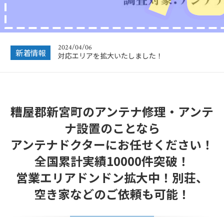
2024/12/28
年末年始休業のお知らせ
2024/04/06
新着情報
対応エリアを拡大いたしました！
2023/12/27
年末年始営業のお知らせ
糟屋郡新宮町のアンテナ修理・アンテ
2022/12/26
年末年始休暇につきまして
ナ設置のことなら
2022/07/04
アンテナドクターにお任せください！
フリーボイス（0120番号）への発信につきまし
て
全国累計実績10000件突破！
2024/12/28
営業エリアドンドン拡大中！別荘、
年末年始休業のお知らせ
空き家などのご依頼も可能！