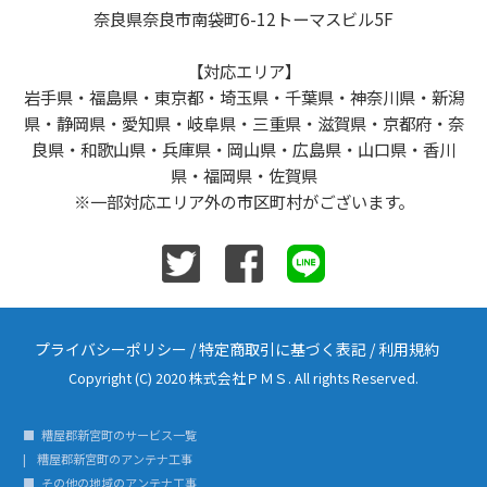
奈良県奈良市南袋町6-12トーマスビル5F
【対応エリア】
岩手県・福島県・東京都・埼玉県・千葉県・神奈川県・新潟
県・静岡県・愛知県・岐阜県・三重県・滋賀県・京都府・奈
良県・和歌山県・兵庫県・岡山県・広島県・山口県・香川
県・福岡県・佐賀県
※一部対応エリア外の市区町村がございます。
プライバシーポリシー
/
特定商取引に基づく表記
/
利用規約
Copyright (C) 2020 株式会社ＰＭＳ. All rights Reserved.
糟屋郡新宮町のサービス一覧
糟屋郡新宮町のアンテナ工事
その他の地域のアンテナ工事