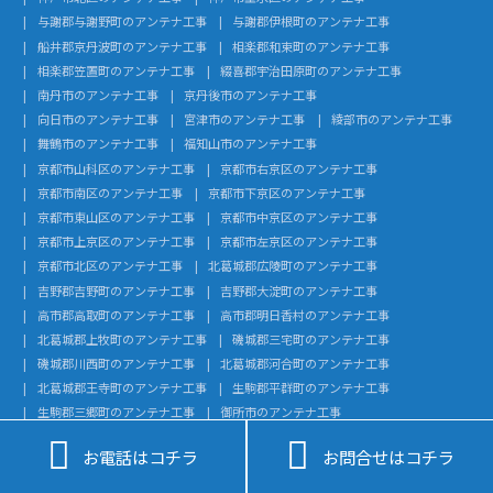
与謝郡与謝野町のアンテナ工事
与謝郡伊根町のアンテナ工事
船井郡京丹波町のアンテナ工事
相楽郡和束町のアンテナ工事
相楽郡笠置町のアンテナ工事
綴喜郡宇治田原町のアンテナ工事
南丹市のアンテナ工事
京丹後市のアンテナ工事
向日市のアンテナ工事
宮津市のアンテナ工事
綾部市のアンテナ工事
舞鶴市のアンテナ工事
福知山市のアンテナ工事
京都市山科区のアンテナ工事
京都市右京区のアンテナ工事
京都市南区のアンテナ工事
京都市下京区のアンテナ工事
京都市東山区のアンテナ工事
京都市中京区のアンテナ工事
京都市上京区のアンテナ工事
京都市左京区のアンテナ工事
京都市北区のアンテナ工事
北葛城郡広陵町のアンテナ工事
吉野郡吉野町のアンテナ工事
吉野郡大淀町のアンテナ工事
高市郡高取町のアンテナ工事
高市郡明日香村のアンテナ工事
北葛城郡上牧町のアンテナ工事
磯城郡三宅町のアンテナ工事
磯城郡川西町のアンテナ工事
北葛城郡河合町のアンテナ工事
北葛城郡王寺町のアンテナ工事
生駒郡平群町のアンテナ工事
生駒郡三郷町のアンテナ工事
御所市のアンテナ工事
大和高田市のアンテナ工事
北設楽郡東栄町のアンテナ工事


お電話はコチラ
お問合せはコチラ
北設楽郡設楽町のアンテナ工事
額田郡幸田町のアンテナ工事
知多郡武豊町のアンテナ工事
知多郡美浜町のアンテナ工事