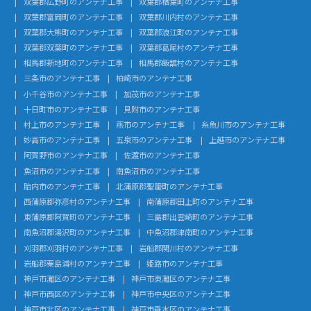
双葉郡広野町のアンテナ工事
双葉郡楢葉町のアンテナ工事
双葉郡富岡町のアンテナ工事
双葉郡川内村のアンテナ工事
双葉郡大熊町のアンテナ工事
双葉郡浪江町のアンテナ工事
双葉郡双葉町のアンテナ工事
双葉郡葛尾村のアンテナ工事
相馬郡新地町のアンテナ工事
相馬郡飯舘村のアンテナ工事
三条市のアンテナ工事
柏崎市のアンテナ工事
小千谷市のアンテナ工事
加茂市のアンテナ工事
十日町市のアンテナ工事
見附市のアンテナ工事
村上市のアンテナ工事
燕市のアンテナ工事
糸魚川市のアンテナ工事
妙高市のアンテナ工事
五泉市のアンテナ工事
上越市のアンテナ工事
阿賀野市のアンテナ工事
佐渡市のアンテナ工事
魚沼市のアンテナ工事
南魚沼市のアンテナ工事
胎内市のアンテナ工事
北蒲原郡聖籠町のアンテナ工事
西蒲原郡弥彦村のアンテナ工事
南蒲原郡田上町のアンテナ工事
東蒲原郡阿賀町のアンテナ工事
三島郡出雲崎町のアンテナ工事
南魚沼郡湯沢町のアンテナ工事
中魚沼郡津南町のアンテナ工事
刈羽郡刈羽村のアンテナ工事
岩船郡関川村のアンテナ工事
岩船郡粟島浦村のアンテナ工事
姫路市のアンテナ工事
神戸市灘区のアンテナ工事
神戸市東灘区のアンテナ工事
神戸市西区のアンテナ工事
神戸市中央区のアンテナ工事
神戸市北区のアンテナ工事
神戸市垂水区のアンテナ工事