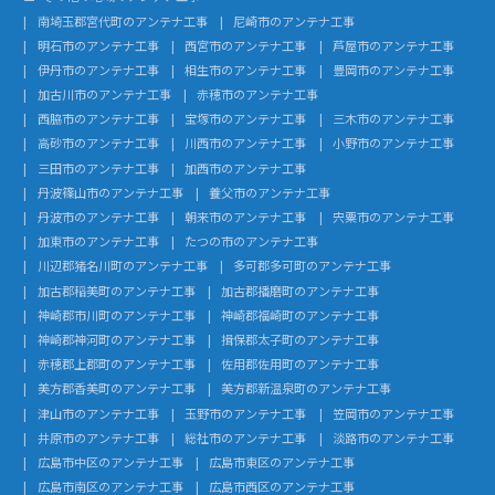
南埼玉郡宮代町のアンテナ工事
尼崎市のアンテナ工事
明石市のアンテナ工事
西宮市のアンテナ工事
芦屋市のアンテナ工事
伊丹市のアンテナ工事
相生市のアンテナ工事
豊岡市のアンテナ工事
加古川市のアンテナ工事
赤穂市のアンテナ工事
西脇市のアンテナ工事
宝塚市のアンテナ工事
三木市のアンテナ工事
高砂市のアンテナ工事
川西市のアンテナ工事
小野市のアンテナ工事
三田市のアンテナ工事
加西市のアンテナ工事
丹波篠山市のアンテナ工事
養父市のアンテナ工事
丹波市のアンテナ工事
朝来市のアンテナ工事
宍粟市のアンテナ工事
加東市のアンテナ工事
たつの市のアンテナ工事
川辺郡猪名川町のアンテナ工事
多可郡多可町のアンテナ工事
加古郡稲美町のアンテナ工事
加古郡播磨町のアンテナ工事
神崎郡市川町のアンテナ工事
神崎郡福崎町のアンテナ工事
神崎郡神河町のアンテナ工事
揖保郡太子町のアンテナ工事
赤穂郡上郡町のアンテナ工事
佐用郡佐用町のアンテナ工事
美方郡香美町のアンテナ工事
美方郡新温泉町のアンテナ工事
津山市のアンテナ工事
玉野市のアンテナ工事
笠岡市のアンテナ工事
井原市のアンテナ工事
総社市のアンテナ工事
淡路市のアンテナ工事
広島市中区のアンテナ工事
広島市東区のアンテナ工事
広島市南区のアンテナ工事
広島市西区のアンテナ工事