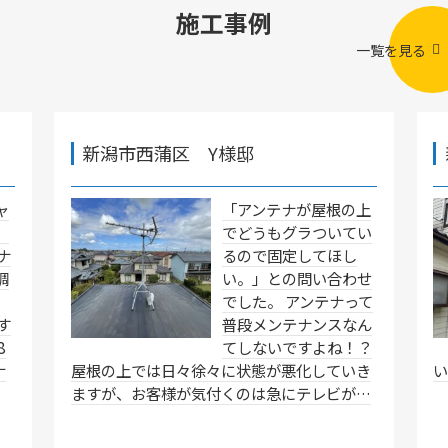
施工事例
一覧を見る
新潟市西蒲区 Y様邸
ャ
「アンテナが屋根の上
」
でどうもグラついてい
ナ
るので固定してほし
調
い。」との問い合わせ
でした。 アンテナって
す
普段メンテナンスなん
8
てしないですよね！？
ナ
屋根の上では日々徐々に状態が悪化していき
ますが、お客様が気付くのは急にテレビが…