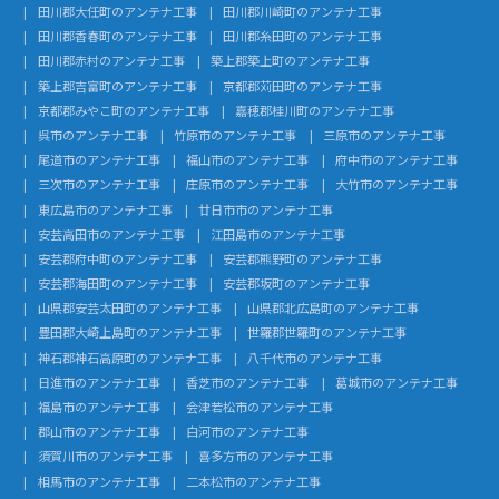
田川郡大任町のアンテナ工事
田川郡川崎町のアンテナ工事
田川郡香春町のアンテナ工事
田川郡糸田町のアンテナ工事
田川郡赤村のアンテナ工事
築上郡築上町のアンテナ工事
築上郡吉富町のアンテナ工事
京都郡苅田町のアンテナ工事
京都郡みやこ町のアンテナ工事
嘉穂郡桂川町のアンテナ工事
呉市のアンテナ工事
竹原市のアンテナ工事
三原市のアンテナ工事
尾道市のアンテナ工事
福山市のアンテナ工事
府中市のアンテナ工事
三次市のアンテナ工事
庄原市のアンテナ工事
大竹市のアンテナ工事
東広島市のアンテナ工事
廿日市市のアンテナ工事
安芸高田市のアンテナ工事
江田島市のアンテナ工事
安芸郡府中町のアンテナ工事
安芸郡熊野町のアンテナ工事
安芸郡海田町のアンテナ工事
安芸郡坂町のアンテナ工事
山県郡安芸太田町のアンテナ工事
山県郡北広島町のアンテナ工事
豊田郡大崎上島町のアンテナ工事
世羅郡世羅町のアンテナ工事
神石郡神石高原町のアンテナ工事
八千代市のアンテナ工事
日進市のアンテナ工事
香芝市のアンテナ工事
葛城市のアンテナ工事
福島市のアンテナ工事
会津若松市のアンテナ工事
郡山市のアンテナ工事
白河市のアンテナ工事
須賀川市のアンテナ工事
喜多方市のアンテナ工事
相馬市のアンテナ工事
二本松市のアンテナ工事