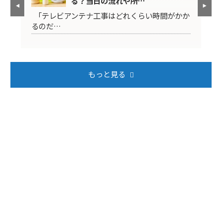
る？当日の流れや所…
映ら
「テレビアンテナ工事はどれくらい時間がかか
テ
るのだ…
ば
もっと見る