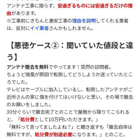
アンテナ工事に限らず、
安過ぎるものには安過ぎるだけの理
由
があります。
※工事前にきちんと激安工事の
理由を説明
してくれる業者
は、反対に
イイ業者
さんかもしれません。
【悪徳ケース②：聞いていた値段と違
う】
アンテナ撤去を無料
でやってます！突然の訪問者。
ちょうど強風が原因で転倒してどうしようか迷っていたとこ
ろでした。
テレビはケーブルに加入しているし、転倒したアンテナがご
近所さんの家に傷を付けてはいけないと思い、その場で撤去
のお願いをしました。
30分ぐらいで撤去完了とのことで屋根から降りてこられる
と、「
処分費
として10万円いただきます。」
「無料って言ってましたよね？」と聞き返すも「撤去自体は
無料ですが、
処分費が別途必要
になります。」とのこと。