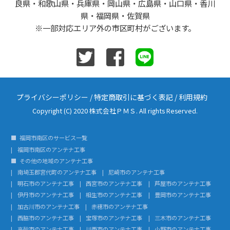
良県・和歌山県・兵庫県・岡山県・広島県・山口県・香川
県・福岡県・佐賀県
※一部対応エリア外の市区町村がございます。
プライバシーポリシー
/
特定商取引に基づく表記
/
利用規約
Copyright (C) 2020 株式会社ＰＭＳ. All rights Reserved.
福岡市南区のサービス一覧
福岡市南区のアンテナ工事
その他の地域のアンテナ工事
南埼玉郡宮代町のアンテナ工事
尼崎市のアンテナ工事
明石市のアンテナ工事
西宮市のアンテナ工事
芦屋市のアンテナ工事
伊丹市のアンテナ工事
相生市のアンテナ工事
豊岡市のアンテナ工事
加古川市のアンテナ工事
赤穂市のアンテナ工事
西脇市のアンテナ工事
宝塚市のアンテナ工事
三木市のアンテナ工事
高砂市のアンテナ工事
川西市のアンテナ工事
小野市のアンテナ工事