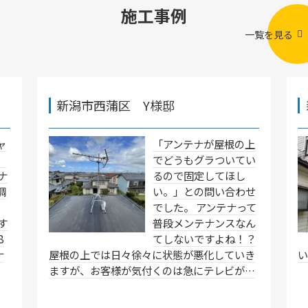
施工事例
一覧を見る
新潟市西蒲区 Y様邸
ャ
「アンテナが屋根の上
」
でどうもグラついてい
ナ
るので固定してほし
調
い。」との問い合わせ
でした。 アンテナって
す
普段メンテナンスなん
8
てしないですよね！？
ナ
屋根の上では日々徐々に状態が悪化していき
ますが、お客様が気付くのは急にテレビが…