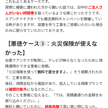
これもよくあるケースです。
実際に被害に遭われた方から聞いた話では、日中の
ご主人さ
んがいない時間帯
を狙っているような感じだったそうです。
※アンテナドクターでも撤去無料キャンペーンを開催してい
る時がありますが、設置を伴う工事をご依頼いただいた場合
のみに限らせていただいております。
【悪徳ケース③：火災保険が使えな
かった】
台風でアンテナが転倒し、テレビが映らなくなったために保
険適用のできる業者に依頼。
「火災保険を使って
無料で直せます
よ。」そう提案されたの
で、工事を即決。
後日、保険会社から電話があり、加入している保険プランで
は
補償対象外
になるとのこと。
そのことを業者に伝えると、「では、見積書通りの金額をお
振り込みください。」
無料と聞いていたのに、
結局自腹
で高い買い物になった。