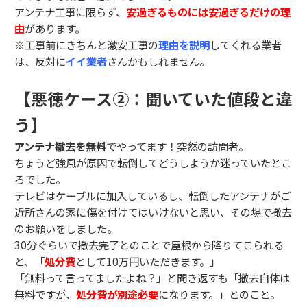
アンテナ工事に限らず、
安過ぎるものには安過ぎるだけの理
由
があります。
※工事前にきちんと激安工事の
理由を説明
してくれる業者
は、反対に
イイ業者
さんかもしれません。
【悪徳ケース②：聞いていた値段と違
う】
アンテナ撤去を無料
でやってます！突然の訪問者。
ちょうど強風が原因で転倒してどうしようか迷っていたとこ
ろでした。
テレビはケーブルに加入しているし、転倒したアンテナがご
近所さんの家に傷を付けてはいけないと思い、その場で撤去
のお願いをしました。
30分ぐらいで撤去完了とのことで屋根から降りてこられる
と、「
処分費
として10万円いただきます。」
「無料って言ってましたよね？」と聞き返すも「撤去自体は
無料ですが、
処分費が別途必要
になります。」とのこと。