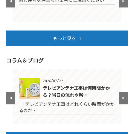
もっと見る
コラム＆ブログ
2026/07/22
年？
テレビアンテナ工事は何時間かか
る？当日の流れや所…
映ら
「テレビアンテナ工事はどれくらい時間がかか
テ
るのだ…
ば