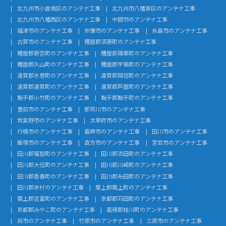
北九州市小倉南区のアンテナ工事
北九州市八幡東区のアンテナ工事
北九州市八幡西区のアンテナ工事
中間市のアンテナ工事
福津市のアンテナ工事
宗像市のアンテナ工事
糸島市のアンテナ工事
古賀市のアンテナ工事
糟屋郡須惠町のアンテナ工事
糟屋郡新宮町のアンテナ工事
糟屋郡篠栗町のアンテナ工事
糟屋郡久山町のアンテナ工事
糟屋郡宇美町のアンテナ工事
遠賀郡水巻町のアンテナ工事
遠賀郡岡垣町のアンテナ工事
遠賀郡遠賀町のアンテナ工事
遠賀郡芦屋町のアンテナ工事
鞍手郡小竹町のアンテナ工事
鞍手郡鞍手町のアンテナ工事
豊前市のアンテナ工事
那珂川市のアンテナ工事
筑紫野市のアンテナ工事
太宰府市のアンテナ工事
行橋市のアンテナ工事
嘉麻市のアンテナ工事
田川市のアンテナ工事
飯塚市のアンテナ工事
直方市のアンテナ工事
宮若市のアンテナ工事
田川郡福智町のアンテナ工事
田川郡添田町のアンテナ工事
田川郡大任町のアンテナ工事
田川郡川崎町のアンテナ工事
田川郡香春町のアンテナ工事
田川郡糸田町のアンテナ工事
田川郡赤村のアンテナ工事
築上郡築上町のアンテナ工事
築上郡吉富町のアンテナ工事
京都郡苅田町のアンテナ工事
京都郡みやこ町のアンテナ工事
嘉穂郡桂川町のアンテナ工事
呉市のアンテナ工事
竹原市のアンテナ工事
三原市のアンテナ工事