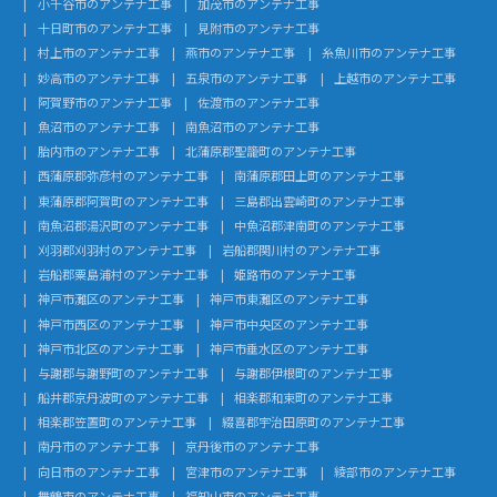
小千谷市のアンテナ工事
加茂市のアンテナ工事
十日町市のアンテナ工事
見附市のアンテナ工事
村上市のアンテナ工事
燕市のアンテナ工事
糸魚川市のアンテナ工事
妙高市のアンテナ工事
五泉市のアンテナ工事
上越市のアンテナ工事
阿賀野市のアンテナ工事
佐渡市のアンテナ工事
魚沼市のアンテナ工事
南魚沼市のアンテナ工事
胎内市のアンテナ工事
北蒲原郡聖籠町のアンテナ工事
西蒲原郡弥彦村のアンテナ工事
南蒲原郡田上町のアンテナ工事
東蒲原郡阿賀町のアンテナ工事
三島郡出雲崎町のアンテナ工事
南魚沼郡湯沢町のアンテナ工事
中魚沼郡津南町のアンテナ工事
刈羽郡刈羽村のアンテナ工事
岩船郡関川村のアンテナ工事
岩船郡粟島浦村のアンテナ工事
姫路市のアンテナ工事
神戸市灘区のアンテナ工事
神戸市東灘区のアンテナ工事
神戸市西区のアンテナ工事
神戸市中央区のアンテナ工事
神戸市北区のアンテナ工事
神戸市垂水区のアンテナ工事
与謝郡与謝野町のアンテナ工事
与謝郡伊根町のアンテナ工事
船井郡京丹波町のアンテナ工事
相楽郡和束町のアンテナ工事
相楽郡笠置町のアンテナ工事
綴喜郡宇治田原町のアンテナ工事
南丹市のアンテナ工事
京丹後市のアンテナ工事
向日市のアンテナ工事
宮津市のアンテナ工事
綾部市のアンテナ工事
舞鶴市のアンテナ工事
福知山市のアンテナ工事