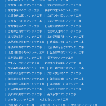
京都市山科区のアンテナ工事
京都市右京区のアンテナ工事
京都市南区のアンテナ工事
京都市下京区のアンテナ工事
京都市東山区のアンテナ工事
京都市中京区のアンテナ工事
京都市上京区のアンテナ工事
京都市左京区のアンテナ工事
京都市北区のアンテナ工事
北葛城郡広陵町のアンテナ工事
吉野郡吉野町のアンテナ工事
吉野郡大淀町のアンテナ工事
高市郡高取町のアンテナ工事
高市郡明日香村のアンテナ工事
北葛城郡上牧町のアンテナ工事
磯城郡三宅町のアンテナ工事
磯城郡川西町のアンテナ工事
北葛城郡河合町のアンテナ工事
北葛城郡王寺町のアンテナ工事
生駒郡平群町のアンテナ工事
生駒郡三郷町のアンテナ工事
御所市のアンテナ工事
大和高田市のアンテナ工事
北設楽郡東栄町のアンテナ工事
北設楽郡設楽町のアンテナ工事
額田郡幸田町のアンテナ工事
知多郡武豊町のアンテナ工事
知多郡美浜町のアンテナ工事
知多郡南知多町のアンテナ工事
知多郡東浦町のアンテナ工事
知多郡阿久比町のアンテナ工事
海部郡蟹江町のアンテナ工事
丹羽郡扶桑町のアンテナ工事
丹羽郡大口町のアンテナ工事
愛知郡東郷町のアンテナ工事
長久手市のアンテナ工事
あま市のアンテナ工事
みよし市のアンテナ工事
弥富市のアンテナ工事
清須市のアンテナ工事
愛西市のアンテナ工事