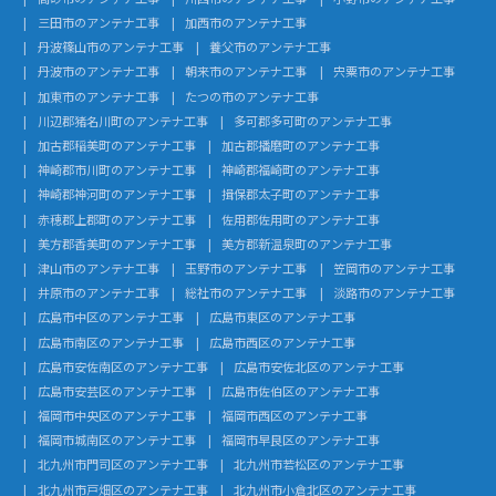
三田市のアンテナ工事
加西市のアンテナ工事
丹波篠山市のアンテナ工事
養父市のアンテナ工事
丹波市のアンテナ工事
朝来市のアンテナ工事
宍粟市のアンテナ工事
加東市のアンテナ工事
たつの市のアンテナ工事
川辺郡猪名川町のアンテナ工事
多可郡多可町のアンテナ工事
加古郡稲美町のアンテナ工事
加古郡播磨町のアンテナ工事
神崎郡市川町のアンテナ工事
神崎郡福崎町のアンテナ工事
神崎郡神河町のアンテナ工事
揖保郡太子町のアンテナ工事
赤穂郡上郡町のアンテナ工事
佐用郡佐用町のアンテナ工事
美方郡香美町のアンテナ工事
美方郡新温泉町のアンテナ工事
津山市のアンテナ工事
玉野市のアンテナ工事
笠岡市のアンテナ工事
井原市のアンテナ工事
総社市のアンテナ工事
淡路市のアンテナ工事
広島市中区のアンテナ工事
広島市東区のアンテナ工事
広島市南区のアンテナ工事
広島市西区のアンテナ工事
広島市安佐南区のアンテナ工事
広島市安佐北区のアンテナ工事
広島市安芸区のアンテナ工事
広島市佐伯区のアンテナ工事
福岡市中央区のアンテナ工事
福岡市西区のアンテナ工事
福岡市城南区のアンテナ工事
福岡市早良区のアンテナ工事
北九州市門司区のアンテナ工事
北九州市若松区のアンテナ工事
北九州市戸畑区のアンテナ工事
北九州市小倉北区のアンテナ工事