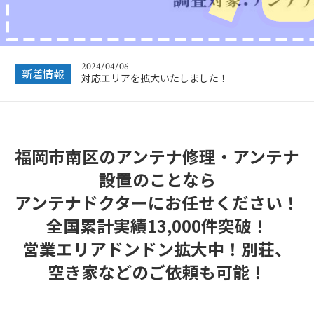
2024/12/28
年末年始休業のお知らせ
2024/04/06
新着情報
対応エリアを拡大いたしました！
2023/12/27
年末年始営業のお知らせ
福岡市南区のアンテナ修理・アンテナ
2022/12/26
年末年始休暇につきまして
設置のことなら
2022/07/04
アンテナドクターにお任せください！
フリーボイス（0120番号）への発信につきまし
て
全国累計実績13,000件突破！
2024/12/28
営業エリアドンドン拡大中！別荘、
年末年始休業のお知らせ
空き家などのご依頼も可能！