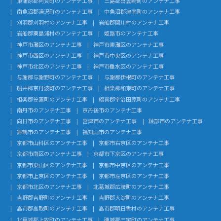
東蒲原郡阿賀町のアンテナ工事
三島郡出雲崎町のアンテナ工事
南魚沼郡湯沢町のアンテナ工事
中魚沼郡津南町のアンテナ工事
刈羽郡刈羽村のアンテナ工事
岩船郡関川村のアンテナ工事
岩船郡粟島浦村のアンテナ工事
姫路市のアンテナ工事
神戸市灘区のアンテナ工事
神戸市東灘区のアンテナ工事
神戸市西区のアンテナ工事
神戸市中央区のアンテナ工事
神戸市北区のアンテナ工事
神戸市垂水区のアンテナ工事
与謝郡与謝野町のアンテナ工事
与謝郡伊根町のアンテナ工事
船井郡京丹波町のアンテナ工事
相楽郡和束町のアンテナ工事
相楽郡笠置町のアンテナ工事
綴喜郡宇治田原町のアンテナ工事
南丹市のアンテナ工事
京丹後市のアンテナ工事
向日市のアンテナ工事
宮津市のアンテナ工事
綾部市のアンテナ工事
舞鶴市のアンテナ工事
福知山市のアンテナ工事
京都市山科区のアンテナ工事
京都市右京区のアンテナ工事
京都市南区のアンテナ工事
京都市下京区のアンテナ工事
京都市東山区のアンテナ工事
京都市中京区のアンテナ工事
京都市上京区のアンテナ工事
京都市左京区のアンテナ工事
京都市北区のアンテナ工事
北葛城郡広陵町のアンテナ工事
吉野郡吉野町のアンテナ工事
吉野郡大淀町のアンテナ工事
高市郡高取町のアンテナ工事
高市郡明日香村のアンテナ工事
北葛城郡上牧町のアンテナ工事
磯城郡三宅町のアンテナ工事