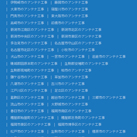
伊勢崎市のアンテナ工事
藤岡市のアンテナ工事
大東市のアンテナ工事
寝屋川市のアンテナ工事
門真市のアンテナ工事
東大阪市のアンテナ工事
高崎市のアンテナ工事
前橋市のアンテナ工事
新潟市江南区のアンテナ工事
新潟市北区のアンテナ工事
新潟市中央区のアンテナ工事
新潟市東区のアンテナ工事
多治見市のアンテナ工事
名古屋市守山区のアンテナ工事
名古屋市北区のアンテナ工事
小牧市のアンテナ工事
犬山市のアンテナ工事
一宮市のアンテナ工事
岩倉市のアンテナ工事
磯城郡田原本町のアンテナ工事
生駒郡安堵町のアンテナ工事
生駒郡斑鳩町のアンテナ工事
柏市のアンテナ工事
鎌ケ谷市のアンテナ工事
草加市のアンテナ工事
八潮市のアンテナ工事
吉川市のアンテナ工事
江戸川区のアンテナ工事
足立区のアンテナ工事
葛飾区のアンテナ工事
越谷市のアンテナ工事
三郷市のアンテナ工事
流山市のアンテナ工事
大野城市のアンテナ工事
春日市のアンテナ工事
福岡市南区のアンテナ工事
糟屋郡粕屋町のアンテナ工事
糟屋郡志免町のアンテナ工事
福岡市東区のアンテナ工事
福岡市博多区のアンテナ工事
松戸市のアンテナ工事
生駒市のアンテナ工事
橿原市のアンテナ工事