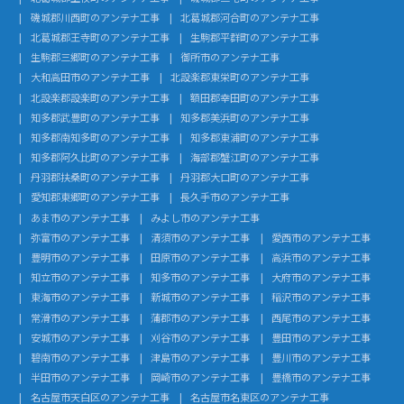
磯城郡川西町のアンテナ工事
北葛城郡河合町のアンテナ工事
北葛城郡王寺町のアンテナ工事
生駒郡平群町のアンテナ工事
生駒郡三郷町のアンテナ工事
御所市のアンテナ工事
大和高田市のアンテナ工事
北設楽郡東栄町のアンテナ工事
北設楽郡設楽町のアンテナ工事
額田郡幸田町のアンテナ工事
知多郡武豊町のアンテナ工事
知多郡美浜町のアンテナ工事
知多郡南知多町のアンテナ工事
知多郡東浦町のアンテナ工事
知多郡阿久比町のアンテナ工事
海部郡蟹江町のアンテナ工事
丹羽郡扶桑町のアンテナ工事
丹羽郡大口町のアンテナ工事
愛知郡東郷町のアンテナ工事
長久手市のアンテナ工事
あま市のアンテナ工事
みよし市のアンテナ工事
弥富市のアンテナ工事
清須市のアンテナ工事
愛西市のアンテナ工事
豊明市のアンテナ工事
田原市のアンテナ工事
高浜市のアンテナ工事
知立市のアンテナ工事
知多市のアンテナ工事
大府市のアンテナ工事
東海市のアンテナ工事
新城市のアンテナ工事
稲沢市のアンテナ工事
常滑市のアンテナ工事
蒲郡市のアンテナ工事
西尾市のアンテナ工事
安城市のアンテナ工事
刈谷市のアンテナ工事
豊田市のアンテナ工事
碧南市のアンテナ工事
津島市のアンテナ工事
豊川市のアンテナ工事
半田市のアンテナ工事
岡崎市のアンテナ工事
豊橋市のアンテナ工事
名古屋市天白区のアンテナ工事
名古屋市名東区のアンテナ工事