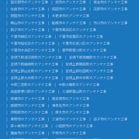
習志野市のアンテナ工事
旭市のアンテナ工事
東金市のアンテナ工事
佐倉市のアンテナ工事
成田市のアンテナ工事
茂原市のアンテナ工事
野田市のアンテナ工事
木更津市のアンテナ工事
館山市のアンテナ工事
船橋市のアンテナ工事
市川市のアンテナ工事
銚子市のアンテナ工事
千葉市美浜区のアンテナ工事
千葉市緑区のアンテナ工事
千葉市若葉区のアンテナ工事
千葉市稲毛区のアンテナ工事
千葉市花見川区のアンテナ工事
千葉市中央区のアンテナ工事
愛甲郡愛川町のアンテナ工事
足柄下郡湯河原町のアンテナ工事
足柄下郡真鶴町のアンテナ工事
足柄下郡箱根町のアンテナ工事
足柄上郡開成町のアンテナ工事
足柄上郡山北町のアンテナ工事
足柄上郡松田町のアンテナ工事
足柄上郡大井町のアンテナ工事
足柄上郡中井町のアンテナ工事
中郡二宮町のアンテナ工事
中郡大磯町のアンテナ工事
高座郡寒川町のアンテナ工事
三浦郡葉山町のアンテナ工事
綾瀬市のアンテナ工事
南足柄市のアンテナ工事
座間市のアンテナ工事
海老名市のアンテナ工事
伊勢原市のアンテナ工事
厚木市のアンテナ工事
秦野市のアンテナ工事
三浦市のアンテナ工事
逗子市のアンテナ工事
茅ヶ崎市のアンテナ工事
小田原市のアンテナ工事
鎌倉市のアンテナ工事
平塚市のアンテナ工事