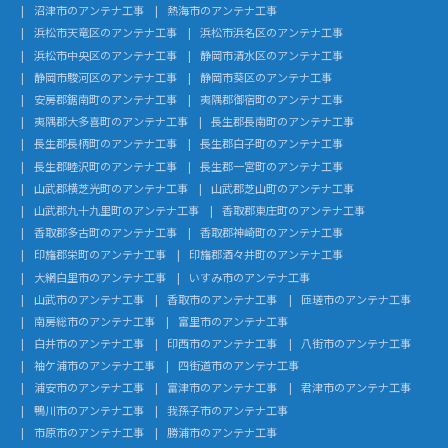
沼津市のアンテナ工事
熱海市のアンテナ工事
浜松市天竜区のアンテナ工事
浜松市浜名区のアンテナ工事
浜松市中央区のアンテナ工事
静岡市清水区のアンテナ工事
静岡市駿河区のアンテナ工事
静岡市葵区のアンテナ工事
安房郡鋸南町のアンテナ工事
夷隅郡御宿町のアンテナ工事
夷隅郡大多喜町のアンテナ工事
長生郡長南町のアンテナ工事
長生郡長柄町のアンテナ工事
長生郡白子町のアンテナ工事
長生郡睦沢町のアンテナ工事
長生郡一宮町のアンテナ工事
山武郡横芝光町のアンテナ工事
山武郡芝山町のアンテナ工事
山武郡九十九里町のアンテナ工事
香取郡東庄町のアンテナ工事
香取郡多古町のアンテナ工事
香取郡神崎町のアンテナ工事
印旛郡栄町のアンテナ工事
印旛郡酒々井町のアンテナ工事
大網白里市のアンテナ工事
いすみ市のアンテナ工事
山武市のアンテナ工事
香取市のアンテナ工事
匝瑳市のアンテナ工事
南房総市のアンテナ工事
富里市のアンテナ工事
白井市のアンテナ工事
印西市のアンテナ工事
八街市のアンテナ工事
袖ケ浦市のアンテナ工事
四街道市のアンテナ工事
浦安市のアンテナ工事
富津市のアンテナ工事
君津市のアンテナ工事
鴨川市のアンテナ工事
我孫子市のアンテナ工事
市原市のアンテナ工事
勝浦市のアンテナ工事