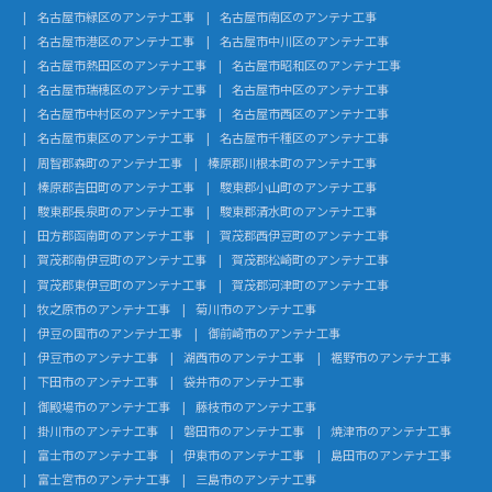
名古屋市緑区のアンテナ工事
名古屋市南区のアンテナ工事
名古屋市港区のアンテナ工事
名古屋市中川区のアンテナ工事
名古屋市熱田区のアンテナ工事
名古屋市昭和区のアンテナ工事
名古屋市瑞穂区のアンテナ工事
名古屋市中区のアンテナ工事
名古屋市中村区のアンテナ工事
名古屋市西区のアンテナ工事
名古屋市東区のアンテナ工事
名古屋市千種区のアンテナ工事
周智郡森町のアンテナ工事
榛原郡川根本町のアンテナ工事
榛原郡吉田町のアンテナ工事
駿東郡小山町のアンテナ工事
駿東郡長泉町のアンテナ工事
駿東郡清水町のアンテナ工事
田方郡函南町のアンテナ工事
賀茂郡西伊豆町のアンテナ工事
賀茂郡南伊豆町のアンテナ工事
賀茂郡松崎町のアンテナ工事
賀茂郡東伊豆町のアンテナ工事
賀茂郡河津町のアンテナ工事
牧之原市のアンテナ工事
菊川市のアンテナ工事
伊豆の国市のアンテナ工事
御前崎市のアンテナ工事
伊豆市のアンテナ工事
湖西市のアンテナ工事
裾野市のアンテナ工事
下田市のアンテナ工事
袋井市のアンテナ工事
御殿場市のアンテナ工事
藤枝市のアンテナ工事
掛川市のアンテナ工事
磐田市のアンテナ工事
焼津市のアンテナ工事
富士市のアンテナ工事
伊東市のアンテナ工事
島田市のアンテナ工事
富士宮市のアンテナ工事
三島市のアンテナ工事