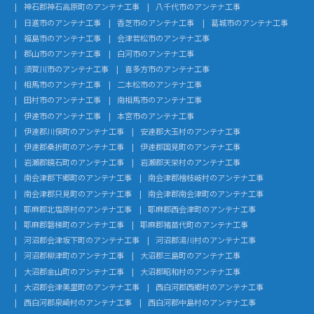
神石郡神石高原町のアンテナ工事
八千代市のアンテナ工事
日進市のアンテナ工事
香芝市のアンテナ工事
葛城市のアンテナ工事
福島市のアンテナ工事
会津若松市のアンテナ工事
郡山市のアンテナ工事
白河市のアンテナ工事
須賀川市のアンテナ工事
喜多方市のアンテナ工事
相馬市のアンテナ工事
二本松市のアンテナ工事
田村市のアンテナ工事
南相馬市のアンテナ工事
伊達市のアンテナ工事
本宮市のアンテナ工事
伊達郡川俣町のアンテナ工事
安達郡大玉村のアンテナ工事
伊達郡桑折町のアンテナ工事
伊達郡国見町のアンテナ工事
岩瀬郡鏡石町のアンテナ工事
岩瀬郡天栄村のアンテナ工事
南会津郡下郷町のアンテナ工事
南会津郡檜枝岐村のアンテナ工事
南会津郡只見町のアンテナ工事
南会津郡南会津町のアンテナ工事
耶麻郡北塩原村のアンテナ工事
耶麻郡西会津町のアンテナ工事
耶麻郡磐梯町のアンテナ工事
耶麻郡猪苗代町のアンテナ工事
河沼郡会津坂下町のアンテナ工事
河沼郡湯川村のアンテナ工事
河沼郡柳津町のアンテナ工事
大沼郡三島町のアンテナ工事
大沼郡金山町のアンテナ工事
大沼郡昭和村のアンテナ工事
大沼郡会津美里町のアンテナ工事
西白河郡西郷村のアンテナ工事
西白河郡泉崎村のアンテナ工事
西白河郡中島村のアンテナ工事