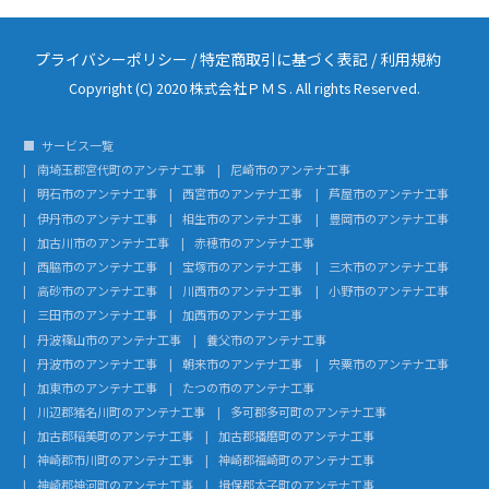
プライバシーポリシー
/
特定商取引に基づく表記
/
利用規約
Copyright (C) 2020 株式会社ＰＭＳ. All rights Reserved.
サービス一覧
南埼玉郡宮代町のアンテナ工事
尼崎市のアンテナ工事
明石市のアンテナ工事
西宮市のアンテナ工事
芦屋市のアンテナ工事
伊丹市のアンテナ工事
相生市のアンテナ工事
豊岡市のアンテナ工事
加古川市のアンテナ工事
赤穂市のアンテナ工事
西脇市のアンテナ工事
宝塚市のアンテナ工事
三木市のアンテナ工事
高砂市のアンテナ工事
川西市のアンテナ工事
小野市のアンテナ工事
三田市のアンテナ工事
加西市のアンテナ工事
丹波篠山市のアンテナ工事
養父市のアンテナ工事
丹波市のアンテナ工事
朝来市のアンテナ工事
宍粟市のアンテナ工事
加東市のアンテナ工事
たつの市のアンテナ工事
川辺郡猪名川町のアンテナ工事
多可郡多可町のアンテナ工事
加古郡稲美町のアンテナ工事
加古郡播磨町のアンテナ工事
神崎郡市川町のアンテナ工事
神崎郡福崎町のアンテナ工事
神崎郡神河町のアンテナ工事
揖保郡太子町のアンテナ工事