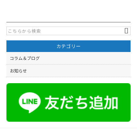
a
w
有
c
itt
e
er
b
o
カテゴリー
o
k
コラム＆ブログ
お知らせ