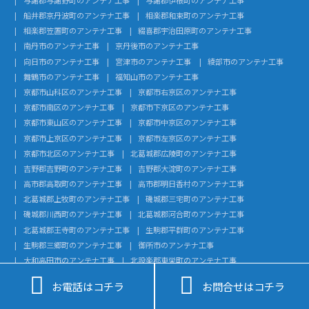
船井郡京丹波町のアンテナ工事
相楽郡和束町のアンテナ工事
相楽郡笠置町のアンテナ工事
綴喜郡宇治田原町のアンテナ工事
南丹市のアンテナ工事
京丹後市のアンテナ工事
向日市のアンテナ工事
宮津市のアンテナ工事
綾部市のアンテナ工事
舞鶴市のアンテナ工事
福知山市のアンテナ工事
京都市山科区のアンテナ工事
京都市右京区のアンテナ工事
京都市南区のアンテナ工事
京都市下京区のアンテナ工事
京都市東山区のアンテナ工事
京都市中京区のアンテナ工事
京都市上京区のアンテナ工事
京都市左京区のアンテナ工事
京都市北区のアンテナ工事
北葛城郡広陵町のアンテナ工事
吉野郡吉野町のアンテナ工事
吉野郡大淀町のアンテナ工事
高市郡高取町のアンテナ工事
高市郡明日香村のアンテナ工事
北葛城郡上牧町のアンテナ工事
磯城郡三宅町のアンテナ工事
磯城郡川西町のアンテナ工事
北葛城郡河合町のアンテナ工事
北葛城郡王寺町のアンテナ工事
生駒郡平群町のアンテナ工事
生駒郡三郷町のアンテナ工事
御所市のアンテナ工事
大和高田市のアンテナ工事
北設楽郡東栄町のアンテナ工事
北設楽郡設楽町のアンテナ工事
額田郡幸田町のアンテナ工事


お電話はコチラ
お問合せはコチラ
知多郡武豊町のアンテナ工事
知多郡美浜町のアンテナ工事
知多郡南知多町のアンテナ工事
知多郡東浦町のアンテナ工事