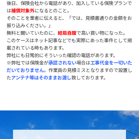
後日、保険会社から電話があり、加入している保険プランで
は
補償対象外
になるとのこと。
そのことを業者に伝えると、「では、見積書通りの金額をお
振り込みください。」
無料と聞いていたのに、
結局自腹
で高い買い物になった。
このケースはネット記事などでも実際にあった事件として掲
載されている時もあります。
弊社にも日常的にそういった確認の電話があります。
※弊社では保険金が
承認されない
場合は
工事代金を一切いた
だいておりません
。作業員の見積ミスとなりますので設置し
た
アンテナ等はそのままお渡し
致しております。