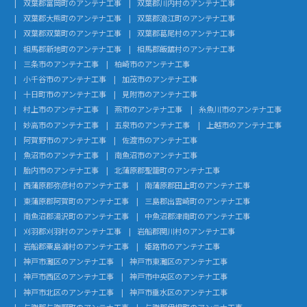
双葉郡富岡町のアンテナ工事
双葉郡川内村のアンテナ工事
双葉郡大熊町のアンテナ工事
双葉郡浪江町のアンテナ工事
双葉郡双葉町のアンテナ工事
双葉郡葛尾村のアンテナ工事
相馬郡新地町のアンテナ工事
相馬郡飯舘村のアンテナ工事
三条市のアンテナ工事
柏崎市のアンテナ工事
小千谷市のアンテナ工事
加茂市のアンテナ工事
十日町市のアンテナ工事
見附市のアンテナ工事
村上市のアンテナ工事
燕市のアンテナ工事
糸魚川市のアンテナ工事
妙高市のアンテナ工事
五泉市のアンテナ工事
上越市のアンテナ工事
阿賀野市のアンテナ工事
佐渡市のアンテナ工事
魚沼市のアンテナ工事
南魚沼市のアンテナ工事
胎内市のアンテナ工事
北蒲原郡聖籠町のアンテナ工事
西蒲原郡弥彦村のアンテナ工事
南蒲原郡田上町のアンテナ工事
東蒲原郡阿賀町のアンテナ工事
三島郡出雲崎町のアンテナ工事
南魚沼郡湯沢町のアンテナ工事
中魚沼郡津南町のアンテナ工事
刈羽郡刈羽村のアンテナ工事
岩船郡関川村のアンテナ工事
岩船郡粟島浦村のアンテナ工事
姫路市のアンテナ工事
神戸市灘区のアンテナ工事
神戸市東灘区のアンテナ工事
神戸市西区のアンテナ工事
神戸市中央区のアンテナ工事
神戸市北区のアンテナ工事
神戸市垂水区のアンテナ工事
与謝郡与謝野町のアンテナ工事
与謝郡伊根町のアンテナ工事