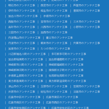
明石市のアンテナ工事
西宮市のアンテナ工事
芦屋市のアンテナ工事
伊丹市のアンテナ工事
相生市のアンテナ工事
豊岡市のアンテナ工事
加古川市のアンテナ工事
赤穂市のアンテナ工事
西脇市のアンテナ工事
宝塚市のアンテナ工事
三木市のアンテナ工事
高砂市のアンテナ工事
川西市のアンテナ工事
小野市のアンテナ工事
三田市のアンテナ工事
加西市のアンテナ工事
丹波篠山市のアンテナ工事
養父市のアンテナ工事
丹波市のアンテナ工事
朝来市のアンテナ工事
宍粟市のアンテナ工事
加東市のアンテナ工事
たつの市のアンテナ工事
川辺郡猪名川町のアンテナ工事
多可郡多可町のアンテナ工事
加古郡稲美町のアンテナ工事
加古郡播磨町のアンテナ工事
神崎郡市川町のアンテナ工事
神崎郡福崎町のアンテナ工事
神崎郡神河町のアンテナ工事
揖保郡太子町のアンテナ工事
赤穂郡上郡町のアンテナ工事
佐用郡佐用町のアンテナ工事
美方郡香美町のアンテナ工事
美方郡新温泉町のアンテナ工事
津山市のアンテナ工事
玉野市のアンテナ工事
笠岡市のアンテナ工事
井原市のアンテナ工事
総社市のアンテナ工事
淡路市のアンテナ工事
広島市中区のアンテナ工事
広島市東区のアンテナ工事
広島市南区のアンテナ工事
広島市西区のアンテナ工事
広島市安佐南区のアンテナ工事
広島市安佐北区のアンテナ工事