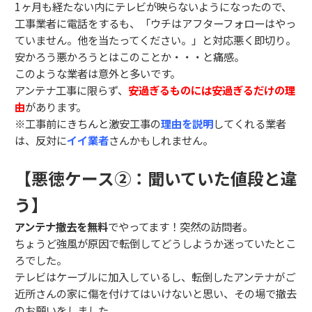
1ヶ月も経たない内にテレビが映らないようになったので、
工事業者に電話をするも、「ウチはアフターフォローはやっ
ていません。他を当たってください。」と対応悪く即切り。
安かろう悪かろうとはこのことか・・・と痛感。
このような業者は意外と多いです。
アンテナ工事に限らず、
安過ぎるものには安過ぎるだけの理
由
があります。
※工事前にきちんと激安工事の
理由を説明
してくれる業者
は、反対に
イイ業者
さんかもしれません。
【悪徳ケース②：聞いていた値段と違
う】
アンテナ撤去を無料
でやってます！突然の訪問者。
ちょうど強風が原因で転倒してどうしようか迷っていたとこ
ろでした。
テレビはケーブルに加入しているし、転倒したアンテナがご
近所さんの家に傷を付けてはいけないと思い、その場で撤去
のお願いをしました。