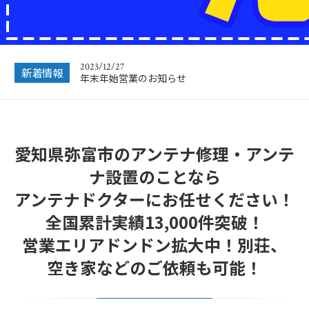
2024/04/06
対応エリアを拡大いたしました！
2023/12/27
新着情報
年末年始営業のお知らせ
2022/12/26
年末年始休暇につきまして
2022/07/04
愛知県弥富市のアンテナ修理・アンテ
フリーボイス（0120番号）への発信につきまし
て
ナ設置のことなら
2024/12/28
アンテナドクターにお任せください！
年末年始休業のお知らせ
全国累計実績13,000件突破！
営業エリアドンドン拡大中！別荘、
空き家などのご依頼も可能！