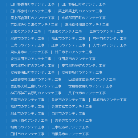
田川郡香春町のアンテナ工事
田川郡糸田町のアンテナ工事
田川郡赤村のアンテナ工事
築上郡築上町のアンテナ工事
築上郡吉富町のアンテナ工事
京都郡苅田町のアンテナ工事
京都郡みやこ町のアンテナ工事
嘉穂郡桂川町のアンテナ工事
呉市のアンテナ工事
竹原市のアンテナ工事
三原市のアンテナ工事
尾道市のアンテナ工事
福山市のアンテナ工事
府中市のアンテナ工事
三次市のアンテナ工事
庄原市のアンテナ工事
大竹市のアンテナ工事
東広島市のアンテナ工事
廿日市市のアンテナ工事
安芸高田市のアンテナ工事
江田島市のアンテナ工事
安芸郡府中町のアンテナ工事
安芸郡熊野町のアンテナ工事
安芸郡海田町のアンテナ工事
安芸郡坂町のアンテナ工事
山県郡安芸太田町のアンテナ工事
山県郡北広島町のアンテナ工事
豊田郡大崎上島町のアンテナ工事
世羅郡世羅町のアンテナ工事
神石郡神石高原町のアンテナ工事
八千代市のアンテナ工事
日進市のアンテナ工事
香芝市のアンテナ工事
葛城市のアンテナ工事
福島市のアンテナ工事
会津若松市のアンテナ工事
郡山市のアンテナ工事
白河市のアンテナ工事
須賀川市のアンテナ工事
喜多方市のアンテナ工事
相馬市のアンテナ工事
二本松市のアンテナ工事
田村市のアンテナ工事
南相馬市のアンテナ工事