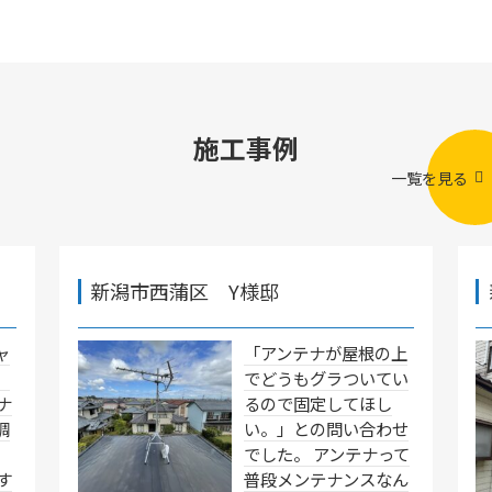
施工事例
一覧を見る
新潟市西蒲区 Y様邸
ャ
「アンテナが屋根の上
」
でどうもグラついてい
ナ
るので固定してほし
調
い。」との問い合わせ
でした。 アンテナって
す
普段メンテナンスなん