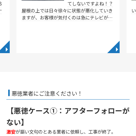
8
てしないですよね！？
ナ
屋根の上では日々徐々に状態が悪化していき
ますが、お客様が気付くのは急にテレビが…
◥
◥
悪徳業者にご注意ください！
【悪徳ケース①：アフターフォローが
ない】
激安
が謳い文句のとある業者に依頼し、工事が終了。