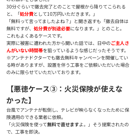
30分ぐらいで撤去完了とのことで屋根から降りてこられる
と、「
処分費
として10万円いただきます。」
「無料って言ってましたよね？」と聞き返すも「撤去自体は
無料ですが、
処分費が別途必要
になります。」とのこと。
これもよくあるケースです。
実際に被害に遭われた方から聞いた話では、日中の
ご主人さ
んがいない時間帯
を狙っているような感じだったそうです。
※アンテナドクターでも撤去無料キャンペーンを開催してい
る時がありますが、設置を伴う工事をご依頼いただいた場合
のみに限らせていただいております。
【悪徳ケース③：火災保険が使えな
かった】
台風でアンテナが転倒し、テレビが映らなくなったために保
険適用のできる業者に依頼。
「火災保険を使って
無料で直せます
よ。」そう提案されたの
で、工事を即決。