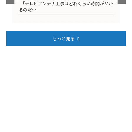
映ら
「テレビアンテナ工事はどれくらい時間がかか
テ
るのだ…
ば
もっと見る