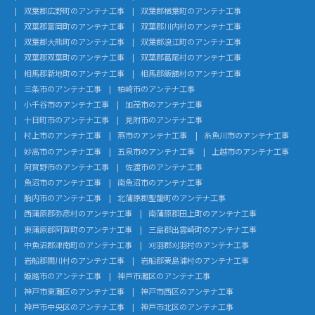
双葉郡広野町のアンテナ工事
双葉郡楢葉町のアンテナ工事
双葉郡富岡町のアンテナ工事
双葉郡川内村のアンテナ工事
双葉郡大熊町のアンテナ工事
双葉郡浪江町のアンテナ工事
双葉郡双葉町のアンテナ工事
双葉郡葛尾村のアンテナ工事
相馬郡新地町のアンテナ工事
相馬郡飯舘村のアンテナ工事
三条市のアンテナ工事
柏崎市のアンテナ工事
小千谷市のアンテナ工事
加茂市のアンテナ工事
十日町市のアンテナ工事
見附市のアンテナ工事
村上市のアンテナ工事
燕市のアンテナ工事
糸魚川市のアンテナ工事
妙高市のアンテナ工事
五泉市のアンテナ工事
上越市のアンテナ工事
阿賀野市のアンテナ工事
佐渡市のアンテナ工事
魚沼市のアンテナ工事
南魚沼市のアンテナ工事
胎内市のアンテナ工事
北蒲原郡聖籠町のアンテナ工事
西蒲原郡弥彦村のアンテナ工事
南蒲原郡田上町のアンテナ工事
東蒲原郡阿賀町のアンテナ工事
三島郡出雲崎町のアンテナ工事
中魚沼郡津南町のアンテナ工事
刈羽郡刈羽村のアンテナ工事
岩船郡関川村のアンテナ工事
岩船郡粟島浦村のアンテナ工事
姫路市のアンテナ工事
神戸市灘区のアンテナ工事
神戸市東灘区のアンテナ工事
神戸市西区のアンテナ工事
神戸市中央区のアンテナ工事
神戸市北区のアンテナ工事