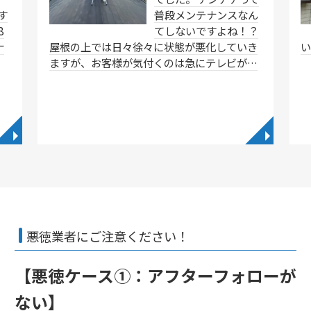
す
普段メンテナンスなん
8
てしないですよね！？
ナ
屋根の上では日々徐々に状態が悪化していき
ますが、お客様が気付くのは急にテレビが…
◥
◥
悪徳業者にご注意ください！
【悪徳ケース①：アフターフォローが
ない】