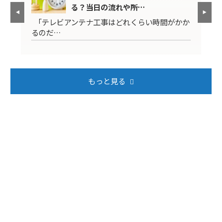
る？当日の流れや所…
映ら
「テレビアンテナ工事はどれくらい時間がかか
テ
るのだ…
ば
もっと見る