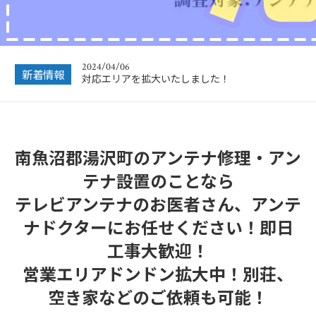
2024/12/28
年末年始休業のお知らせ
2024/04/06
対応エリアを拡大いたしました！
新着情報
2023/12/27
年末年始営業のお知らせ
2022/12/26
南魚沼郡湯沢町のアンテナ修理・アン
年末年始休暇につきまして
テナ設置のことなら
2022/07/04
フリーボイス（0120番号）への発信につきまし
テレビアンテナのお医者さん、アンテ
て
ナドクターにお任せください！即日
2024/12/28
年末年始休業のお知らせ
工事大歓迎！
営業エリアドンドン拡大中！別荘、
空き家などのご依頼も可能！