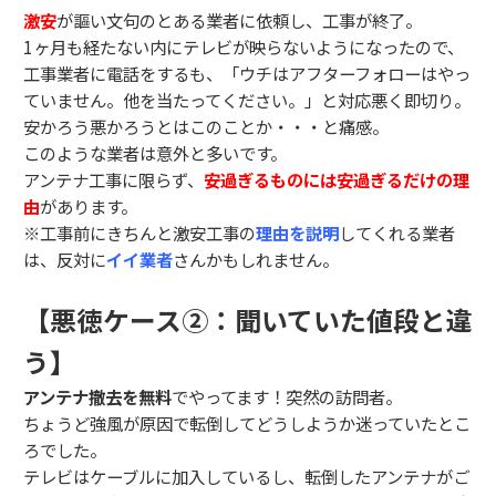
激安
が謳い文句のとある業者に依頼し、工事が終了。
1ヶ月も経たない内にテレビが映らないようになったので、
工事業者に電話をするも、「ウチはアフターフォローはやっ
ていません。他を当たってください。」と対応悪く即切り。
安かろう悪かろうとはこのことか・・・と痛感。
このような業者は意外と多いです。
アンテナ工事に限らず、
安過ぎるものには安過ぎるだけの理
由
があります。
※工事前にきちんと激安工事の
理由を説明
してくれる業者
は、反対に
イイ業者
さんかもしれません。
【悪徳ケース②：聞いていた値段と違
う】
アンテナ撤去を無料
でやってます！突然の訪問者。
ちょうど強風が原因で転倒してどうしようか迷っていたとこ
ろでした。
テレビはケーブルに加入しているし、転倒したアンテナがご