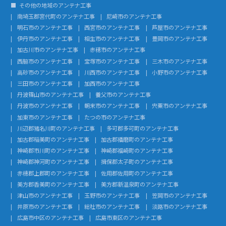
その他の地域のアンテナ工事
南埼玉郡宮代町のアンテナ工事
尼崎市のアンテナ工事
明石市のアンテナ工事
西宮市のアンテナ工事
芦屋市のアンテナ工事
伊丹市のアンテナ工事
相生市のアンテナ工事
豊岡市のアンテナ工事
加古川市のアンテナ工事
赤穂市のアンテナ工事
西脇市のアンテナ工事
宝塚市のアンテナ工事
三木市のアンテナ工事
高砂市のアンテナ工事
川西市のアンテナ工事
小野市のアンテナ工事
三田市のアンテナ工事
加西市のアンテナ工事
丹波篠山市のアンテナ工事
養父市のアンテナ工事
丹波市のアンテナ工事
朝来市のアンテナ工事
宍粟市のアンテナ工事
加東市のアンテナ工事
たつの市のアンテナ工事
川辺郡猪名川町のアンテナ工事
多可郡多可町のアンテナ工事
加古郡稲美町のアンテナ工事
加古郡播磨町のアンテナ工事
神崎郡市川町のアンテナ工事
神崎郡福崎町のアンテナ工事
神崎郡神河町のアンテナ工事
揖保郡太子町のアンテナ工事
赤穂郡上郡町のアンテナ工事
佐用郡佐用町のアンテナ工事
美方郡香美町のアンテナ工事
美方郡新温泉町のアンテナ工事
津山市のアンテナ工事
玉野市のアンテナ工事
笠岡市のアンテナ工事
井原市のアンテナ工事
総社市のアンテナ工事
淡路市のアンテナ工事
広島市中区のアンテナ工事
広島市東区のアンテナ工事