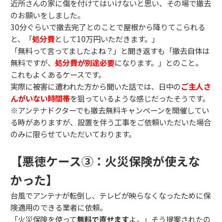
近所さんの家に傷を付けてはいけないと思い、その場で撤去
のお願いをしました。
30分ぐらいで撤去完了とのことで屋根から降りてこられる
と、「
処分費
として10万円いただきます。」
「無料って言ってましたよね？」と聞き返すも「撤去自体は
無料ですが、
処分費が別途必要
になります。」とのこと。
これもよくあるケースです。
実際に被害に遭われた方から聞いた話では、日中の
ご主人さ
んがいない時間帯
を狙っているような感じだったそうです。
※アンテナドクターでも撤去無料キャンペーンを開催してい
る時がありますが、設置を伴う工事をご依頼いただいた場合
のみに限らせていただいております。
【悪徳ケース③：火災保険が使えな
かった】
台風でアンテナが転倒し、テレビが映らなくなったために保
険適用のできる業者に依頼。
「火災保険を使って
無料で直せます
よ。」そう提案されたの