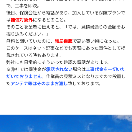
で、工事を即決。
後日、保険会社から電話があり、加入している保険プランで
は
補償対象外
になるとのこと。
そのことを業者に伝えると、「では、見積書通りの金額をお
振り込みください。」
無料と聞いていたのに、
結局自腹
で高い買い物になった。
このケースはネット記事などでも実際にあった事件として掲
載されている時もあります。
弊社にも日常的にそういった確認の電話があります。
※弊社では保険金が
承認されない
場合は
工事代金を一切いた
だいておりません
。作業員の見積ミスとなりますので設置し
た
アンテナ等はそのままお渡し
致しております。