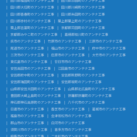
田川郡福智町のアンテナ工事
田川郡添田町のアンテナ工事
田川郡大任町のアンテナ工事
田川郡川崎町のアンテナ工事
田川郡香春町のアンテナ工事
田川郡糸田町のアンテナ工事
田川郡赤村のアンテナ工事
築上郡築上町のアンテナ工事
築上郡吉富町のアンテナ工事
京都郡苅田町のアンテナ工事
京都郡みやこ町のアンテナ工事
嘉穂郡桂川町のアンテナ工事
呉市のアンテナ工事
竹原市のアンテナ工事
三原市のアンテナ工事
尾道市のアンテナ工事
福山市のアンテナ工事
府中市のアンテナ工事
三次市のアンテナ工事
庄原市のアンテナ工事
大竹市のアンテナ工事
東広島市のアンテナ工事
廿日市市のアンテナ工事
安芸高田市のアンテナ工事
江田島市のアンテナ工事
安芸郡府中町のアンテナ工事
安芸郡熊野町のアンテナ工事
安芸郡海田町のアンテナ工事
安芸郡坂町のアンテナ工事
山県郡安芸太田町のアンテナ工事
山県郡北広島町のアンテナ工事
豊田郡大崎上島町のアンテナ工事
世羅郡世羅町のアンテナ工事
神石郡神石高原町のアンテナ工事
八千代市のアンテナ工事
日進市のアンテナ工事
香芝市のアンテナ工事
葛城市のアンテナ工事
福島市のアンテナ工事
会津若松市のアンテナ工事
郡山市のアンテナ工事
白河市のアンテナ工事
須賀川市のアンテナ工事
喜多方市のアンテナ工事
相馬市のアンテナ工事
二本松市のアンテナ工事