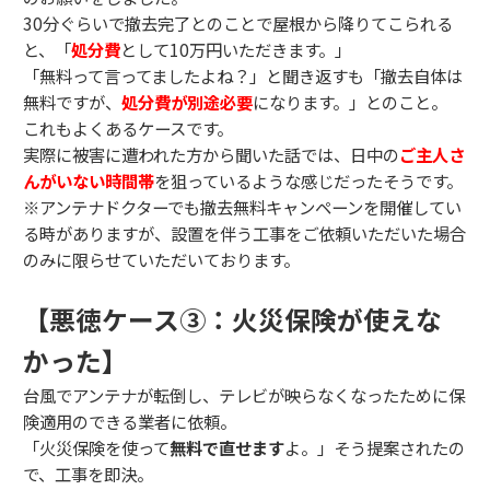
30分ぐらいで撤去完了とのことで屋根から降りてこられる
と、「
処分費
として10万円いただきます。」
「無料って言ってましたよね？」と聞き返すも「撤去自体は
無料ですが、
処分費が別途必要
になります。」とのこと。
これもよくあるケースです。
実際に被害に遭われた方から聞いた話では、日中の
ご主人さ
んがいない時間帯
を狙っているような感じだったそうです。
※アンテナドクターでも撤去無料キャンペーンを開催してい
る時がありますが、設置を伴う工事をご依頼いただいた場合
のみに限らせていただいております。
【悪徳ケース③：火災保険が使えな
かった】
台風でアンテナが転倒し、テレビが映らなくなったために保
険適用のできる業者に依頼。
「火災保険を使って
無料で直せます
よ。」そう提案されたの
で、工事を即決。