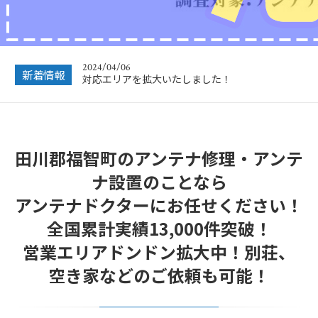
2024/12/28
年末年始休業のお知らせ
2024/04/06
対応エリアを拡大いたしました！
新着情報
2023/12/27
年末年始営業のお知らせ
2022/12/26
年末年始休暇につきまして
田川郡福智町のアンテナ修理・アンテ
2022/07/04
ナ設置のことなら
フリーボイス（0120番号）への発信につきまし
て
アンテナドクターにお任せください！
全国累計実績13,000件突破！
2024/12/28
年末年始休業のお知らせ
営業エリアドンドン拡大中！別荘、
空き家などのご依頼も可能！