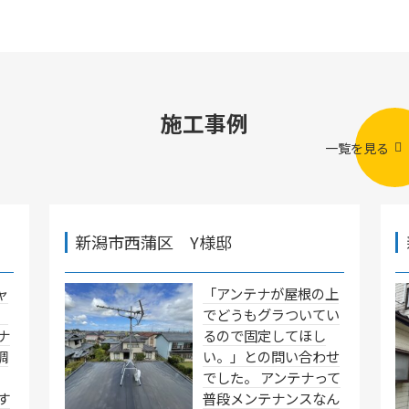
施工事例
一覧を見る
新潟市西蒲区 Y様邸
ャ
「アンテナが屋根の上
」
でどうもグラついてい
ナ
るので固定してほし
調
い。」との問い合わせ
でした。 アンテナって
す
普段メンテナンスなん