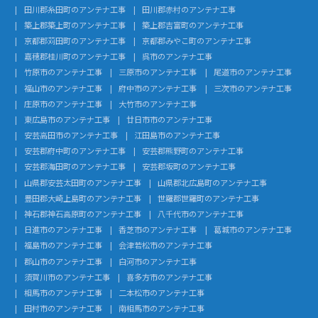
田川郡糸田町のアンテナ工事
田川郡赤村のアンテナ工事
築上郡築上町のアンテナ工事
築上郡吉富町のアンテナ工事
京都郡苅田町のアンテナ工事
京都郡みやこ町のアンテナ工事
嘉穂郡桂川町のアンテナ工事
呉市のアンテナ工事
竹原市のアンテナ工事
三原市のアンテナ工事
尾道市のアンテナ工事
福山市のアンテナ工事
府中市のアンテナ工事
三次市のアンテナ工事
庄原市のアンテナ工事
大竹市のアンテナ工事
東広島市のアンテナ工事
廿日市市のアンテナ工事
安芸高田市のアンテナ工事
江田島市のアンテナ工事
安芸郡府中町のアンテナ工事
安芸郡熊野町のアンテナ工事
安芸郡海田町のアンテナ工事
安芸郡坂町のアンテナ工事
山県郡安芸太田町のアンテナ工事
山県郡北広島町のアンテナ工事
豊田郡大崎上島町のアンテナ工事
世羅郡世羅町のアンテナ工事
神石郡神石高原町のアンテナ工事
八千代市のアンテナ工事
日進市のアンテナ工事
香芝市のアンテナ工事
葛城市のアンテナ工事
福島市のアンテナ工事
会津若松市のアンテナ工事
郡山市のアンテナ工事
白河市のアンテナ工事
須賀川市のアンテナ工事
喜多方市のアンテナ工事
相馬市のアンテナ工事
二本松市のアンテナ工事
田村市のアンテナ工事
南相馬市のアンテナ工事