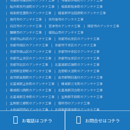
船井郡京丹波町のアンテナ工事
相楽郡和束町のアンテナ工事
相楽郡笠置町のアンテナ工事
綴喜郡宇治田原町のアンテナ工事
南丹市のアンテナ工事
京丹後市のアンテナ工事
向日市のアンテナ工事
宮津市のアンテナ工事
綾部市のアンテナ工事
舞鶴市のアンテナ工事
福知山市のアンテナ工事
京都市山科区のアンテナ工事
京都市右京区のアンテナ工事
京都市南区のアンテナ工事
京都市下京区のアンテナ工事
京都市東山区のアンテナ工事
京都市中京区のアンテナ工事
京都市上京区のアンテナ工事
京都市左京区のアンテナ工事
京都市北区のアンテナ工事
北葛城郡広陵町のアンテナ工事
吉野郡吉野町のアンテナ工事
吉野郡大淀町のアンテナ工事
高市郡高取町のアンテナ工事
高市郡明日香村のアンテナ工事
北葛城郡上牧町のアンテナ工事
磯城郡三宅町のアンテナ工事
磯城郡川西町のアンテナ工事
北葛城郡河合町のアンテナ工事
北葛城郡王寺町のアンテナ工事
生駒郡平群町のアンテナ工事
生駒郡三郷町のアンテナ工事
御所市のアンテナ工事
大和高田市のアンテナ工事
北設楽郡東栄町のアンテナ工事
北設楽郡設楽町のアンテナ工事
額田郡幸田町のアンテナ工事


お電話はコチラ
お問合せはコチラ
知多郡武豊町のアンテナ工事
知多郡美浜町のアンテナ工事
知多郡南知多町のアンテナ工事
知多郡東浦町のアンテナ工事