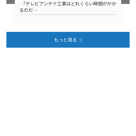
映ら
「テレビアンテナ工事はどれくらい時間がかか
テ
るのだ…
ば
もっと見る