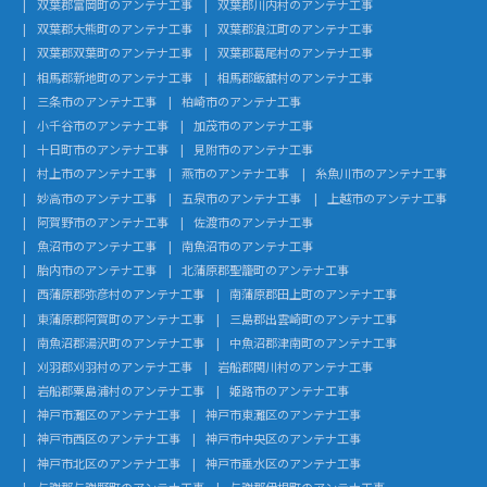
双葉郡富岡町のアンテナ工事
双葉郡川内村のアンテナ工事
双葉郡大熊町のアンテナ工事
双葉郡浪江町のアンテナ工事
双葉郡双葉町のアンテナ工事
双葉郡葛尾村のアンテナ工事
相馬郡新地町のアンテナ工事
相馬郡飯舘村のアンテナ工事
三条市のアンテナ工事
柏崎市のアンテナ工事
小千谷市のアンテナ工事
加茂市のアンテナ工事
十日町市のアンテナ工事
見附市のアンテナ工事
村上市のアンテナ工事
燕市のアンテナ工事
糸魚川市のアンテナ工事
妙高市のアンテナ工事
五泉市のアンテナ工事
上越市のアンテナ工事
阿賀野市のアンテナ工事
佐渡市のアンテナ工事
魚沼市のアンテナ工事
南魚沼市のアンテナ工事
胎内市のアンテナ工事
北蒲原郡聖籠町のアンテナ工事
西蒲原郡弥彦村のアンテナ工事
南蒲原郡田上町のアンテナ工事
東蒲原郡阿賀町のアンテナ工事
三島郡出雲崎町のアンテナ工事
南魚沼郡湯沢町のアンテナ工事
中魚沼郡津南町のアンテナ工事
刈羽郡刈羽村のアンテナ工事
岩船郡関川村のアンテナ工事
岩船郡粟島浦村のアンテナ工事
姫路市のアンテナ工事
神戸市灘区のアンテナ工事
神戸市東灘区のアンテナ工事
神戸市西区のアンテナ工事
神戸市中央区のアンテナ工事
神戸市北区のアンテナ工事
神戸市垂水区のアンテナ工事
与謝郡与謝野町のアンテナ工事
与謝郡伊根町のアンテナ工事