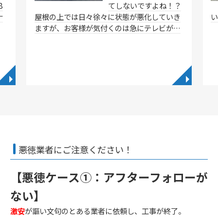
8
てしないですよね！？
ナ
屋根の上では日々徐々に状態が悪化していき
ますが、お客様が気付くのは急にテレビが…
◥
◥
悪徳業者にご注意ください！
【悪徳ケース①：アフターフォローが
ない】
激安
が謳い文句のとある業者に依頼し、工事が終了。