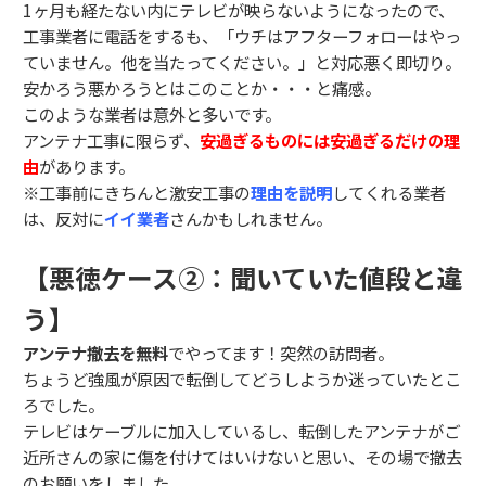
1ヶ月も経たない内にテレビが映らないようになったので、
工事業者に電話をするも、「ウチはアフターフォローはやっ
ていません。他を当たってください。」と対応悪く即切り。
安かろう悪かろうとはこのことか・・・と痛感。
このような業者は意外と多いです。
アンテナ工事に限らず、
安過ぎるものには安過ぎるだけの理
由
があります。
※工事前にきちんと激安工事の
理由を説明
してくれる業者
は、反対に
イイ業者
さんかもしれません。
【悪徳ケース②：聞いていた値段と違
う】
アンテナ撤去を無料
でやってます！突然の訪問者。
ちょうど強風が原因で転倒してどうしようか迷っていたとこ
ろでした。
テレビはケーブルに加入しているし、転倒したアンテナがご
近所さんの家に傷を付けてはいけないと思い、その場で撤去
のお願いをしました。