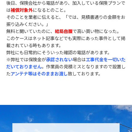
後日、保険会社から電話があり、加入している保険プランで
は
補償対象外
になるとのこと。
そのことを業者に伝えると、「では、見積書通りの金額をお
振り込みください。」
無料と聞いていたのに、
結局自腹
で高い買い物になった。
このケースはネット記事などでも実際にあった事件として掲
載されている時もあります。
弊社にも日常的にそういった確認の電話があります。
※弊社では保険金が
承認されない
場合は
工事代金を一切いた
だいておりません
。作業員の見積ミスとなりますので設置し
た
アンテナ等はそのままお渡し
致しております。