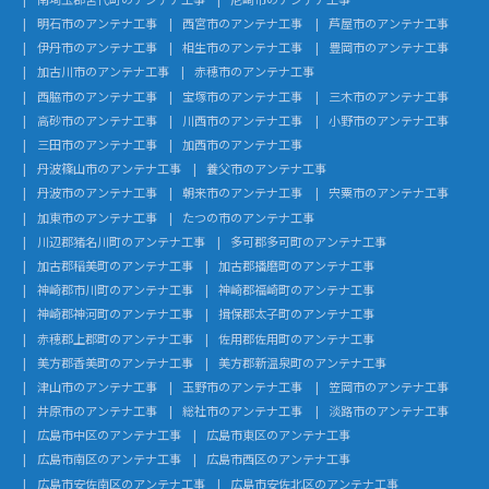
明石市のアンテナ工事
西宮市のアンテナ工事
芦屋市のアンテナ工事
伊丹市のアンテナ工事
相生市のアンテナ工事
豊岡市のアンテナ工事
加古川市のアンテナ工事
赤穂市のアンテナ工事
西脇市のアンテナ工事
宝塚市のアンテナ工事
三木市のアンテナ工事
高砂市のアンテナ工事
川西市のアンテナ工事
小野市のアンテナ工事
三田市のアンテナ工事
加西市のアンテナ工事
丹波篠山市のアンテナ工事
養父市のアンテナ工事
丹波市のアンテナ工事
朝来市のアンテナ工事
宍粟市のアンテナ工事
加東市のアンテナ工事
たつの市のアンテナ工事
川辺郡猪名川町のアンテナ工事
多可郡多可町のアンテナ工事
加古郡稲美町のアンテナ工事
加古郡播磨町のアンテナ工事
神崎郡市川町のアンテナ工事
神崎郡福崎町のアンテナ工事
神崎郡神河町のアンテナ工事
揖保郡太子町のアンテナ工事
赤穂郡上郡町のアンテナ工事
佐用郡佐用町のアンテナ工事
美方郡香美町のアンテナ工事
美方郡新温泉町のアンテナ工事
津山市のアンテナ工事
玉野市のアンテナ工事
笠岡市のアンテナ工事
井原市のアンテナ工事
総社市のアンテナ工事
淡路市のアンテナ工事
広島市中区のアンテナ工事
広島市東区のアンテナ工事
広島市南区のアンテナ工事
広島市西区のアンテナ工事
広島市安佐南区のアンテナ工事
広島市安佐北区のアンテナ工事