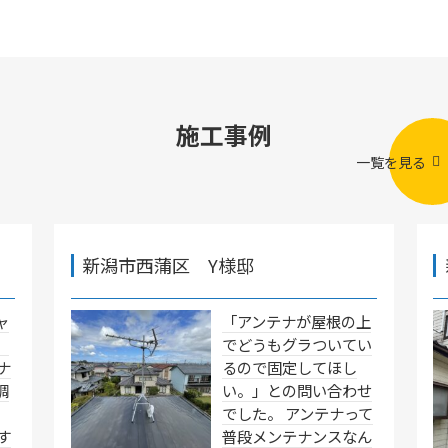
施工事例
一覧を見る
新潟市西蒲区 Y様邸
ャ
「アンテナが屋根の上
」
でどうもグラついてい
ナ
るので固定してほし
調
い。」との問い合わせ
でした。 アンテナって
す
普段メンテナンスなん