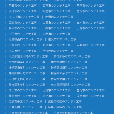
明石市のアンテナ工事
西宮市のアンテナ工事
芦屋市のアンテナ工事
伊丹市のアンテナ工事
相生市のアンテナ工事
豊岡市のアンテナ工事
加古川市のアンテナ工事
赤穂市のアンテナ工事
西脇市のアンテナ工事
宝塚市のアンテナ工事
三木市のアンテナ工事
高砂市のアンテナ工事
川西市のアンテナ工事
小野市のアンテナ工事
三田市のアンテナ工事
加西市のアンテナ工事
丹波篠山市のアンテナ工事
養父市のアンテナ工事
丹波市のアンテナ工事
朝来市のアンテナ工事
宍粟市のアンテナ工事
加東市のアンテナ工事
たつの市のアンテナ工事
川辺郡猪名川町のアンテナ工事
多可郡多可町のアンテナ工事
加古郡稲美町のアンテナ工事
加古郡播磨町のアンテナ工事
神崎郡市川町のアンテナ工事
神崎郡福崎町のアンテナ工事
神崎郡神河町のアンテナ工事
揖保郡太子町のアンテナ工事
赤穂郡上郡町のアンテナ工事
佐用郡佐用町のアンテナ工事
美方郡香美町のアンテナ工事
美方郡新温泉町のアンテナ工事
津山市のアンテナ工事
玉野市のアンテナ工事
笠岡市のアンテナ工事
井原市のアンテナ工事
総社市のアンテナ工事
淡路市のアンテナ工事
広島市中区のアンテナ工事
広島市東区のアンテナ工事
広島市南区のアンテナ工事
広島市西区のアンテナ工事
広島市安佐南区のアンテナ工事
広島市安佐北区のアンテナ工事