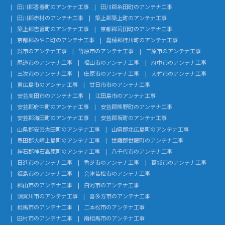
田川郡香春町のアンテナ工事
田川郡糸田町のアンテナ工事
田川郡赤村のアンテナ工事
築上郡築上町のアンテナ工事
築上郡吉富町のアンテナ工事
京都郡苅田町のアンテナ工事
京都郡みやこ町のアンテナ工事
嘉穂郡桂川町のアンテナ工事
呉市のアンテナ工事
竹原市のアンテナ工事
三原市のアンテナ工事
尾道市のアンテナ工事
福山市のアンテナ工事
府中市のアンテナ工事
三次市のアンテナ工事
庄原市のアンテナ工事
大竹市のアンテナ工事
東広島市のアンテナ工事
廿日市市のアンテナ工事
安芸高田市のアンテナ工事
江田島市のアンテナ工事
安芸郡府中町のアンテナ工事
安芸郡熊野町のアンテナ工事
安芸郡海田町のアンテナ工事
安芸郡坂町のアンテナ工事
山県郡安芸太田町のアンテナ工事
山県郡北広島町のアンテナ工事
豊田郡大崎上島町のアンテナ工事
世羅郡世羅町のアンテナ工事
神石郡神石高原町のアンテナ工事
八千代市のアンテナ工事
日進市のアンテナ工事
香芝市のアンテナ工事
葛城市のアンテナ工事
福島市のアンテナ工事
会津若松市のアンテナ工事
郡山市のアンテナ工事
白河市のアンテナ工事
須賀川市のアンテナ工事
喜多方市のアンテナ工事
相馬市のアンテナ工事
二本松市のアンテナ工事
田村市のアンテナ工事
南相馬市のアンテナ工事