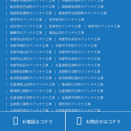
船井郡京丹波町のアンテナ工事
相楽郡和束町のアンテナ工事
相楽郡笠置町のアンテナ工事
綴喜郡宇治田原町のアンテナ工事
南丹市のアンテナ工事
京丹後市のアンテナ工事
向日市のアンテナ工事
宮津市のアンテナ工事
綾部市のアンテナ工事
舞鶴市のアンテナ工事
福知山市のアンテナ工事
京都市山科区のアンテナ工事
京都市右京区のアンテナ工事
京都市南区のアンテナ工事
京都市下京区のアンテナ工事
京都市東山区のアンテナ工事
京都市中京区のアンテナ工事
京都市上京区のアンテナ工事
京都市左京区のアンテナ工事
京都市北区のアンテナ工事
北葛城郡広陵町のアンテナ工事
吉野郡吉野町のアンテナ工事
吉野郡大淀町のアンテナ工事
高市郡高取町のアンテナ工事
高市郡明日香村のアンテナ工事
北葛城郡上牧町のアンテナ工事
磯城郡三宅町のアンテナ工事
磯城郡川西町のアンテナ工事
北葛城郡河合町のアンテナ工事
北葛城郡王寺町のアンテナ工事
生駒郡平群町のアンテナ工事
生駒郡三郷町のアンテナ工事
御所市のアンテナ工事
大和高田市のアンテナ工事
北設楽郡東栄町のアンテナ工事
北設楽郡設楽町のアンテナ工事
額田郡幸田町のアンテナ工事


お電話はコチラ
お問合せはコチラ
知多郡武豊町のアンテナ工事
知多郡美浜町のアンテナ工事
知多郡南知多町のアンテナ工事
知多郡東浦町のアンテナ工事