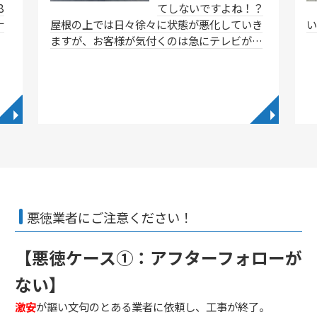
8
てしないですよね！？
ナ
屋根の上では日々徐々に状態が悪化していき
ますが、お客様が気付くのは急にテレビが…
◥
◥
悪徳業者にご注意ください！
【悪徳ケース①：アフターフォローが
ない】
激安
が謳い文句のとある業者に依頼し、工事が終了。