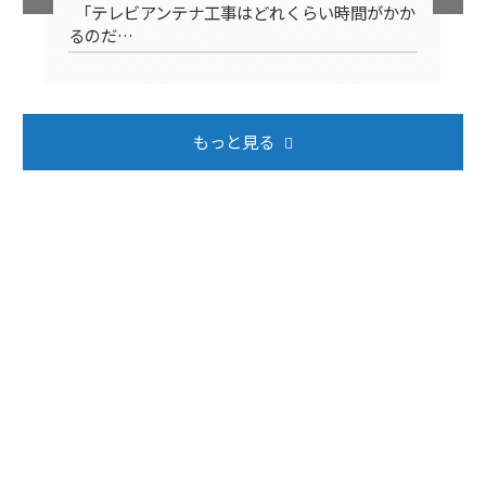
映ら
「テレビアンテナ工事はどれくらい時間がかか
テ
るのだ…
ば
もっと見る