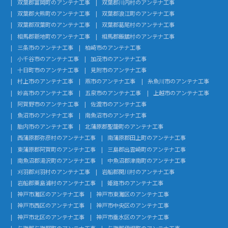
双葉郡富岡町のアンテナ工事
双葉郡川内村のアンテナ工事
双葉郡大熊町のアンテナ工事
双葉郡浪江町のアンテナ工事
双葉郡双葉町のアンテナ工事
双葉郡葛尾村のアンテナ工事
相馬郡新地町のアンテナ工事
相馬郡飯舘村のアンテナ工事
三条市のアンテナ工事
柏崎市のアンテナ工事
小千谷市のアンテナ工事
加茂市のアンテナ工事
十日町市のアンテナ工事
見附市のアンテナ工事
村上市のアンテナ工事
燕市のアンテナ工事
糸魚川市のアンテナ工事
妙高市のアンテナ工事
五泉市のアンテナ工事
上越市のアンテナ工事
阿賀野市のアンテナ工事
佐渡市のアンテナ工事
魚沼市のアンテナ工事
南魚沼市のアンテナ工事
胎内市のアンテナ工事
北蒲原郡聖籠町のアンテナ工事
西蒲原郡弥彦村のアンテナ工事
南蒲原郡田上町のアンテナ工事
東蒲原郡阿賀町のアンテナ工事
三島郡出雲崎町のアンテナ工事
南魚沼郡湯沢町のアンテナ工事
中魚沼郡津南町のアンテナ工事
刈羽郡刈羽村のアンテナ工事
岩船郡関川村のアンテナ工事
岩船郡粟島浦村のアンテナ工事
姫路市のアンテナ工事
神戸市灘区のアンテナ工事
神戸市東灘区のアンテナ工事
神戸市西区のアンテナ工事
神戸市中央区のアンテナ工事
神戸市北区のアンテナ工事
神戸市垂水区のアンテナ工事
与謝郡与謝野町のアンテナ工事
与謝郡伊根町のアンテナ工事