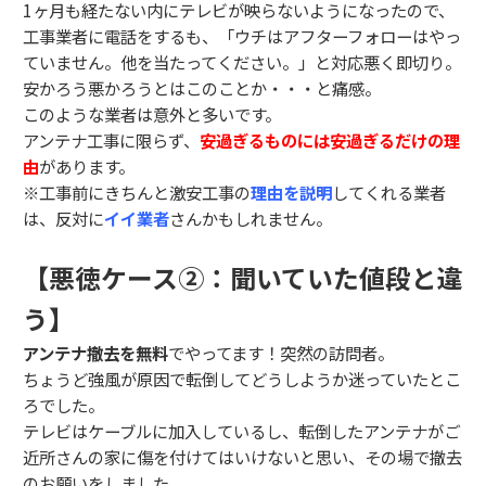
1ヶ月も経たない内にテレビが映らないようになったので、
工事業者に電話をするも、「ウチはアフターフォローはやっ
ていません。他を当たってください。」と対応悪く即切り。
安かろう悪かろうとはこのことか・・・と痛感。
このような業者は意外と多いです。
アンテナ工事に限らず、
安過ぎるものには安過ぎるだけの理
由
があります。
※工事前にきちんと激安工事の
理由を説明
してくれる業者
は、反対に
イイ業者
さんかもしれません。
【悪徳ケース②：聞いていた値段と違
う】
アンテナ撤去を無料
でやってます！突然の訪問者。
ちょうど強風が原因で転倒してどうしようか迷っていたとこ
ろでした。
テレビはケーブルに加入しているし、転倒したアンテナがご
近所さんの家に傷を付けてはいけないと思い、その場で撤去
のお願いをしました。