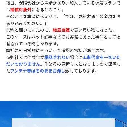
後日、保険会社から電話があり、加入している保険プランで
は
補償対象外
になるとのこと。
そのことを業者に伝えると、「では、見積書通りの金額をお
振り込みください。」
無料と聞いていたのに、
結局自腹
で高い買い物になった。
このケースはネット記事などでも実際にあった事件として掲
載されている時もあります。
弊社にも日常的にそういった確認の電話があります。
※弊社では保険金が
承認されない
場合は
工事代金を一切いた
だいておりません
。作業員の見積ミスとなりますので設置し
た
アンテナ等はそのままお渡し
致しております。