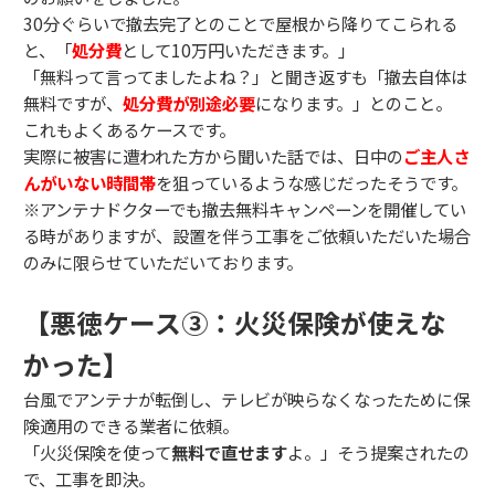
30分ぐらいで撤去完了とのことで屋根から降りてこられる
と、「
処分費
として10万円いただきます。」
「無料って言ってましたよね？」と聞き返すも「撤去自体は
無料ですが、
処分費が別途必要
になります。」とのこと。
これもよくあるケースです。
実際に被害に遭われた方から聞いた話では、日中の
ご主人さ
んがいない時間帯
を狙っているような感じだったそうです。
※アンテナドクターでも撤去無料キャンペーンを開催してい
る時がありますが、設置を伴う工事をご依頼いただいた場合
のみに限らせていただいております。
【悪徳ケース③：火災保険が使えな
かった】
台風でアンテナが転倒し、テレビが映らなくなったために保
険適用のできる業者に依頼。
「火災保険を使って
無料で直せます
よ。」そう提案されたの
で、工事を即決。