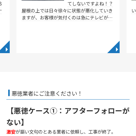
8
てしないですよね！？
ナ
屋根の上では日々徐々に状態が悪化していき
ますが、お客様が気付くのは急にテレビが…
◥
◥
悪徳業者にご注意ください！
【悪徳ケース①：アフターフォローが
ない】
激安
が謳い文句のとある業者に依頼し、工事が終了。