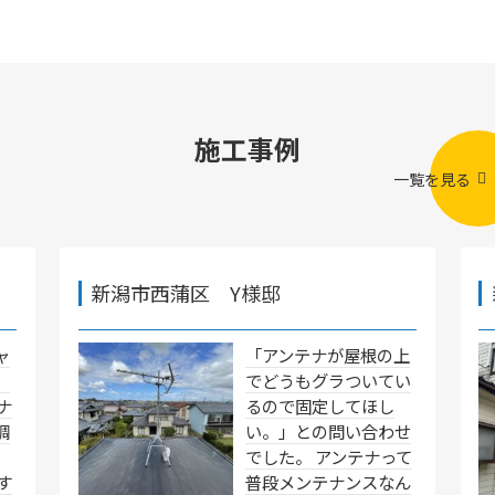
施工事例
一覧を見る
新潟市西蒲区 Y様邸
ャ
「アンテナが屋根の上
」
でどうもグラついてい
ナ
るので固定してほし
調
い。」との問い合わせ
でした。 アンテナって
す
普段メンテナンスなん