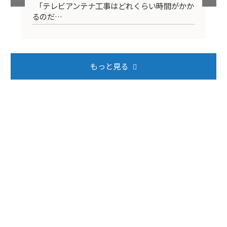
映ら
「テレビアンテナ工事はどれくらい時間がかか
テ
るのだ…
ば
もっと見る