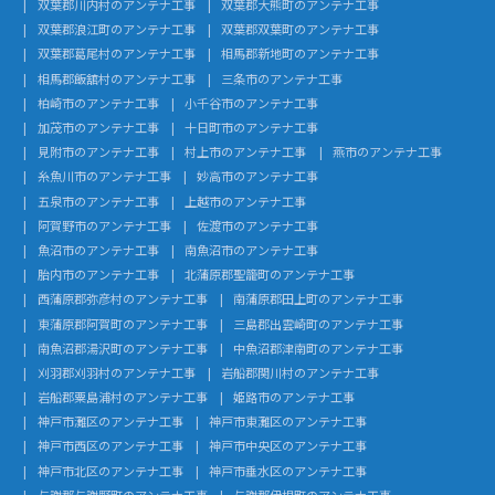
双葉郡川内村のアンテナ工事
双葉郡大熊町のアンテナ工事
双葉郡浪江町のアンテナ工事
双葉郡双葉町のアンテナ工事
双葉郡葛尾村のアンテナ工事
相馬郡新地町のアンテナ工事
相馬郡飯舘村のアンテナ工事
三条市のアンテナ工事
柏崎市のアンテナ工事
小千谷市のアンテナ工事
加茂市のアンテナ工事
十日町市のアンテナ工事
見附市のアンテナ工事
村上市のアンテナ工事
燕市のアンテナ工事
糸魚川市のアンテナ工事
妙高市のアンテナ工事
五泉市のアンテナ工事
上越市のアンテナ工事
阿賀野市のアンテナ工事
佐渡市のアンテナ工事
魚沼市のアンテナ工事
南魚沼市のアンテナ工事
胎内市のアンテナ工事
北蒲原郡聖籠町のアンテナ工事
西蒲原郡弥彦村のアンテナ工事
南蒲原郡田上町のアンテナ工事
東蒲原郡阿賀町のアンテナ工事
三島郡出雲崎町のアンテナ工事
南魚沼郡湯沢町のアンテナ工事
中魚沼郡津南町のアンテナ工事
刈羽郡刈羽村のアンテナ工事
岩船郡関川村のアンテナ工事
岩船郡粟島浦村のアンテナ工事
姫路市のアンテナ工事
神戸市灘区のアンテナ工事
神戸市東灘区のアンテナ工事
神戸市西区のアンテナ工事
神戸市中央区のアンテナ工事
神戸市北区のアンテナ工事
神戸市垂水区のアンテナ工事
与謝郡与謝野町のアンテナ工事
与謝郡伊根町のアンテナ工事