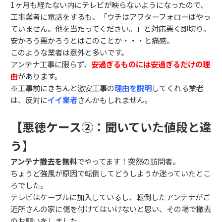
1ヶ月も経たない内にテレビが映らないようになったので、
工事業者に電話をするも、「ウチはアフターフォローはやっ
ていません。他を当たってください。」と対応悪く即切り。
安かろう悪かろうとはこのことか・・・と痛感。
このような業者は意外と多いです。
アンテナ工事に限らず、
安過ぎるものには安過ぎるだけの理
由
があります。
※工事前にきちんと激安工事の
理由を説明
してくれる業者
は、反対に
イイ業者
さんかもしれません。
【悪徳ケース②：聞いていた値段と違
う】
アンテナ撤去を無料
でやってます！突然の訪問者。
ちょうど強風が原因で転倒してどうしようか迷っていたとこ
ろでした。
テレビはケーブルに加入しているし、転倒したアンテナがご
近所さんの家に傷を付けてはいけないと思い、その場で撤去
のお願いをしました。