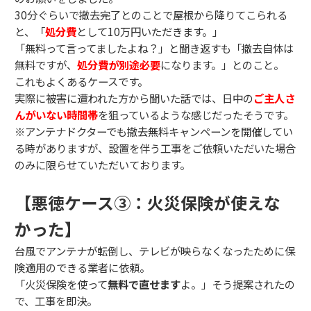
30分ぐらいで撤去完了とのことで屋根から降りてこられる
と、「
処分費
として10万円いただきます。」
「無料って言ってましたよね？」と聞き返すも「撤去自体は
無料ですが、
処分費が別途必要
になります。」とのこと。
これもよくあるケースです。
実際に被害に遭われた方から聞いた話では、日中の
ご主人さ
んがいない時間帯
を狙っているような感じだったそうです。
※アンテナドクターでも撤去無料キャンペーンを開催してい
る時がありますが、設置を伴う工事をご依頼いただいた場合
のみに限らせていただいております。
【悪徳ケース③：火災保険が使えな
かった】
台風でアンテナが転倒し、テレビが映らなくなったために保
険適用のできる業者に依頼。
「火災保険を使って
無料で直せます
よ。」そう提案されたの
で、工事を即決。