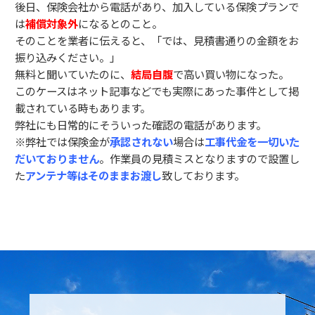
後日、保険会社から電話があり、加入している保険プランで
は
補償対象外
になるとのこと。
そのことを業者に伝えると、「では、見積書通りの金額をお
振り込みください。」
無料と聞いていたのに、
結局自腹
で高い買い物になった。
このケースはネット記事などでも実際にあった事件として掲
載されている時もあります。
弊社にも日常的にそういった確認の電話があります。
※弊社では保険金が
承認されない
場合は
工事代金を一切いた
だいておりません
。作業員の見積ミスとなりますので設置し
た
アンテナ等はそのままお渡し
致しております。