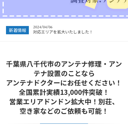
2024/12/28
年末年始休業のお知らせ
2024/04/06
新着情報
対応エリアを拡大いたしました！
2023/12/27
年末年始営業のお知らせ
2022/12/26
千葉県八千代市のアンテナ修理・アン
年末年始休暇につきまして
テナ設置のことなら
2022/07/04
フリーボイス（0120番号）への発信につきまし
アンテナドクターにお任せください！
て
全国累計実績13,000件突破！
2024/12/28
営業エリアドンドン拡大中！別荘、
年末年始休業のお知らせ
空き家などのご依頼も可能！