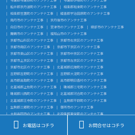
船井郡京丹波町のアンテナ工事
相楽郡和束町のアンテナ工事
相楽郡笠置町のアンテナ工事
綴喜郡宇治田原町のアンテナ工事
南丹市のアンテナ工事
京丹後市のアンテナ工事
向日市のアンテナ工事
宮津市のアンテナ工事
綾部市のアンテナ工事
舞鶴市のアンテナ工事
福知山市のアンテナ工事
京都市山科区のアンテナ工事
京都市右京区のアンテナ工事
京都市南区のアンテナ工事
京都市下京区のアンテナ工事
京都市東山区のアンテナ工事
京都市中京区のアンテナ工事
京都市上京区のアンテナ工事
京都市左京区のアンテナ工事
京都市北区のアンテナ工事
北葛城郡広陵町のアンテナ工事
吉野郡吉野町のアンテナ工事
吉野郡大淀町のアンテナ工事
高市郡高取町のアンテナ工事
高市郡明日香村のアンテナ工事
北葛城郡上牧町のアンテナ工事
磯城郡三宅町のアンテナ工事
磯城郡川西町のアンテナ工事
北葛城郡河合町のアンテナ工事
北葛城郡王寺町のアンテナ工事
生駒郡平群町のアンテナ工事
生駒郡三郷町のアンテナ工事
御所市のアンテナ工事
大和高田市のアンテナ工事
北設楽郡東栄町のアンテナ工事
北設楽郡設楽町のアンテナ工事
額田郡幸田町のアンテナ工事


お電話はコチラ
お問合せはコチラ
知多郡武豊町のアンテナ工事
知多郡美浜町のアンテナ工事
知多郡南知多町のアンテナ工事
知多郡東浦町のアンテナ工事