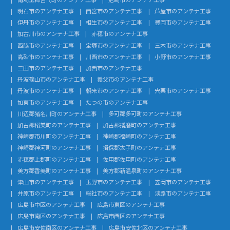
明石市のアンテナ工事
西宮市のアンテナ工事
芦屋市のアンテナ工事
伊丹市のアンテナ工事
相生市のアンテナ工事
豊岡市のアンテナ工事
加古川市のアンテナ工事
赤穂市のアンテナ工事
西脇市のアンテナ工事
宝塚市のアンテナ工事
三木市のアンテナ工事
高砂市のアンテナ工事
川西市のアンテナ工事
小野市のアンテナ工事
三田市のアンテナ工事
加西市のアンテナ工事
丹波篠山市のアンテナ工事
養父市のアンテナ工事
丹波市のアンテナ工事
朝来市のアンテナ工事
宍粟市のアンテナ工事
加東市のアンテナ工事
たつの市のアンテナ工事
川辺郡猪名川町のアンテナ工事
多可郡多可町のアンテナ工事
加古郡稲美町のアンテナ工事
加古郡播磨町のアンテナ工事
神崎郡市川町のアンテナ工事
神崎郡福崎町のアンテナ工事
神崎郡神河町のアンテナ工事
揖保郡太子町のアンテナ工事
赤穂郡上郡町のアンテナ工事
佐用郡佐用町のアンテナ工事
美方郡香美町のアンテナ工事
美方郡新温泉町のアンテナ工事
津山市のアンテナ工事
玉野市のアンテナ工事
笠岡市のアンテナ工事
井原市のアンテナ工事
総社市のアンテナ工事
淡路市のアンテナ工事
広島市中区のアンテナ工事
広島市東区のアンテナ工事
広島市南区のアンテナ工事
広島市西区のアンテナ工事
広島市安佐南区のアンテナ工事
広島市安佐北区のアンテナ工事