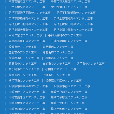
千葉市稲毛区のアンテナ工事
千葉市花見川区のアンテナ工事
千葉市中央区のアンテナ工事
愛甲郡愛川町のアンテナ工事
足柄下郡湯河原町のアンテナ工事
足柄下郡真鶴町のアンテナ工事
足柄下郡箱根町のアンテナ工事
足柄上郡開成町のアンテナ工事
足柄上郡山北町のアンテナ工事
足柄上郡松田町のアンテナ工事
足柄上郡大井町のアンテナ工事
足柄上郡中井町のアンテナ工事
中郡二宮町のアンテナ工事
中郡大磯町のアンテナ工事
高座郡寒川町のアンテナ工事
三浦郡葉山町のアンテナ工事
綾瀬市のアンテナ工事
南足柄市のアンテナ工事
座間市のアンテナ工事
海老名市のアンテナ工事
伊勢原市のアンテナ工事
厚木市のアンテナ工事
秦野市のアンテナ工事
三浦市のアンテナ工事
逗子市のアンテナ工事
茅ヶ崎市のアンテナ工事
小田原市のアンテナ工事
鎌倉市のアンテナ工事
平塚市のアンテナ工事
横須賀市のアンテナ工事
相模原市南区のアンテナ工事
相模原市中央区のアンテナ工事
相模原市緑区のアンテナ工事
川崎市麻生区のアンテナ工事
川崎市宮前区のアンテナ工事
川崎市高津区のアンテナ工事
川崎市多摩区のアンテナ工事
川崎市中原区のアンテナ工事
川崎市幸区のアンテナ工事
川崎市川崎区のアンテナ工事
横浜市都筑区のアンテナ工事