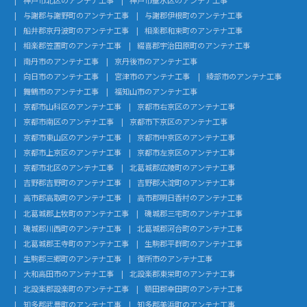
与謝郡与謝野町のアンテナ工事
与謝郡伊根町のアンテナ工事
船井郡京丹波町のアンテナ工事
相楽郡和束町のアンテナ工事
相楽郡笠置町のアンテナ工事
綴喜郡宇治田原町のアンテナ工事
南丹市のアンテナ工事
京丹後市のアンテナ工事
向日市のアンテナ工事
宮津市のアンテナ工事
綾部市のアンテナ工事
舞鶴市のアンテナ工事
福知山市のアンテナ工事
京都市山科区のアンテナ工事
京都市右京区のアンテナ工事
京都市南区のアンテナ工事
京都市下京区のアンテナ工事
京都市東山区のアンテナ工事
京都市中京区のアンテナ工事
京都市上京区のアンテナ工事
京都市左京区のアンテナ工事
京都市北区のアンテナ工事
北葛城郡広陵町のアンテナ工事
吉野郡吉野町のアンテナ工事
吉野郡大淀町のアンテナ工事
高市郡高取町のアンテナ工事
高市郡明日香村のアンテナ工事
北葛城郡上牧町のアンテナ工事
磯城郡三宅町のアンテナ工事
磯城郡川西町のアンテナ工事
北葛城郡河合町のアンテナ工事
北葛城郡王寺町のアンテナ工事
生駒郡平群町のアンテナ工事
生駒郡三郷町のアンテナ工事
御所市のアンテナ工事
大和高田市のアンテナ工事
北設楽郡東栄町のアンテナ工事
北設楽郡設楽町のアンテナ工事
額田郡幸田町のアンテナ工事
知多郡武豊町のアンテナ工事
知多郡美浜町のアンテナ工事