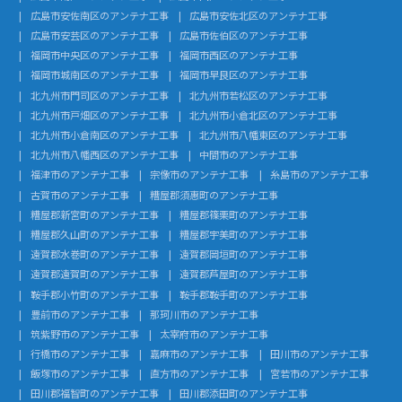
広島市安佐南区のアンテナ工事
広島市安佐北区のアンテナ工事
広島市安芸区のアンテナ工事
広島市佐伯区のアンテナ工事
福岡市中央区のアンテナ工事
福岡市西区のアンテナ工事
福岡市城南区のアンテナ工事
福岡市早良区のアンテナ工事
北九州市門司区のアンテナ工事
北九州市若松区のアンテナ工事
北九州市戸畑区のアンテナ工事
北九州市小倉北区のアンテナ工事
北九州市小倉南区のアンテナ工事
北九州市八幡東区のアンテナ工事
北九州市八幡西区のアンテナ工事
中間市のアンテナ工事
福津市のアンテナ工事
宗像市のアンテナ工事
糸島市のアンテナ工事
古賀市のアンテナ工事
糟屋郡須惠町のアンテナ工事
糟屋郡新宮町のアンテナ工事
糟屋郡篠栗町のアンテナ工事
糟屋郡久山町のアンテナ工事
糟屋郡宇美町のアンテナ工事
遠賀郡水巻町のアンテナ工事
遠賀郡岡垣町のアンテナ工事
遠賀郡遠賀町のアンテナ工事
遠賀郡芦屋町のアンテナ工事
鞍手郡小竹町のアンテナ工事
鞍手郡鞍手町のアンテナ工事
豊前市のアンテナ工事
那珂川市のアンテナ工事
筑紫野市のアンテナ工事
太宰府市のアンテナ工事
行橋市のアンテナ工事
嘉麻市のアンテナ工事
田川市のアンテナ工事
飯塚市のアンテナ工事
直方市のアンテナ工事
宮若市のアンテナ工事
田川郡福智町のアンテナ工事
田川郡添田町のアンテナ工事