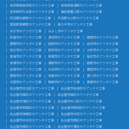
知多郡南知多町のアンテナ工事
知多郡東浦町のアンテナ工事
知多郡阿久比町のアンテナ工事
海部郡蟹江町のアンテナ工事
丹羽郡扶桑町のアンテナ工事
丹羽郡大口町のアンテナ工事
愛知郡東郷町のアンテナ工事
長久手市のアンテナ工事
あま市のアンテナ工事
みよし市のアンテナ工事
弥富市のアンテナ工事
清須市のアンテナ工事
愛西市のアンテナ工事
豊明市のアンテナ工事
田原市のアンテナ工事
高浜市のアンテナ工事
知立市のアンテナ工事
知多市のアンテナ工事
大府市のアンテナ工事
東海市のアンテナ工事
新城市のアンテナ工事
稲沢市のアンテナ工事
常滑市のアンテナ工事
蒲郡市のアンテナ工事
西尾市のアンテナ工事
安城市のアンテナ工事
刈谷市のアンテナ工事
豊田市のアンテナ工事
碧南市のアンテナ工事
津島市のアンテナ工事
豊川市のアンテナ工事
半田市のアンテナ工事
岡崎市のアンテナ工事
豊橋市のアンテナ工事
名古屋市天白区のアンテナ工事
名古屋市名東区のアンテナ工事
名古屋市緑区のアンテナ工事
名古屋市南区のアンテナ工事
名古屋市港区のアンテナ工事
名古屋市中川区のアンテナ工事
名古屋市熱田区のアンテナ工事
名古屋市昭和区のアンテナ工事
名古屋市瑞穂区のアンテナ工事
名古屋市中区のアンテナ工事
名古屋市中村区のアンテナ工事
名古屋市西区のアンテナ工事
名古屋市東区のアンテナ工事
名古屋市千種区のアンテナ工事