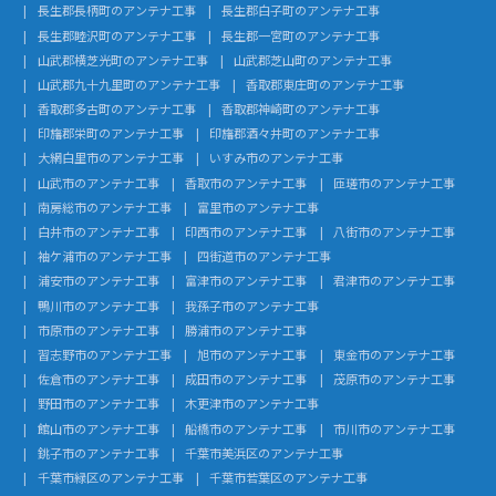
長生郡長柄町のアンテナ工事
長生郡白子町のアンテナ工事
長生郡睦沢町のアンテナ工事
長生郡一宮町のアンテナ工事
山武郡横芝光町のアンテナ工事
山武郡芝山町のアンテナ工事
山武郡九十九里町のアンテナ工事
香取郡東庄町のアンテナ工事
香取郡多古町のアンテナ工事
香取郡神崎町のアンテナ工事
印旛郡栄町のアンテナ工事
印旛郡酒々井町のアンテナ工事
大網白里市のアンテナ工事
いすみ市のアンテナ工事
山武市のアンテナ工事
香取市のアンテナ工事
匝瑳市のアンテナ工事
南房総市のアンテナ工事
富里市のアンテナ工事
白井市のアンテナ工事
印西市のアンテナ工事
八街市のアンテナ工事
袖ケ浦市のアンテナ工事
四街道市のアンテナ工事
浦安市のアンテナ工事
富津市のアンテナ工事
君津市のアンテナ工事
鴨川市のアンテナ工事
我孫子市のアンテナ工事
市原市のアンテナ工事
勝浦市のアンテナ工事
習志野市のアンテナ工事
旭市のアンテナ工事
東金市のアンテナ工事
佐倉市のアンテナ工事
成田市のアンテナ工事
茂原市のアンテナ工事
野田市のアンテナ工事
木更津市のアンテナ工事
館山市のアンテナ工事
船橋市のアンテナ工事
市川市のアンテナ工事
銚子市のアンテナ工事
千葉市美浜区のアンテナ工事
千葉市緑区のアンテナ工事
千葉市若葉区のアンテナ工事