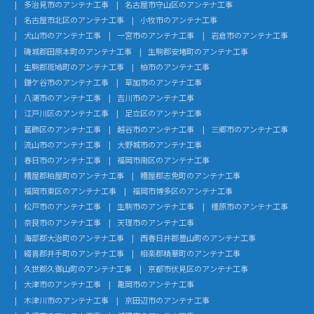
多治見市のアンテナ工事
名古屋市守山区のアンテナ工事
名古屋市北区のアンテナ工事
小牧市のアンテナ工事
犬山市のアンテナ工事
一宮市のアンテナ工事
岩倉市のアンテナ工事
磯城郡田原本町のアンテナ工事
生駒郡安堵町のアンテナ工事
生駒郡斑鳩町のアンテナ工事
柏市のアンテナ工事
鎌ケ谷市のアンテナ工事
草加市のアンテナ工事
八潮市のアンテナ工事
吉川市のアンテナ工事
江戸川区のアンテナ工事
足立区のアンテナ工事
葛飾区のアンテナ工事
越谷市のアンテナ工事
三郷市のアンテナ工事
流山市のアンテナ工事
大野城市のアンテナ工事
春日市のアンテナ工事
福岡市南区のアンテナ工事
糟屋郡粕屋町のアンテナ工事
糟屋郡志免町のアンテナ工事
福岡市東区のアンテナ工事
福岡市博多区のアンテナ工事
松戸市のアンテナ工事
生駒市のアンテナ工事
橿原市のアンテナ工事
奈良市のアンテナ工事
天理市のアンテナ工事
海部郡大治町のアンテナ工事
西春日井郡豊山町のアンテナ工事
綴喜郡井手町のアンテナ工事
相楽郡精華町のアンテナ工事
久世郡久御山町のアンテナ工事
京都市伏見区のアンテナ工事
大津市のアンテナ工事
亀岡市のアンテナ工事
木津川市のアンテナ工事
京田辺市のアンテナ工事