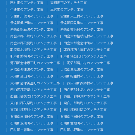
田村市のアンテナ工事
南相馬市のアンテナ工事
伊達市のアンテナ工事
本宮市のアンテナ工事
伊達郡川俣町のアンテナ工事
安達郡大玉村のアンテナ工事
伊達郡桑折町のアンテナ工事
伊達郡国見町のアンテナ工事
岩瀬郡鏡石町のアンテナ工事
岩瀬郡天栄村のアンテナ工事
南会津郡下郷町のアンテナ工事
南会津郡檜枝岐村のアンテナ工事
南会津郡只見町のアンテナ工事
南会津郡南会津町のアンテナ工事
耶麻郡北塩原村のアンテナ工事
耶麻郡西会津町のアンテナ工事
耶麻郡磐梯町のアンテナ工事
耶麻郡猪苗代町のアンテナ工事
河沼郡会津坂下町のアンテナ工事
河沼郡湯川村のアンテナ工事
河沼郡柳津町のアンテナ工事
大沼郡三島町のアンテナ工事
大沼郡金山町のアンテナ工事
大沼郡昭和村のアンテナ工事
大沼郡会津美里町のアンテナ工事
西白河郡西郷村のアンテナ工事
西白河郡泉崎村のアンテナ工事
西白河郡中島村のアンテナ工事
西白河郡矢吹町のアンテナ工事
東白川郡棚倉町のアンテナ工事
東白川郡矢祭町のアンテナ工事
東白川郡塙町のアンテナ工事
東白川郡鮫川村のアンテナ工事
石川郡石川町のアンテナ工事
石川郡玉川村のアンテナ工事
石川郡平田村のアンテナ工事
石川郡浅川町のアンテナ工事
石川郡古殿町のアンテナ工事
田村郡三春町のアンテナ工事
田村郡小野町のアンテナ工事