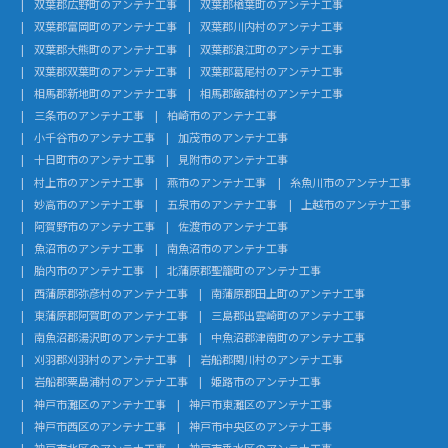
双葉郡広野町のアンテナ工事
双葉郡楢葉町のアンテナ工事
双葉郡富岡町のアンテナ工事
双葉郡川内村のアンテナ工事
双葉郡大熊町のアンテナ工事
双葉郡浪江町のアンテナ工事
双葉郡双葉町のアンテナ工事
双葉郡葛尾村のアンテナ工事
相馬郡新地町のアンテナ工事
相馬郡飯舘村のアンテナ工事
三条市のアンテナ工事
柏崎市のアンテナ工事
小千谷市のアンテナ工事
加茂市のアンテナ工事
十日町市のアンテナ工事
見附市のアンテナ工事
村上市のアンテナ工事
燕市のアンテナ工事
糸魚川市のアンテナ工事
妙高市のアンテナ工事
五泉市のアンテナ工事
上越市のアンテナ工事
阿賀野市のアンテナ工事
佐渡市のアンテナ工事
魚沼市のアンテナ工事
南魚沼市のアンテナ工事
胎内市のアンテナ工事
北蒲原郡聖籠町のアンテナ工事
西蒲原郡弥彦村のアンテナ工事
南蒲原郡田上町のアンテナ工事
東蒲原郡阿賀町のアンテナ工事
三島郡出雲崎町のアンテナ工事
南魚沼郡湯沢町のアンテナ工事
中魚沼郡津南町のアンテナ工事
刈羽郡刈羽村のアンテナ工事
岩船郡関川村のアンテナ工事
岩船郡粟島浦村のアンテナ工事
姫路市のアンテナ工事
神戸市灘区のアンテナ工事
神戸市東灘区のアンテナ工事
神戸市西区のアンテナ工事
神戸市中央区のアンテナ工事
神戸市北区のアンテナ工事
神戸市垂水区のアンテナ工事