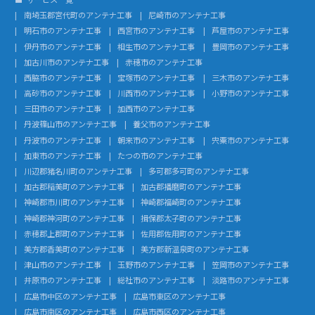
南埼玉郡宮代町のアンテナ工事
尼崎市のアンテナ工事
明石市のアンテナ工事
西宮市のアンテナ工事
芦屋市のアンテナ工事
伊丹市のアンテナ工事
相生市のアンテナ工事
豊岡市のアンテナ工事
加古川市のアンテナ工事
赤穂市のアンテナ工事
西脇市のアンテナ工事
宝塚市のアンテナ工事
三木市のアンテナ工事
高砂市のアンテナ工事
川西市のアンテナ工事
小野市のアンテナ工事
三田市のアンテナ工事
加西市のアンテナ工事
丹波篠山市のアンテナ工事
養父市のアンテナ工事
丹波市のアンテナ工事
朝来市のアンテナ工事
宍粟市のアンテナ工事
加東市のアンテナ工事
たつの市のアンテナ工事
川辺郡猪名川町のアンテナ工事
多可郡多可町のアンテナ工事
加古郡稲美町のアンテナ工事
加古郡播磨町のアンテナ工事
神崎郡市川町のアンテナ工事
神崎郡福崎町のアンテナ工事
神崎郡神河町のアンテナ工事
揖保郡太子町のアンテナ工事
赤穂郡上郡町のアンテナ工事
佐用郡佐用町のアンテナ工事
美方郡香美町のアンテナ工事
美方郡新温泉町のアンテナ工事
津山市のアンテナ工事
玉野市のアンテナ工事
笠岡市のアンテナ工事
井原市のアンテナ工事
総社市のアンテナ工事
淡路市のアンテナ工事
広島市中区のアンテナ工事
広島市東区のアンテナ工事
広島市南区のアンテナ工事
広島市西区のアンテナ工事