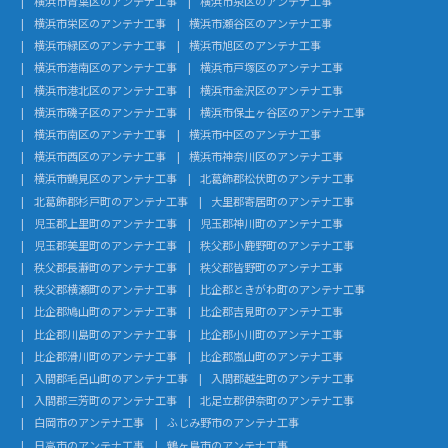
横浜市青葉区のアンテナ工事
横浜市泉区のアンテナ工事
横浜市栄区のアンテナ工事
横浜市瀬谷区のアンテナ工事
横浜市緑区のアンテナ工事
横浜市旭区のアンテナ工事
横浜市港南区のアンテナ工事
横浜市戸塚区のアンテナ工事
横浜市港北区のアンテナ工事
横浜市金沢区のアンテナ工事
横浜市磯子区のアンテナ工事
横浜市保土ヶ谷区のアンテナ工事
横浜市南区のアンテナ工事
横浜市中区のアンテナ工事
横浜市西区のアンテナ工事
横浜市神奈川区のアンテナ工事
横浜市鶴見区のアンテナ工事
北葛飾郡松伏町のアンテナ工事
北葛飾郡杉戸町のアンテナ工事
大里郡寄居町のアンテナ工事
児玉郡上里町のアンテナ工事
児玉郡神川町のアンテナ工事
児玉郡美里町のアンテナ工事
秩父郡小鹿野町のアンテナ工事
秩父郡長瀞町のアンテナ工事
秩父郡皆野町のアンテナ工事
秩父郡横瀬町のアンテナ工事
比企郡ときがわ町のアンテナ工事
比企郡鳩山町のアンテナ工事
比企郡吉見町のアンテナ工事
比企郡川島町のアンテナ工事
比企郡小川町のアンテナ工事
比企郡滑川町のアンテナ工事
比企郡嵐山町のアンテナ工事
入間郡毛呂山町のアンテナ工事
入間郡越生町のアンテナ工事
入間郡三芳町のアンテナ工事
北足立郡伊奈町のアンテナ工事
白岡市のアンテナ工事
ふじみ野市のアンテナ工事
日高市のアンテナ工事
鶴ヶ島市のアンテナ工事