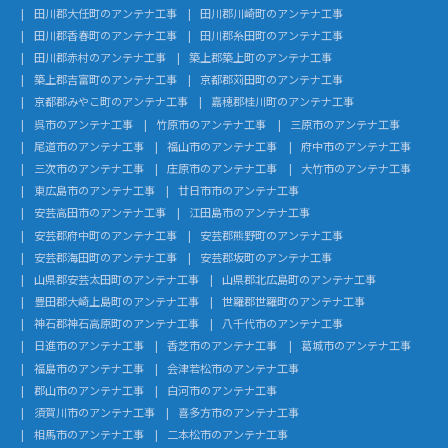
田川郡大任町のアンテナ工事
田川郡川崎町のアンテナ工事
田川郡香春町のアンテナ工事
田川郡糸田町のアンテナ工事
田川郡赤村のアンテナ工事
築上郡築上町のアンテナ工事
築上郡吉富町のアンテナ工事
京都郡苅田町のアンテナ工事
京都郡みやこ町のアンテナ工事
嘉穂郡桂川町のアンテナ工事
呉市のアンテナ工事
竹原市のアンテナ工事
三原市のアンテナ工事
尾道市のアンテナ工事
福山市のアンテナ工事
府中市のアンテナ工事
三次市のアンテナ工事
庄原市のアンテナ工事
大竹市のアンテナ工事
東広島市のアンテナ工事
廿日市市のアンテナ工事
安芸高田市のアンテナ工事
江田島市のアンテナ工事
安芸郡府中町のアンテナ工事
安芸郡熊野町のアンテナ工事
安芸郡海田町のアンテナ工事
安芸郡坂町のアンテナ工事
山県郡安芸太田町のアンテナ工事
山県郡北広島町のアンテナ工事
豊田郡大崎上島町のアンテナ工事
世羅郡世羅町のアンテナ工事
神石郡神石高原町のアンテナ工事
八千代市のアンテナ工事
日進市のアンテナ工事
香芝市のアンテナ工事
葛城市のアンテナ工事
福島市のアンテナ工事
会津若松市のアンテナ工事
郡山市のアンテナ工事
白河市のアンテナ工事
須賀川市のアンテナ工事
喜多方市のアンテナ工事
相馬市のアンテナ工事
二本松市のアンテナ工事