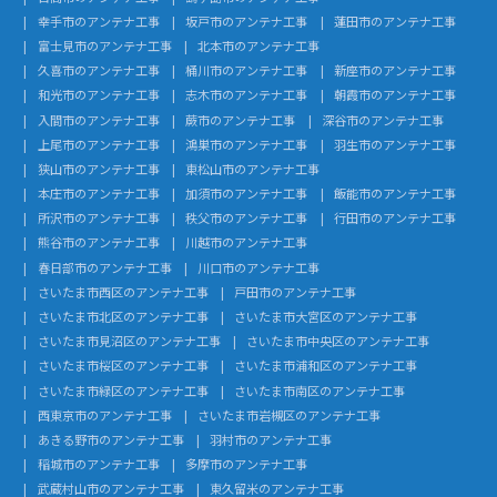
幸手市のアンテナ工事
坂戸市のアンテナ工事
蓮田市のアンテナ工事
富士見市のアンテナ工事
北本市のアンテナ工事
久喜市のアンテナ工事
桶川市のアンテナ工事
新座市のアンテナ工事
和光市のアンテナ工事
志木市のアンテナ工事
朝霞市のアンテナ工事
入間市のアンテナ工事
蕨市のアンテナ工事
深谷市のアンテナ工事
上尾市のアンテナ工事
鴻巣市のアンテナ工事
羽生市のアンテナ工事
狭山市のアンテナ工事
東松山市のアンテナ工事
本庄市のアンテナ工事
加須市のアンテナ工事
飯能市のアンテナ工事
所沢市のアンテナ工事
秩父市のアンテナ工事
行田市のアンテナ工事
熊谷市のアンテナ工事
川越市のアンテナ工事
春日部市のアンテナ工事
川口市のアンテナ工事
さいたま市西区のアンテナ工事
戸田市のアンテナ工事
さいたま市北区のアンテナ工事
さいたま市大宮区のアンテナ工事
さいたま市見沼区のアンテナ工事
さいたま市中央区のアンテナ工事
さいたま市桜区のアンテナ工事
さいたま市浦和区のアンテナ工事
さいたま市緑区のアンテナ工事
さいたま市南区のアンテナ工事
西東京市のアンテナ工事
さいたま市岩槻区のアンテナ工事
あきる野市のアンテナ工事
羽村市のアンテナ工事
稲城市のアンテナ工事
多摩市のアンテナ工事
武蔵村山市のアンテナ工事
東久留米のアンテナ工事