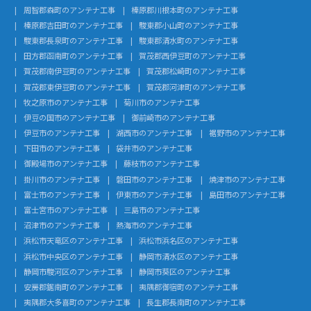
周智郡森町のアンテナ工事
榛原郡川根本町のアンテナ工事
榛原郡吉田町のアンテナ工事
駿東郡小山町のアンテナ工事
駿東郡長泉町のアンテナ工事
駿東郡清水町のアンテナ工事
田方郡函南町のアンテナ工事
賀茂郡西伊豆町のアンテナ工事
賀茂郡南伊豆町のアンテナ工事
賀茂郡松崎町のアンテナ工事
賀茂郡東伊豆町のアンテナ工事
賀茂郡河津町のアンテナ工事
牧之原市のアンテナ工事
菊川市のアンテナ工事
伊豆の国市のアンテナ工事
御前崎市のアンテナ工事
伊豆市のアンテナ工事
湖西市のアンテナ工事
裾野市のアンテナ工事
下田市のアンテナ工事
袋井市のアンテナ工事
御殿場市のアンテナ工事
藤枝市のアンテナ工事
掛川市のアンテナ工事
磐田市のアンテナ工事
焼津市のアンテナ工事
富士市のアンテナ工事
伊東市のアンテナ工事
島田市のアンテナ工事
富士宮市のアンテナ工事
三島市のアンテナ工事
沼津市のアンテナ工事
熱海市のアンテナ工事
浜松市天竜区のアンテナ工事
浜松市浜名区のアンテナ工事
浜松市中央区のアンテナ工事
静岡市清水区のアンテナ工事
静岡市駿河区のアンテナ工事
静岡市葵区のアンテナ工事
安房郡鋸南町のアンテナ工事
夷隅郡御宿町のアンテナ工事
夷隅郡大多喜町のアンテナ工事
長生郡長南町のアンテナ工事