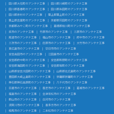
田川郡大任町のアンテナ工事
田川郡川崎町のアンテナ工事
田川郡香春町のアンテナ工事
田川郡糸田町のアンテナ工事
田川郡赤村のアンテナ工事
築上郡築上町のアンテナ工事
築上郡吉富町のアンテナ工事
京都郡苅田町のアンテナ工事
京都郡みやこ町のアンテナ工事
嘉穂郡桂川町のアンテナ工事
呉市のアンテナ工事
竹原市のアンテナ工事
三原市のアンテナ工事
尾道市のアンテナ工事
福山市のアンテナ工事
府中市のアンテナ工事
三次市のアンテナ工事
庄原市のアンテナ工事
大竹市のアンテナ工事
東広島市のアンテナ工事
廿日市市のアンテナ工事
安芸高田市のアンテナ工事
江田島市のアンテナ工事
安芸郡府中町のアンテナ工事
安芸郡熊野町のアンテナ工事
安芸郡海田町のアンテナ工事
安芸郡坂町のアンテナ工事
山県郡安芸太田町のアンテナ工事
山県郡北広島町のアンテナ工事
豊田郡大崎上島町のアンテナ工事
世羅郡世羅町のアンテナ工事
神石郡神石高原町のアンテナ工事
八千代市のアンテナ工事
日進市のアンテナ工事
香芝市のアンテナ工事
葛城市のアンテナ工事
福島市のアンテナ工事
会津若松市のアンテナ工事
郡山市のアンテナ工事
白河市のアンテナ工事
須賀川市のアンテナ工事
喜多方市のアンテナ工事
相馬市のアンテナ工事
二本松市のアンテナ工事