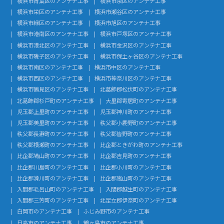
横浜市青葉区のアンテナ工事
横浜市泉区のアンテナ工事
横浜市栄区のアンテナ工事
横浜市瀬谷区のアンテナ工事
横浜市緑区のアンテナ工事
横浜市旭区のアンテナ工事
横浜市港南区のアンテナ工事
横浜市戸塚区のアンテナ工事
横浜市港北区のアンテナ工事
横浜市金沢区のアンテナ工事
横浜市磯子区のアンテナ工事
横浜市保土ヶ谷区のアンテナ工事
横浜市南区のアンテナ工事
横浜市中区のアンテナ工事
横浜市西区のアンテナ工事
横浜市神奈川区のアンテナ工事
横浜市鶴見区のアンテナ工事
北葛飾郡松伏町のアンテナ工事
北葛飾郡杉戸町のアンテナ工事
大里郡寄居町のアンテナ工事
児玉郡上里町のアンテナ工事
児玉郡神川町のアンテナ工事
児玉郡美里町のアンテナ工事
秩父郡小鹿野町のアンテナ工事
秩父郡長瀞町のアンテナ工事
秩父郡皆野町のアンテナ工事
秩父郡横瀬町のアンテナ工事
比企郡ときがわ町のアンテナ工事
比企郡鳩山町のアンテナ工事
比企郡吉見町のアンテナ工事
比企郡川島町のアンテナ工事
比企郡小川町のアンテナ工事
比企郡滑川町のアンテナ工事
比企郡嵐山町のアンテナ工事
入間郡毛呂山町のアンテナ工事
入間郡越生町のアンテナ工事
入間郡三芳町のアンテナ工事
北足立郡伊奈町のアンテナ工事
白岡市のアンテナ工事
ふじみ野市のアンテナ工事
日高市のアンテナ工事
鶴ヶ島市のアンテナ工事