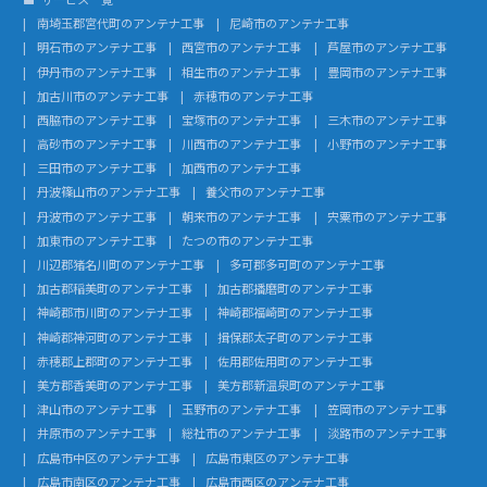
南埼玉郡宮代町のアンテナ工事
尼崎市のアンテナ工事
明石市のアンテナ工事
西宮市のアンテナ工事
芦屋市のアンテナ工事
伊丹市のアンテナ工事
相生市のアンテナ工事
豊岡市のアンテナ工事
加古川市のアンテナ工事
赤穂市のアンテナ工事
西脇市のアンテナ工事
宝塚市のアンテナ工事
三木市のアンテナ工事
高砂市のアンテナ工事
川西市のアンテナ工事
小野市のアンテナ工事
三田市のアンテナ工事
加西市のアンテナ工事
丹波篠山市のアンテナ工事
養父市のアンテナ工事
丹波市のアンテナ工事
朝来市のアンテナ工事
宍粟市のアンテナ工事
加東市のアンテナ工事
たつの市のアンテナ工事
川辺郡猪名川町のアンテナ工事
多可郡多可町のアンテナ工事
加古郡稲美町のアンテナ工事
加古郡播磨町のアンテナ工事
神崎郡市川町のアンテナ工事
神崎郡福崎町のアンテナ工事
神崎郡神河町のアンテナ工事
揖保郡太子町のアンテナ工事
赤穂郡上郡町のアンテナ工事
佐用郡佐用町のアンテナ工事
美方郡香美町のアンテナ工事
美方郡新温泉町のアンテナ工事
津山市のアンテナ工事
玉野市のアンテナ工事
笠岡市のアンテナ工事
井原市のアンテナ工事
総社市のアンテナ工事
淡路市のアンテナ工事
広島市中区のアンテナ工事
広島市東区のアンテナ工事
広島市南区のアンテナ工事
広島市西区のアンテナ工事