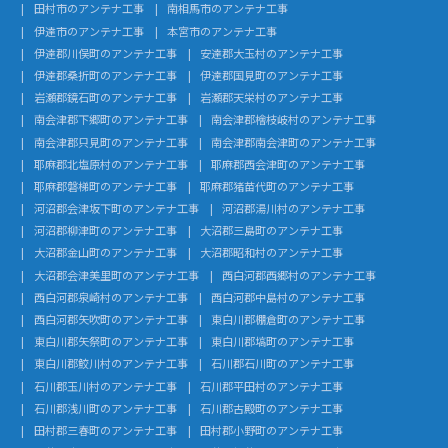
田村市のアンテナ工事
南相馬市のアンテナ工事
伊達市のアンテナ工事
本宮市のアンテナ工事
伊達郡川俣町のアンテナ工事
安達郡大玉村のアンテナ工事
伊達郡桑折町のアンテナ工事
伊達郡国見町のアンテナ工事
岩瀬郡鏡石町のアンテナ工事
岩瀬郡天栄村のアンテナ工事
南会津郡下郷町のアンテナ工事
南会津郡檜枝岐村のアンテナ工事
南会津郡只見町のアンテナ工事
南会津郡南会津町のアンテナ工事
耶麻郡北塩原村のアンテナ工事
耶麻郡西会津町のアンテナ工事
耶麻郡磐梯町のアンテナ工事
耶麻郡猪苗代町のアンテナ工事
河沼郡会津坂下町のアンテナ工事
河沼郡湯川村のアンテナ工事
河沼郡柳津町のアンテナ工事
大沼郡三島町のアンテナ工事
大沼郡金山町のアンテナ工事
大沼郡昭和村のアンテナ工事
大沼郡会津美里町のアンテナ工事
西白河郡西郷村のアンテナ工事
西白河郡泉崎村のアンテナ工事
西白河郡中島村のアンテナ工事
西白河郡矢吹町のアンテナ工事
東白川郡棚倉町のアンテナ工事
東白川郡矢祭町のアンテナ工事
東白川郡塙町のアンテナ工事
東白川郡鮫川村のアンテナ工事
石川郡石川町のアンテナ工事
石川郡玉川村のアンテナ工事
石川郡平田村のアンテナ工事
石川郡浅川町のアンテナ工事
石川郡古殿町のアンテナ工事
田村郡三春町のアンテナ工事
田村郡小野町のアンテナ工事