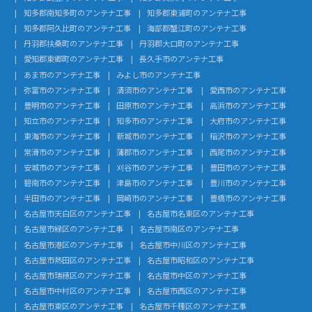
知多郡南知多町のアンテナ工事
知多郡東浦町のアンテナ工事
知多郡阿久比町のアンテナ工事
海部郡蟹江町のアンテナ工事
丹羽郡扶桑町のアンテナ工事
丹羽郡大口町のアンテナ工事
愛知郡東郷町のアンテナ工事
長久手市のアンテナ工事
あま市のアンテナ工事
みよし市のアンテナ工事
弥富市のアンテナ工事
清須市のアンテナ工事
愛西市のアンテナ工事
豊明市のアンテナ工事
田原市のアンテナ工事
高浜市のアンテナ工事
知立市のアンテナ工事
知多市のアンテナ工事
大府市のアンテナ工事
東海市のアンテナ工事
新城市のアンテナ工事
稲沢市のアンテナ工事
常滑市のアンテナ工事
蒲郡市のアンテナ工事
西尾市のアンテナ工事
安城市のアンテナ工事
刈谷市のアンテナ工事
豊田市のアンテナ工事
碧南市のアンテナ工事
津島市のアンテナ工事
豊川市のアンテナ工事
半田市のアンテナ工事
岡崎市のアンテナ工事
豊橋市のアンテナ工事
名古屋市天白区のアンテナ工事
名古屋市名東区のアンテナ工事
名古屋市緑区のアンテナ工事
名古屋市南区のアンテナ工事
名古屋市港区のアンテナ工事
名古屋市中川区のアンテナ工事
名古屋市熱田区のアンテナ工事
名古屋市昭和区のアンテナ工事
名古屋市瑞穂区のアンテナ工事
名古屋市中区のアンテナ工事
名古屋市中村区のアンテナ工事
名古屋市西区のアンテナ工事
名古屋市東区のアンテナ工事
名古屋市千種区のアンテナ工事