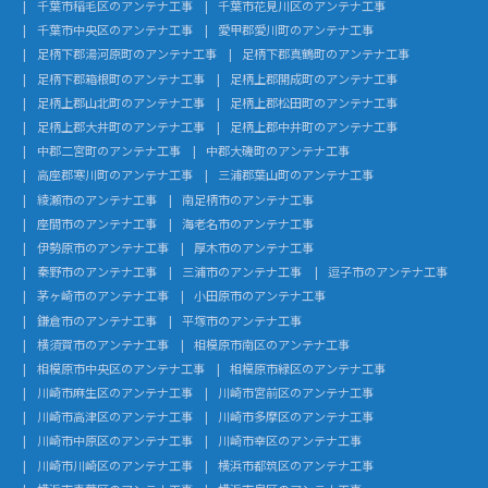
千葉市稲毛区のアンテナ工事
千葉市花見川区のアンテナ工事
千葉市中央区のアンテナ工事
愛甲郡愛川町のアンテナ工事
足柄下郡湯河原町のアンテナ工事
足柄下郡真鶴町のアンテナ工事
足柄下郡箱根町のアンテナ工事
足柄上郡開成町のアンテナ工事
足柄上郡山北町のアンテナ工事
足柄上郡松田町のアンテナ工事
足柄上郡大井町のアンテナ工事
足柄上郡中井町のアンテナ工事
中郡二宮町のアンテナ工事
中郡大磯町のアンテナ工事
高座郡寒川町のアンテナ工事
三浦郡葉山町のアンテナ工事
綾瀬市のアンテナ工事
南足柄市のアンテナ工事
座間市のアンテナ工事
海老名市のアンテナ工事
伊勢原市のアンテナ工事
厚木市のアンテナ工事
秦野市のアンテナ工事
三浦市のアンテナ工事
逗子市のアンテナ工事
茅ヶ崎市のアンテナ工事
小田原市のアンテナ工事
鎌倉市のアンテナ工事
平塚市のアンテナ工事
横須賀市のアンテナ工事
相模原市南区のアンテナ工事
相模原市中央区のアンテナ工事
相模原市緑区のアンテナ工事
川崎市麻生区のアンテナ工事
川崎市宮前区のアンテナ工事
川崎市高津区のアンテナ工事
川崎市多摩区のアンテナ工事
川崎市中原区のアンテナ工事
川崎市幸区のアンテナ工事
川崎市川崎区のアンテナ工事
横浜市都筑区のアンテナ工事