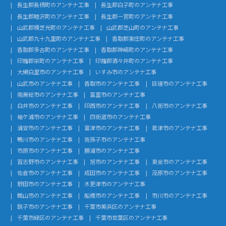
長生郡長柄町のアンテナ工事
長生郡白子町のアンテナ工事
長生郡睦沢町のアンテナ工事
長生郡一宮町のアンテナ工事
山武郡横芝光町のアンテナ工事
山武郡芝山町のアンテナ工事
山武郡九十九里町のアンテナ工事
香取郡東庄町のアンテナ工事
香取郡多古町のアンテナ工事
香取郡神崎町のアンテナ工事
印旛郡栄町のアンテナ工事
印旛郡酒々井町のアンテナ工事
大網白里市のアンテナ工事
いすみ市のアンテナ工事
山武市のアンテナ工事
香取市のアンテナ工事
匝瑳市のアンテナ工事
南房総市のアンテナ工事
富里市のアンテナ工事
白井市のアンテナ工事
印西市のアンテナ工事
八街市のアンテナ工事
袖ケ浦市のアンテナ工事
四街道市のアンテナ工事
浦安市のアンテナ工事
富津市のアンテナ工事
君津市のアンテナ工事
鴨川市のアンテナ工事
我孫子市のアンテナ工事
市原市のアンテナ工事
勝浦市のアンテナ工事
習志野市のアンテナ工事
旭市のアンテナ工事
東金市のアンテナ工事
佐倉市のアンテナ工事
成田市のアンテナ工事
茂原市のアンテナ工事
野田市のアンテナ工事
木更津市のアンテナ工事
館山市のアンテナ工事
船橋市のアンテナ工事
市川市のアンテナ工事
銚子市のアンテナ工事
千葉市美浜区のアンテナ工事
千葉市緑区のアンテナ工事
千葉市若葉区のアンテナ工事