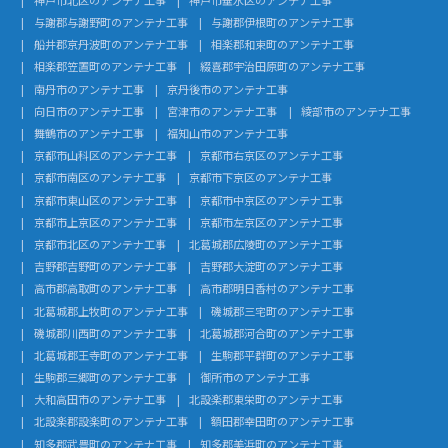
与謝郡与謝野町のアンテナ工事
与謝郡伊根町のアンテナ工事
船井郡京丹波町のアンテナ工事
相楽郡和束町のアンテナ工事
相楽郡笠置町のアンテナ工事
綴喜郡宇治田原町のアンテナ工事
南丹市のアンテナ工事
京丹後市のアンテナ工事
向日市のアンテナ工事
宮津市のアンテナ工事
綾部市のアンテナ工事
舞鶴市のアンテナ工事
福知山市のアンテナ工事
京都市山科区のアンテナ工事
京都市右京区のアンテナ工事
京都市南区のアンテナ工事
京都市下京区のアンテナ工事
京都市東山区のアンテナ工事
京都市中京区のアンテナ工事
京都市上京区のアンテナ工事
京都市左京区のアンテナ工事
京都市北区のアンテナ工事
北葛城郡広陵町のアンテナ工事
吉野郡吉野町のアンテナ工事
吉野郡大淀町のアンテナ工事
高市郡高取町のアンテナ工事
高市郡明日香村のアンテナ工事
北葛城郡上牧町のアンテナ工事
磯城郡三宅町のアンテナ工事
磯城郡川西町のアンテナ工事
北葛城郡河合町のアンテナ工事
北葛城郡王寺町のアンテナ工事
生駒郡平群町のアンテナ工事
生駒郡三郷町のアンテナ工事
御所市のアンテナ工事
大和高田市のアンテナ工事
北設楽郡東栄町のアンテナ工事
北設楽郡設楽町のアンテナ工事
額田郡幸田町のアンテナ工事
知多郡武豊町のアンテナ工事
知多郡美浜町のアンテナ工事