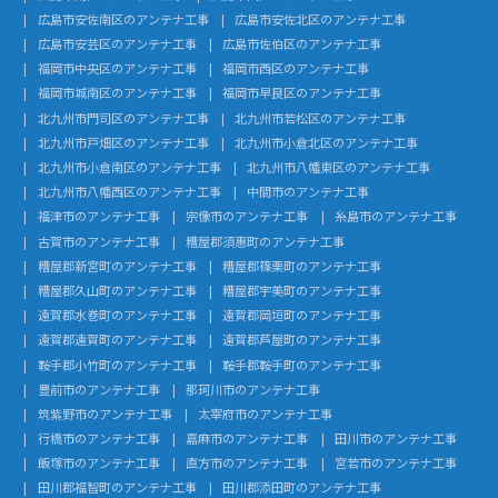
広島市安佐南区のアンテナ工事
広島市安佐北区のアンテナ工事
広島市安芸区のアンテナ工事
広島市佐伯区のアンテナ工事
福岡市中央区のアンテナ工事
福岡市西区のアンテナ工事
福岡市城南区のアンテナ工事
福岡市早良区のアンテナ工事
北九州市門司区のアンテナ工事
北九州市若松区のアンテナ工事
北九州市戸畑区のアンテナ工事
北九州市小倉北区のアンテナ工事
北九州市小倉南区のアンテナ工事
北九州市八幡東区のアンテナ工事
北九州市八幡西区のアンテナ工事
中間市のアンテナ工事
福津市のアンテナ工事
宗像市のアンテナ工事
糸島市のアンテナ工事
古賀市のアンテナ工事
糟屋郡須惠町のアンテナ工事
糟屋郡新宮町のアンテナ工事
糟屋郡篠栗町のアンテナ工事
糟屋郡久山町のアンテナ工事
糟屋郡宇美町のアンテナ工事
遠賀郡水巻町のアンテナ工事
遠賀郡岡垣町のアンテナ工事
遠賀郡遠賀町のアンテナ工事
遠賀郡芦屋町のアンテナ工事
鞍手郡小竹町のアンテナ工事
鞍手郡鞍手町のアンテナ工事
豊前市のアンテナ工事
那珂川市のアンテナ工事
筑紫野市のアンテナ工事
太宰府市のアンテナ工事
行橋市のアンテナ工事
嘉麻市のアンテナ工事
田川市のアンテナ工事
飯塚市のアンテナ工事
直方市のアンテナ工事
宮若市のアンテナ工事
田川郡福智町のアンテナ工事
田川郡添田町のアンテナ工事