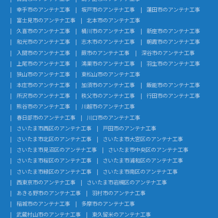
幸手市のアンテナ工事
坂戸市のアンテナ工事
蓮田市のアンテナ工事
富士見市のアンテナ工事
北本市のアンテナ工事
久喜市のアンテナ工事
桶川市のアンテナ工事
新座市のアンテナ工事
和光市のアンテナ工事
志木市のアンテナ工事
朝霞市のアンテナ工事
入間市のアンテナ工事
蕨市のアンテナ工事
深谷市のアンテナ工事
上尾市のアンテナ工事
鴻巣市のアンテナ工事
羽生市のアンテナ工事
狭山市のアンテナ工事
東松山市のアンテナ工事
本庄市のアンテナ工事
加須市のアンテナ工事
飯能市のアンテナ工事
所沢市のアンテナ工事
秩父市のアンテナ工事
行田市のアンテナ工事
熊谷市のアンテナ工事
川越市のアンテナ工事
春日部市のアンテナ工事
川口市のアンテナ工事
さいたま市西区のアンテナ工事
戸田市のアンテナ工事
さいたま市北区のアンテナ工事
さいたま市大宮区のアンテナ工事
さいたま市見沼区のアンテナ工事
さいたま市中央区のアンテナ工事
さいたま市桜区のアンテナ工事
さいたま市浦和区のアンテナ工事
さいたま市緑区のアンテナ工事
さいたま市南区のアンテナ工事
西東京市のアンテナ工事
さいたま市岩槻区のアンテナ工事
あきる野市のアンテナ工事
羽村市のアンテナ工事
稲城市のアンテナ工事
多摩市のアンテナ工事
武蔵村山市のアンテナ工事
東久留米のアンテナ工事