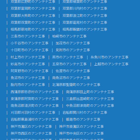
双葉郡広野町のアンテナ工事
双葉郡楢葉町のアンテナ工事
双葉郡富岡町のアンテナ工事
双葉郡川内村のアンテナ工事
双葉郡大熊町のアンテナ工事
双葉郡浪江町のアンテナ工事
双葉郡双葉町のアンテナ工事
双葉郡葛尾村のアンテナ工事
相馬郡新地町のアンテナ工事
相馬郡飯舘村のアンテナ工事
三条市のアンテナ工事
柏崎市のアンテナ工事
小千谷市のアンテナ工事
加茂市のアンテナ工事
十日町市のアンテナ工事
見附市のアンテナ工事
村上市のアンテナ工事
燕市のアンテナ工事
糸魚川市のアンテナ工事
妙高市のアンテナ工事
五泉市のアンテナ工事
上越市のアンテナ工事
阿賀野市のアンテナ工事
佐渡市のアンテナ工事
魚沼市のアンテナ工事
南魚沼市のアンテナ工事
胎内市のアンテナ工事
北蒲原郡聖籠町のアンテナ工事
西蒲原郡弥彦村のアンテナ工事
南蒲原郡田上町のアンテナ工事
東蒲原郡阿賀町のアンテナ工事
三島郡出雲崎町のアンテナ工事
南魚沼郡湯沢町のアンテナ工事
中魚沼郡津南町のアンテナ工事
刈羽郡刈羽村のアンテナ工事
岩船郡関川村のアンテナ工事
岩船郡粟島浦村のアンテナ工事
姫路市のアンテナ工事
神戸市灘区のアンテナ工事
神戸市東灘区のアンテナ工事
神戸市西区のアンテナ工事
神戸市中央区のアンテナ工事
神戸市北区のアンテナ工事
神戸市垂水区のアンテナ工事