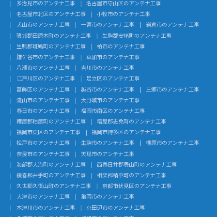
多治見市のアンテナ工事
名古屋市守山区のアンテナ工事
名古屋市北区のアンテナ工事
小牧市のアンテナ工事
犬山市のアンテナ工事
一宮市のアンテナ工事
岩倉市のアンテナ工事
磯城郡田原本町のアンテナ工事
生駒郡安堵町のアンテナ工事
生駒郡斑鳩町のアンテナ工事
柏市のアンテナ工事
鎌ケ谷市のアンテナ工事
草加市のアンテナ工事
八潮市のアンテナ工事
吉川市のアンテナ工事
江戸川区のアンテナ工事
足立区のアンテナ工事
葛飾区のアンテナ工事
越谷市のアンテナ工事
三郷市のアンテナ工事
流山市のアンテナ工事
大野城市のアンテナ工事
春日市のアンテナ工事
福岡市南区のアンテナ工事
糟屋郡粕屋町のアンテナ工事
糟屋郡志免町のアンテナ工事
福岡市東区のアンテナ工事
福岡市博多区のアンテナ工事
松戸市のアンテナ工事
生駒市のアンテナ工事
橿原市のアンテナ工事
奈良市のアンテナ工事
天理市のアンテナ工事
海部郡大治町のアンテナ工事
西春日井郡豊山町のアンテナ工事
綴喜郡井手町のアンテナ工事
相楽郡精華町のアンテナ工事
久世郡久御山町のアンテナ工事
京都市伏見区のアンテナ工事
大津市のアンテナ工事
亀岡市のアンテナ工事
木津川市のアンテナ工事
京田辺市のアンテナ工事