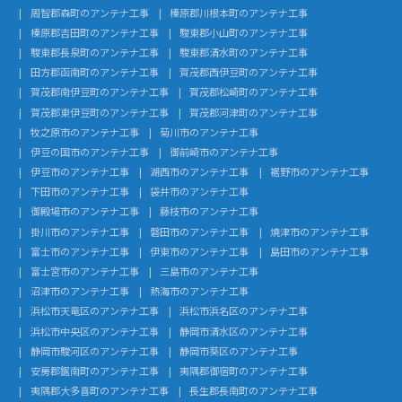
周智郡森町のアンテナ工事
榛原郡川根本町のアンテナ工事
榛原郡吉田町のアンテナ工事
駿東郡小山町のアンテナ工事
駿東郡長泉町のアンテナ工事
駿東郡清水町のアンテナ工事
田方郡函南町のアンテナ工事
賀茂郡西伊豆町のアンテナ工事
賀茂郡南伊豆町のアンテナ工事
賀茂郡松崎町のアンテナ工事
賀茂郡東伊豆町のアンテナ工事
賀茂郡河津町のアンテナ工事
牧之原市のアンテナ工事
菊川市のアンテナ工事
伊豆の国市のアンテナ工事
御前崎市のアンテナ工事
伊豆市のアンテナ工事
湖西市のアンテナ工事
裾野市のアンテナ工事
下田市のアンテナ工事
袋井市のアンテナ工事
御殿場市のアンテナ工事
藤枝市のアンテナ工事
掛川市のアンテナ工事
磐田市のアンテナ工事
焼津市のアンテナ工事
富士市のアンテナ工事
伊東市のアンテナ工事
島田市のアンテナ工事
富士宮市のアンテナ工事
三島市のアンテナ工事
沼津市のアンテナ工事
熱海市のアンテナ工事
浜松市天竜区のアンテナ工事
浜松市浜名区のアンテナ工事
浜松市中央区のアンテナ工事
静岡市清水区のアンテナ工事
静岡市駿河区のアンテナ工事
静岡市葵区のアンテナ工事
安房郡鋸南町のアンテナ工事
夷隅郡御宿町のアンテナ工事
夷隅郡大多喜町のアンテナ工事
長生郡長南町のアンテナ工事