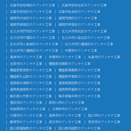
広島市安佐南区のアンテナ工事
広島市安佐北区のアンテナ工事
広島市安芸区のアンテナ工事
広島市佐伯区のアンテナ工事
福岡市中央区のアンテナ工事
福岡市西区のアンテナ工事
福岡市城南区のアンテナ工事
福岡市早良区のアンテナ工事
北九州市門司区のアンテナ工事
北九州市若松区のアンテナ工事
北九州市戸畑区のアンテナ工事
北九州市小倉北区のアンテナ工事
北九州市小倉南区のアンテナ工事
北九州市八幡東区のアンテナ工事
北九州市八幡西区のアンテナ工事
中間市のアンテナ工事
福津市のアンテナ工事
宗像市のアンテナ工事
糸島市のアンテナ工事
古賀市のアンテナ工事
糟屋郡須惠町のアンテナ工事
糟屋郡新宮町のアンテナ工事
糟屋郡篠栗町のアンテナ工事
糟屋郡久山町のアンテナ工事
糟屋郡宇美町のアンテナ工事
遠賀郡水巻町のアンテナ工事
遠賀郡岡垣町のアンテナ工事
遠賀郡遠賀町のアンテナ工事
遠賀郡芦屋町のアンテナ工事
鞍手郡小竹町のアンテナ工事
鞍手郡鞍手町のアンテナ工事
豊前市のアンテナ工事
那珂川市のアンテナ工事
筑紫野市のアンテナ工事
太宰府市のアンテナ工事
行橋市のアンテナ工事
嘉麻市のアンテナ工事
田川市のアンテナ工事
飯塚市のアンテナ工事
直方市のアンテナ工事
宮若市のアンテナ工事
田川郡福智町のアンテナ工事
田川郡添田町のアンテナ工事