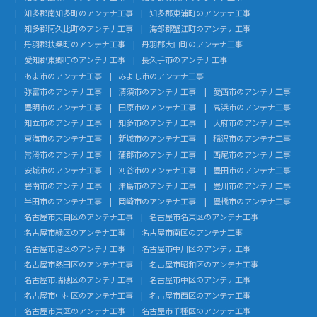
知多郡南知多町のアンテナ工事
知多郡東浦町のアンテナ工事
知多郡阿久比町のアンテナ工事
海部郡蟹江町のアンテナ工事
丹羽郡扶桑町のアンテナ工事
丹羽郡大口町のアンテナ工事
愛知郡東郷町のアンテナ工事
長久手市のアンテナ工事
あま市のアンテナ工事
みよし市のアンテナ工事
弥富市のアンテナ工事
清須市のアンテナ工事
愛西市のアンテナ工事
豊明市のアンテナ工事
田原市のアンテナ工事
高浜市のアンテナ工事
知立市のアンテナ工事
知多市のアンテナ工事
大府市のアンテナ工事
東海市のアンテナ工事
新城市のアンテナ工事
稲沢市のアンテナ工事
常滑市のアンテナ工事
蒲郡市のアンテナ工事
西尾市のアンテナ工事
安城市のアンテナ工事
刈谷市のアンテナ工事
豊田市のアンテナ工事
碧南市のアンテナ工事
津島市のアンテナ工事
豊川市のアンテナ工事
半田市のアンテナ工事
岡崎市のアンテナ工事
豊橋市のアンテナ工事
名古屋市天白区のアンテナ工事
名古屋市名東区のアンテナ工事
名古屋市緑区のアンテナ工事
名古屋市南区のアンテナ工事
名古屋市港区のアンテナ工事
名古屋市中川区のアンテナ工事
名古屋市熱田区のアンテナ工事
名古屋市昭和区のアンテナ工事
名古屋市瑞穂区のアンテナ工事
名古屋市中区のアンテナ工事
名古屋市中村区のアンテナ工事
名古屋市西区のアンテナ工事
名古屋市東区のアンテナ工事
名古屋市千種区のアンテナ工事