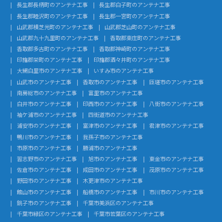
長生郡長柄町のアンテナ工事
長生郡白子町のアンテナ工事
長生郡睦沢町のアンテナ工事
長生郡一宮町のアンテナ工事
山武郡横芝光町のアンテナ工事
山武郡芝山町のアンテナ工事
山武郡九十九里町のアンテナ工事
香取郡東庄町のアンテナ工事
香取郡多古町のアンテナ工事
香取郡神崎町のアンテナ工事
印旛郡栄町のアンテナ工事
印旛郡酒々井町のアンテナ工事
大網白里市のアンテナ工事
いすみ市のアンテナ工事
山武市のアンテナ工事
香取市のアンテナ工事
匝瑳市のアンテナ工事
南房総市のアンテナ工事
富里市のアンテナ工事
白井市のアンテナ工事
印西市のアンテナ工事
八街市のアンテナ工事
袖ケ浦市のアンテナ工事
四街道市のアンテナ工事
浦安市のアンテナ工事
富津市のアンテナ工事
君津市のアンテナ工事
鴨川市のアンテナ工事
我孫子市のアンテナ工事
市原市のアンテナ工事
勝浦市のアンテナ工事
習志野市のアンテナ工事
旭市のアンテナ工事
東金市のアンテナ工事
佐倉市のアンテナ工事
成田市のアンテナ工事
茂原市のアンテナ工事
野田市のアンテナ工事
木更津市のアンテナ工事
館山市のアンテナ工事
船橋市のアンテナ工事
市川市のアンテナ工事
銚子市のアンテナ工事
千葉市美浜区のアンテナ工事
千葉市緑区のアンテナ工事
千葉市若葉区のアンテナ工事