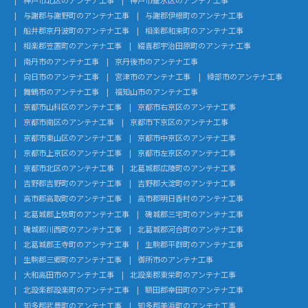
与謝郡与謝野町のアンテナ工事
与謝郡伊根町のアンテナ工事
船井郡京丹波町のアンテナ工事
相楽郡和束町のアンテナ工事
相楽郡笠置町のアンテナ工事
綴喜郡宇治田原町のアンテナ工事
南丹市のアンテナ工事
京丹後市のアンテナ工事
向日市のアンテナ工事
宮津市のアンテナ工事
綾部市のアンテナ工事
舞鶴市のアンテナ工事
福知山市のアンテナ工事
京都市山科区のアンテナ工事
京都市右京区のアンテナ工事
京都市南区のアンテナ工事
京都市下京区のアンテナ工事
京都市東山区のアンテナ工事
京都市中京区のアンテナ工事
京都市上京区のアンテナ工事
京都市左京区のアンテナ工事
京都市北区のアンテナ工事
北葛城郡広陵町のアンテナ工事
吉野郡吉野町のアンテナ工事
吉野郡大淀町のアンテナ工事
高市郡高取町のアンテナ工事
高市郡明日香村のアンテナ工事
北葛城郡上牧町のアンテナ工事
磯城郡三宅町のアンテナ工事
磯城郡川西町のアンテナ工事
北葛城郡河合町のアンテナ工事
北葛城郡王寺町のアンテナ工事
生駒郡平群町のアンテナ工事
生駒郡三郷町のアンテナ工事
御所市のアンテナ工事
大和高田市のアンテナ工事
北設楽郡東栄町のアンテナ工事
北設楽郡設楽町のアンテナ工事
額田郡幸田町のアンテナ工事
知多郡武豊町のアンテナ工事
知多郡美浜町のアンテナ工事