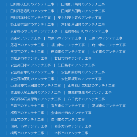
田川郡大任町のアンテナ工事
田川郡川崎町のアンテナ工事
田川郡香春町のアンテナ工事
田川郡糸田町のアンテナ工事
田川郡赤村のアンテナ工事
築上郡築上町のアンテナ工事
築上郡吉富町のアンテナ工事
京都郡苅田町のアンテナ工事
京都郡みやこ町のアンテナ工事
嘉穂郡桂川町のアンテナ工事
呉市のアンテナ工事
竹原市のアンテナ工事
三原市のアンテナ工事
尾道市のアンテナ工事
福山市のアンテナ工事
府中市のアンテナ工事
三次市のアンテナ工事
庄原市のアンテナ工事
大竹市のアンテナ工事
東広島市のアンテナ工事
廿日市市のアンテナ工事
安芸高田市のアンテナ工事
江田島市のアンテナ工事
安芸郡府中町のアンテナ工事
安芸郡熊野町のアンテナ工事
安芸郡海田町のアンテナ工事
安芸郡坂町のアンテナ工事
山県郡安芸太田町のアンテナ工事
山県郡北広島町のアンテナ工事
豊田郡大崎上島町のアンテナ工事
世羅郡世羅町のアンテナ工事
神石郡神石高原町のアンテナ工事
八千代市のアンテナ工事
日進市のアンテナ工事
香芝市のアンテナ工事
葛城市のアンテナ工事
福島市のアンテナ工事
会津若松市のアンテナ工事
郡山市のアンテナ工事
白河市のアンテナ工事
須賀川市のアンテナ工事
喜多方市のアンテナ工事
相馬市のアンテナ工事
二本松市のアンテナ工事