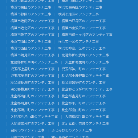
横浜市青葉区のアンテナ工事
横浜市泉区のアンテナ工事
横浜市栄区のアンテナ工事
横浜市瀬谷区のアンテナ工事
横浜市緑区のアンテナ工事
横浜市旭区のアンテナ工事
横浜市港南区のアンテナ工事
横浜市戸塚区のアンテナ工事
横浜市港北区のアンテナ工事
横浜市金沢区のアンテナ工事
横浜市磯子区のアンテナ工事
横浜市保土ヶ谷区のアンテナ工事
横浜市南区のアンテナ工事
横浜市中区のアンテナ工事
横浜市西区のアンテナ工事
横浜市神奈川区のアンテナ工事
横浜市鶴見区のアンテナ工事
北葛飾郡松伏町のアンテナ工事
北葛飾郡杉戸町のアンテナ工事
大里郡寄居町のアンテナ工事
児玉郡上里町のアンテナ工事
児玉郡神川町のアンテナ工事
児玉郡美里町のアンテナ工事
秩父郡小鹿野町のアンテナ工事
秩父郡長瀞町のアンテナ工事
秩父郡皆野町のアンテナ工事
秩父郡横瀬町のアンテナ工事
比企郡ときがわ町のアンテナ工事
比企郡鳩山町のアンテナ工事
比企郡吉見町のアンテナ工事
比企郡川島町のアンテナ工事
比企郡小川町のアンテナ工事
比企郡滑川町のアンテナ工事
比企郡嵐山町のアンテナ工事
入間郡毛呂山町のアンテナ工事
入間郡越生町のアンテナ工事
入間郡三芳町のアンテナ工事
北足立郡伊奈町のアンテナ工事
白岡市のアンテナ工事
ふじみ野市のアンテナ工事
日高市のアンテナ工事
鶴ヶ島市のアンテナ工事