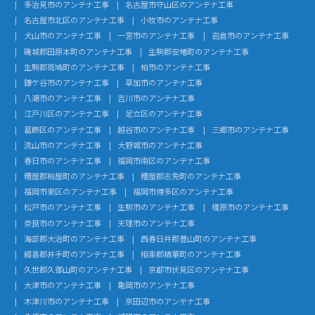
多治見市のアンテナ工事
名古屋市守山区のアンテナ工事
名古屋市北区のアンテナ工事
小牧市のアンテナ工事
犬山市のアンテナ工事
一宮市のアンテナ工事
岩倉市のアンテナ工事
磯城郡田原本町のアンテナ工事
生駒郡安堵町のアンテナ工事
生駒郡斑鳩町のアンテナ工事
柏市のアンテナ工事
鎌ケ谷市のアンテナ工事
草加市のアンテナ工事
八潮市のアンテナ工事
吉川市のアンテナ工事
江戸川区のアンテナ工事
足立区のアンテナ工事
葛飾区のアンテナ工事
越谷市のアンテナ工事
三郷市のアンテナ工事
流山市のアンテナ工事
大野城市のアンテナ工事
春日市のアンテナ工事
福岡市南区のアンテナ工事
糟屋郡粕屋町のアンテナ工事
糟屋郡志免町のアンテナ工事
福岡市東区のアンテナ工事
福岡市博多区のアンテナ工事
松戸市のアンテナ工事
生駒市のアンテナ工事
橿原市のアンテナ工事
奈良市のアンテナ工事
天理市のアンテナ工事
海部郡大治町のアンテナ工事
西春日井郡豊山町のアンテナ工事
綴喜郡井手町のアンテナ工事
相楽郡精華町のアンテナ工事
久世郡久御山町のアンテナ工事
京都市伏見区のアンテナ工事
大津市のアンテナ工事
亀岡市のアンテナ工事
木津川市のアンテナ工事
京田辺市のアンテナ工事