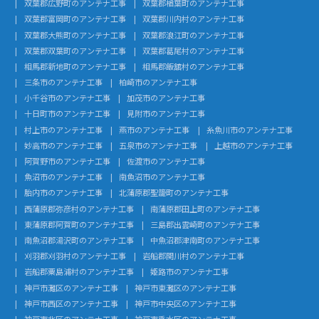
双葉郡広野町のアンテナ工事
双葉郡楢葉町のアンテナ工事
双葉郡富岡町のアンテナ工事
双葉郡川内村のアンテナ工事
双葉郡大熊町のアンテナ工事
双葉郡浪江町のアンテナ工事
双葉郡双葉町のアンテナ工事
双葉郡葛尾村のアンテナ工事
相馬郡新地町のアンテナ工事
相馬郡飯舘村のアンテナ工事
三条市のアンテナ工事
柏崎市のアンテナ工事
小千谷市のアンテナ工事
加茂市のアンテナ工事
十日町市のアンテナ工事
見附市のアンテナ工事
村上市のアンテナ工事
燕市のアンテナ工事
糸魚川市のアンテナ工事
妙高市のアンテナ工事
五泉市のアンテナ工事
上越市のアンテナ工事
阿賀野市のアンテナ工事
佐渡市のアンテナ工事
魚沼市のアンテナ工事
南魚沼市のアンテナ工事
胎内市のアンテナ工事
北蒲原郡聖籠町のアンテナ工事
西蒲原郡弥彦村のアンテナ工事
南蒲原郡田上町のアンテナ工事
東蒲原郡阿賀町のアンテナ工事
三島郡出雲崎町のアンテナ工事
南魚沼郡湯沢町のアンテナ工事
中魚沼郡津南町のアンテナ工事
刈羽郡刈羽村のアンテナ工事
岩船郡関川村のアンテナ工事
岩船郡粟島浦村のアンテナ工事
姫路市のアンテナ工事
神戸市灘区のアンテナ工事
神戸市東灘区のアンテナ工事
神戸市西区のアンテナ工事
神戸市中央区のアンテナ工事
神戸市北区のアンテナ工事
神戸市垂水区のアンテナ工事