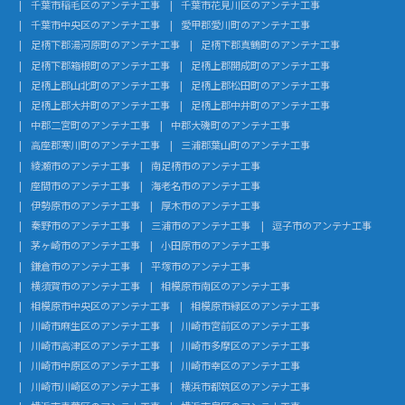
千葉市稲毛区のアンテナ工事
千葉市花見川区のアンテナ工事
千葉市中央区のアンテナ工事
愛甲郡愛川町のアンテナ工事
足柄下郡湯河原町のアンテナ工事
足柄下郡真鶴町のアンテナ工事
足柄下郡箱根町のアンテナ工事
足柄上郡開成町のアンテナ工事
足柄上郡山北町のアンテナ工事
足柄上郡松田町のアンテナ工事
足柄上郡大井町のアンテナ工事
足柄上郡中井町のアンテナ工事
中郡二宮町のアンテナ工事
中郡大磯町のアンテナ工事
高座郡寒川町のアンテナ工事
三浦郡葉山町のアンテナ工事
綾瀬市のアンテナ工事
南足柄市のアンテナ工事
座間市のアンテナ工事
海老名市のアンテナ工事
伊勢原市のアンテナ工事
厚木市のアンテナ工事
秦野市のアンテナ工事
三浦市のアンテナ工事
逗子市のアンテナ工事
茅ヶ崎市のアンテナ工事
小田原市のアンテナ工事
鎌倉市のアンテナ工事
平塚市のアンテナ工事
横須賀市のアンテナ工事
相模原市南区のアンテナ工事
相模原市中央区のアンテナ工事
相模原市緑区のアンテナ工事
川崎市麻生区のアンテナ工事
川崎市宮前区のアンテナ工事
川崎市高津区のアンテナ工事
川崎市多摩区のアンテナ工事
川崎市中原区のアンテナ工事
川崎市幸区のアンテナ工事
川崎市川崎区のアンテナ工事
横浜市都筑区のアンテナ工事