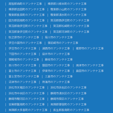
周智郡森町のアンテナ工事
榛原郡川根本町のアンテナ工事
榛原郡吉田町のアンテナ工事
駿東郡小山町のアンテナ工事
駿東郡長泉町のアンテナ工事
駿東郡清水町のアンテナ工事
田方郡函南町のアンテナ工事
賀茂郡西伊豆町のアンテナ工事
賀茂郡南伊豆町のアンテナ工事
賀茂郡松崎町のアンテナ工事
賀茂郡東伊豆町のアンテナ工事
賀茂郡河津町のアンテナ工事
牧之原市のアンテナ工事
菊川市のアンテナ工事
伊豆の国市のアンテナ工事
御前崎市のアンテナ工事
伊豆市のアンテナ工事
湖西市のアンテナ工事
裾野市のアンテナ工事
下田市のアンテナ工事
袋井市のアンテナ工事
御殿場市のアンテナ工事
藤枝市のアンテナ工事
掛川市のアンテナ工事
磐田市のアンテナ工事
焼津市のアンテナ工事
富士市のアンテナ工事
伊東市のアンテナ工事
島田市のアンテナ工事
富士宮市のアンテナ工事
三島市のアンテナ工事
沼津市のアンテナ工事
熱海市のアンテナ工事
浜松市天竜区のアンテナ工事
浜松市浜名区のアンテナ工事
浜松市中央区のアンテナ工事
静岡市清水区のアンテナ工事
静岡市駿河区のアンテナ工事
静岡市葵区のアンテナ工事
安房郡鋸南町のアンテナ工事
夷隅郡御宿町のアンテナ工事
夷隅郡大多喜町のアンテナ工事
長生郡長南町のアンテナ工事