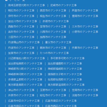
南埼玉郡宮代町のアンテナ工事
尼崎市のアンテナ工事
明石市のアンテナ工事
西宮市のアンテナ工事
芦屋市のアンテナ工事
伊丹市のアンテナ工事
相生市のアンテナ工事
豊岡市のアンテナ工事
加古川市のアンテナ工事
赤穂市のアンテナ工事
西脇市のアンテナ工事
宝塚市のアンテナ工事
三木市のアンテナ工事
高砂市のアンテナ工事
川西市のアンテナ工事
小野市のアンテナ工事
三田市のアンテナ工事
加西市のアンテナ工事
丹波篠山市のアンテナ工事
養父市のアンテナ工事
丹波市のアンテナ工事
朝来市のアンテナ工事
宍粟市のアンテナ工事
加東市のアンテナ工事
たつの市のアンテナ工事
川辺郡猪名川町のアンテナ工事
多可郡多可町のアンテナ工事
加古郡稲美町のアンテナ工事
加古郡播磨町のアンテナ工事
神崎郡市川町のアンテナ工事
神崎郡福崎町のアンテナ工事
神崎郡神河町のアンテナ工事
揖保郡太子町のアンテナ工事
赤穂郡上郡町のアンテナ工事
佐用郡佐用町のアンテナ工事
美方郡香美町のアンテナ工事
美方郡新温泉町のアンテナ工事
津山市のアンテナ工事
玉野市のアンテナ工事
笠岡市のアンテナ工事
井原市のアンテナ工事
総社市のアンテナ工事
淡路市のアンテナ工事
広島市中区のアンテナ工事
広島市東区のアンテナ工事
広島市南区のアンテナ工事
広島市西区のアンテナ工事