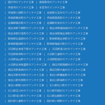
田村市のアンテナ工事
南相馬市のアンテナ工事
伊達市のアンテナ工事
本宮市のアンテナ工事
伊達郡川俣町のアンテナ工事
安達郡大玉村のアンテナ工事
伊達郡桑折町のアンテナ工事
伊達郡国見町のアンテナ工事
岩瀬郡鏡石町のアンテナ工事
岩瀬郡天栄村のアンテナ工事
南会津郡下郷町のアンテナ工事
南会津郡檜枝岐村のアンテナ工事
南会津郡只見町のアンテナ工事
南会津郡南会津町のアンテナ工事
耶麻郡北塩原村のアンテナ工事
耶麻郡西会津町のアンテナ工事
耶麻郡磐梯町のアンテナ工事
耶麻郡猪苗代町のアンテナ工事
河沼郡会津坂下町のアンテナ工事
河沼郡湯川村のアンテナ工事
河沼郡柳津町のアンテナ工事
大沼郡三島町のアンテナ工事
大沼郡金山町のアンテナ工事
大沼郡昭和村のアンテナ工事
大沼郡会津美里町のアンテナ工事
西白河郡西郷村のアンテナ工事
西白河郡泉崎村のアンテナ工事
西白河郡中島村のアンテナ工事
西白河郡矢吹町のアンテナ工事
東白川郡棚倉町のアンテナ工事
東白川郡矢祭町のアンテナ工事
東白川郡塙町のアンテナ工事
東白川郡鮫川村のアンテナ工事
石川郡石川町のアンテナ工事
石川郡玉川村のアンテナ工事
石川郡平田村のアンテナ工事
石川郡浅川町のアンテナ工事
石川郡古殿町のアンテナ工事
田村郡三春町のアンテナ工事
田村郡小野町のアンテナ工事