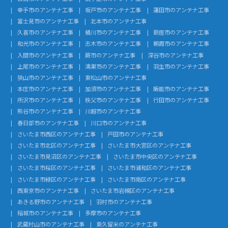
幸手市のアンテナ工事
坂戸市のアンテナ工事
蓮田市のアンテナ工事
富士見市のアンテナ工事
北本市のアンテナ工事
久喜市のアンテナ工事
桶川市のアンテナ工事
新座市のアンテナ工事
和光市のアンテナ工事
志木市のアンテナ工事
朝霞市のアンテナ工事
入間市のアンテナ工事
蕨市のアンテナ工事
深谷市のアンテナ工事
上尾市のアンテナ工事
鴻巣市のアンテナ工事
羽生市のアンテナ工事
狭山市のアンテナ工事
東松山市のアンテナ工事
本庄市のアンテナ工事
加須市のアンテナ工事
飯能市のアンテナ工事
所沢市のアンテナ工事
秩父市のアンテナ工事
行田市のアンテナ工事
熊谷市のアンテナ工事
川越市のアンテナ工事
春日部市のアンテナ工事
川口市のアンテナ工事
さいたま市西区のアンテナ工事
戸田市のアンテナ工事
さいたま市北区のアンテナ工事
さいたま市大宮区のアンテナ工事
さいたま市見沼区のアンテナ工事
さいたま市中央区のアンテナ工事
さいたま市桜区のアンテナ工事
さいたま市浦和区のアンテナ工事
さいたま市緑区のアンテナ工事
さいたま市南区のアンテナ工事
西東京市のアンテナ工事
さいたま市岩槻区のアンテナ工事
あきる野市のアンテナ工事
羽村市のアンテナ工事
稲城市のアンテナ工事
多摩市のアンテナ工事
武蔵村山市のアンテナ工事
東久留米のアンテナ工事