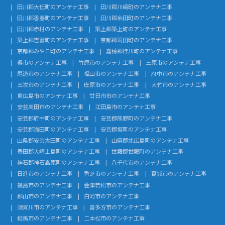
田川郡大任町のアンテナ工事
田川郡川崎町のアンテナ工事
田川郡香春町のアンテナ工事
田川郡糸田町のアンテナ工事
田川郡赤村のアンテナ工事
築上郡築上町のアンテナ工事
築上郡吉富町のアンテナ工事
京都郡苅田町のアンテナ工事
京都郡みやこ町のアンテナ工事
嘉穂郡桂川町のアンテナ工事
呉市のアンテナ工事
竹原市のアンテナ工事
三原市のアンテナ工事
尾道市のアンテナ工事
福山市のアンテナ工事
府中市のアンテナ工事
三次市のアンテナ工事
庄原市のアンテナ工事
大竹市のアンテナ工事
東広島市のアンテナ工事
廿日市市のアンテナ工事
安芸高田市のアンテナ工事
江田島市のアンテナ工事
安芸郡府中町のアンテナ工事
安芸郡熊野町のアンテナ工事
安芸郡海田町のアンテナ工事
安芸郡坂町のアンテナ工事
山県郡安芸太田町のアンテナ工事
山県郡北広島町のアンテナ工事
豊田郡大崎上島町のアンテナ工事
世羅郡世羅町のアンテナ工事
神石郡神石高原町のアンテナ工事
八千代市のアンテナ工事
日進市のアンテナ工事
香芝市のアンテナ工事
葛城市のアンテナ工事
福島市のアンテナ工事
会津若松市のアンテナ工事
郡山市のアンテナ工事
白河市のアンテナ工事
須賀川市のアンテナ工事
喜多方市のアンテナ工事
相馬市のアンテナ工事
二本松市のアンテナ工事