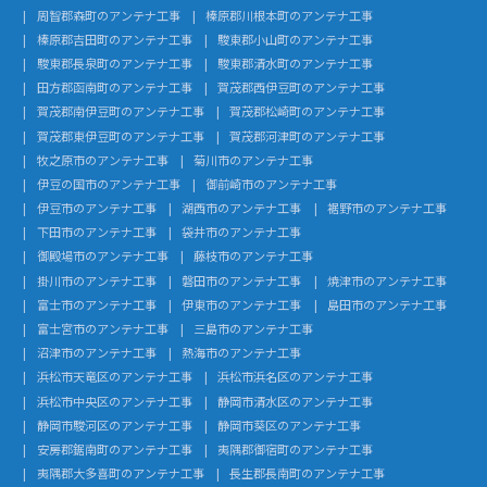
周智郡森町のアンテナ工事
榛原郡川根本町のアンテナ工事
榛原郡吉田町のアンテナ工事
駿東郡小山町のアンテナ工事
駿東郡長泉町のアンテナ工事
駿東郡清水町のアンテナ工事
田方郡函南町のアンテナ工事
賀茂郡西伊豆町のアンテナ工事
賀茂郡南伊豆町のアンテナ工事
賀茂郡松崎町のアンテナ工事
賀茂郡東伊豆町のアンテナ工事
賀茂郡河津町のアンテナ工事
牧之原市のアンテナ工事
菊川市のアンテナ工事
伊豆の国市のアンテナ工事
御前崎市のアンテナ工事
伊豆市のアンテナ工事
湖西市のアンテナ工事
裾野市のアンテナ工事
下田市のアンテナ工事
袋井市のアンテナ工事
御殿場市のアンテナ工事
藤枝市のアンテナ工事
掛川市のアンテナ工事
磐田市のアンテナ工事
焼津市のアンテナ工事
富士市のアンテナ工事
伊東市のアンテナ工事
島田市のアンテナ工事
富士宮市のアンテナ工事
三島市のアンテナ工事
沼津市のアンテナ工事
熱海市のアンテナ工事
浜松市天竜区のアンテナ工事
浜松市浜名区のアンテナ工事
浜松市中央区のアンテナ工事
静岡市清水区のアンテナ工事
静岡市駿河区のアンテナ工事
静岡市葵区のアンテナ工事
安房郡鋸南町のアンテナ工事
夷隅郡御宿町のアンテナ工事
夷隅郡大多喜町のアンテナ工事
長生郡長南町のアンテナ工事