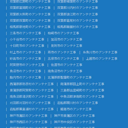
双葉郡広野町のアンテナ工事
双葉郡楢葉町のアンテナ工事
双葉郡富岡町のアンテナ工事
双葉郡川内村のアンテナ工事
双葉郡大熊町のアンテナ工事
双葉郡浪江町のアンテナ工事
双葉郡双葉町のアンテナ工事
双葉郡葛尾村のアンテナ工事
相馬郡新地町のアンテナ工事
相馬郡飯舘村のアンテナ工事
三条市のアンテナ工事
柏崎市のアンテナ工事
小千谷市のアンテナ工事
加茂市のアンテナ工事
十日町市のアンテナ工事
見附市のアンテナ工事
村上市のアンテナ工事
燕市のアンテナ工事
糸魚川市のアンテナ工事
妙高市のアンテナ工事
五泉市のアンテナ工事
上越市のアンテナ工事
阿賀野市のアンテナ工事
佐渡市のアンテナ工事
魚沼市のアンテナ工事
南魚沼市のアンテナ工事
胎内市のアンテナ工事
北蒲原郡聖籠町のアンテナ工事
西蒲原郡弥彦村のアンテナ工事
南蒲原郡田上町のアンテナ工事
東蒲原郡阿賀町のアンテナ工事
三島郡出雲崎町のアンテナ工事
南魚沼郡湯沢町のアンテナ工事
中魚沼郡津南町のアンテナ工事
刈羽郡刈羽村のアンテナ工事
岩船郡関川村のアンテナ工事
岩船郡粟島浦村のアンテナ工事
姫路市のアンテナ工事
神戸市灘区のアンテナ工事
神戸市東灘区のアンテナ工事
神戸市西区のアンテナ工事
神戸市中央区のアンテナ工事
神戸市北区のアンテナ工事
神戸市垂水区のアンテナ工事