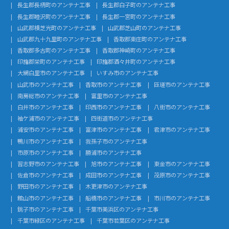
長生郡長柄町のアンテナ工事
長生郡白子町のアンテナ工事
長生郡睦沢町のアンテナ工事
長生郡一宮町のアンテナ工事
山武郡横芝光町のアンテナ工事
山武郡芝山町のアンテナ工事
山武郡九十九里町のアンテナ工事
香取郡東庄町のアンテナ工事
香取郡多古町のアンテナ工事
香取郡神崎町のアンテナ工事
印旛郡栄町のアンテナ工事
印旛郡酒々井町のアンテナ工事
大網白里市のアンテナ工事
いすみ市のアンテナ工事
山武市のアンテナ工事
香取市のアンテナ工事
匝瑳市のアンテナ工事
南房総市のアンテナ工事
富里市のアンテナ工事
白井市のアンテナ工事
印西市のアンテナ工事
八街市のアンテナ工事
袖ケ浦市のアンテナ工事
四街道市のアンテナ工事
浦安市のアンテナ工事
富津市のアンテナ工事
君津市のアンテナ工事
鴨川市のアンテナ工事
我孫子市のアンテナ工事
市原市のアンテナ工事
勝浦市のアンテナ工事
習志野市のアンテナ工事
旭市のアンテナ工事
東金市のアンテナ工事
佐倉市のアンテナ工事
成田市のアンテナ工事
茂原市のアンテナ工事
野田市のアンテナ工事
木更津市のアンテナ工事
館山市のアンテナ工事
船橋市のアンテナ工事
市川市のアンテナ工事
銚子市のアンテナ工事
千葉市美浜区のアンテナ工事
千葉市緑区のアンテナ工事
千葉市若葉区のアンテナ工事