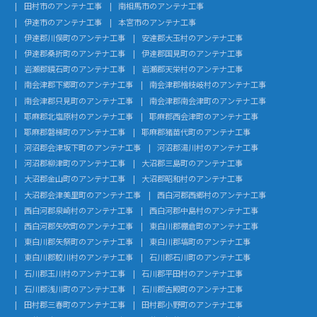
田村市のアンテナ工事
南相馬市のアンテナ工事
伊達市のアンテナ工事
本宮市のアンテナ工事
伊達郡川俣町のアンテナ工事
安達郡大玉村のアンテナ工事
伊達郡桑折町のアンテナ工事
伊達郡国見町のアンテナ工事
岩瀬郡鏡石町のアンテナ工事
岩瀬郡天栄村のアンテナ工事
南会津郡下郷町のアンテナ工事
南会津郡檜枝岐村のアンテナ工事
南会津郡只見町のアンテナ工事
南会津郡南会津町のアンテナ工事
耶麻郡北塩原村のアンテナ工事
耶麻郡西会津町のアンテナ工事
耶麻郡磐梯町のアンテナ工事
耶麻郡猪苗代町のアンテナ工事
河沼郡会津坂下町のアンテナ工事
河沼郡湯川村のアンテナ工事
河沼郡柳津町のアンテナ工事
大沼郡三島町のアンテナ工事
大沼郡金山町のアンテナ工事
大沼郡昭和村のアンテナ工事
大沼郡会津美里町のアンテナ工事
西白河郡西郷村のアンテナ工事
西白河郡泉崎村のアンテナ工事
西白河郡中島村のアンテナ工事
西白河郡矢吹町のアンテナ工事
東白川郡棚倉町のアンテナ工事
東白川郡矢祭町のアンテナ工事
東白川郡塙町のアンテナ工事
東白川郡鮫川村のアンテナ工事
石川郡石川町のアンテナ工事
石川郡玉川村のアンテナ工事
石川郡平田村のアンテナ工事
石川郡浅川町のアンテナ工事
石川郡古殿町のアンテナ工事
田村郡三春町のアンテナ工事
田村郡小野町のアンテナ工事