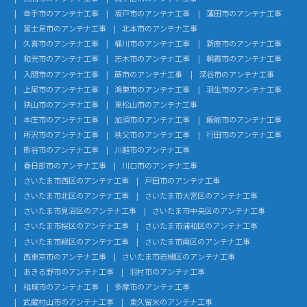
幸手市のアンテナ工事
坂戸市のアンテナ工事
蓮田市のアンテナ工事
富士見市のアンテナ工事
北本市のアンテナ工事
久喜市のアンテナ工事
桶川市のアンテナ工事
新座市のアンテナ工事
和光市のアンテナ工事
志木市のアンテナ工事
朝霞市のアンテナ工事
入間市のアンテナ工事
蕨市のアンテナ工事
深谷市のアンテナ工事
上尾市のアンテナ工事
鴻巣市のアンテナ工事
羽生市のアンテナ工事
狭山市のアンテナ工事
東松山市のアンテナ工事
本庄市のアンテナ工事
加須市のアンテナ工事
飯能市のアンテナ工事
所沢市のアンテナ工事
秩父市のアンテナ工事
行田市のアンテナ工事
熊谷市のアンテナ工事
川越市のアンテナ工事
春日部市のアンテナ工事
川口市のアンテナ工事
さいたま市西区のアンテナ工事
戸田市のアンテナ工事
さいたま市北区のアンテナ工事
さいたま市大宮区のアンテナ工事
さいたま市見沼区のアンテナ工事
さいたま市中央区のアンテナ工事
さいたま市桜区のアンテナ工事
さいたま市浦和区のアンテナ工事
さいたま市緑区のアンテナ工事
さいたま市南区のアンテナ工事
西東京市のアンテナ工事
さいたま市岩槻区のアンテナ工事
あきる野市のアンテナ工事
羽村市のアンテナ工事
稲城市のアンテナ工事
多摩市のアンテナ工事
武蔵村山市のアンテナ工事
東久留米のアンテナ工事