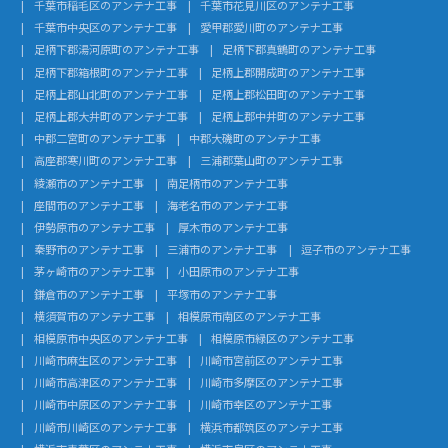
千葉市稲毛区のアンテナ工事
千葉市花見川区のアンテナ工事
千葉市中央区のアンテナ工事
愛甲郡愛川町のアンテナ工事
足柄下郡湯河原町のアンテナ工事
足柄下郡真鶴町のアンテナ工事
足柄下郡箱根町のアンテナ工事
足柄上郡開成町のアンテナ工事
足柄上郡山北町のアンテナ工事
足柄上郡松田町のアンテナ工事
足柄上郡大井町のアンテナ工事
足柄上郡中井町のアンテナ工事
中郡二宮町のアンテナ工事
中郡大磯町のアンテナ工事
高座郡寒川町のアンテナ工事
三浦郡葉山町のアンテナ工事
綾瀬市のアンテナ工事
南足柄市のアンテナ工事
座間市のアンテナ工事
海老名市のアンテナ工事
伊勢原市のアンテナ工事
厚木市のアンテナ工事
秦野市のアンテナ工事
三浦市のアンテナ工事
逗子市のアンテナ工事
茅ヶ崎市のアンテナ工事
小田原市のアンテナ工事
鎌倉市のアンテナ工事
平塚市のアンテナ工事
横須賀市のアンテナ工事
相模原市南区のアンテナ工事
相模原市中央区のアンテナ工事
相模原市緑区のアンテナ工事
川崎市麻生区のアンテナ工事
川崎市宮前区のアンテナ工事
川崎市高津区のアンテナ工事
川崎市多摩区のアンテナ工事
川崎市中原区のアンテナ工事
川崎市幸区のアンテナ工事
川崎市川崎区のアンテナ工事
横浜市都筑区のアンテナ工事