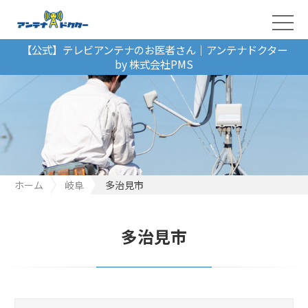
【公式】テレビアンテナのお医者さん｜アンテナドクター
by 株式会社PMS
ホーム
岐阜
多治見市
多治見市