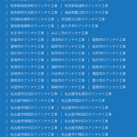
知多郡南知多町のアンテナ工事
知多郡東浦町のアンテナ工事
知多郡阿久比町のアンテナ工事
海部郡蟹江町のアンテナ工事
丹羽郡扶桑町のアンテナ工事
丹羽郡大口町のアンテナ工事
愛知郡東郷町のアンテナ工事
長久手市のアンテナ工事
あま市のアンテナ工事
みよし市のアンテナ工事
弥富市のアンテナ工事
清須市のアンテナ工事
愛西市のアンテナ工事
豊明市のアンテナ工事
田原市のアンテナ工事
高浜市のアンテナ工事
知立市のアンテナ工事
知多市のアンテナ工事
大府市のアンテナ工事
東海市のアンテナ工事
新城市のアンテナ工事
稲沢市のアンテナ工事
常滑市のアンテナ工事
蒲郡市のアンテナ工事
西尾市のアンテナ工事
安城市のアンテナ工事
刈谷市のアンテナ工事
豊田市のアンテナ工事
碧南市のアンテナ工事
津島市のアンテナ工事
豊川市のアンテナ工事
半田市のアンテナ工事
岡崎市のアンテナ工事
豊橋市のアンテナ工事
名古屋市天白区のアンテナ工事
名古屋市名東区のアンテナ工事
名古屋市緑区のアンテナ工事
名古屋市南区のアンテナ工事
名古屋市港区のアンテナ工事
名古屋市中川区のアンテナ工事
名古屋市熱田区のアンテナ工事
名古屋市昭和区のアンテナ工事
名古屋市瑞穂区のアンテナ工事
名古屋市中区のアンテナ工事
名古屋市中村区のアンテナ工事
名古屋市西区のアンテナ工事
名古屋市東区のアンテナ工事
名古屋市千種区のアンテナ工事