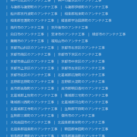
与謝郡与謝野町のアンテナ工事
与謝郡伊根町のアンテナ工事
船井郡京丹波町のアンテナ工事
相楽郡和束町のアンテナ工事
相楽郡笠置町のアンテナ工事
綴喜郡宇治田原町のアンテナ工事
南丹市のアンテナ工事
京丹後市のアンテナ工事
向日市のアンテナ工事
宮津市のアンテナ工事
綾部市のアンテナ工事
舞鶴市のアンテナ工事
福知山市のアンテナ工事
京都市山科区のアンテナ工事
京都市右京区のアンテナ工事
京都市南区のアンテナ工事
京都市下京区のアンテナ工事
京都市東山区のアンテナ工事
京都市中京区のアンテナ工事
京都市上京区のアンテナ工事
京都市左京区のアンテナ工事
京都市北区のアンテナ工事
北葛城郡広陵町のアンテナ工事
吉野郡吉野町のアンテナ工事
吉野郡大淀町のアンテナ工事
高市郡高取町のアンテナ工事
高市郡明日香村のアンテナ工事
北葛城郡上牧町のアンテナ工事
磯城郡三宅町のアンテナ工事
磯城郡川西町のアンテナ工事
北葛城郡河合町のアンテナ工事
北葛城郡王寺町のアンテナ工事
生駒郡平群町のアンテナ工事
生駒郡三郷町のアンテナ工事
御所市のアンテナ工事
大和高田市のアンテナ工事
北設楽郡東栄町のアンテナ工事
北設楽郡設楽町のアンテナ工事
額田郡幸田町のアンテナ工事
知多郡武豊町のアンテナ工事
知多郡美浜町のアンテナ工事