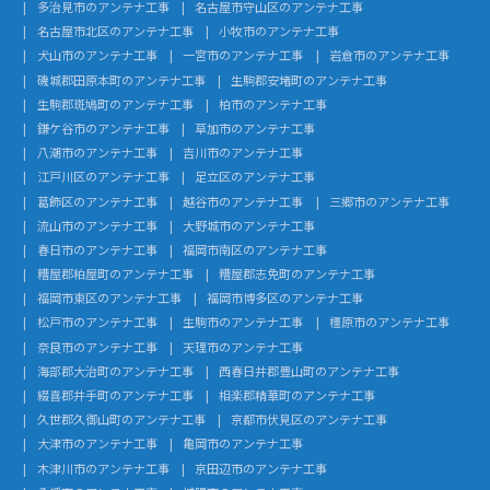
多治見市のアンテナ工事
名古屋市守山区のアンテナ工事
名古屋市北区のアンテナ工事
小牧市のアンテナ工事
犬山市のアンテナ工事
一宮市のアンテナ工事
岩倉市のアンテナ工事
磯城郡田原本町のアンテナ工事
生駒郡安堵町のアンテナ工事
生駒郡斑鳩町のアンテナ工事
柏市のアンテナ工事
鎌ケ谷市のアンテナ工事
草加市のアンテナ工事
八潮市のアンテナ工事
吉川市のアンテナ工事
江戸川区のアンテナ工事
足立区のアンテナ工事
葛飾区のアンテナ工事
越谷市のアンテナ工事
三郷市のアンテナ工事
流山市のアンテナ工事
大野城市のアンテナ工事
春日市のアンテナ工事
福岡市南区のアンテナ工事
糟屋郡粕屋町のアンテナ工事
糟屋郡志免町のアンテナ工事
福岡市東区のアンテナ工事
福岡市博多区のアンテナ工事
松戸市のアンテナ工事
生駒市のアンテナ工事
橿原市のアンテナ工事
奈良市のアンテナ工事
天理市のアンテナ工事
海部郡大治町のアンテナ工事
西春日井郡豊山町のアンテナ工事
綴喜郡井手町のアンテナ工事
相楽郡精華町のアンテナ工事
久世郡久御山町のアンテナ工事
京都市伏見区のアンテナ工事
大津市のアンテナ工事
亀岡市のアンテナ工事
木津川市のアンテナ工事
京田辺市のアンテナ工事