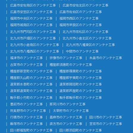
広島市安佐南区のアンテナ工事
広島市安佐北区のアンテナ工事
広島市安芸区のアンテナ工事
広島市佐伯区のアンテナ工事
福岡市中央区のアンテナ工事
福岡市西区のアンテナ工事
福岡市城南区のアンテナ工事
福岡市早良区のアンテナ工事
北九州市門司区のアンテナ工事
北九州市若松区のアンテナ工事
北九州市戸畑区のアンテナ工事
北九州市小倉北区のアンテナ工事
北九州市小倉南区のアンテナ工事
北九州市八幡東区のアンテナ工事
北九州市八幡西区のアンテナ工事
中間市のアンテナ工事
福津市のアンテナ工事
宗像市のアンテナ工事
糸島市のアンテナ工事
古賀市のアンテナ工事
糟屋郡須惠町のアンテナ工事
糟屋郡新宮町のアンテナ工事
糟屋郡篠栗町のアンテナ工事
糟屋郡久山町のアンテナ工事
糟屋郡宇美町のアンテナ工事
遠賀郡水巻町のアンテナ工事
遠賀郡岡垣町のアンテナ工事
遠賀郡遠賀町のアンテナ工事
遠賀郡芦屋町のアンテナ工事
鞍手郡小竹町のアンテナ工事
鞍手郡鞍手町のアンテナ工事
豊前市のアンテナ工事
那珂川市のアンテナ工事
筑紫野市のアンテナ工事
太宰府市のアンテナ工事
行橋市のアンテナ工事
嘉麻市のアンテナ工事
田川市のアンテナ工事
飯塚市のアンテナ工事
直方市のアンテナ工事
宮若市のアンテナ工事
田川郡福智町のアンテナ工事
田川郡添田町のアンテナ工事