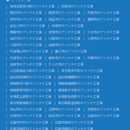
南埼玉郡宮代町のアンテナ工事
尼崎市のアンテナ工事
明石市のアンテナ工事
西宮市のアンテナ工事
芦屋市のアンテナ工事
伊丹市のアンテナ工事
相生市のアンテナ工事
豊岡市のアンテナ工事
加古川市のアンテナ工事
赤穂市のアンテナ工事
西脇市のアンテナ工事
宝塚市のアンテナ工事
三木市のアンテナ工事
高砂市のアンテナ工事
川西市のアンテナ工事
小野市のアンテナ工事
三田市のアンテナ工事
加西市のアンテナ工事
丹波篠山市のアンテナ工事
養父市のアンテナ工事
丹波市のアンテナ工事
朝来市のアンテナ工事
宍粟市のアンテナ工事
加東市のアンテナ工事
たつの市のアンテナ工事
川辺郡猪名川町のアンテナ工事
多可郡多可町のアンテナ工事
加古郡稲美町のアンテナ工事
加古郡播磨町のアンテナ工事
神崎郡市川町のアンテナ工事
神崎郡福崎町のアンテナ工事
神崎郡神河町のアンテナ工事
揖保郡太子町のアンテナ工事
赤穂郡上郡町のアンテナ工事
佐用郡佐用町のアンテナ工事
美方郡香美町のアンテナ工事
美方郡新温泉町のアンテナ工事
津山市のアンテナ工事
玉野市のアンテナ工事
笠岡市のアンテナ工事
井原市のアンテナ工事
総社市のアンテナ工事
淡路市のアンテナ工事
広島市中区のアンテナ工事
広島市東区のアンテナ工事
広島市南区のアンテナ工事
広島市西区のアンテナ工事