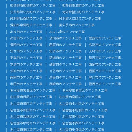
知多郡南知多町のアンテナ工事
知多郡東浦町のアンテナ工事
知多郡阿久比町のアンテナ工事
海部郡蟹江町のアンテナ工事
丹羽郡扶桑町のアンテナ工事
丹羽郡大口町のアンテナ工事
愛知郡東郷町のアンテナ工事
長久手市のアンテナ工事
あま市のアンテナ工事
みよし市のアンテナ工事
弥富市のアンテナ工事
清須市のアンテナ工事
愛西市のアンテナ工事
豊明市のアンテナ工事
田原市のアンテナ工事
高浜市のアンテナ工事
知立市のアンテナ工事
知多市のアンテナ工事
大府市のアンテナ工事
東海市のアンテナ工事
新城市のアンテナ工事
稲沢市のアンテナ工事
常滑市のアンテナ工事
蒲郡市のアンテナ工事
西尾市のアンテナ工事
安城市のアンテナ工事
刈谷市のアンテナ工事
豊田市のアンテナ工事
碧南市のアンテナ工事
津島市のアンテナ工事
豊川市のアンテナ工事
半田市のアンテナ工事
岡崎市のアンテナ工事
豊橋市のアンテナ工事
名古屋市天白区のアンテナ工事
名古屋市名東区のアンテナ工事
名古屋市緑区のアンテナ工事
名古屋市南区のアンテナ工事
名古屋市港区のアンテナ工事
名古屋市中川区のアンテナ工事
名古屋市熱田区のアンテナ工事
名古屋市昭和区のアンテナ工事
名古屋市瑞穂区のアンテナ工事
名古屋市中区のアンテナ工事
名古屋市中村区のアンテナ工事
名古屋市西区のアンテナ工事
名古屋市東区のアンテナ工事
名古屋市千種区のアンテナ工事