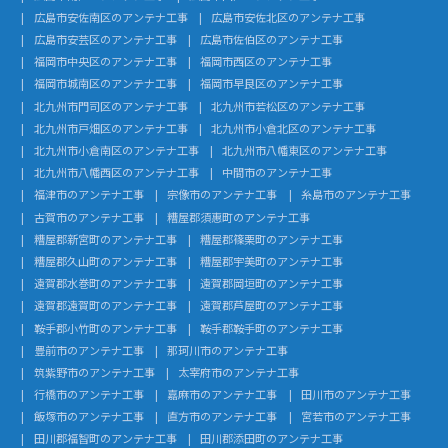
広島市安佐南区のアンテナ工事
広島市安佐北区のアンテナ工事
広島市安芸区のアンテナ工事
広島市佐伯区のアンテナ工事
福岡市中央区のアンテナ工事
福岡市西区のアンテナ工事
福岡市城南区のアンテナ工事
福岡市早良区のアンテナ工事
北九州市門司区のアンテナ工事
北九州市若松区のアンテナ工事
北九州市戸畑区のアンテナ工事
北九州市小倉北区のアンテナ工事
北九州市小倉南区のアンテナ工事
北九州市八幡東区のアンテナ工事
北九州市八幡西区のアンテナ工事
中間市のアンテナ工事
福津市のアンテナ工事
宗像市のアンテナ工事
糸島市のアンテナ工事
古賀市のアンテナ工事
糟屋郡須惠町のアンテナ工事
糟屋郡新宮町のアンテナ工事
糟屋郡篠栗町のアンテナ工事
糟屋郡久山町のアンテナ工事
糟屋郡宇美町のアンテナ工事
遠賀郡水巻町のアンテナ工事
遠賀郡岡垣町のアンテナ工事
遠賀郡遠賀町のアンテナ工事
遠賀郡芦屋町のアンテナ工事
鞍手郡小竹町のアンテナ工事
鞍手郡鞍手町のアンテナ工事
豊前市のアンテナ工事
那珂川市のアンテナ工事
筑紫野市のアンテナ工事
太宰府市のアンテナ工事
行橋市のアンテナ工事
嘉麻市のアンテナ工事
田川市のアンテナ工事
飯塚市のアンテナ工事
直方市のアンテナ工事
宮若市のアンテナ工事
田川郡福智町のアンテナ工事
田川郡添田町のアンテナ工事