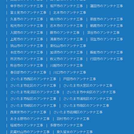
幸手市のアンテナ工事
坂戸市のアンテナ工事
蓮田市のアンテナ工事
富士見市のアンテナ工事
北本市のアンテナ工事
久喜市のアンテナ工事
桶川市のアンテナ工事
新座市のアンテナ工事
和光市のアンテナ工事
志木市のアンテナ工事
朝霞市のアンテナ工事
入間市のアンテナ工事
蕨市のアンテナ工事
深谷市のアンテナ工事
上尾市のアンテナ工事
鴻巣市のアンテナ工事
羽生市のアンテナ工事
狭山市のアンテナ工事
東松山市のアンテナ工事
本庄市のアンテナ工事
加須市のアンテナ工事
飯能市のアンテナ工事
所沢市のアンテナ工事
秩父市のアンテナ工事
行田市のアンテナ工事
熊谷市のアンテナ工事
川越市のアンテナ工事
春日部市のアンテナ工事
川口市のアンテナ工事
さいたま市西区のアンテナ工事
戸田市のアンテナ工事
さいたま市北区のアンテナ工事
さいたま市大宮区のアンテナ工事
さいたま市見沼区のアンテナ工事
さいたま市中央区のアンテナ工事
さいたま市桜区のアンテナ工事
さいたま市浦和区のアンテナ工事
さいたま市緑区のアンテナ工事
さいたま市南区のアンテナ工事
西東京市のアンテナ工事
さいたま市岩槻区のアンテナ工事
あきる野市のアンテナ工事
羽村市のアンテナ工事
稲城市のアンテナ工事
多摩市のアンテナ工事
武蔵村山市のアンテナ工事
東久留米のアンテナ工事