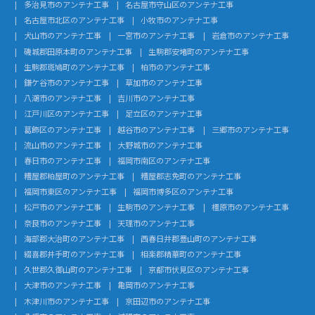
多治見市のアンテナ工事
名古屋市守山区のアンテナ工事
名古屋市北区のアンテナ工事
小牧市のアンテナ工事
犬山市のアンテナ工事
一宮市のアンテナ工事
岩倉市のアンテナ工事
磯城郡田原本町のアンテナ工事
生駒郡安堵町のアンテナ工事
生駒郡斑鳩町のアンテナ工事
柏市のアンテナ工事
鎌ケ谷市のアンテナ工事
草加市のアンテナ工事
八潮市のアンテナ工事
吉川市のアンテナ工事
江戸川区のアンテナ工事
足立区のアンテナ工事
葛飾区のアンテナ工事
越谷市のアンテナ工事
三郷市のアンテナ工事
流山市のアンテナ工事
大野城市のアンテナ工事
春日市のアンテナ工事
福岡市南区のアンテナ工事
糟屋郡粕屋町のアンテナ工事
糟屋郡志免町のアンテナ工事
福岡市東区のアンテナ工事
福岡市博多区のアンテナ工事
松戸市のアンテナ工事
生駒市のアンテナ工事
橿原市のアンテナ工事
奈良市のアンテナ工事
天理市のアンテナ工事
海部郡大治町のアンテナ工事
西春日井郡豊山町のアンテナ工事
綴喜郡井手町のアンテナ工事
相楽郡精華町のアンテナ工事
久世郡久御山町のアンテナ工事
京都市伏見区のアンテナ工事
大津市のアンテナ工事
亀岡市のアンテナ工事
木津川市のアンテナ工事
京田辺市のアンテナ工事