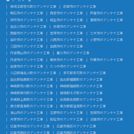
南埼玉郡宮代町のアンテナ工事
尼崎市のアンテナ工事
明石市のアンテナ工事
西宮市のアンテナ工事
芦屋市のアンテナ工事
伊丹市のアンテナ工事
相生市のアンテナ工事
豊岡市のアンテナ工事
加古川市のアンテナ工事
赤穂市のアンテナ工事
西脇市のアンテナ工事
宝塚市のアンテナ工事
三木市のアンテナ工事
高砂市のアンテナ工事
川西市のアンテナ工事
小野市のアンテナ工事
三田市のアンテナ工事
加西市のアンテナ工事
丹波篠山市のアンテナ工事
養父市のアンテナ工事
丹波市のアンテナ工事
朝来市のアンテナ工事
宍粟市のアンテナ工事
加東市のアンテナ工事
たつの市のアンテナ工事
川辺郡猪名川町のアンテナ工事
多可郡多可町のアンテナ工事
加古郡稲美町のアンテナ工事
加古郡播磨町のアンテナ工事
神崎郡市川町のアンテナ工事
神崎郡福崎町のアンテナ工事
神崎郡神河町のアンテナ工事
揖保郡太子町のアンテナ工事
赤穂郡上郡町のアンテナ工事
佐用郡佐用町のアンテナ工事
美方郡香美町のアンテナ工事
美方郡新温泉町のアンテナ工事
津山市のアンテナ工事
玉野市のアンテナ工事
笠岡市のアンテナ工事
井原市のアンテナ工事
総社市のアンテナ工事
淡路市のアンテナ工事
広島市中区のアンテナ工事
広島市東区のアンテナ工事
広島市南区のアンテナ工事
広島市西区のアンテナ工事