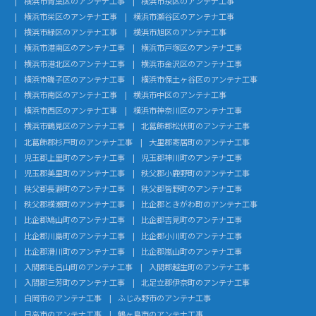
横浜市青葉区のアンテナ工事
横浜市泉区のアンテナ工事
横浜市栄区のアンテナ工事
横浜市瀬谷区のアンテナ工事
横浜市緑区のアンテナ工事
横浜市旭区のアンテナ工事
横浜市港南区のアンテナ工事
横浜市戸塚区のアンテナ工事
横浜市港北区のアンテナ工事
横浜市金沢区のアンテナ工事
横浜市磯子区のアンテナ工事
横浜市保土ヶ谷区のアンテナ工事
横浜市南区のアンテナ工事
横浜市中区のアンテナ工事
横浜市西区のアンテナ工事
横浜市神奈川区のアンテナ工事
横浜市鶴見区のアンテナ工事
北葛飾郡松伏町のアンテナ工事
北葛飾郡杉戸町のアンテナ工事
大里郡寄居町のアンテナ工事
児玉郡上里町のアンテナ工事
児玉郡神川町のアンテナ工事
児玉郡美里町のアンテナ工事
秩父郡小鹿野町のアンテナ工事
秩父郡長瀞町のアンテナ工事
秩父郡皆野町のアンテナ工事
秩父郡横瀬町のアンテナ工事
比企郡ときがわ町のアンテナ工事
比企郡鳩山町のアンテナ工事
比企郡吉見町のアンテナ工事
比企郡川島町のアンテナ工事
比企郡小川町のアンテナ工事
比企郡滑川町のアンテナ工事
比企郡嵐山町のアンテナ工事
入間郡毛呂山町のアンテナ工事
入間郡越生町のアンテナ工事
入間郡三芳町のアンテナ工事
北足立郡伊奈町のアンテナ工事
白岡市のアンテナ工事
ふじみ野市のアンテナ工事
日高市のアンテナ工事
鶴ヶ島市のアンテナ工事