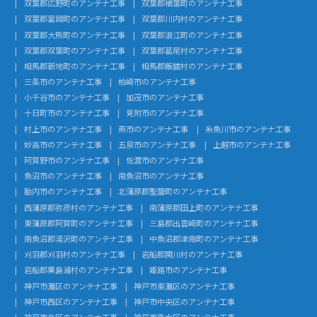
双葉郡広野町のアンテナ工事
双葉郡楢葉町のアンテナ工事
双葉郡富岡町のアンテナ工事
双葉郡川内村のアンテナ工事
双葉郡大熊町のアンテナ工事
双葉郡浪江町のアンテナ工事
双葉郡双葉町のアンテナ工事
双葉郡葛尾村のアンテナ工事
相馬郡新地町のアンテナ工事
相馬郡飯舘村のアンテナ工事
三条市のアンテナ工事
柏崎市のアンテナ工事
小千谷市のアンテナ工事
加茂市のアンテナ工事
十日町市のアンテナ工事
見附市のアンテナ工事
村上市のアンテナ工事
燕市のアンテナ工事
糸魚川市のアンテナ工事
妙高市のアンテナ工事
五泉市のアンテナ工事
上越市のアンテナ工事
阿賀野市のアンテナ工事
佐渡市のアンテナ工事
魚沼市のアンテナ工事
南魚沼市のアンテナ工事
胎内市のアンテナ工事
北蒲原郡聖籠町のアンテナ工事
西蒲原郡弥彦村のアンテナ工事
南蒲原郡田上町のアンテナ工事
東蒲原郡阿賀町のアンテナ工事
三島郡出雲崎町のアンテナ工事
南魚沼郡湯沢町のアンテナ工事
中魚沼郡津南町のアンテナ工事
刈羽郡刈羽村のアンテナ工事
岩船郡関川村のアンテナ工事
岩船郡粟島浦村のアンテナ工事
姫路市のアンテナ工事
神戸市灘区のアンテナ工事
神戸市東灘区のアンテナ工事
神戸市西区のアンテナ工事
神戸市中央区のアンテナ工事
神戸市北区のアンテナ工事
神戸市垂水区のアンテナ工事