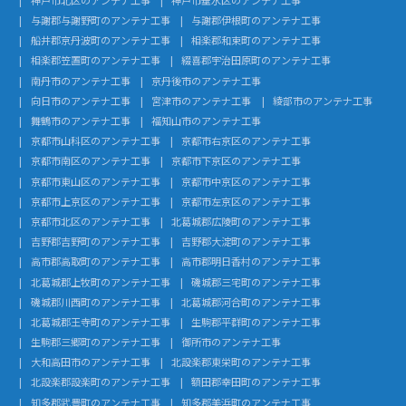
与謝郡与謝野町のアンテナ工事
与謝郡伊根町のアンテナ工事
船井郡京丹波町のアンテナ工事
相楽郡和束町のアンテナ工事
相楽郡笠置町のアンテナ工事
綴喜郡宇治田原町のアンテナ工事
南丹市のアンテナ工事
京丹後市のアンテナ工事
向日市のアンテナ工事
宮津市のアンテナ工事
綾部市のアンテナ工事
舞鶴市のアンテナ工事
福知山市のアンテナ工事
京都市山科区のアンテナ工事
京都市右京区のアンテナ工事
京都市南区のアンテナ工事
京都市下京区のアンテナ工事
京都市東山区のアンテナ工事
京都市中京区のアンテナ工事
京都市上京区のアンテナ工事
京都市左京区のアンテナ工事
京都市北区のアンテナ工事
北葛城郡広陵町のアンテナ工事
吉野郡吉野町のアンテナ工事
吉野郡大淀町のアンテナ工事
高市郡高取町のアンテナ工事
高市郡明日香村のアンテナ工事
北葛城郡上牧町のアンテナ工事
磯城郡三宅町のアンテナ工事
磯城郡川西町のアンテナ工事
北葛城郡河合町のアンテナ工事
北葛城郡王寺町のアンテナ工事
生駒郡平群町のアンテナ工事
生駒郡三郷町のアンテナ工事
御所市のアンテナ工事
大和高田市のアンテナ工事
北設楽郡東栄町のアンテナ工事
北設楽郡設楽町のアンテナ工事
額田郡幸田町のアンテナ工事
知多郡武豊町のアンテナ工事
知多郡美浜町のアンテナ工事