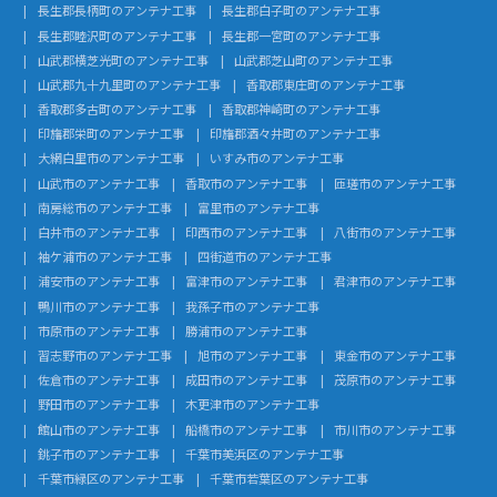
長生郡長柄町のアンテナ工事
長生郡白子町のアンテナ工事
長生郡睦沢町のアンテナ工事
長生郡一宮町のアンテナ工事
山武郡横芝光町のアンテナ工事
山武郡芝山町のアンテナ工事
山武郡九十九里町のアンテナ工事
香取郡東庄町のアンテナ工事
香取郡多古町のアンテナ工事
香取郡神崎町のアンテナ工事
印旛郡栄町のアンテナ工事
印旛郡酒々井町のアンテナ工事
大網白里市のアンテナ工事
いすみ市のアンテナ工事
山武市のアンテナ工事
香取市のアンテナ工事
匝瑳市のアンテナ工事
南房総市のアンテナ工事
富里市のアンテナ工事
白井市のアンテナ工事
印西市のアンテナ工事
八街市のアンテナ工事
袖ケ浦市のアンテナ工事
四街道市のアンテナ工事
浦安市のアンテナ工事
富津市のアンテナ工事
君津市のアンテナ工事
鴨川市のアンテナ工事
我孫子市のアンテナ工事
市原市のアンテナ工事
勝浦市のアンテナ工事
習志野市のアンテナ工事
旭市のアンテナ工事
東金市のアンテナ工事
佐倉市のアンテナ工事
成田市のアンテナ工事
茂原市のアンテナ工事
野田市のアンテナ工事
木更津市のアンテナ工事
館山市のアンテナ工事
船橋市のアンテナ工事
市川市のアンテナ工事
銚子市のアンテナ工事
千葉市美浜区のアンテナ工事
千葉市緑区のアンテナ工事
千葉市若葉区のアンテナ工事