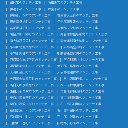
田村市のアンテナ工事
南相馬市のアンテナ工事
伊達市のアンテナ工事
本宮市のアンテナ工事
伊達郡川俣町のアンテナ工事
安達郡大玉村のアンテナ工事
伊達郡桑折町のアンテナ工事
伊達郡国見町のアンテナ工事
岩瀬郡鏡石町のアンテナ工事
岩瀬郡天栄村のアンテナ工事
南会津郡下郷町のアンテナ工事
南会津郡檜枝岐村のアンテナ工事
南会津郡只見町のアンテナ工事
南会津郡南会津町のアンテナ工事
耶麻郡北塩原村のアンテナ工事
耶麻郡西会津町のアンテナ工事
耶麻郡磐梯町のアンテナ工事
耶麻郡猪苗代町のアンテナ工事
河沼郡会津坂下町のアンテナ工事
河沼郡湯川村のアンテナ工事
河沼郡柳津町のアンテナ工事
大沼郡三島町のアンテナ工事
大沼郡金山町のアンテナ工事
大沼郡昭和村のアンテナ工事
大沼郡会津美里町のアンテナ工事
西白河郡西郷村のアンテナ工事
西白河郡泉崎村のアンテナ工事
西白河郡中島村のアンテナ工事
西白河郡矢吹町のアンテナ工事
東白川郡棚倉町のアンテナ工事
東白川郡矢祭町のアンテナ工事
東白川郡塙町のアンテナ工事
東白川郡鮫川村のアンテナ工事
石川郡石川町のアンテナ工事
石川郡玉川村のアンテナ工事
石川郡平田村のアンテナ工事
石川郡浅川町のアンテナ工事
石川郡古殿町のアンテナ工事
田村郡三春町のアンテナ工事
田村郡小野町のアンテナ工事