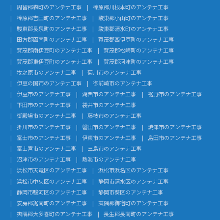
周智郡森町のアンテナ工事
榛原郡川根本町のアンテナ工事
榛原郡吉田町のアンテナ工事
駿東郡小山町のアンテナ工事
駿東郡長泉町のアンテナ工事
駿東郡清水町のアンテナ工事
田方郡函南町のアンテナ工事
賀茂郡西伊豆町のアンテナ工事
賀茂郡南伊豆町のアンテナ工事
賀茂郡松崎町のアンテナ工事
賀茂郡東伊豆町のアンテナ工事
賀茂郡河津町のアンテナ工事
牧之原市のアンテナ工事
菊川市のアンテナ工事
伊豆の国市のアンテナ工事
御前崎市のアンテナ工事
伊豆市のアンテナ工事
湖西市のアンテナ工事
裾野市のアンテナ工事
下田市のアンテナ工事
袋井市のアンテナ工事
御殿場市のアンテナ工事
藤枝市のアンテナ工事
掛川市のアンテナ工事
磐田市のアンテナ工事
焼津市のアンテナ工事
富士市のアンテナ工事
伊東市のアンテナ工事
島田市のアンテナ工事
富士宮市のアンテナ工事
三島市のアンテナ工事
沼津市のアンテナ工事
熱海市のアンテナ工事
浜松市天竜区のアンテナ工事
浜松市浜名区のアンテナ工事
浜松市中央区のアンテナ工事
静岡市清水区のアンテナ工事
静岡市駿河区のアンテナ工事
静岡市葵区のアンテナ工事
安房郡鋸南町のアンテナ工事
夷隅郡御宿町のアンテナ工事
夷隅郡大多喜町のアンテナ工事
長生郡長南町のアンテナ工事