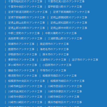
千葉市稲毛区のアンテナ工事
千葉市花見川区のアンテナ工事
千葉市中央区のアンテナ工事
愛甲郡愛川町のアンテナ工事
足柄下郡湯河原町のアンテナ工事
足柄下郡真鶴町のアンテナ工事
足柄下郡箱根町のアンテナ工事
足柄上郡開成町のアンテナ工事
足柄上郡山北町のアンテナ工事
足柄上郡松田町のアンテナ工事
足柄上郡大井町のアンテナ工事
足柄上郡中井町のアンテナ工事
中郡二宮町のアンテナ工事
中郡大磯町のアンテナ工事
高座郡寒川町のアンテナ工事
三浦郡葉山町のアンテナ工事
綾瀬市のアンテナ工事
南足柄市のアンテナ工事
座間市のアンテナ工事
海老名市のアンテナ工事
伊勢原市のアンテナ工事
厚木市のアンテナ工事
秦野市のアンテナ工事
三浦市のアンテナ工事
逗子市のアンテナ工事
茅ヶ崎市のアンテナ工事
小田原市のアンテナ工事
鎌倉市のアンテナ工事
平塚市のアンテナ工事
横須賀市のアンテナ工事
相模原市南区のアンテナ工事
相模原市中央区のアンテナ工事
相模原市緑区のアンテナ工事
川崎市麻生区のアンテナ工事
川崎市宮前区のアンテナ工事
川崎市高津区のアンテナ工事
川崎市多摩区のアンテナ工事
川崎市中原区のアンテナ工事
川崎市幸区のアンテナ工事
川崎市川崎区のアンテナ工事
横浜市都筑区のアンテナ工事