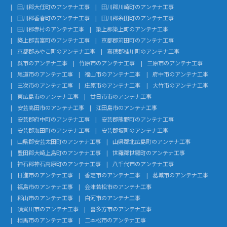
田川郡大任町のアンテナ工事
田川郡川崎町のアンテナ工事
田川郡香春町のアンテナ工事
田川郡糸田町のアンテナ工事
田川郡赤村のアンテナ工事
築上郡築上町のアンテナ工事
築上郡吉富町のアンテナ工事
京都郡苅田町のアンテナ工事
京都郡みやこ町のアンテナ工事
嘉穂郡桂川町のアンテナ工事
呉市のアンテナ工事
竹原市のアンテナ工事
三原市のアンテナ工事
尾道市のアンテナ工事
福山市のアンテナ工事
府中市のアンテナ工事
三次市のアンテナ工事
庄原市のアンテナ工事
大竹市のアンテナ工事
東広島市のアンテナ工事
廿日市市のアンテナ工事
安芸高田市のアンテナ工事
江田島市のアンテナ工事
安芸郡府中町のアンテナ工事
安芸郡熊野町のアンテナ工事
安芸郡海田町のアンテナ工事
安芸郡坂町のアンテナ工事
山県郡安芸太田町のアンテナ工事
山県郡北広島町のアンテナ工事
豊田郡大崎上島町のアンテナ工事
世羅郡世羅町のアンテナ工事
神石郡神石高原町のアンテナ工事
八千代市のアンテナ工事
日進市のアンテナ工事
香芝市のアンテナ工事
葛城市のアンテナ工事
福島市のアンテナ工事
会津若松市のアンテナ工事
郡山市のアンテナ工事
白河市のアンテナ工事
須賀川市のアンテナ工事
喜多方市のアンテナ工事
相馬市のアンテナ工事
二本松市のアンテナ工事