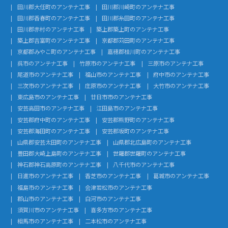
田川郡大任町のアンテナ工事
田川郡川崎町のアンテナ工事
田川郡香春町のアンテナ工事
田川郡糸田町のアンテナ工事
田川郡赤村のアンテナ工事
築上郡築上町のアンテナ工事
築上郡吉富町のアンテナ工事
京都郡苅田町のアンテナ工事
京都郡みやこ町のアンテナ工事
嘉穂郡桂川町のアンテナ工事
呉市のアンテナ工事
竹原市のアンテナ工事
三原市のアンテナ工事
尾道市のアンテナ工事
福山市のアンテナ工事
府中市のアンテナ工事
三次市のアンテナ工事
庄原市のアンテナ工事
大竹市のアンテナ工事
東広島市のアンテナ工事
廿日市市のアンテナ工事
安芸高田市のアンテナ工事
江田島市のアンテナ工事
安芸郡府中町のアンテナ工事
安芸郡熊野町のアンテナ工事
安芸郡海田町のアンテナ工事
安芸郡坂町のアンテナ工事
山県郡安芸太田町のアンテナ工事
山県郡北広島町のアンテナ工事
豊田郡大崎上島町のアンテナ工事
世羅郡世羅町のアンテナ工事
神石郡神石高原町のアンテナ工事
八千代市のアンテナ工事
日進市のアンテナ工事
香芝市のアンテナ工事
葛城市のアンテナ工事
福島市のアンテナ工事
会津若松市のアンテナ工事
郡山市のアンテナ工事
白河市のアンテナ工事
須賀川市のアンテナ工事
喜多方市のアンテナ工事
相馬市のアンテナ工事
二本松市のアンテナ工事