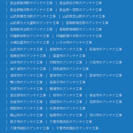
長生郡長柄町のアンテナ工事
長生郡白子町のアンテナ工事
長生郡睦沢町のアンテナ工事
長生郡一宮町のアンテナ工事
山武郡横芝光町のアンテナ工事
山武郡芝山町のアンテナ工事
山武郡九十九里町のアンテナ工事
香取郡東庄町のアンテナ工事
香取郡多古町のアンテナ工事
香取郡神崎町のアンテナ工事
印旛郡栄町のアンテナ工事
印旛郡酒々井町のアンテナ工事
大網白里市のアンテナ工事
いすみ市のアンテナ工事
山武市のアンテナ工事
香取市のアンテナ工事
匝瑳市のアンテナ工事
南房総市のアンテナ工事
富里市のアンテナ工事
白井市のアンテナ工事
印西市のアンテナ工事
八街市のアンテナ工事
袖ケ浦市のアンテナ工事
四街道市のアンテナ工事
浦安市のアンテナ工事
富津市のアンテナ工事
君津市のアンテナ工事
鴨川市のアンテナ工事
我孫子市のアンテナ工事
市原市のアンテナ工事
勝浦市のアンテナ工事
習志野市のアンテナ工事
旭市のアンテナ工事
東金市のアンテナ工事
佐倉市のアンテナ工事
成田市のアンテナ工事
茂原市のアンテナ工事
野田市のアンテナ工事
木更津市のアンテナ工事
館山市のアンテナ工事
船橋市のアンテナ工事
市川市のアンテナ工事
銚子市のアンテナ工事
千葉市美浜区のアンテナ工事
千葉市緑区のアンテナ工事
千葉市若葉区のアンテナ工事