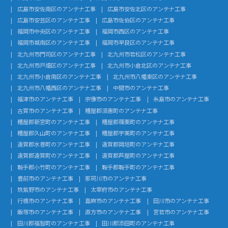
広島市安佐南区のアンテナ工事
広島市安佐北区のアンテナ工事
広島市安芸区のアンテナ工事
広島市佐伯区のアンテナ工事
福岡市中央区のアンテナ工事
福岡市西区のアンテナ工事
福岡市城南区のアンテナ工事
福岡市早良区のアンテナ工事
北九州市門司区のアンテナ工事
北九州市若松区のアンテナ工事
北九州市戸畑区のアンテナ工事
北九州市小倉北区のアンテナ工事
北九州市小倉南区のアンテナ工事
北九州市八幡東区のアンテナ工事
北九州市八幡西区のアンテナ工事
中間市のアンテナ工事
福津市のアンテナ工事
宗像市のアンテナ工事
糸島市のアンテナ工事
古賀市のアンテナ工事
糟屋郡須惠町のアンテナ工事
糟屋郡新宮町のアンテナ工事
糟屋郡篠栗町のアンテナ工事
糟屋郡久山町のアンテナ工事
糟屋郡宇美町のアンテナ工事
遠賀郡水巻町のアンテナ工事
遠賀郡岡垣町のアンテナ工事
遠賀郡遠賀町のアンテナ工事
遠賀郡芦屋町のアンテナ工事
鞍手郡小竹町のアンテナ工事
鞍手郡鞍手町のアンテナ工事
豊前市のアンテナ工事
那珂川市のアンテナ工事
筑紫野市のアンテナ工事
太宰府市のアンテナ工事
行橋市のアンテナ工事
嘉麻市のアンテナ工事
田川市のアンテナ工事
飯塚市のアンテナ工事
直方市のアンテナ工事
宮若市のアンテナ工事
田川郡福智町のアンテナ工事
田川郡添田町のアンテナ工事