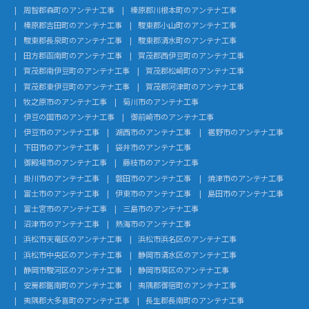
周智郡森町のアンテナ工事
榛原郡川根本町のアンテナ工事
榛原郡吉田町のアンテナ工事
駿東郡小山町のアンテナ工事
駿東郡長泉町のアンテナ工事
駿東郡清水町のアンテナ工事
田方郡函南町のアンテナ工事
賀茂郡西伊豆町のアンテナ工事
賀茂郡南伊豆町のアンテナ工事
賀茂郡松崎町のアンテナ工事
賀茂郡東伊豆町のアンテナ工事
賀茂郡河津町のアンテナ工事
牧之原市のアンテナ工事
菊川市のアンテナ工事
伊豆の国市のアンテナ工事
御前崎市のアンテナ工事
伊豆市のアンテナ工事
湖西市のアンテナ工事
裾野市のアンテナ工事
下田市のアンテナ工事
袋井市のアンテナ工事
御殿場市のアンテナ工事
藤枝市のアンテナ工事
掛川市のアンテナ工事
磐田市のアンテナ工事
焼津市のアンテナ工事
富士市のアンテナ工事
伊東市のアンテナ工事
島田市のアンテナ工事
富士宮市のアンテナ工事
三島市のアンテナ工事
沼津市のアンテナ工事
熱海市のアンテナ工事
浜松市天竜区のアンテナ工事
浜松市浜名区のアンテナ工事
浜松市中央区のアンテナ工事
静岡市清水区のアンテナ工事
静岡市駿河区のアンテナ工事
静岡市葵区のアンテナ工事
安房郡鋸南町のアンテナ工事
夷隅郡御宿町のアンテナ工事
夷隅郡大多喜町のアンテナ工事
長生郡長南町のアンテナ工事