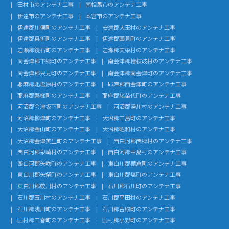
田村市のアンテナ工事
南相馬市のアンテナ工事
伊達市のアンテナ工事
本宮市のアンテナ工事
伊達郡川俣町のアンテナ工事
安達郡大玉村のアンテナ工事
伊達郡桑折町のアンテナ工事
伊達郡国見町のアンテナ工事
岩瀬郡鏡石町のアンテナ工事
岩瀬郡天栄村のアンテナ工事
南会津郡下郷町のアンテナ工事
南会津郡檜枝岐村のアンテナ工事
南会津郡只見町のアンテナ工事
南会津郡南会津町のアンテナ工事
耶麻郡北塩原村のアンテナ工事
耶麻郡西会津町のアンテナ工事
耶麻郡磐梯町のアンテナ工事
耶麻郡猪苗代町のアンテナ工事
河沼郡会津坂下町のアンテナ工事
河沼郡湯川村のアンテナ工事
河沼郡柳津町のアンテナ工事
大沼郡三島町のアンテナ工事
大沼郡金山町のアンテナ工事
大沼郡昭和村のアンテナ工事
大沼郡会津美里町のアンテナ工事
西白河郡西郷村のアンテナ工事
西白河郡泉崎村のアンテナ工事
西白河郡中島村のアンテナ工事
西白河郡矢吹町のアンテナ工事
東白川郡棚倉町のアンテナ工事
東白川郡矢祭町のアンテナ工事
東白川郡塙町のアンテナ工事
東白川郡鮫川村のアンテナ工事
石川郡石川町のアンテナ工事
石川郡玉川村のアンテナ工事
石川郡平田村のアンテナ工事
石川郡浅川町のアンテナ工事
石川郡古殿町のアンテナ工事
田村郡三春町のアンテナ工事
田村郡小野町のアンテナ工事