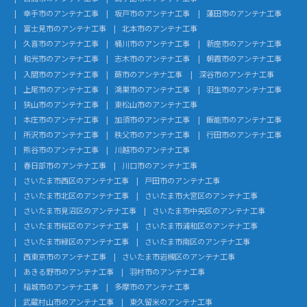
幸手市のアンテナ工事
坂戸市のアンテナ工事
蓮田市のアンテナ工事
富士見市のアンテナ工事
北本市のアンテナ工事
久喜市のアンテナ工事
桶川市のアンテナ工事
新座市のアンテナ工事
和光市のアンテナ工事
志木市のアンテナ工事
朝霞市のアンテナ工事
入間市のアンテナ工事
蕨市のアンテナ工事
深谷市のアンテナ工事
上尾市のアンテナ工事
鴻巣市のアンテナ工事
羽生市のアンテナ工事
狭山市のアンテナ工事
東松山市のアンテナ工事
本庄市のアンテナ工事
加須市のアンテナ工事
飯能市のアンテナ工事
所沢市のアンテナ工事
秩父市のアンテナ工事
行田市のアンテナ工事
熊谷市のアンテナ工事
川越市のアンテナ工事
春日部市のアンテナ工事
川口市のアンテナ工事
さいたま市西区のアンテナ工事
戸田市のアンテナ工事
さいたま市北区のアンテナ工事
さいたま市大宮区のアンテナ工事
さいたま市見沼区のアンテナ工事
さいたま市中央区のアンテナ工事
さいたま市桜区のアンテナ工事
さいたま市浦和区のアンテナ工事
さいたま市緑区のアンテナ工事
さいたま市南区のアンテナ工事
西東京市のアンテナ工事
さいたま市岩槻区のアンテナ工事
あきる野市のアンテナ工事
羽村市のアンテナ工事
稲城市のアンテナ工事
多摩市のアンテナ工事
武蔵村山市のアンテナ工事
東久留米のアンテナ工事