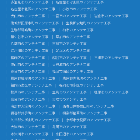
多治見市のアンテナ工事
名古屋市守山区のアンテナ工事
名古屋市北区のアンテナ工事
小牧市のアンテナ工事
犬山市のアンテナ工事
一宮市のアンテナ工事
岩倉市のアンテナ工事
磯城郡田原本町のアンテナ工事
生駒郡安堵町のアンテナ工事
生駒郡斑鳩町のアンテナ工事
柏市のアンテナ工事
鎌ケ谷市のアンテナ工事
草加市のアンテナ工事
八潮市のアンテナ工事
吉川市のアンテナ工事
江戸川区のアンテナ工事
足立区のアンテナ工事
葛飾区のアンテナ工事
越谷市のアンテナ工事
三郷市のアンテナ工事
流山市のアンテナ工事
大野城市のアンテナ工事
春日市のアンテナ工事
福岡市南区のアンテナ工事
糟屋郡粕屋町のアンテナ工事
糟屋郡志免町のアンテナ工事
福岡市東区のアンテナ工事
福岡市博多区のアンテナ工事
松戸市のアンテナ工事
生駒市のアンテナ工事
橿原市のアンテナ工事
奈良市のアンテナ工事
天理市のアンテナ工事
海部郡大治町のアンテナ工事
西春日井郡豊山町のアンテナ工事
綴喜郡井手町のアンテナ工事
相楽郡精華町のアンテナ工事
久世郡久御山町のアンテナ工事
京都市伏見区のアンテナ工事
大津市のアンテナ工事
亀岡市のアンテナ工事
木津川市のアンテナ工事
京田辺市のアンテナ工事