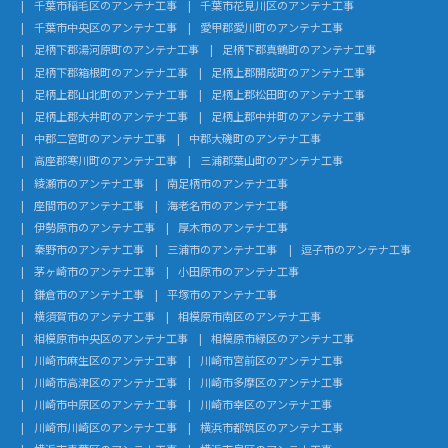
千葉市稲毛区のアンテナ工事
千葉市花見川区のアンテナ工事
千葉市中央区のアンテナ工事
愛甲郡愛川町のアンテナ工事
足柄下郡湯河原町のアンテナ工事
足柄下郡真鶴町のアンテナ工事
足柄下郡箱根町のアンテナ工事
足柄上郡開成町のアンテナ工事
足柄上郡山北町のアンテナ工事
足柄上郡松田町のアンテナ工事
足柄上郡大井町のアンテナ工事
足柄上郡中井町のアンテナ工事
中郡二宮町のアンテナ工事
中郡大磯町のアンテナ工事
高座郡寒川町のアンテナ工事
三浦郡葉山町のアンテナ工事
綾瀬市のアンテナ工事
南足柄市のアンテナ工事
座間市のアンテナ工事
海老名市のアンテナ工事
伊勢原市のアンテナ工事
厚木市のアンテナ工事
秦野市のアンテナ工事
三浦市のアンテナ工事
逗子市のアンテナ工事
茅ヶ崎市のアンテナ工事
小田原市のアンテナ工事
鎌倉市のアンテナ工事
平塚市のアンテナ工事
横須賀市のアンテナ工事
相模原市南区のアンテナ工事
相模原市中央区のアンテナ工事
相模原市緑区のアンテナ工事
川崎市麻生区のアンテナ工事
川崎市宮前区のアンテナ工事
川崎市高津区のアンテナ工事
川崎市多摩区のアンテナ工事
川崎市中原区のアンテナ工事
川崎市幸区のアンテナ工事
川崎市川崎区のアンテナ工事
横浜市都筑区のアンテナ工事