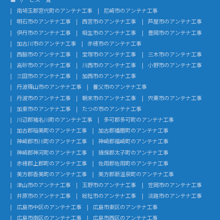
南埼玉郡宮代町のアンテナ工事
尼崎市のアンテナ工事
明石市のアンテナ工事
西宮市のアンテナ工事
芦屋市のアンテナ工事
伊丹市のアンテナ工事
相生市のアンテナ工事
豊岡市のアンテナ工事
加古川市のアンテナ工事
赤穂市のアンテナ工事
西脇市のアンテナ工事
宝塚市のアンテナ工事
三木市のアンテナ工事
高砂市のアンテナ工事
川西市のアンテナ工事
小野市のアンテナ工事
三田市のアンテナ工事
加西市のアンテナ工事
丹波篠山市のアンテナ工事
養父市のアンテナ工事
丹波市のアンテナ工事
朝来市のアンテナ工事
宍粟市のアンテナ工事
加東市のアンテナ工事
たつの市のアンテナ工事
川辺郡猪名川町のアンテナ工事
多可郡多可町のアンテナ工事
加古郡稲美町のアンテナ工事
加古郡播磨町のアンテナ工事
神崎郡市川町のアンテナ工事
神崎郡福崎町のアンテナ工事
神崎郡神河町のアンテナ工事
揖保郡太子町のアンテナ工事
赤穂郡上郡町のアンテナ工事
佐用郡佐用町のアンテナ工事
美方郡香美町のアンテナ工事
美方郡新温泉町のアンテナ工事
津山市のアンテナ工事
玉野市のアンテナ工事
笠岡市のアンテナ工事
井原市のアンテナ工事
総社市のアンテナ工事
淡路市のアンテナ工事
広島市中区のアンテナ工事
広島市東区のアンテナ工事
広島市南区のアンテナ工事
広島市西区のアンテナ工事