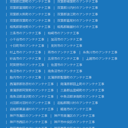
双葉郡広野町のアンテナ工事
双葉郡楢葉町のアンテナ工事
双葉郡富岡町のアンテナ工事
双葉郡川内村のアンテナ工事
双葉郡大熊町のアンテナ工事
双葉郡浪江町のアンテナ工事
双葉郡双葉町のアンテナ工事
双葉郡葛尾村のアンテナ工事
相馬郡新地町のアンテナ工事
相馬郡飯舘村のアンテナ工事
三条市のアンテナ工事
柏崎市のアンテナ工事
小千谷市のアンテナ工事
加茂市のアンテナ工事
十日町市のアンテナ工事
見附市のアンテナ工事
村上市のアンテナ工事
燕市のアンテナ工事
糸魚川市のアンテナ工事
妙高市のアンテナ工事
五泉市のアンテナ工事
上越市のアンテナ工事
阿賀野市のアンテナ工事
佐渡市のアンテナ工事
魚沼市のアンテナ工事
南魚沼市のアンテナ工事
胎内市のアンテナ工事
北蒲原郡聖籠町のアンテナ工事
西蒲原郡弥彦村のアンテナ工事
南蒲原郡田上町のアンテナ工事
東蒲原郡阿賀町のアンテナ工事
三島郡出雲崎町のアンテナ工事
南魚沼郡湯沢町のアンテナ工事
中魚沼郡津南町のアンテナ工事
刈羽郡刈羽村のアンテナ工事
岩船郡関川村のアンテナ工事
岩船郡粟島浦村のアンテナ工事
姫路市のアンテナ工事
神戸市灘区のアンテナ工事
神戸市東灘区のアンテナ工事
神戸市西区のアンテナ工事
神戸市中央区のアンテナ工事
神戸市北区のアンテナ工事
神戸市垂水区のアンテナ工事