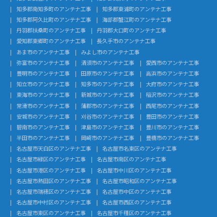
知多郡南知多町のアンテナ工事
知多郡東浦町のアンテナ工事
知多郡阿久比町のアンテナ工事
海部郡蟹江町のアンテナ工事
丹羽郡扶桑町のアンテナ工事
丹羽郡大口町のアンテナ工事
愛知郡東郷町のアンテナ工事
長久手市のアンテナ工事
あま市のアンテナ工事
みよし市のアンテナ工事
弥富市のアンテナ工事
清須市のアンテナ工事
愛西市のアンテナ工事
豊明市のアンテナ工事
田原市のアンテナ工事
高浜市のアンテナ工事
知立市のアンテナ工事
知多市のアンテナ工事
大府市のアンテナ工事
東海市のアンテナ工事
新城市のアンテナ工事
稲沢市のアンテナ工事
常滑市のアンテナ工事
蒲郡市のアンテナ工事
西尾市のアンテナ工事
安城市のアンテナ工事
刈谷市のアンテナ工事
豊田市のアンテナ工事
碧南市のアンテナ工事
津島市のアンテナ工事
豊川市のアンテナ工事
半田市のアンテナ工事
岡崎市のアンテナ工事
豊橋市のアンテナ工事
名古屋市天白区のアンテナ工事
名古屋市名東区のアンテナ工事
名古屋市緑区のアンテナ工事
名古屋市南区のアンテナ工事
名古屋市港区のアンテナ工事
名古屋市中川区のアンテナ工事
名古屋市熱田区のアンテナ工事
名古屋市昭和区のアンテナ工事
名古屋市瑞穂区のアンテナ工事
名古屋市中区のアンテナ工事
名古屋市中村区のアンテナ工事
名古屋市西区のアンテナ工事
名古屋市東区のアンテナ工事
名古屋市千種区のアンテナ工事