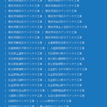
横浜市青葉区のアンテナ工事
横浜市泉区のアンテナ工事
横浜市栄区のアンテナ工事
横浜市瀬谷区のアンテナ工事
横浜市緑区のアンテナ工事
横浜市旭区のアンテナ工事
横浜市港南区のアンテナ工事
横浜市戸塚区のアンテナ工事
横浜市港北区のアンテナ工事
横浜市金沢区のアンテナ工事
横浜市磯子区のアンテナ工事
横浜市保土ヶ谷区のアンテナ工事
横浜市南区のアンテナ工事
横浜市中区のアンテナ工事
横浜市西区のアンテナ工事
横浜市神奈川区のアンテナ工事
横浜市鶴見区のアンテナ工事
北葛飾郡松伏町のアンテナ工事
北葛飾郡杉戸町のアンテナ工事
大里郡寄居町のアンテナ工事
児玉郡上里町のアンテナ工事
児玉郡神川町のアンテナ工事
児玉郡美里町のアンテナ工事
秩父郡小鹿野町のアンテナ工事
秩父郡長瀞町のアンテナ工事
秩父郡皆野町のアンテナ工事
秩父郡横瀬町のアンテナ工事
比企郡ときがわ町のアンテナ工事
比企郡鳩山町のアンテナ工事
比企郡吉見町のアンテナ工事
比企郡川島町のアンテナ工事
比企郡小川町のアンテナ工事
比企郡滑川町のアンテナ工事
比企郡嵐山町のアンテナ工事
入間郡毛呂山町のアンテナ工事
入間郡越生町のアンテナ工事
入間郡三芳町のアンテナ工事
北足立郡伊奈町のアンテナ工事
白岡市のアンテナ工事
ふじみ野市のアンテナ工事
日高市のアンテナ工事
鶴ヶ島市のアンテナ工事