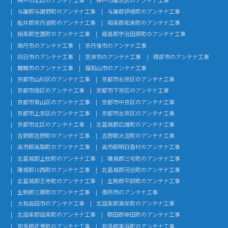
与謝郡与謝野町のアンテナ工事
与謝郡伊根町のアンテナ工事
船井郡京丹波町のアンテナ工事
相楽郡和束町のアンテナ工事
相楽郡笠置町のアンテナ工事
綴喜郡宇治田原町のアンテナ工事
南丹市のアンテナ工事
京丹後市のアンテナ工事
向日市のアンテナ工事
宮津市のアンテナ工事
綾部市のアンテナ工事
舞鶴市のアンテナ工事
福知山市のアンテナ工事
京都市山科区のアンテナ工事
京都市右京区のアンテナ工事
京都市南区のアンテナ工事
京都市下京区のアンテナ工事
京都市東山区のアンテナ工事
京都市中京区のアンテナ工事
京都市上京区のアンテナ工事
京都市左京区のアンテナ工事
京都市北区のアンテナ工事
北葛城郡広陵町のアンテナ工事
吉野郡吉野町のアンテナ工事
吉野郡大淀町のアンテナ工事
高市郡高取町のアンテナ工事
高市郡明日香村のアンテナ工事
北葛城郡上牧町のアンテナ工事
磯城郡三宅町のアンテナ工事
磯城郡川西町のアンテナ工事
北葛城郡河合町のアンテナ工事
北葛城郡王寺町のアンテナ工事
生駒郡平群町のアンテナ工事
生駒郡三郷町のアンテナ工事
御所市のアンテナ工事
大和高田市のアンテナ工事
北設楽郡東栄町のアンテナ工事
北設楽郡設楽町のアンテナ工事
額田郡幸田町のアンテナ工事
知多郡武豊町のアンテナ工事
知多郡美浜町のアンテナ工事