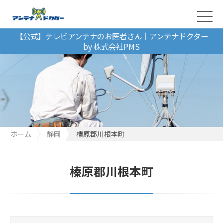
【公式】テレビアンテナのお医者さん｜アンテナドクター
by 株式会社PMS
ホーム
静岡
榛原郡川根本町
榛原郡川根本町