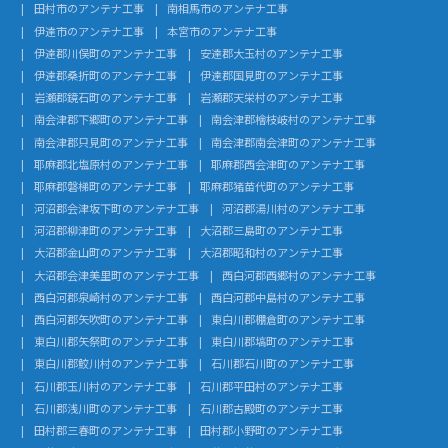
田村市のアンテナ工事
南相馬市のアンテナ工事
伊達市のアンテナ工事
本宮市のアンテナ工事
伊達郡川俣町のアンテナ工事
安達郡大玉村のアンテナ工事
伊達郡桑折町のアンテナ工事
伊達郡国見町のアンテナ工事
岩瀬郡鏡石町のアンテナ工事
岩瀬郡天栄村のアンテナ工事
南会津郡下郷町のアンテナ工事
南会津郡檜枝岐村のアンテナ工事
南会津郡只見町のアンテナ工事
南会津郡南会津町のアンテナ工事
耶麻郡北塩原村のアンテナ工事
耶麻郡西会津町のアンテナ工事
耶麻郡磐梯町のアンテナ工事
耶麻郡猪苗代町のアンテナ工事
河沼郡会津坂下町のアンテナ工事
河沼郡湯川村のアンテナ工事
河沼郡柳津町のアンテナ工事
大沼郡三島町のアンテナ工事
大沼郡金山町のアンテナ工事
大沼郡昭和村のアンテナ工事
大沼郡会津美里町のアンテナ工事
西白河郡西郷村のアンテナ工事
西白河郡泉崎村のアンテナ工事
西白河郡中島村のアンテナ工事
西白河郡矢吹町のアンテナ工事
東白川郡棚倉町のアンテナ工事
東白川郡矢祭町のアンテナ工事
東白川郡塙町のアンテナ工事
東白川郡鮫川村のアンテナ工事
石川郡石川町のアンテナ工事
石川郡玉川村のアンテナ工事
石川郡平田村のアンテナ工事
石川郡浅川町のアンテナ工事
石川郡古殿町のアンテナ工事
田村郡三春町のアンテナ工事
田村郡小野町のアンテナ工事