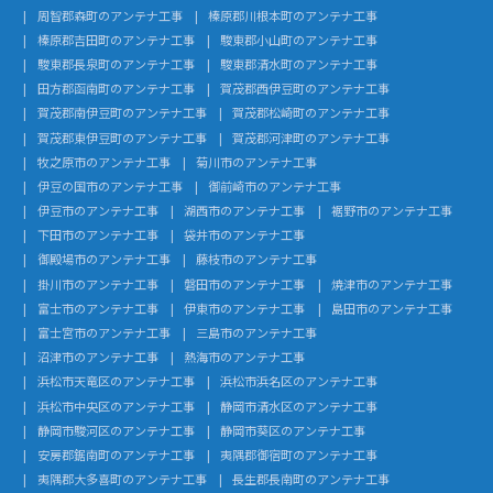
周智郡森町のアンテナ工事
榛原郡川根本町のアンテナ工事
榛原郡吉田町のアンテナ工事
駿東郡小山町のアンテナ工事
駿東郡長泉町のアンテナ工事
駿東郡清水町のアンテナ工事
田方郡函南町のアンテナ工事
賀茂郡西伊豆町のアンテナ工事
賀茂郡南伊豆町のアンテナ工事
賀茂郡松崎町のアンテナ工事
賀茂郡東伊豆町のアンテナ工事
賀茂郡河津町のアンテナ工事
牧之原市のアンテナ工事
菊川市のアンテナ工事
伊豆の国市のアンテナ工事
御前崎市のアンテナ工事
伊豆市のアンテナ工事
湖西市のアンテナ工事
裾野市のアンテナ工事
下田市のアンテナ工事
袋井市のアンテナ工事
御殿場市のアンテナ工事
藤枝市のアンテナ工事
掛川市のアンテナ工事
磐田市のアンテナ工事
焼津市のアンテナ工事
富士市のアンテナ工事
伊東市のアンテナ工事
島田市のアンテナ工事
富士宮市のアンテナ工事
三島市のアンテナ工事
沼津市のアンテナ工事
熱海市のアンテナ工事
浜松市天竜区のアンテナ工事
浜松市浜名区のアンテナ工事
浜松市中央区のアンテナ工事
静岡市清水区のアンテナ工事
静岡市駿河区のアンテナ工事
静岡市葵区のアンテナ工事
安房郡鋸南町のアンテナ工事
夷隅郡御宿町のアンテナ工事
夷隅郡大多喜町のアンテナ工事
長生郡長南町のアンテナ工事