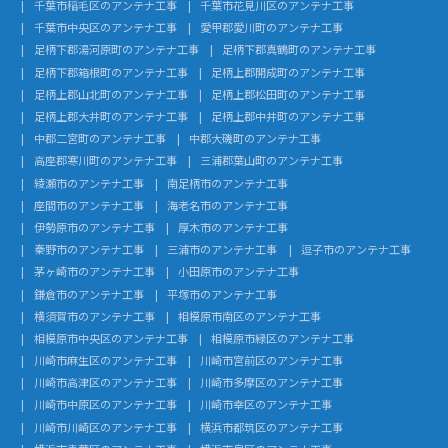
千葉市稲毛区のアンテナ工事
千葉市花見川区のアンテナ工事
千葉市中央区のアンテナ工事
愛甲郡愛川町のアンテナ工事
足柄下郡湯河原町のアンテナ工事
足柄下郡真鶴町のアンテナ工事
足柄下郡箱根町のアンテナ工事
足柄上郡開成町のアンテナ工事
足柄上郡山北町のアンテナ工事
足柄上郡松田町のアンテナ工事
足柄上郡大井町のアンテナ工事
足柄上郡中井町のアンテナ工事
中郡二宮町のアンテナ工事
中郡大磯町のアンテナ工事
高座郡寒川町のアンテナ工事
三浦郡葉山町のアンテナ工事
綾瀬市のアンテナ工事
南足柄市のアンテナ工事
座間市のアンテナ工事
海老名市のアンテナ工事
伊勢原市のアンテナ工事
厚木市のアンテナ工事
秦野市のアンテナ工事
三浦市のアンテナ工事
逗子市のアンテナ工事
茅ヶ崎市のアンテナ工事
小田原市のアンテナ工事
鎌倉市のアンテナ工事
平塚市のアンテナ工事
横須賀市のアンテナ工事
相模原市南区のアンテナ工事
相模原市中央区のアンテナ工事
相模原市緑区のアンテナ工事
川崎市麻生区のアンテナ工事
川崎市宮前区のアンテナ工事
川崎市高津区のアンテナ工事
川崎市多摩区のアンテナ工事
川崎市中原区のアンテナ工事
川崎市幸区のアンテナ工事
川崎市川崎区のアンテナ工事
横浜市都筑区のアンテナ工事