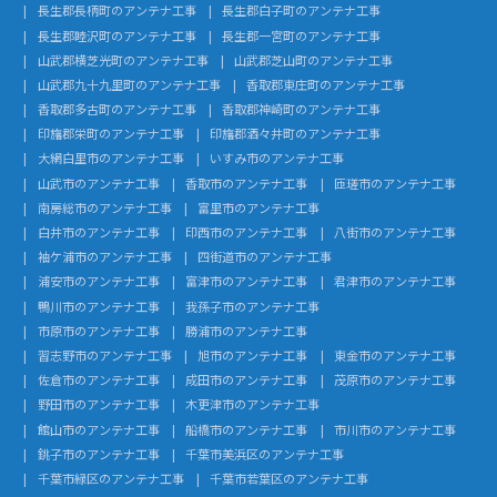
長生郡長柄町のアンテナ工事
長生郡白子町のアンテナ工事
長生郡睦沢町のアンテナ工事
長生郡一宮町のアンテナ工事
山武郡横芝光町のアンテナ工事
山武郡芝山町のアンテナ工事
山武郡九十九里町のアンテナ工事
香取郡東庄町のアンテナ工事
香取郡多古町のアンテナ工事
香取郡神崎町のアンテナ工事
印旛郡栄町のアンテナ工事
印旛郡酒々井町のアンテナ工事
大網白里市のアンテナ工事
いすみ市のアンテナ工事
山武市のアンテナ工事
香取市のアンテナ工事
匝瑳市のアンテナ工事
南房総市のアンテナ工事
富里市のアンテナ工事
白井市のアンテナ工事
印西市のアンテナ工事
八街市のアンテナ工事
袖ケ浦市のアンテナ工事
四街道市のアンテナ工事
浦安市のアンテナ工事
富津市のアンテナ工事
君津市のアンテナ工事
鴨川市のアンテナ工事
我孫子市のアンテナ工事
市原市のアンテナ工事
勝浦市のアンテナ工事
習志野市のアンテナ工事
旭市のアンテナ工事
東金市のアンテナ工事
佐倉市のアンテナ工事
成田市のアンテナ工事
茂原市のアンテナ工事
野田市のアンテナ工事
木更津市のアンテナ工事
館山市のアンテナ工事
船橋市のアンテナ工事
市川市のアンテナ工事
銚子市のアンテナ工事
千葉市美浜区のアンテナ工事
千葉市緑区のアンテナ工事
千葉市若葉区のアンテナ工事