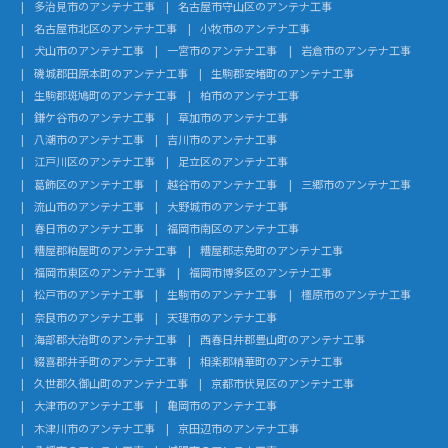
多治見市のアンテナ工事
名古屋市守山区のアンテナ工事
名古屋市北区のアンテナ工事
小牧市のアンテナ工事
犬山市のアンテナ工事
一宮市のアンテナ工事
岩倉市のアンテナ工事
磯城郡田原本町のアンテナ工事
生駒郡安堵町のアンテナ工事
生駒郡斑鳩町のアンテナ工事
柏市のアンテナ工事
鎌ケ谷市のアンテナ工事
草加市のアンテナ工事
八潮市のアンテナ工事
吉川市のアンテナ工事
江戸川区のアンテナ工事
足立区のアンテナ工事
葛飾区のアンテナ工事
越谷市のアンテナ工事
三郷市のアンテナ工事
流山市のアンテナ工事
大野城市のアンテナ工事
春日市のアンテナ工事
福岡市南区のアンテナ工事
糟屋郡粕屋町のアンテナ工事
糟屋郡志免町のアンテナ工事
福岡市東区のアンテナ工事
福岡市博多区のアンテナ工事
松戸市のアンテナ工事
生駒市のアンテナ工事
橿原市のアンテナ工事
奈良市のアンテナ工事
天理市のアンテナ工事
海部郡大治町のアンテナ工事
西春日井郡豊山町のアンテナ工事
綴喜郡井手町のアンテナ工事
相楽郡精華町のアンテナ工事
久世郡久御山町のアンテナ工事
京都市伏見区のアンテナ工事
大津市のアンテナ工事
亀岡市のアンテナ工事
木津川市のアンテナ工事
京田辺市のアンテナ工事