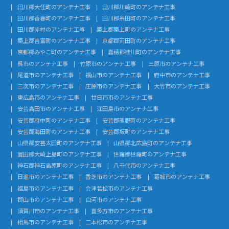
田川郡大任町のアンテナ工事
田川郡川崎町のアンテナ工事
田川郡香春町のアンテナ工事
田川郡糸田町のアンテナ工事
田川郡赤村のアンテナ工事
築上郡築上町のアンテナ工事
築上郡吉富町のアンテナ工事
京都郡苅田町のアンテナ工事
京都郡みやこ町のアンテナ工事
嘉穂郡桂川町のアンテナ工事
呉市のアンテナ工事
竹原市のアンテナ工事
三原市のアンテナ工事
尾道市のアンテナ工事
福山市のアンテナ工事
府中市のアンテナ工事
三次市のアンテナ工事
庄原市のアンテナ工事
大竹市のアンテナ工事
東広島市のアンテナ工事
廿日市市のアンテナ工事
安芸高田市のアンテナ工事
江田島市のアンテナ工事
安芸郡府中町のアンテナ工事
安芸郡熊野町のアンテナ工事
安芸郡海田町のアンテナ工事
安芸郡坂町のアンテナ工事
山県郡安芸太田町のアンテナ工事
山県郡北広島町のアンテナ工事
豊田郡大崎上島町のアンテナ工事
世羅郡世羅町のアンテナ工事
神石郡神石高原町のアンテナ工事
八千代市のアンテナ工事
日進市のアンテナ工事
香芝市のアンテナ工事
葛城市のアンテナ工事
福島市のアンテナ工事
会津若松市のアンテナ工事
郡山市のアンテナ工事
白河市のアンテナ工事
須賀川市のアンテナ工事
喜多方市のアンテナ工事
相馬市のアンテナ工事
二本松市のアンテナ工事