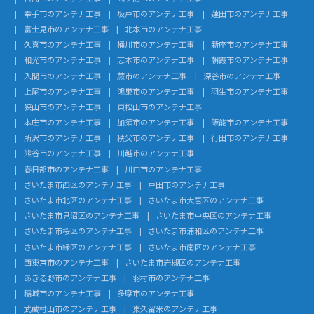
幸手市のアンテナ工事
坂戸市のアンテナ工事
蓮田市のアンテナ工事
富士見市のアンテナ工事
北本市のアンテナ工事
久喜市のアンテナ工事
桶川市のアンテナ工事
新座市のアンテナ工事
和光市のアンテナ工事
志木市のアンテナ工事
朝霞市のアンテナ工事
入間市のアンテナ工事
蕨市のアンテナ工事
深谷市のアンテナ工事
上尾市のアンテナ工事
鴻巣市のアンテナ工事
羽生市のアンテナ工事
狭山市のアンテナ工事
東松山市のアンテナ工事
本庄市のアンテナ工事
加須市のアンテナ工事
飯能市のアンテナ工事
所沢市のアンテナ工事
秩父市のアンテナ工事
行田市のアンテナ工事
熊谷市のアンテナ工事
川越市のアンテナ工事
春日部市のアンテナ工事
川口市のアンテナ工事
さいたま市西区のアンテナ工事
戸田市のアンテナ工事
さいたま市北区のアンテナ工事
さいたま市大宮区のアンテナ工事
さいたま市見沼区のアンテナ工事
さいたま市中央区のアンテナ工事
さいたま市桜区のアンテナ工事
さいたま市浦和区のアンテナ工事
さいたま市緑区のアンテナ工事
さいたま市南区のアンテナ工事
西東京市のアンテナ工事
さいたま市岩槻区のアンテナ工事
あきる野市のアンテナ工事
羽村市のアンテナ工事
稲城市のアンテナ工事
多摩市のアンテナ工事
武蔵村山市のアンテナ工事
東久留米のアンテナ工事