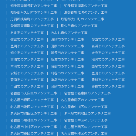
知多郡南知多町のアンテナ工事
知多郡東浦町のアンテナ工事
知多郡阿久比町のアンテナ工事
海部郡蟹江町のアンテナ工事
丹羽郡扶桑町のアンテナ工事
丹羽郡大口町のアンテナ工事
愛知郡東郷町のアンテナ工事
長久手市のアンテナ工事
あま市のアンテナ工事
みよし市のアンテナ工事
弥富市のアンテナ工事
清須市のアンテナ工事
愛西市のアンテナ工事
豊明市のアンテナ工事
田原市のアンテナ工事
高浜市のアンテナ工事
知立市のアンテナ工事
知多市のアンテナ工事
大府市のアンテナ工事
東海市のアンテナ工事
新城市のアンテナ工事
稲沢市のアンテナ工事
常滑市のアンテナ工事
蒲郡市のアンテナ工事
西尾市のアンテナ工事
安城市のアンテナ工事
刈谷市のアンテナ工事
豊田市のアンテナ工事
碧南市のアンテナ工事
津島市のアンテナ工事
豊川市のアンテナ工事
半田市のアンテナ工事
岡崎市のアンテナ工事
豊橋市のアンテナ工事
名古屋市天白区のアンテナ工事
名古屋市名東区のアンテナ工事
名古屋市緑区のアンテナ工事
名古屋市南区のアンテナ工事
名古屋市港区のアンテナ工事
名古屋市中川区のアンテナ工事
名古屋市熱田区のアンテナ工事
名古屋市昭和区のアンテナ工事
名古屋市瑞穂区のアンテナ工事
名古屋市中区のアンテナ工事
名古屋市中村区のアンテナ工事
名古屋市西区のアンテナ工事
名古屋市東区のアンテナ工事
名古屋市千種区のアンテナ工事