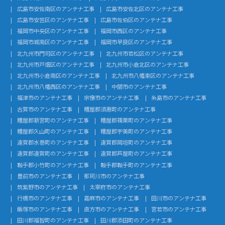
広島市安佐南区のアンテナ工事
広島市安佐北区のアンテナ工事
広島市安芸区のアンテナ工事
広島市佐伯区のアンテナ工事
福岡市中央区のアンテナ工事
福岡市西区のアンテナ工事
福岡市城南区のアンテナ工事
福岡市早良区のアンテナ工事
北九州市門司区のアンテナ工事
北九州市若松区のアンテナ工事
北九州市戸畑区のアンテナ工事
北九州市小倉北区のアンテナ工事
北九州市小倉南区のアンテナ工事
北九州市八幡東区のアンテナ工事
北九州市八幡西区のアンテナ工事
中間市のアンテナ工事
福津市のアンテナ工事
宗像市のアンテナ工事
糸島市のアンテナ工事
古賀市のアンテナ工事
糟屋郡須惠町のアンテナ工事
糟屋郡新宮町のアンテナ工事
糟屋郡篠栗町のアンテナ工事
糟屋郡久山町のアンテナ工事
糟屋郡宇美町のアンテナ工事
遠賀郡水巻町のアンテナ工事
遠賀郡岡垣町のアンテナ工事
遠賀郡遠賀町のアンテナ工事
遠賀郡芦屋町のアンテナ工事
鞍手郡小竹町のアンテナ工事
鞍手郡鞍手町のアンテナ工事
豊前市のアンテナ工事
那珂川市のアンテナ工事
筑紫野市のアンテナ工事
太宰府市のアンテナ工事
行橋市のアンテナ工事
嘉麻市のアンテナ工事
田川市のアンテナ工事
飯塚市のアンテナ工事
直方市のアンテナ工事
宮若市のアンテナ工事
田川郡福智町のアンテナ工事
田川郡添田町のアンテナ工事