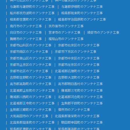
与謝郡与謝野町のアンテナ工事
与謝郡伊根町のアンテナ工事
船井郡京丹波町のアンテナ工事
相楽郡和束町のアンテナ工事
相楽郡笠置町のアンテナ工事
綴喜郡宇治田原町のアンテナ工事
南丹市のアンテナ工事
京丹後市のアンテナ工事
向日市のアンテナ工事
宮津市のアンテナ工事
綾部市のアンテナ工事
舞鶴市のアンテナ工事
福知山市のアンテナ工事
京都市山科区のアンテナ工事
京都市右京区のアンテナ工事
京都市南区のアンテナ工事
京都市下京区のアンテナ工事
京都市東山区のアンテナ工事
京都市中京区のアンテナ工事
京都市上京区のアンテナ工事
京都市左京区のアンテナ工事
京都市北区のアンテナ工事
北葛城郡広陵町のアンテナ工事
吉野郡吉野町のアンテナ工事
吉野郡大淀町のアンテナ工事
高市郡高取町のアンテナ工事
高市郡明日香村のアンテナ工事
北葛城郡上牧町のアンテナ工事
磯城郡三宅町のアンテナ工事
磯城郡川西町のアンテナ工事
北葛城郡河合町のアンテナ工事
北葛城郡王寺町のアンテナ工事
生駒郡平群町のアンテナ工事
生駒郡三郷町のアンテナ工事
御所市のアンテナ工事
大和高田市のアンテナ工事
北設楽郡東栄町のアンテナ工事
北設楽郡設楽町のアンテナ工事
額田郡幸田町のアンテナ工事
知多郡武豊町のアンテナ工事
知多郡美浜町のアンテナ工事