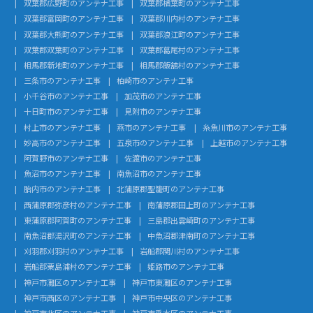
双葉郡広野町のアンテナ工事
双葉郡楢葉町のアンテナ工事
双葉郡富岡町のアンテナ工事
双葉郡川内村のアンテナ工事
双葉郡大熊町のアンテナ工事
双葉郡浪江町のアンテナ工事
双葉郡双葉町のアンテナ工事
双葉郡葛尾村のアンテナ工事
相馬郡新地町のアンテナ工事
相馬郡飯舘村のアンテナ工事
三条市のアンテナ工事
柏崎市のアンテナ工事
小千谷市のアンテナ工事
加茂市のアンテナ工事
十日町市のアンテナ工事
見附市のアンテナ工事
村上市のアンテナ工事
燕市のアンテナ工事
糸魚川市のアンテナ工事
妙高市のアンテナ工事
五泉市のアンテナ工事
上越市のアンテナ工事
阿賀野市のアンテナ工事
佐渡市のアンテナ工事
魚沼市のアンテナ工事
南魚沼市のアンテナ工事
胎内市のアンテナ工事
北蒲原郡聖籠町のアンテナ工事
西蒲原郡弥彦村のアンテナ工事
南蒲原郡田上町のアンテナ工事
東蒲原郡阿賀町のアンテナ工事
三島郡出雲崎町のアンテナ工事
南魚沼郡湯沢町のアンテナ工事
中魚沼郡津南町のアンテナ工事
刈羽郡刈羽村のアンテナ工事
岩船郡関川村のアンテナ工事
岩船郡粟島浦村のアンテナ工事
姫路市のアンテナ工事
神戸市灘区のアンテナ工事
神戸市東灘区のアンテナ工事
神戸市西区のアンテナ工事
神戸市中央区のアンテナ工事
神戸市北区のアンテナ工事
神戸市垂水区のアンテナ工事