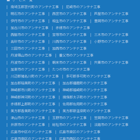
南埼玉郡宮代町のアンテナ工事
尼崎市のアンテナ工事
明石市のアンテナ工事
西宮市のアンテナ工事
芦屋市のアンテナ工事
伊丹市のアンテナ工事
相生市のアンテナ工事
豊岡市のアンテナ工事
加古川市のアンテナ工事
赤穂市のアンテナ工事
西脇市のアンテナ工事
宝塚市のアンテナ工事
三木市のアンテナ工事
高砂市のアンテナ工事
川西市のアンテナ工事
小野市のアンテナ工事
三田市のアンテナ工事
加西市のアンテナ工事
丹波篠山市のアンテナ工事
養父市のアンテナ工事
丹波市のアンテナ工事
朝来市のアンテナ工事
宍粟市のアンテナ工事
加東市のアンテナ工事
たつの市のアンテナ工事
川辺郡猪名川町のアンテナ工事
多可郡多可町のアンテナ工事
加古郡稲美町のアンテナ工事
加古郡播磨町のアンテナ工事
神崎郡市川町のアンテナ工事
神崎郡福崎町のアンテナ工事
神崎郡神河町のアンテナ工事
揖保郡太子町のアンテナ工事
赤穂郡上郡町のアンテナ工事
佐用郡佐用町のアンテナ工事
美方郡香美町のアンテナ工事
美方郡新温泉町のアンテナ工事
津山市のアンテナ工事
玉野市のアンテナ工事
笠岡市のアンテナ工事
井原市のアンテナ工事
総社市のアンテナ工事
淡路市のアンテナ工事
広島市中区のアンテナ工事
広島市東区のアンテナ工事
広島市南区のアンテナ工事
広島市西区のアンテナ工事