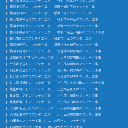
横浜市青葉区のアンテナ工事
横浜市泉区のアンテナ工事
横浜市栄区のアンテナ工事
横浜市瀬谷区のアンテナ工事
横浜市緑区のアンテナ工事
横浜市旭区のアンテナ工事
横浜市港南区のアンテナ工事
横浜市戸塚区のアンテナ工事
横浜市港北区のアンテナ工事
横浜市金沢区のアンテナ工事
横浜市磯子区のアンテナ工事
横浜市保土ヶ谷区のアンテナ工事
横浜市南区のアンテナ工事
横浜市中区のアンテナ工事
横浜市西区のアンテナ工事
横浜市神奈川区のアンテナ工事
横浜市鶴見区のアンテナ工事
北葛飾郡松伏町のアンテナ工事
北葛飾郡杉戸町のアンテナ工事
大里郡寄居町のアンテナ工事
児玉郡上里町のアンテナ工事
児玉郡神川町のアンテナ工事
児玉郡美里町のアンテナ工事
秩父郡小鹿野町のアンテナ工事
秩父郡長瀞町のアンテナ工事
秩父郡皆野町のアンテナ工事
秩父郡横瀬町のアンテナ工事
比企郡ときがわ町のアンテナ工事
比企郡鳩山町のアンテナ工事
比企郡吉見町のアンテナ工事
比企郡川島町のアンテナ工事
比企郡小川町のアンテナ工事
比企郡滑川町のアンテナ工事
比企郡嵐山町のアンテナ工事
入間郡毛呂山町のアンテナ工事
入間郡越生町のアンテナ工事
入間郡三芳町のアンテナ工事
北足立郡伊奈町のアンテナ工事
白岡市のアンテナ工事
ふじみ野市のアンテナ工事
日高市のアンテナ工事
鶴ヶ島市のアンテナ工事