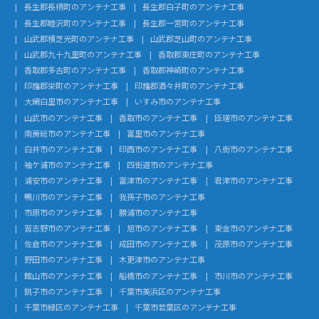
長生郡長柄町のアンテナ工事
長生郡白子町のアンテナ工事
長生郡睦沢町のアンテナ工事
長生郡一宮町のアンテナ工事
山武郡横芝光町のアンテナ工事
山武郡芝山町のアンテナ工事
山武郡九十九里町のアンテナ工事
香取郡東庄町のアンテナ工事
香取郡多古町のアンテナ工事
香取郡神崎町のアンテナ工事
印旛郡栄町のアンテナ工事
印旛郡酒々井町のアンテナ工事
大網白里市のアンテナ工事
いすみ市のアンテナ工事
山武市のアンテナ工事
香取市のアンテナ工事
匝瑳市のアンテナ工事
南房総市のアンテナ工事
富里市のアンテナ工事
白井市のアンテナ工事
印西市のアンテナ工事
八街市のアンテナ工事
袖ケ浦市のアンテナ工事
四街道市のアンテナ工事
浦安市のアンテナ工事
富津市のアンテナ工事
君津市のアンテナ工事
鴨川市のアンテナ工事
我孫子市のアンテナ工事
市原市のアンテナ工事
勝浦市のアンテナ工事
習志野市のアンテナ工事
旭市のアンテナ工事
東金市のアンテナ工事
佐倉市のアンテナ工事
成田市のアンテナ工事
茂原市のアンテナ工事
野田市のアンテナ工事
木更津市のアンテナ工事
館山市のアンテナ工事
船橋市のアンテナ工事
市川市のアンテナ工事
銚子市のアンテナ工事
千葉市美浜区のアンテナ工事
千葉市緑区のアンテナ工事
千葉市若葉区のアンテナ工事