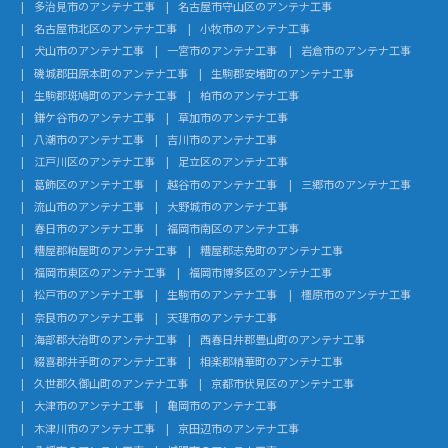
多治見市のアンテナ工事
名古屋市守山区のアンテナ工事
名古屋市北区のアンテナ工事
小牧市のアンテナ工事
犬山市のアンテナ工事
一宮市のアンテナ工事
岩倉市のアンテナ工事
磯城郡田原本町のアンテナ工事
生駒郡安堵町のアンテナ工事
生駒郡斑鳩町のアンテナ工事
柏市のアンテナ工事
鎌ケ谷市のアンテナ工事
草加市のアンテナ工事
八潮市のアンテナ工事
吉川市のアンテナ工事
江戸川区のアンテナ工事
足立区のアンテナ工事
葛飾区のアンテナ工事
越谷市のアンテナ工事
三郷市のアンテナ工事
流山市のアンテナ工事
大野城市のアンテナ工事
春日市のアンテナ工事
福岡市南区のアンテナ工事
糟屋郡粕屋町のアンテナ工事
糟屋郡志免町のアンテナ工事
福岡市東区のアンテナ工事
福岡市博多区のアンテナ工事
松戸市のアンテナ工事
生駒市のアンテナ工事
橿原市のアンテナ工事
奈良市のアンテナ工事
天理市のアンテナ工事
海部郡大治町のアンテナ工事
西春日井郡豊山町のアンテナ工事
綴喜郡井手町のアンテナ工事
相楽郡精華町のアンテナ工事
久世郡久御山町のアンテナ工事
京都市伏見区のアンテナ工事
大津市のアンテナ工事
亀岡市のアンテナ工事
木津川市のアンテナ工事
京田辺市のアンテナ工事