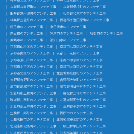
与謝郡与謝野町のアンテナ工事
与謝郡伊根町のアンテナ工事
船井郡京丹波町のアンテナ工事
相楽郡和束町のアンテナ工事
相楽郡笠置町のアンテナ工事
綴喜郡宇治田原町のアンテナ工事
南丹市のアンテナ工事
京丹後市のアンテナ工事
向日市のアンテナ工事
宮津市のアンテナ工事
綾部市のアンテナ工事
舞鶴市のアンテナ工事
福知山市のアンテナ工事
京都市山科区のアンテナ工事
京都市右京区のアンテナ工事
京都市南区のアンテナ工事
京都市下京区のアンテナ工事
京都市東山区のアンテナ工事
京都市中京区のアンテナ工事
京都市上京区のアンテナ工事
京都市左京区のアンテナ工事
京都市北区のアンテナ工事
北葛城郡広陵町のアンテナ工事
吉野郡吉野町のアンテナ工事
吉野郡大淀町のアンテナ工事
高市郡高取町のアンテナ工事
高市郡明日香村のアンテナ工事
北葛城郡上牧町のアンテナ工事
磯城郡三宅町のアンテナ工事
磯城郡川西町のアンテナ工事
北葛城郡河合町のアンテナ工事
北葛城郡王寺町のアンテナ工事
生駒郡平群町のアンテナ工事
生駒郡三郷町のアンテナ工事
御所市のアンテナ工事
大和高田市のアンテナ工事
北設楽郡東栄町のアンテナ工事
北設楽郡設楽町のアンテナ工事
額田郡幸田町のアンテナ工事
知多郡武豊町のアンテナ工事
知多郡美浜町のアンテナ工事