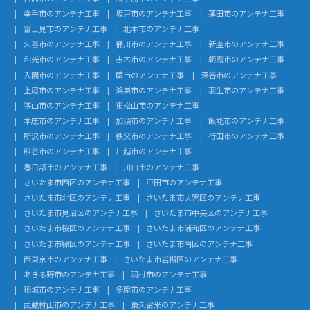
幸手市のアンテナ工事
坂戸市のアンテナ工事
蓮田市のアンテナ工事
富士見市のアンテナ工事
北本市のアンテナ工事
久喜市のアンテナ工事
桶川市のアンテナ工事
新座市のアンテナ工事
和光市のアンテナ工事
志木市のアンテナ工事
朝霞市のアンテナ工事
入間市のアンテナ工事
蕨市のアンテナ工事
深谷市のアンテナ工事
上尾市のアンテナ工事
鴻巣市のアンテナ工事
羽生市のアンテナ工事
狭山市のアンテナ工事
東松山市のアンテナ工事
本庄市のアンテナ工事
加須市のアンテナ工事
飯能市のアンテナ工事
所沢市のアンテナ工事
秩父市のアンテナ工事
行田市のアンテナ工事
熊谷市のアンテナ工事
川越市のアンテナ工事
春日部市のアンテナ工事
川口市のアンテナ工事
さいたま市西区のアンテナ工事
戸田市のアンテナ工事
さいたま市北区のアンテナ工事
さいたま市大宮区のアンテナ工事
さいたま市見沼区のアンテナ工事
さいたま市中央区のアンテナ工事
さいたま市桜区のアンテナ工事
さいたま市浦和区のアンテナ工事
さいたま市緑区のアンテナ工事
さいたま市南区のアンテナ工事
西東京市のアンテナ工事
さいたま市岩槻区のアンテナ工事
あきる野市のアンテナ工事
羽村市のアンテナ工事
稲城市のアンテナ工事
多摩市のアンテナ工事
武蔵村山市のアンテナ工事
東久留米のアンテナ工事