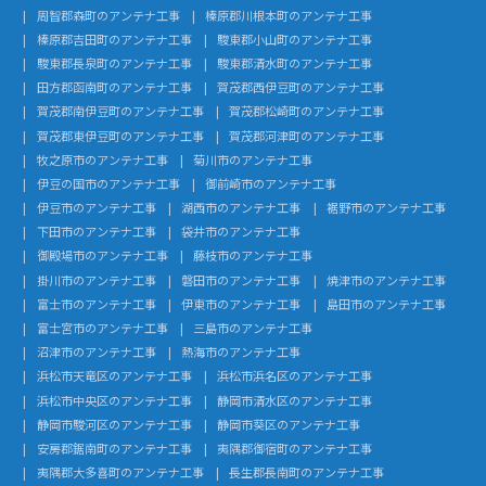
周智郡森町のアンテナ工事
榛原郡川根本町のアンテナ工事
榛原郡吉田町のアンテナ工事
駿東郡小山町のアンテナ工事
駿東郡長泉町のアンテナ工事
駿東郡清水町のアンテナ工事
田方郡函南町のアンテナ工事
賀茂郡西伊豆町のアンテナ工事
賀茂郡南伊豆町のアンテナ工事
賀茂郡松崎町のアンテナ工事
賀茂郡東伊豆町のアンテナ工事
賀茂郡河津町のアンテナ工事
牧之原市のアンテナ工事
菊川市のアンテナ工事
伊豆の国市のアンテナ工事
御前崎市のアンテナ工事
伊豆市のアンテナ工事
湖西市のアンテナ工事
裾野市のアンテナ工事
下田市のアンテナ工事
袋井市のアンテナ工事
御殿場市のアンテナ工事
藤枝市のアンテナ工事
掛川市のアンテナ工事
磐田市のアンテナ工事
焼津市のアンテナ工事
富士市のアンテナ工事
伊東市のアンテナ工事
島田市のアンテナ工事
富士宮市のアンテナ工事
三島市のアンテナ工事
沼津市のアンテナ工事
熱海市のアンテナ工事
浜松市天竜区のアンテナ工事
浜松市浜名区のアンテナ工事
浜松市中央区のアンテナ工事
静岡市清水区のアンテナ工事
静岡市駿河区のアンテナ工事
静岡市葵区のアンテナ工事
安房郡鋸南町のアンテナ工事
夷隅郡御宿町のアンテナ工事
夷隅郡大多喜町のアンテナ工事
長生郡長南町のアンテナ工事