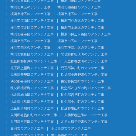
横浜市青葉区のアンテナ工事
横浜市泉区のアンテナ工事
横浜市栄区のアンテナ工事
横浜市瀬谷区のアンテナ工事
横浜市緑区のアンテナ工事
横浜市旭区のアンテナ工事
横浜市港南区のアンテナ工事
横浜市戸塚区のアンテナ工事
横浜市港北区のアンテナ工事
横浜市金沢区のアンテナ工事
横浜市磯子区のアンテナ工事
横浜市保土ヶ谷区のアンテナ工事
横浜市南区のアンテナ工事
横浜市中区のアンテナ工事
横浜市西区のアンテナ工事
横浜市神奈川区のアンテナ工事
横浜市鶴見区のアンテナ工事
北葛飾郡松伏町のアンテナ工事
北葛飾郡杉戸町のアンテナ工事
大里郡寄居町のアンテナ工事
児玉郡上里町のアンテナ工事
児玉郡神川町のアンテナ工事
児玉郡美里町のアンテナ工事
秩父郡小鹿野町のアンテナ工事
秩父郡長瀞町のアンテナ工事
秩父郡皆野町のアンテナ工事
秩父郡横瀬町のアンテナ工事
比企郡ときがわ町のアンテナ工事
比企郡鳩山町のアンテナ工事
比企郡吉見町のアンテナ工事
比企郡川島町のアンテナ工事
比企郡小川町のアンテナ工事
比企郡滑川町のアンテナ工事
比企郡嵐山町のアンテナ工事
入間郡毛呂山町のアンテナ工事
入間郡越生町のアンテナ工事
入間郡三芳町のアンテナ工事
北足立郡伊奈町のアンテナ工事
白岡市のアンテナ工事
ふじみ野市のアンテナ工事
日高市のアンテナ工事
鶴ヶ島市のアンテナ工事