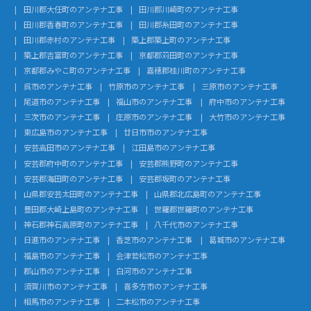
田川郡大任町のアンテナ工事
田川郡川崎町のアンテナ工事
田川郡香春町のアンテナ工事
田川郡糸田町のアンテナ工事
田川郡赤村のアンテナ工事
築上郡築上町のアンテナ工事
築上郡吉富町のアンテナ工事
京都郡苅田町のアンテナ工事
京都郡みやこ町のアンテナ工事
嘉穂郡桂川町のアンテナ工事
呉市のアンテナ工事
竹原市のアンテナ工事
三原市のアンテナ工事
尾道市のアンテナ工事
福山市のアンテナ工事
府中市のアンテナ工事
三次市のアンテナ工事
庄原市のアンテナ工事
大竹市のアンテナ工事
東広島市のアンテナ工事
廿日市市のアンテナ工事
安芸高田市のアンテナ工事
江田島市のアンテナ工事
安芸郡府中町のアンテナ工事
安芸郡熊野町のアンテナ工事
安芸郡海田町のアンテナ工事
安芸郡坂町のアンテナ工事
山県郡安芸太田町のアンテナ工事
山県郡北広島町のアンテナ工事
豊田郡大崎上島町のアンテナ工事
世羅郡世羅町のアンテナ工事
神石郡神石高原町のアンテナ工事
八千代市のアンテナ工事
日進市のアンテナ工事
香芝市のアンテナ工事
葛城市のアンテナ工事
福島市のアンテナ工事
会津若松市のアンテナ工事
郡山市のアンテナ工事
白河市のアンテナ工事
須賀川市のアンテナ工事
喜多方市のアンテナ工事
相馬市のアンテナ工事
二本松市のアンテナ工事