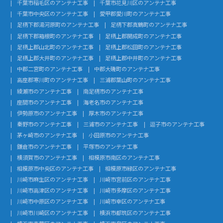
千葉市稲毛区のアンテナ工事
千葉市花見川区のアンテナ工事
千葉市中央区のアンテナ工事
愛甲郡愛川町のアンテナ工事
足柄下郡湯河原町のアンテナ工事
足柄下郡真鶴町のアンテナ工事
足柄下郡箱根町のアンテナ工事
足柄上郡開成町のアンテナ工事
足柄上郡山北町のアンテナ工事
足柄上郡松田町のアンテナ工事
足柄上郡大井町のアンテナ工事
足柄上郡中井町のアンテナ工事
中郡二宮町のアンテナ工事
中郡大磯町のアンテナ工事
高座郡寒川町のアンテナ工事
三浦郡葉山町のアンテナ工事
綾瀬市のアンテナ工事
南足柄市のアンテナ工事
座間市のアンテナ工事
海老名市のアンテナ工事
伊勢原市のアンテナ工事
厚木市のアンテナ工事
秦野市のアンテナ工事
三浦市のアンテナ工事
逗子市のアンテナ工事
茅ヶ崎市のアンテナ工事
小田原市のアンテナ工事
鎌倉市のアンテナ工事
平塚市のアンテナ工事
横須賀市のアンテナ工事
相模原市南区のアンテナ工事
相模原市中央区のアンテナ工事
相模原市緑区のアンテナ工事
川崎市麻生区のアンテナ工事
川崎市宮前区のアンテナ工事
川崎市高津区のアンテナ工事
川崎市多摩区のアンテナ工事
川崎市中原区のアンテナ工事
川崎市幸区のアンテナ工事
川崎市川崎区のアンテナ工事
横浜市都筑区のアンテナ工事