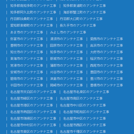
知多郡南知多町のアンテナ工事
知多郡東浦町のアンテナ工事
知多郡阿久比町のアンテナ工事
海部郡蟹江町のアンテナ工事
丹羽郡扶桑町のアンテナ工事
丹羽郡大口町のアンテナ工事
愛知郡東郷町のアンテナ工事
長久手市のアンテナ工事
あま市のアンテナ工事
みよし市のアンテナ工事
弥富市のアンテナ工事
清須市のアンテナ工事
愛西市のアンテナ工事
豊明市のアンテナ工事
田原市のアンテナ工事
高浜市のアンテナ工事
知立市のアンテナ工事
知多市のアンテナ工事
大府市のアンテナ工事
東海市のアンテナ工事
新城市のアンテナ工事
稲沢市のアンテナ工事
常滑市のアンテナ工事
蒲郡市のアンテナ工事
西尾市のアンテナ工事
安城市のアンテナ工事
刈谷市のアンテナ工事
豊田市のアンテナ工事
碧南市のアンテナ工事
津島市のアンテナ工事
豊川市のアンテナ工事
半田市のアンテナ工事
岡崎市のアンテナ工事
豊橋市のアンテナ工事
名古屋市天白区のアンテナ工事
名古屋市名東区のアンテナ工事
名古屋市緑区のアンテナ工事
名古屋市南区のアンテナ工事
名古屋市港区のアンテナ工事
名古屋市中川区のアンテナ工事
名古屋市熱田区のアンテナ工事
名古屋市昭和区のアンテナ工事
名古屋市瑞穂区のアンテナ工事
名古屋市中区のアンテナ工事
名古屋市中村区のアンテナ工事
名古屋市西区のアンテナ工事
名古屋市東区のアンテナ工事
名古屋市千種区のアンテナ工事