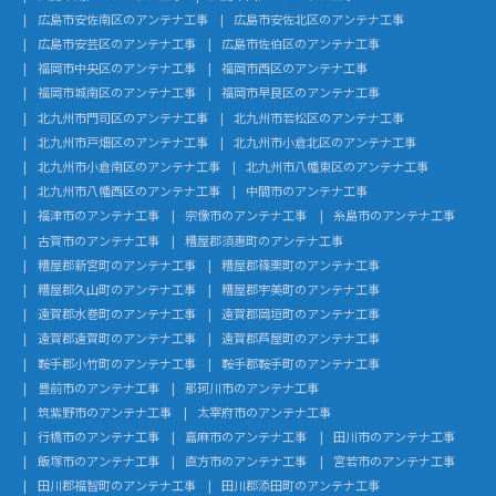
広島市安佐南区のアンテナ工事
広島市安佐北区のアンテナ工事
広島市安芸区のアンテナ工事
広島市佐伯区のアンテナ工事
福岡市中央区のアンテナ工事
福岡市西区のアンテナ工事
福岡市城南区のアンテナ工事
福岡市早良区のアンテナ工事
北九州市門司区のアンテナ工事
北九州市若松区のアンテナ工事
北九州市戸畑区のアンテナ工事
北九州市小倉北区のアンテナ工事
北九州市小倉南区のアンテナ工事
北九州市八幡東区のアンテナ工事
北九州市八幡西区のアンテナ工事
中間市のアンテナ工事
福津市のアンテナ工事
宗像市のアンテナ工事
糸島市のアンテナ工事
古賀市のアンテナ工事
糟屋郡須惠町のアンテナ工事
糟屋郡新宮町のアンテナ工事
糟屋郡篠栗町のアンテナ工事
糟屋郡久山町のアンテナ工事
糟屋郡宇美町のアンテナ工事
遠賀郡水巻町のアンテナ工事
遠賀郡岡垣町のアンテナ工事
遠賀郡遠賀町のアンテナ工事
遠賀郡芦屋町のアンテナ工事
鞍手郡小竹町のアンテナ工事
鞍手郡鞍手町のアンテナ工事
豊前市のアンテナ工事
那珂川市のアンテナ工事
筑紫野市のアンテナ工事
太宰府市のアンテナ工事
行橋市のアンテナ工事
嘉麻市のアンテナ工事
田川市のアンテナ工事
飯塚市のアンテナ工事
直方市のアンテナ工事
宮若市のアンテナ工事
田川郡福智町のアンテナ工事
田川郡添田町のアンテナ工事