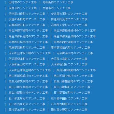
田村市のアンテナ工事
南相馬市のアンテナ工事
伊達市のアンテナ工事
本宮市のアンテナ工事
伊達郡川俣町のアンテナ工事
安達郡大玉村のアンテナ工事
伊達郡桑折町のアンテナ工事
伊達郡国見町のアンテナ工事
岩瀬郡鏡石町のアンテナ工事
岩瀬郡天栄村のアンテナ工事
南会津郡下郷町のアンテナ工事
南会津郡檜枝岐村のアンテナ工事
南会津郡只見町のアンテナ工事
南会津郡南会津町のアンテナ工事
耶麻郡北塩原村のアンテナ工事
耶麻郡西会津町のアンテナ工事
耶麻郡磐梯町のアンテナ工事
耶麻郡猪苗代町のアンテナ工事
河沼郡会津坂下町のアンテナ工事
河沼郡湯川村のアンテナ工事
河沼郡柳津町のアンテナ工事
大沼郡三島町のアンテナ工事
大沼郡金山町のアンテナ工事
大沼郡昭和村のアンテナ工事
大沼郡会津美里町のアンテナ工事
西白河郡西郷村のアンテナ工事
西白河郡泉崎村のアンテナ工事
西白河郡中島村のアンテナ工事
西白河郡矢吹町のアンテナ工事
東白川郡棚倉町のアンテナ工事
東白川郡矢祭町のアンテナ工事
東白川郡塙町のアンテナ工事
東白川郡鮫川村のアンテナ工事
石川郡石川町のアンテナ工事
石川郡玉川村のアンテナ工事
石川郡平田村のアンテナ工事
石川郡浅川町のアンテナ工事
石川郡古殿町のアンテナ工事
田村郡三春町のアンテナ工事
田村郡小野町のアンテナ工事