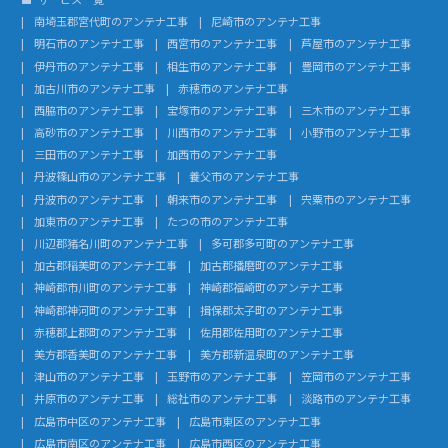
南埼玉郡宮代町のアンテナ工事
尼崎市のアンテナ工事
明石市のアンテナ工事
西宮市のアンテナ工事
芦屋市のアンテナ工事
伊丹市のアンテナ工事
相生市のアンテナ工事
豊岡市のアンテナ工事
加古川市のアンテナ工事
赤穂市のアンテナ工事
西脇市のアンテナ工事
宝塚市のアンテナ工事
三木市のアンテナ工事
高砂市のアンテナ工事
川西市のアンテナ工事
小野市のアンテナ工事
三田市のアンテナ工事
加西市のアンテナ工事
丹波篠山市のアンテナ工事
養父市のアンテナ工事
丹波市のアンテナ工事
朝来市のアンテナ工事
宍粟市のアンテナ工事
加東市のアンテナ工事
たつの市のアンテナ工事
川辺郡猪名川町のアンテナ工事
多可郡多可町のアンテナ工事
加古郡稲美町のアンテナ工事
加古郡播磨町のアンテナ工事
神崎郡市川町のアンテナ工事
神崎郡福崎町のアンテナ工事
神崎郡神河町のアンテナ工事
揖保郡太子町のアンテナ工事
赤穂郡上郡町のアンテナ工事
佐用郡佐用町のアンテナ工事
美方郡香美町のアンテナ工事
美方郡新温泉町のアンテナ工事
津山市のアンテナ工事
玉野市のアンテナ工事
笠岡市のアンテナ工事
井原市のアンテナ工事
総社市のアンテナ工事
淡路市のアンテナ工事
広島市中区のアンテナ工事
広島市東区のアンテナ工事
広島市南区のアンテナ工事
広島市西区のアンテナ工事