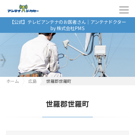
【公式】テレビアンテナのお医者さん｜アンテナドクター
by 株式会社PMS
ホーム
広島
世羅郡世羅町
世羅郡世羅町