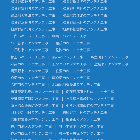
双葉郡広野町のアンテナ工事
双葉郡楢葉町のアンテナ工事
双葉郡富岡町のアンテナ工事
双葉郡川内村のアンテナ工事
双葉郡大熊町のアンテナ工事
双葉郡浪江町のアンテナ工事
双葉郡双葉町のアンテナ工事
双葉郡葛尾村のアンテナ工事
相馬郡新地町のアンテナ工事
相馬郡飯舘村のアンテナ工事
三条市のアンテナ工事
柏崎市のアンテナ工事
小千谷市のアンテナ工事
加茂市のアンテナ工事
十日町市のアンテナ工事
見附市のアンテナ工事
村上市のアンテナ工事
燕市のアンテナ工事
糸魚川市のアンテナ工事
妙高市のアンテナ工事
五泉市のアンテナ工事
上越市のアンテナ工事
阿賀野市のアンテナ工事
佐渡市のアンテナ工事
魚沼市のアンテナ工事
南魚沼市のアンテナ工事
胎内市のアンテナ工事
北蒲原郡聖籠町のアンテナ工事
西蒲原郡弥彦村のアンテナ工事
南蒲原郡田上町のアンテナ工事
東蒲原郡阿賀町のアンテナ工事
三島郡出雲崎町のアンテナ工事
南魚沼郡湯沢町のアンテナ工事
中魚沼郡津南町のアンテナ工事
刈羽郡刈羽村のアンテナ工事
岩船郡関川村のアンテナ工事
岩船郡粟島浦村のアンテナ工事
姫路市のアンテナ工事
神戸市灘区のアンテナ工事
神戸市東灘区のアンテナ工事
神戸市西区のアンテナ工事
神戸市中央区のアンテナ工事
神戸市北区のアンテナ工事
神戸市垂水区のアンテナ工事