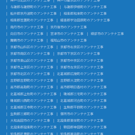
与謝郡与謝野町のアンテナ工事
与謝郡伊根町のアンテナ工事
船井郡京丹波町のアンテナ工事
相楽郡和束町のアンテナ工事
相楽郡笠置町のアンテナ工事
綴喜郡宇治田原町のアンテナ工事
南丹市のアンテナ工事
京丹後市のアンテナ工事
向日市のアンテナ工事
宮津市のアンテナ工事
綾部市のアンテナ工事
舞鶴市のアンテナ工事
福知山市のアンテナ工事
京都市山科区のアンテナ工事
京都市右京区のアンテナ工事
京都市南区のアンテナ工事
京都市下京区のアンテナ工事
京都市東山区のアンテナ工事
京都市中京区のアンテナ工事
京都市上京区のアンテナ工事
京都市左京区のアンテナ工事
京都市北区のアンテナ工事
北葛城郡広陵町のアンテナ工事
吉野郡吉野町のアンテナ工事
吉野郡大淀町のアンテナ工事
高市郡高取町のアンテナ工事
高市郡明日香村のアンテナ工事
北葛城郡上牧町のアンテナ工事
磯城郡三宅町のアンテナ工事
磯城郡川西町のアンテナ工事
北葛城郡河合町のアンテナ工事
北葛城郡王寺町のアンテナ工事
生駒郡平群町のアンテナ工事
生駒郡三郷町のアンテナ工事
御所市のアンテナ工事
大和高田市のアンテナ工事
北設楽郡東栄町のアンテナ工事
北設楽郡設楽町のアンテナ工事
額田郡幸田町のアンテナ工事
知多郡武豊町のアンテナ工事
知多郡美浜町のアンテナ工事