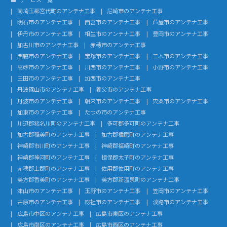
南埼玉郡宮代町のアンテナ工事
尼崎市のアンテナ工事
明石市のアンテナ工事
西宮市のアンテナ工事
芦屋市のアンテナ工事
伊丹市のアンテナ工事
相生市のアンテナ工事
豊岡市のアンテナ工事
加古川市のアンテナ工事
赤穂市のアンテナ工事
西脇市のアンテナ工事
宝塚市のアンテナ工事
三木市のアンテナ工事
高砂市のアンテナ工事
川西市のアンテナ工事
小野市のアンテナ工事
三田市のアンテナ工事
加西市のアンテナ工事
丹波篠山市のアンテナ工事
養父市のアンテナ工事
丹波市のアンテナ工事
朝来市のアンテナ工事
宍粟市のアンテナ工事
加東市のアンテナ工事
たつの市のアンテナ工事
川辺郡猪名川町のアンテナ工事
多可郡多可町のアンテナ工事
加古郡稲美町のアンテナ工事
加古郡播磨町のアンテナ工事
神崎郡市川町のアンテナ工事
神崎郡福崎町のアンテナ工事
神崎郡神河町のアンテナ工事
揖保郡太子町のアンテナ工事
赤穂郡上郡町のアンテナ工事
佐用郡佐用町のアンテナ工事
美方郡香美町のアンテナ工事
美方郡新温泉町のアンテナ工事
津山市のアンテナ工事
玉野市のアンテナ工事
笠岡市のアンテナ工事
井原市のアンテナ工事
総社市のアンテナ工事
淡路市のアンテナ工事
広島市中区のアンテナ工事
広島市東区のアンテナ工事
広島市南区のアンテナ工事
広島市西区のアンテナ工事