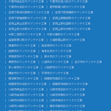
千葉市稲毛区のアンテナ工事
千葉市花見川区のアンテナ工事
千葉市中央区のアンテナ工事
愛甲郡愛川町のアンテナ工事
足柄下郡湯河原町のアンテナ工事
足柄下郡真鶴町のアンテナ工事
足柄下郡箱根町のアンテナ工事
足柄上郡開成町のアンテナ工事
足柄上郡山北町のアンテナ工事
足柄上郡松田町のアンテナ工事
足柄上郡大井町のアンテナ工事
足柄上郡中井町のアンテナ工事
中郡二宮町のアンテナ工事
中郡大磯町のアンテナ工事
高座郡寒川町のアンテナ工事
三浦郡葉山町のアンテナ工事
綾瀬市のアンテナ工事
南足柄市のアンテナ工事
座間市のアンテナ工事
海老名市のアンテナ工事
伊勢原市のアンテナ工事
厚木市のアンテナ工事
秦野市のアンテナ工事
三浦市のアンテナ工事
逗子市のアンテナ工事
茅ヶ崎市のアンテナ工事
小田原市のアンテナ工事
鎌倉市のアンテナ工事
平塚市のアンテナ工事
横須賀市のアンテナ工事
相模原市南区のアンテナ工事
相模原市中央区のアンテナ工事
相模原市緑区のアンテナ工事
川崎市麻生区のアンテナ工事
川崎市宮前区のアンテナ工事
川崎市高津区のアンテナ工事
川崎市多摩区のアンテナ工事
川崎市中原区のアンテナ工事
川崎市幸区のアンテナ工事
川崎市川崎区のアンテナ工事
横浜市都筑区のアンテナ工事