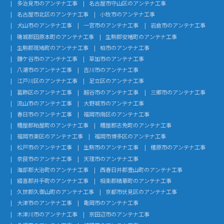
多治見市のアンテナ工事
名古屋市守山区のアンテナ工事
名古屋市北区のアンテナ工事
小牧市のアンテナ工事
犬山市のアンテナ工事
一宮市のアンテナ工事
岩倉市のアンテナ工事
磯城郡田原本町のアンテナ工事
生駒郡安堵町のアンテナ工事
生駒郡斑鳩町のアンテナ工事
柏市のアンテナ工事
鎌ケ谷市のアンテナ工事
草加市のアンテナ工事
八潮市のアンテナ工事
吉川市のアンテナ工事
江戸川区のアンテナ工事
足立区のアンテナ工事
葛飾区のアンテナ工事
越谷市のアンテナ工事
三郷市のアンテナ工事
流山市のアンテナ工事
大野城市のアンテナ工事
春日市のアンテナ工事
福岡市南区のアンテナ工事
糟屋郡粕屋町のアンテナ工事
糟屋郡志免町のアンテナ工事
福岡市東区のアンテナ工事
福岡市博多区のアンテナ工事
松戸市のアンテナ工事
生駒市のアンテナ工事
橿原市のアンテナ工事
奈良市のアンテナ工事
天理市のアンテナ工事
海部郡大治町のアンテナ工事
西春日井郡豊山町のアンテナ工事
綴喜郡井手町のアンテナ工事
相楽郡精華町のアンテナ工事
久世郡久御山町のアンテナ工事
京都市伏見区のアンテナ工事
大津市のアンテナ工事
亀岡市のアンテナ工事
木津川市のアンテナ工事
京田辺市のアンテナ工事