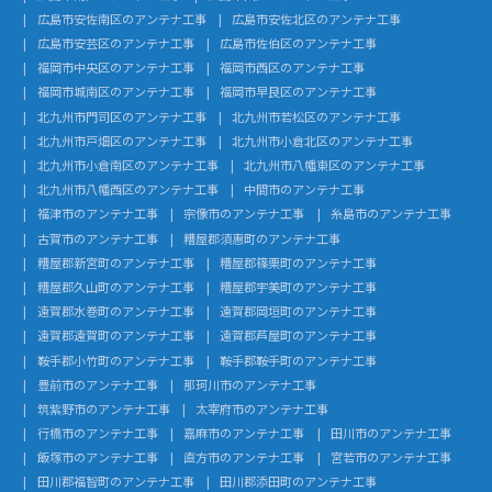
広島市安佐南区のアンテナ工事
広島市安佐北区のアンテナ工事
広島市安芸区のアンテナ工事
広島市佐伯区のアンテナ工事
福岡市中央区のアンテナ工事
福岡市西区のアンテナ工事
福岡市城南区のアンテナ工事
福岡市早良区のアンテナ工事
北九州市門司区のアンテナ工事
北九州市若松区のアンテナ工事
北九州市戸畑区のアンテナ工事
北九州市小倉北区のアンテナ工事
北九州市小倉南区のアンテナ工事
北九州市八幡東区のアンテナ工事
北九州市八幡西区のアンテナ工事
中間市のアンテナ工事
福津市のアンテナ工事
宗像市のアンテナ工事
糸島市のアンテナ工事
古賀市のアンテナ工事
糟屋郡須惠町のアンテナ工事
糟屋郡新宮町のアンテナ工事
糟屋郡篠栗町のアンテナ工事
糟屋郡久山町のアンテナ工事
糟屋郡宇美町のアンテナ工事
遠賀郡水巻町のアンテナ工事
遠賀郡岡垣町のアンテナ工事
遠賀郡遠賀町のアンテナ工事
遠賀郡芦屋町のアンテナ工事
鞍手郡小竹町のアンテナ工事
鞍手郡鞍手町のアンテナ工事
豊前市のアンテナ工事
那珂川市のアンテナ工事
筑紫野市のアンテナ工事
太宰府市のアンテナ工事
行橋市のアンテナ工事
嘉麻市のアンテナ工事
田川市のアンテナ工事
飯塚市のアンテナ工事
直方市のアンテナ工事
宮若市のアンテナ工事
田川郡福智町のアンテナ工事
田川郡添田町のアンテナ工事