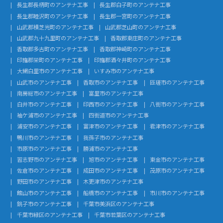
長生郡長柄町のアンテナ工事
長生郡白子町のアンテナ工事
長生郡睦沢町のアンテナ工事
長生郡一宮町のアンテナ工事
山武郡横芝光町のアンテナ工事
山武郡芝山町のアンテナ工事
山武郡九十九里町のアンテナ工事
香取郡東庄町のアンテナ工事
香取郡多古町のアンテナ工事
香取郡神崎町のアンテナ工事
印旛郡栄町のアンテナ工事
印旛郡酒々井町のアンテナ工事
大網白里市のアンテナ工事
いすみ市のアンテナ工事
山武市のアンテナ工事
香取市のアンテナ工事
匝瑳市のアンテナ工事
南房総市のアンテナ工事
富里市のアンテナ工事
白井市のアンテナ工事
印西市のアンテナ工事
八街市のアンテナ工事
袖ケ浦市のアンテナ工事
四街道市のアンテナ工事
浦安市のアンテナ工事
富津市のアンテナ工事
君津市のアンテナ工事
鴨川市のアンテナ工事
我孫子市のアンテナ工事
市原市のアンテナ工事
勝浦市のアンテナ工事
習志野市のアンテナ工事
旭市のアンテナ工事
東金市のアンテナ工事
佐倉市のアンテナ工事
成田市のアンテナ工事
茂原市のアンテナ工事
野田市のアンテナ工事
木更津市のアンテナ工事
館山市のアンテナ工事
船橋市のアンテナ工事
市川市のアンテナ工事
銚子市のアンテナ工事
千葉市美浜区のアンテナ工事
千葉市緑区のアンテナ工事
千葉市若葉区のアンテナ工事