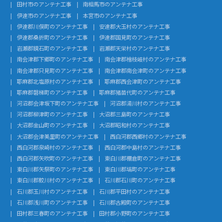
田村市のアンテナ工事
南相馬市のアンテナ工事
伊達市のアンテナ工事
本宮市のアンテナ工事
伊達郡川俣町のアンテナ工事
安達郡大玉村のアンテナ工事
伊達郡桑折町のアンテナ工事
伊達郡国見町のアンテナ工事
岩瀬郡鏡石町のアンテナ工事
岩瀬郡天栄村のアンテナ工事
南会津郡下郷町のアンテナ工事
南会津郡檜枝岐村のアンテナ工事
南会津郡只見町のアンテナ工事
南会津郡南会津町のアンテナ工事
耶麻郡北塩原村のアンテナ工事
耶麻郡西会津町のアンテナ工事
耶麻郡磐梯町のアンテナ工事
耶麻郡猪苗代町のアンテナ工事
河沼郡会津坂下町のアンテナ工事
河沼郡湯川村のアンテナ工事
河沼郡柳津町のアンテナ工事
大沼郡三島町のアンテナ工事
大沼郡金山町のアンテナ工事
大沼郡昭和村のアンテナ工事
大沼郡会津美里町のアンテナ工事
西白河郡西郷村のアンテナ工事
西白河郡泉崎村のアンテナ工事
西白河郡中島村のアンテナ工事
西白河郡矢吹町のアンテナ工事
東白川郡棚倉町のアンテナ工事
東白川郡矢祭町のアンテナ工事
東白川郡塙町のアンテナ工事
東白川郡鮫川村のアンテナ工事
石川郡石川町のアンテナ工事
石川郡玉川村のアンテナ工事
石川郡平田村のアンテナ工事
石川郡浅川町のアンテナ工事
石川郡古殿町のアンテナ工事
田村郡三春町のアンテナ工事
田村郡小野町のアンテナ工事