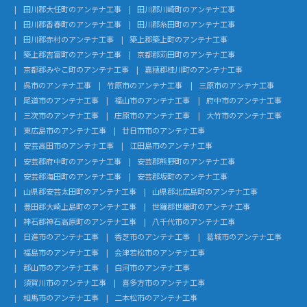
田川郡大任町のアンテナ工事
田川郡川崎町のアンテナ工事
田川郡香春町のアンテナ工事
田川郡糸田町のアンテナ工事
田川郡赤村のアンテナ工事
築上郡築上町のアンテナ工事
築上郡吉富町のアンテナ工事
京都郡苅田町のアンテナ工事
京都郡みやこ町のアンテナ工事
嘉穂郡桂川町のアンテナ工事
呉市のアンテナ工事
竹原市のアンテナ工事
三原市のアンテナ工事
尾道市のアンテナ工事
福山市のアンテナ工事
府中市のアンテナ工事
三次市のアンテナ工事
庄原市のアンテナ工事
大竹市のアンテナ工事
東広島市のアンテナ工事
廿日市市のアンテナ工事
安芸高田市のアンテナ工事
江田島市のアンテナ工事
安芸郡府中町のアンテナ工事
安芸郡熊野町のアンテナ工事
安芸郡海田町のアンテナ工事
安芸郡坂町のアンテナ工事
山県郡安芸太田町のアンテナ工事
山県郡北広島町のアンテナ工事
豊田郡大崎上島町のアンテナ工事
世羅郡世羅町のアンテナ工事
神石郡神石高原町のアンテナ工事
八千代市のアンテナ工事
日進市のアンテナ工事
香芝市のアンテナ工事
葛城市のアンテナ工事
福島市のアンテナ工事
会津若松市のアンテナ工事
郡山市のアンテナ工事
白河市のアンテナ工事
須賀川市のアンテナ工事
喜多方市のアンテナ工事
相馬市のアンテナ工事
二本松市のアンテナ工事