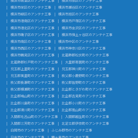
横浜市青葉区のアンテナ工事
横浜市泉区のアンテナ工事
横浜市栄区のアンテナ工事
横浜市瀬谷区のアンテナ工事
横浜市緑区のアンテナ工事
横浜市旭区のアンテナ工事
横浜市港南区のアンテナ工事
横浜市戸塚区のアンテナ工事
横浜市港北区のアンテナ工事
横浜市金沢区のアンテナ工事
横浜市磯子区のアンテナ工事
横浜市保土ヶ谷区のアンテナ工事
横浜市南区のアンテナ工事
横浜市中区のアンテナ工事
横浜市西区のアンテナ工事
横浜市神奈川区のアンテナ工事
横浜市鶴見区のアンテナ工事
北葛飾郡松伏町のアンテナ工事
北葛飾郡杉戸町のアンテナ工事
大里郡寄居町のアンテナ工事
児玉郡上里町のアンテナ工事
児玉郡神川町のアンテナ工事
児玉郡美里町のアンテナ工事
秩父郡小鹿野町のアンテナ工事
秩父郡長瀞町のアンテナ工事
秩父郡皆野町のアンテナ工事
秩父郡横瀬町のアンテナ工事
比企郡ときがわ町のアンテナ工事
比企郡鳩山町のアンテナ工事
比企郡吉見町のアンテナ工事
比企郡川島町のアンテナ工事
比企郡小川町のアンテナ工事
比企郡滑川町のアンテナ工事
比企郡嵐山町のアンテナ工事
入間郡毛呂山町のアンテナ工事
入間郡越生町のアンテナ工事
入間郡三芳町のアンテナ工事
北足立郡伊奈町のアンテナ工事
白岡市のアンテナ工事
ふじみ野市のアンテナ工事
日高市のアンテナ工事
鶴ヶ島市のアンテナ工事