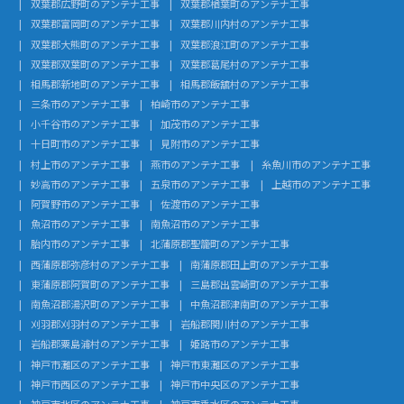
双葉郡広野町のアンテナ工事
双葉郡楢葉町のアンテナ工事
双葉郡富岡町のアンテナ工事
双葉郡川内村のアンテナ工事
双葉郡大熊町のアンテナ工事
双葉郡浪江町のアンテナ工事
双葉郡双葉町のアンテナ工事
双葉郡葛尾村のアンテナ工事
相馬郡新地町のアンテナ工事
相馬郡飯舘村のアンテナ工事
三条市のアンテナ工事
柏崎市のアンテナ工事
小千谷市のアンテナ工事
加茂市のアンテナ工事
十日町市のアンテナ工事
見附市のアンテナ工事
村上市のアンテナ工事
燕市のアンテナ工事
糸魚川市のアンテナ工事
妙高市のアンテナ工事
五泉市のアンテナ工事
上越市のアンテナ工事
阿賀野市のアンテナ工事
佐渡市のアンテナ工事
魚沼市のアンテナ工事
南魚沼市のアンテナ工事
胎内市のアンテナ工事
北蒲原郡聖籠町のアンテナ工事
西蒲原郡弥彦村のアンテナ工事
南蒲原郡田上町のアンテナ工事
東蒲原郡阿賀町のアンテナ工事
三島郡出雲崎町のアンテナ工事
南魚沼郡湯沢町のアンテナ工事
中魚沼郡津南町のアンテナ工事
刈羽郡刈羽村のアンテナ工事
岩船郡関川村のアンテナ工事
岩船郡粟島浦村のアンテナ工事
姫路市のアンテナ工事
神戸市灘区のアンテナ工事
神戸市東灘区のアンテナ工事
神戸市西区のアンテナ工事
神戸市中央区のアンテナ工事
神戸市北区のアンテナ工事
神戸市垂水区のアンテナ工事