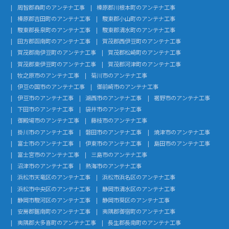
周智郡森町のアンテナ工事
榛原郡川根本町のアンテナ工事
榛原郡吉田町のアンテナ工事
駿東郡小山町のアンテナ工事
駿東郡長泉町のアンテナ工事
駿東郡清水町のアンテナ工事
田方郡函南町のアンテナ工事
賀茂郡西伊豆町のアンテナ工事
賀茂郡南伊豆町のアンテナ工事
賀茂郡松崎町のアンテナ工事
賀茂郡東伊豆町のアンテナ工事
賀茂郡河津町のアンテナ工事
牧之原市のアンテナ工事
菊川市のアンテナ工事
伊豆の国市のアンテナ工事
御前崎市のアンテナ工事
伊豆市のアンテナ工事
湖西市のアンテナ工事
裾野市のアンテナ工事
下田市のアンテナ工事
袋井市のアンテナ工事
御殿場市のアンテナ工事
藤枝市のアンテナ工事
掛川市のアンテナ工事
磐田市のアンテナ工事
焼津市のアンテナ工事
富士市のアンテナ工事
伊東市のアンテナ工事
島田市のアンテナ工事
富士宮市のアンテナ工事
三島市のアンテナ工事
沼津市のアンテナ工事
熱海市のアンテナ工事
浜松市天竜区のアンテナ工事
浜松市浜名区のアンテナ工事
浜松市中央区のアンテナ工事
静岡市清水区のアンテナ工事
静岡市駿河区のアンテナ工事
静岡市葵区のアンテナ工事
安房郡鋸南町のアンテナ工事
夷隅郡御宿町のアンテナ工事
夷隅郡大多喜町のアンテナ工事
長生郡長南町のアンテナ工事