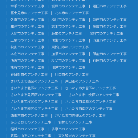
幸手市のアンテナ工事
坂戸市のアンテナ工事
蓮田市のアンテナ工事
富士見市のアンテナ工事
北本市のアンテナ工事
久喜市のアンテナ工事
桶川市のアンテナ工事
新座市のアンテナ工事
和光市のアンテナ工事
志木市のアンテナ工事
朝霞市のアンテナ工事
入間市のアンテナ工事
蕨市のアンテナ工事
深谷市のアンテナ工事
上尾市のアンテナ工事
鴻巣市のアンテナ工事
羽生市のアンテナ工事
狭山市のアンテナ工事
東松山市のアンテナ工事
本庄市のアンテナ工事
加須市のアンテナ工事
飯能市のアンテナ工事
所沢市のアンテナ工事
秩父市のアンテナ工事
行田市のアンテナ工事
熊谷市のアンテナ工事
川越市のアンテナ工事
春日部市のアンテナ工事
川口市のアンテナ工事
さいたま市西区のアンテナ工事
戸田市のアンテナ工事
さいたま市北区のアンテナ工事
さいたま市大宮区のアンテナ工事
さいたま市見沼区のアンテナ工事
さいたま市中央区のアンテナ工事
さいたま市桜区のアンテナ工事
さいたま市浦和区のアンテナ工事
さいたま市緑区のアンテナ工事
さいたま市南区のアンテナ工事
西東京市のアンテナ工事
さいたま市岩槻区のアンテナ工事
あきる野市のアンテナ工事
羽村市のアンテナ工事
稲城市のアンテナ工事
多摩市のアンテナ工事
武蔵村山市のアンテナ工事
東久留米のアンテナ工事