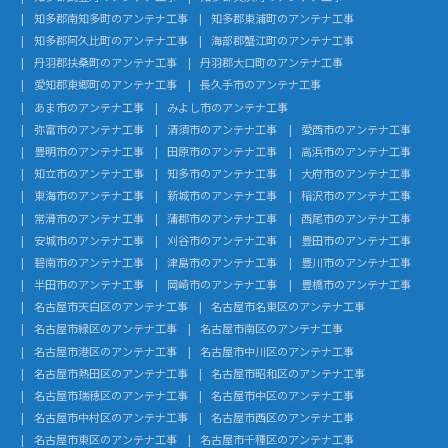
知多郡南知多町のアンテナ工事
知多郡東浦町のアンテナ工事
知多郡阿久比町のアンテナ工事
海部郡蟹江町のアンテナ工事
丹羽郡扶桑町のアンテナ工事
丹羽郡大口町のアンテナ工事
愛知郡東郷町のアンテナ工事
長久手市のアンテナ工事
あま市のアンテナ工事
みよし市のアンテナ工事
弥富市のアンテナ工事
清須市のアンテナ工事
愛西市のアンテナ工事
豊明市のアンテナ工事
田原市のアンテナ工事
高浜市のアンテナ工事
知立市のアンテナ工事
知多市のアンテナ工事
大府市のアンテナ工事
東海市のアンテナ工事
新城市のアンテナ工事
稲沢市のアンテナ工事
常滑市のアンテナ工事
蒲郡市のアンテナ工事
西尾市のアンテナ工事
安城市のアンテナ工事
刈谷市のアンテナ工事
豊田市のアンテナ工事
碧南市のアンテナ工事
津島市のアンテナ工事
豊川市のアンテナ工事
半田市のアンテナ工事
岡崎市のアンテナ工事
豊橋市のアンテナ工事
名古屋市天白区のアンテナ工事
名古屋市名東区のアンテナ工事
名古屋市緑区のアンテナ工事
名古屋市南区のアンテナ工事
名古屋市港区のアンテナ工事
名古屋市中川区のアンテナ工事
名古屋市熱田区のアンテナ工事
名古屋市昭和区のアンテナ工事
名古屋市瑞穂区のアンテナ工事
名古屋市中区のアンテナ工事
名古屋市中村区のアンテナ工事
名古屋市西区のアンテナ工事
名古屋市東区のアンテナ工事
名古屋市千種区のアンテナ工事