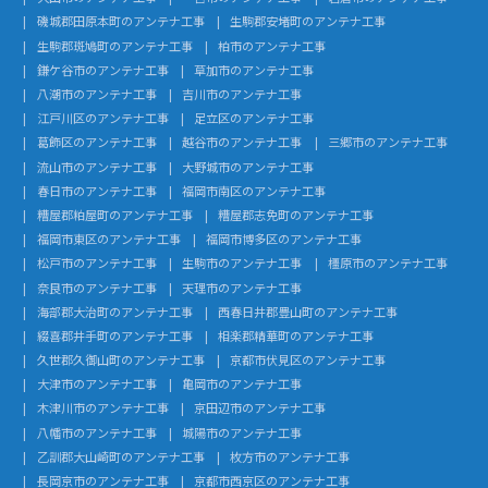
磯城郡田原本町のアンテナ工事
生駒郡安堵町のアンテナ工事
生駒郡斑鳩町のアンテナ工事
柏市のアンテナ工事
鎌ケ谷市のアンテナ工事
草加市のアンテナ工事
八潮市のアンテナ工事
吉川市のアンテナ工事
江戸川区のアンテナ工事
足立区のアンテナ工事
葛飾区のアンテナ工事
越谷市のアンテナ工事
三郷市のアンテナ工事
流山市のアンテナ工事
大野城市のアンテナ工事
春日市のアンテナ工事
福岡市南区のアンテナ工事
糟屋郡粕屋町のアンテナ工事
糟屋郡志免町のアンテナ工事
福岡市東区のアンテナ工事
福岡市博多区のアンテナ工事
松戸市のアンテナ工事
生駒市のアンテナ工事
橿原市のアンテナ工事
奈良市のアンテナ工事
天理市のアンテナ工事
海部郡大治町のアンテナ工事
西春日井郡豊山町のアンテナ工事
綴喜郡井手町のアンテナ工事
相楽郡精華町のアンテナ工事
久世郡久御山町のアンテナ工事
京都市伏見区のアンテナ工事
大津市のアンテナ工事
亀岡市のアンテナ工事
木津川市のアンテナ工事
京田辺市のアンテナ工事
八幡市のアンテナ工事
城陽市のアンテナ工事
乙訓郡大山崎町のアンテナ工事
枚方市のアンテナ工事
長岡京市のアンテナ工事
京都市西京区のアンテナ工事