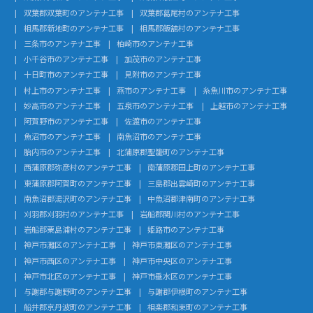
双葉郡双葉町のアンテナ工事
双葉郡葛尾村のアンテナ工事
相馬郡新地町のアンテナ工事
相馬郡飯舘村のアンテナ工事
三条市のアンテナ工事
柏崎市のアンテナ工事
小千谷市のアンテナ工事
加茂市のアンテナ工事
十日町市のアンテナ工事
見附市のアンテナ工事
村上市のアンテナ工事
燕市のアンテナ工事
糸魚川市のアンテナ工事
妙高市のアンテナ工事
五泉市のアンテナ工事
上越市のアンテナ工事
阿賀野市のアンテナ工事
佐渡市のアンテナ工事
魚沼市のアンテナ工事
南魚沼市のアンテナ工事
胎内市のアンテナ工事
北蒲原郡聖籠町のアンテナ工事
西蒲原郡弥彦村のアンテナ工事
南蒲原郡田上町のアンテナ工事
東蒲原郡阿賀町のアンテナ工事
三島郡出雲崎町のアンテナ工事
南魚沼郡湯沢町のアンテナ工事
中魚沼郡津南町のアンテナ工事
刈羽郡刈羽村のアンテナ工事
岩船郡関川村のアンテナ工事
岩船郡粟島浦村のアンテナ工事
姫路市のアンテナ工事
神戸市灘区のアンテナ工事
神戸市東灘区のアンテナ工事
神戸市西区のアンテナ工事
神戸市中央区のアンテナ工事
神戸市北区のアンテナ工事
神戸市垂水区のアンテナ工事
与謝郡与謝野町のアンテナ工事
与謝郡伊根町のアンテナ工事
船井郡京丹波町のアンテナ工事
相楽郡和束町のアンテナ工事