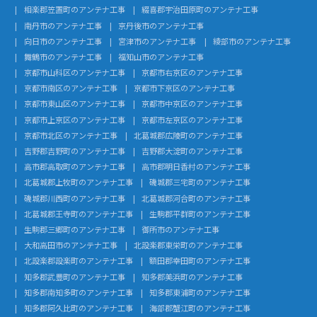
相楽郡笠置町のアンテナ工事
綴喜郡宇治田原町のアンテナ工事
南丹市のアンテナ工事
京丹後市のアンテナ工事
向日市のアンテナ工事
宮津市のアンテナ工事
綾部市のアンテナ工事
舞鶴市のアンテナ工事
福知山市のアンテナ工事
京都市山科区のアンテナ工事
京都市右京区のアンテナ工事
京都市南区のアンテナ工事
京都市下京区のアンテナ工事
京都市東山区のアンテナ工事
京都市中京区のアンテナ工事
京都市上京区のアンテナ工事
京都市左京区のアンテナ工事
京都市北区のアンテナ工事
北葛城郡広陵町のアンテナ工事
吉野郡吉野町のアンテナ工事
吉野郡大淀町のアンテナ工事
高市郡高取町のアンテナ工事
高市郡明日香村のアンテナ工事
北葛城郡上牧町のアンテナ工事
磯城郡三宅町のアンテナ工事
磯城郡川西町のアンテナ工事
北葛城郡河合町のアンテナ工事
北葛城郡王寺町のアンテナ工事
生駒郡平群町のアンテナ工事
生駒郡三郷町のアンテナ工事
御所市のアンテナ工事
大和高田市のアンテナ工事
北設楽郡東栄町のアンテナ工事
北設楽郡設楽町のアンテナ工事
額田郡幸田町のアンテナ工事
知多郡武豊町のアンテナ工事
知多郡美浜町のアンテナ工事
知多郡南知多町のアンテナ工事
知多郡東浦町のアンテナ工事
知多郡阿久比町のアンテナ工事
海部郡蟹江町のアンテナ工事