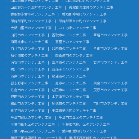
山武郡横芝光町のアンテナ工事
山武郡芝山町のアンテナ工事
山武郡九十九里町のアンテナ工事
香取郡東庄町のアンテナ工事
香取郡多古町のアンテナ工事
香取郡神崎町のアンテナ工事
印旛郡栄町のアンテナ工事
印旛郡酒々井町のアンテナ工事
大網白里市のアンテナ工事
いすみ市のアンテナ工事
山武市のアンテナ工事
香取市のアンテナ工事
匝瑳市のアンテナ工事
南房総市のアンテナ工事
富里市のアンテナ工事
白井市のアンテナ工事
印西市のアンテナ工事
八街市のアンテナ工事
袖ケ浦市のアンテナ工事
四街道市のアンテナ工事
浦安市のアンテナ工事
富津市のアンテナ工事
君津市のアンテナ工事
鴨川市のアンテナ工事
我孫子市のアンテナ工事
市原市のアンテナ工事
勝浦市のアンテナ工事
習志野市のアンテナ工事
旭市のアンテナ工事
東金市のアンテナ工事
佐倉市のアンテナ工事
成田市のアンテナ工事
茂原市のアンテナ工事
野田市のアンテナ工事
木更津市のアンテナ工事
館山市のアンテナ工事
船橋市のアンテナ工事
市川市のアンテナ工事
銚子市のアンテナ工事
千葉市美浜区のアンテナ工事
千葉市緑区のアンテナ工事
千葉市若葉区のアンテナ工事
千葉市稲毛区のアンテナ工事
千葉市花見川区のアンテナ工事
千葉市中央区のアンテナ工事
愛甲郡愛川町のアンテナ工事
足柄下郡湯河原町のアンテナ工事
足柄下郡真鶴町のアンテナ工事