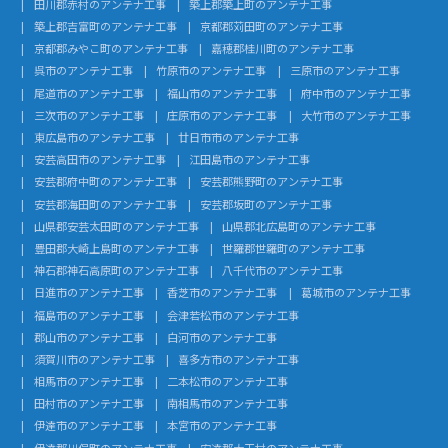
田川郡赤村のアンテナ工事
築上郡築上町のアンテナ工事
築上郡吉富町のアンテナ工事
京都郡苅田町のアンテナ工事
京都郡みやこ町のアンテナ工事
嘉穂郡桂川町のアンテナ工事
呉市のアンテナ工事
竹原市のアンテナ工事
三原市のアンテナ工事
尾道市のアンテナ工事
福山市のアンテナ工事
府中市のアンテナ工事
三次市のアンテナ工事
庄原市のアンテナ工事
大竹市のアンテナ工事
東広島市のアンテナ工事
廿日市市のアンテナ工事
安芸高田市のアンテナ工事
江田島市のアンテナ工事
安芸郡府中町のアンテナ工事
安芸郡熊野町のアンテナ工事
安芸郡海田町のアンテナ工事
安芸郡坂町のアンテナ工事
山県郡安芸太田町のアンテナ工事
山県郡北広島町のアンテナ工事
豊田郡大崎上島町のアンテナ工事
世羅郡世羅町のアンテナ工事
神石郡神石高原町のアンテナ工事
八千代市のアンテナ工事
日進市のアンテナ工事
香芝市のアンテナ工事
葛城市のアンテナ工事
福島市のアンテナ工事
会津若松市のアンテナ工事
郡山市のアンテナ工事
白河市のアンテナ工事
須賀川市のアンテナ工事
喜多方市のアンテナ工事
相馬市のアンテナ工事
二本松市のアンテナ工事
田村市のアンテナ工事
南相馬市のアンテナ工事
伊達市のアンテナ工事
本宮市のアンテナ工事
伊達郡川俣町のアンテナ工事
安達郡大玉村のアンテナ工事