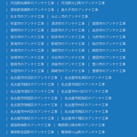
丹羽郡扶桑町のアンテナ工事
丹羽郡大口町のアンテナ工事
愛知郡東郷町のアンテナ工事
長久手市のアンテナ工事
あま市のアンテナ工事
みよし市のアンテナ工事
弥富市のアンテナ工事
清須市のアンテナ工事
愛西市のアンテナ工事
豊明市のアンテナ工事
田原市のアンテナ工事
高浜市のアンテナ工事
知立市のアンテナ工事
知多市のアンテナ工事
大府市のアンテナ工事
東海市のアンテナ工事
新城市のアンテナ工事
稲沢市のアンテナ工事
常滑市のアンテナ工事
蒲郡市のアンテナ工事
西尾市のアンテナ工事
安城市のアンテナ工事
刈谷市のアンテナ工事
豊田市のアンテナ工事
碧南市のアンテナ工事
津島市のアンテナ工事
豊川市のアンテナ工事
半田市のアンテナ工事
岡崎市のアンテナ工事
豊橋市のアンテナ工事
名古屋市天白区のアンテナ工事
名古屋市名東区のアンテナ工事
名古屋市緑区のアンテナ工事
名古屋市南区のアンテナ工事
名古屋市港区のアンテナ工事
名古屋市中川区のアンテナ工事
名古屋市熱田区のアンテナ工事
名古屋市昭和区のアンテナ工事
名古屋市瑞穂区のアンテナ工事
名古屋市中区のアンテナ工事
名古屋市中村区のアンテナ工事
名古屋市西区のアンテナ工事
名古屋市東区のアンテナ工事
名古屋市千種区のアンテナ工事
周智郡森町のアンテナ工事
榛原郡川根本町のアンテナ工事
榛原郡吉田町のアンテナ工事
駿東郡小山町のアンテナ工事