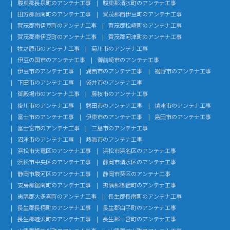
駿東郡長泉町のアンテナ工事
駿東郡清水町のアンテナ工事
田方郡函南町のアンテナ工事
賀茂郡西伊豆町のアンテナ工事
賀茂郡南伊豆町のアンテナ工事
賀茂郡松崎町のアンテナ工事
賀茂郡東伊豆町のアンテナ工事
賀茂郡河津町のアンテナ工事
牧之原市のアンテナ工事
菊川市のアンテナ工事
伊豆の国市のアンテナ工事
御前崎市のアンテナ工事
伊豆市のアンテナ工事
湖西市のアンテナ工事
裾野市のアンテナ工事
下田市のアンテナ工事
袋井市のアンテナ工事
御殿場市のアンテナ工事
藤枝市のアンテナ工事
掛川市のアンテナ工事
磐田市のアンテナ工事
焼津市のアンテナ工事
富士市のアンテナ工事
伊東市のアンテナ工事
島田市のアンテナ工事
富士宮市のアンテナ工事
三島市のアンテナ工事
沼津市のアンテナ工事
熱海市のアンテナ工事
浜松市天竜区のアンテナ工事
浜松市浜名区のアンテナ工事
浜松市中央区のアンテナ工事
静岡市清水区のアンテナ工事
静岡市駿河区のアンテナ工事
静岡市葵区のアンテナ工事
安房郡鋸南町のアンテナ工事
夷隅郡御宿町のアンテナ工事
夷隅郡大多喜町のアンテナ工事
長生郡長南町のアンテナ工事
長生郡長柄町のアンテナ工事
長生郡白子町のアンテナ工事
長生郡睦沢町のアンテナ工事
長生郡一宮町のアンテナ工事