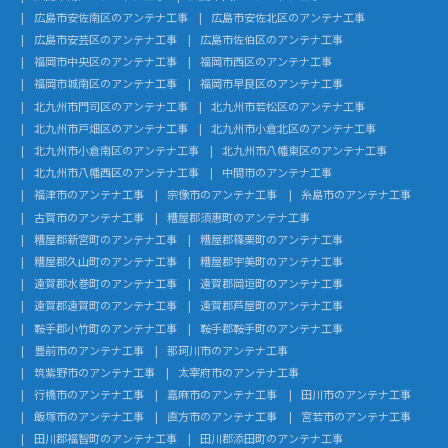
広島市安佐南区のアンテナ工事
広島市安佐北区のアンテナ工事
広島市安芸区のアンテナ工事
広島市佐伯区のアンテナ工事
福岡市中央区のアンテナ工事
福岡市西区のアンテナ工事
福岡市城南区のアンテナ工事
福岡市早良区のアンテナ工事
北九州市門司区のアンテナ工事
北九州市若松区のアンテナ工事
北九州市戸畑区のアンテナ工事
北九州市小倉北区のアンテナ工事
北九州市小倉南区のアンテナ工事
北九州市八幡東区のアンテナ工事
北九州市八幡西区のアンテナ工事
中間市のアンテナ工事
福津市のアンテナ工事
宗像市のアンテナ工事
糸島市のアンテナ工事
古賀市のアンテナ工事
糟屋郡須惠町のアンテナ工事
糟屋郡新宮町のアンテナ工事
糟屋郡篠栗町のアンテナ工事
糟屋郡久山町のアンテナ工事
糟屋郡宇美町のアンテナ工事
遠賀郡水巻町のアンテナ工事
遠賀郡岡垣町のアンテナ工事
遠賀郡遠賀町のアンテナ工事
遠賀郡芦屋町のアンテナ工事
鞍手郡小竹町のアンテナ工事
鞍手郡鞍手町のアンテナ工事
豊前市のアンテナ工事
那珂川市のアンテナ工事
筑紫野市のアンテナ工事
太宰府市のアンテナ工事
行橋市のアンテナ工事
嘉麻市のアンテナ工事
田川市のアンテナ工事
飯塚市のアンテナ工事
直方市のアンテナ工事
宮若市のアンテナ工事
田川郡福智町のアンテナ工事
田川郡添田町のアンテナ工事