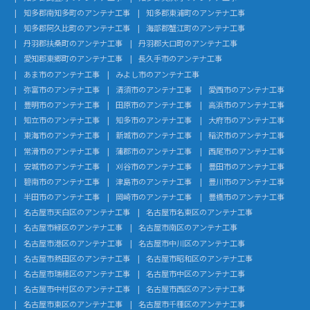
知多郡南知多町のアンテナ工事
知多郡東浦町のアンテナ工事
知多郡阿久比町のアンテナ工事
海部郡蟹江町のアンテナ工事
丹羽郡扶桑町のアンテナ工事
丹羽郡大口町のアンテナ工事
愛知郡東郷町のアンテナ工事
長久手市のアンテナ工事
あま市のアンテナ工事
みよし市のアンテナ工事
弥富市のアンテナ工事
清須市のアンテナ工事
愛西市のアンテナ工事
豊明市のアンテナ工事
田原市のアンテナ工事
高浜市のアンテナ工事
知立市のアンテナ工事
知多市のアンテナ工事
大府市のアンテナ工事
東海市のアンテナ工事
新城市のアンテナ工事
稲沢市のアンテナ工事
常滑市のアンテナ工事
蒲郡市のアンテナ工事
西尾市のアンテナ工事
安城市のアンテナ工事
刈谷市のアンテナ工事
豊田市のアンテナ工事
碧南市のアンテナ工事
津島市のアンテナ工事
豊川市のアンテナ工事
半田市のアンテナ工事
岡崎市のアンテナ工事
豊橋市のアンテナ工事
名古屋市天白区のアンテナ工事
名古屋市名東区のアンテナ工事
名古屋市緑区のアンテナ工事
名古屋市南区のアンテナ工事
名古屋市港区のアンテナ工事
名古屋市中川区のアンテナ工事
名古屋市熱田区のアンテナ工事
名古屋市昭和区のアンテナ工事
名古屋市瑞穂区のアンテナ工事
名古屋市中区のアンテナ工事
名古屋市中村区のアンテナ工事
名古屋市西区のアンテナ工事
名古屋市東区のアンテナ工事
名古屋市千種区のアンテナ工事