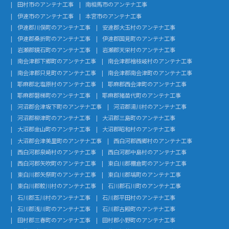
田村市のアンテナ工事
南相馬市のアンテナ工事
伊達市のアンテナ工事
本宮市のアンテナ工事
伊達郡川俣町のアンテナ工事
安達郡大玉村のアンテナ工事
伊達郡桑折町のアンテナ工事
伊達郡国見町のアンテナ工事
岩瀬郡鏡石町のアンテナ工事
岩瀬郡天栄村のアンテナ工事
南会津郡下郷町のアンテナ工事
南会津郡檜枝岐村のアンテナ工事
南会津郡只見町のアンテナ工事
南会津郡南会津町のアンテナ工事
耶麻郡北塩原村のアンテナ工事
耶麻郡西会津町のアンテナ工事
耶麻郡磐梯町のアンテナ工事
耶麻郡猪苗代町のアンテナ工事
河沼郡会津坂下町のアンテナ工事
河沼郡湯川村のアンテナ工事
河沼郡柳津町のアンテナ工事
大沼郡三島町のアンテナ工事
大沼郡金山町のアンテナ工事
大沼郡昭和村のアンテナ工事
大沼郡会津美里町のアンテナ工事
西白河郡西郷村のアンテナ工事
西白河郡泉崎村のアンテナ工事
西白河郡中島村のアンテナ工事
西白河郡矢吹町のアンテナ工事
東白川郡棚倉町のアンテナ工事
東白川郡矢祭町のアンテナ工事
東白川郡塙町のアンテナ工事
東白川郡鮫川村のアンテナ工事
石川郡石川町のアンテナ工事
石川郡玉川村のアンテナ工事
石川郡平田村のアンテナ工事
石川郡浅川町のアンテナ工事
石川郡古殿町のアンテナ工事
田村郡三春町のアンテナ工事
田村郡小野町のアンテナ工事