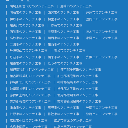
南埼玉郡宮代町のアンテナ工事
尼崎市のアンテナ工事
明石市のアンテナ工事
西宮市のアンテナ工事
芦屋市のアンテナ工事
伊丹市のアンテナ工事
相生市のアンテナ工事
豊岡市のアンテナ工事
加古川市のアンテナ工事
赤穂市のアンテナ工事
西脇市のアンテナ工事
宝塚市のアンテナ工事
三木市のアンテナ工事
高砂市のアンテナ工事
川西市のアンテナ工事
小野市のアンテナ工事
三田市のアンテナ工事
加西市のアンテナ工事
丹波篠山市のアンテナ工事
養父市のアンテナ工事
丹波市のアンテナ工事
朝来市のアンテナ工事
宍粟市のアンテナ工事
加東市のアンテナ工事
たつの市のアンテナ工事
川辺郡猪名川町のアンテナ工事
多可郡多可町のアンテナ工事
加古郡稲美町のアンテナ工事
加古郡播磨町のアンテナ工事
神崎郡市川町のアンテナ工事
神崎郡福崎町のアンテナ工事
神崎郡神河町のアンテナ工事
揖保郡太子町のアンテナ工事
赤穂郡上郡町のアンテナ工事
佐用郡佐用町のアンテナ工事
美方郡香美町のアンテナ工事
美方郡新温泉町のアンテナ工事
津山市のアンテナ工事
玉野市のアンテナ工事
笠岡市のアンテナ工事
井原市のアンテナ工事
総社市のアンテナ工事
淡路市のアンテナ工事
広島市中区のアンテナ工事
広島市東区のアンテナ工事
広島市南区のアンテナ工事
広島市西区のアンテナ工事