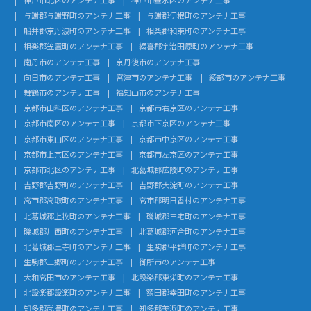
与謝郡与謝野町のアンテナ工事
与謝郡伊根町のアンテナ工事
船井郡京丹波町のアンテナ工事
相楽郡和束町のアンテナ工事
相楽郡笠置町のアンテナ工事
綴喜郡宇治田原町のアンテナ工事
南丹市のアンテナ工事
京丹後市のアンテナ工事
向日市のアンテナ工事
宮津市のアンテナ工事
綾部市のアンテナ工事
舞鶴市のアンテナ工事
福知山市のアンテナ工事
京都市山科区のアンテナ工事
京都市右京区のアンテナ工事
京都市南区のアンテナ工事
京都市下京区のアンテナ工事
京都市東山区のアンテナ工事
京都市中京区のアンテナ工事
京都市上京区のアンテナ工事
京都市左京区のアンテナ工事
京都市北区のアンテナ工事
北葛城郡広陵町のアンテナ工事
吉野郡吉野町のアンテナ工事
吉野郡大淀町のアンテナ工事
高市郡高取町のアンテナ工事
高市郡明日香村のアンテナ工事
北葛城郡上牧町のアンテナ工事
磯城郡三宅町のアンテナ工事
磯城郡川西町のアンテナ工事
北葛城郡河合町のアンテナ工事
北葛城郡王寺町のアンテナ工事
生駒郡平群町のアンテナ工事
生駒郡三郷町のアンテナ工事
御所市のアンテナ工事
大和高田市のアンテナ工事
北設楽郡東栄町のアンテナ工事
北設楽郡設楽町のアンテナ工事
額田郡幸田町のアンテナ工事
知多郡武豊町のアンテナ工事
知多郡美浜町のアンテナ工事