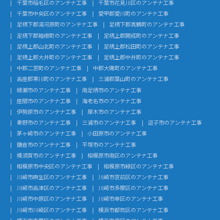
千葉市稲毛区のアンテナ工事
千葉市花見川区のアンテナ工事
千葉市中央区のアンテナ工事
愛甲郡愛川町のアンテナ工事
足柄下郡湯河原町のアンテナ工事
足柄下郡真鶴町のアンテナ工事
足柄下郡箱根町のアンテナ工事
足柄上郡開成町のアンテナ工事
足柄上郡山北町のアンテナ工事
足柄上郡松田町のアンテナ工事
足柄上郡大井町のアンテナ工事
足柄上郡中井町のアンテナ工事
中郡二宮町のアンテナ工事
中郡大磯町のアンテナ工事
高座郡寒川町のアンテナ工事
三浦郡葉山町のアンテナ工事
綾瀬市のアンテナ工事
南足柄市のアンテナ工事
座間市のアンテナ工事
海老名市のアンテナ工事
伊勢原市のアンテナ工事
厚木市のアンテナ工事
秦野市のアンテナ工事
三浦市のアンテナ工事
逗子市のアンテナ工事
茅ヶ崎市のアンテナ工事
小田原市のアンテナ工事
鎌倉市のアンテナ工事
平塚市のアンテナ工事
横須賀市のアンテナ工事
相模原市南区のアンテナ工事
相模原市中央区のアンテナ工事
相模原市緑区のアンテナ工事
川崎市麻生区のアンテナ工事
川崎市宮前区のアンテナ工事
川崎市高津区のアンテナ工事
川崎市多摩区のアンテナ工事
川崎市中原区のアンテナ工事
川崎市幸区のアンテナ工事
川崎市川崎区のアンテナ工事
横浜市都筑区のアンテナ工事