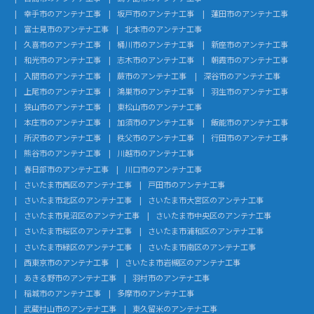
幸手市のアンテナ工事
坂戸市のアンテナ工事
蓮田市のアンテナ工事
富士見市のアンテナ工事
北本市のアンテナ工事
久喜市のアンテナ工事
桶川市のアンテナ工事
新座市のアンテナ工事
和光市のアンテナ工事
志木市のアンテナ工事
朝霞市のアンテナ工事
入間市のアンテナ工事
蕨市のアンテナ工事
深谷市のアンテナ工事
上尾市のアンテナ工事
鴻巣市のアンテナ工事
羽生市のアンテナ工事
狭山市のアンテナ工事
東松山市のアンテナ工事
本庄市のアンテナ工事
加須市のアンテナ工事
飯能市のアンテナ工事
所沢市のアンテナ工事
秩父市のアンテナ工事
行田市のアンテナ工事
熊谷市のアンテナ工事
川越市のアンテナ工事
春日部市のアンテナ工事
川口市のアンテナ工事
さいたま市西区のアンテナ工事
戸田市のアンテナ工事
さいたま市北区のアンテナ工事
さいたま市大宮区のアンテナ工事
さいたま市見沼区のアンテナ工事
さいたま市中央区のアンテナ工事
さいたま市桜区のアンテナ工事
さいたま市浦和区のアンテナ工事
さいたま市緑区のアンテナ工事
さいたま市南区のアンテナ工事
西東京市のアンテナ工事
さいたま市岩槻区のアンテナ工事
あきる野市のアンテナ工事
羽村市のアンテナ工事
稲城市のアンテナ工事
多摩市のアンテナ工事
武蔵村山市のアンテナ工事
東久留米のアンテナ工事