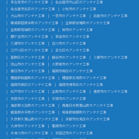
多治見市のアンテナ工事
名古屋市守山区のアンテナ工事
名古屋市北区のアンテナ工事
小牧市のアンテナ工事
犬山市のアンテナ工事
一宮市のアンテナ工事
岩倉市のアンテナ工事
磯城郡田原本町のアンテナ工事
生駒郡安堵町のアンテナ工事
生駒郡斑鳩町のアンテナ工事
柏市のアンテナ工事
鎌ケ谷市のアンテナ工事
草加市のアンテナ工事
八潮市のアンテナ工事
吉川市のアンテナ工事
江戸川区のアンテナ工事
足立区のアンテナ工事
葛飾区のアンテナ工事
越谷市のアンテナ工事
三郷市のアンテナ工事
流山市のアンテナ工事
大野城市のアンテナ工事
春日市のアンテナ工事
福岡市南区のアンテナ工事
糟屋郡粕屋町のアンテナ工事
糟屋郡志免町のアンテナ工事
福岡市東区のアンテナ工事
福岡市博多区のアンテナ工事
松戸市のアンテナ工事
生駒市のアンテナ工事
橿原市のアンテナ工事
奈良市のアンテナ工事
天理市のアンテナ工事
海部郡大治町のアンテナ工事
西春日井郡豊山町のアンテナ工事
綴喜郡井手町のアンテナ工事
相楽郡精華町のアンテナ工事
久世郡久御山町のアンテナ工事
京都市伏見区のアンテナ工事
大津市のアンテナ工事
亀岡市のアンテナ工事
木津川市のアンテナ工事
京田辺市のアンテナ工事