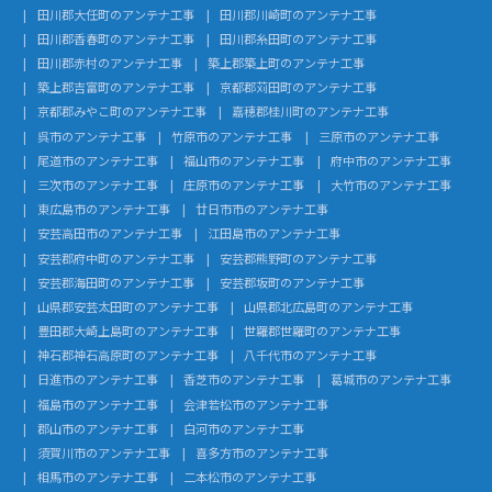
田川郡大任町のアンテナ工事
田川郡川崎町のアンテナ工事
田川郡香春町のアンテナ工事
田川郡糸田町のアンテナ工事
田川郡赤村のアンテナ工事
築上郡築上町のアンテナ工事
築上郡吉富町のアンテナ工事
京都郡苅田町のアンテナ工事
京都郡みやこ町のアンテナ工事
嘉穂郡桂川町のアンテナ工事
呉市のアンテナ工事
竹原市のアンテナ工事
三原市のアンテナ工事
尾道市のアンテナ工事
福山市のアンテナ工事
府中市のアンテナ工事
三次市のアンテナ工事
庄原市のアンテナ工事
大竹市のアンテナ工事
東広島市のアンテナ工事
廿日市市のアンテナ工事
安芸高田市のアンテナ工事
江田島市のアンテナ工事
安芸郡府中町のアンテナ工事
安芸郡熊野町のアンテナ工事
安芸郡海田町のアンテナ工事
安芸郡坂町のアンテナ工事
山県郡安芸太田町のアンテナ工事
山県郡北広島町のアンテナ工事
豊田郡大崎上島町のアンテナ工事
世羅郡世羅町のアンテナ工事
神石郡神石高原町のアンテナ工事
八千代市のアンテナ工事
日進市のアンテナ工事
香芝市のアンテナ工事
葛城市のアンテナ工事
福島市のアンテナ工事
会津若松市のアンテナ工事
郡山市のアンテナ工事
白河市のアンテナ工事
須賀川市のアンテナ工事
喜多方市のアンテナ工事
相馬市のアンテナ工事
二本松市のアンテナ工事