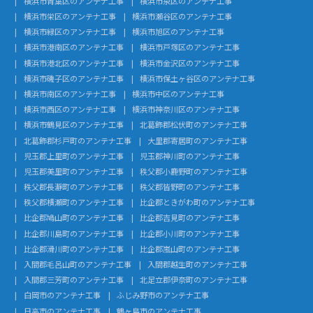
横浜市青葉区のアンテナ工事
横浜市泉区のアンテナ工事
横浜市栄区のアンテナ工事
横浜市瀬谷区のアンテナ工事
横浜市緑区のアンテナ工事
横浜市旭区のアンテナ工事
横浜市港南区のアンテナ工事
横浜市戸塚区のアンテナ工事
横浜市港北区のアンテナ工事
横浜市金沢区のアンテナ工事
横浜市磯子区のアンテナ工事
横浜市保土ヶ谷区のアンテナ工事
横浜市南区のアンテナ工事
横浜市中区のアンテナ工事
横浜市西区のアンテナ工事
横浜市神奈川区のアンテナ工事
横浜市鶴見区のアンテナ工事
北葛飾郡松伏町のアンテナ工事
北葛飾郡杉戸町のアンテナ工事
大里郡寄居町のアンテナ工事
児玉郡上里町のアンテナ工事
児玉郡神川町のアンテナ工事
児玉郡美里町のアンテナ工事
秩父郡小鹿野町のアンテナ工事
秩父郡長瀞町のアンテナ工事
秩父郡皆野町のアンテナ工事
秩父郡横瀬町のアンテナ工事
比企郡ときがわ町のアンテナ工事
比企郡鳩山町のアンテナ工事
比企郡吉見町のアンテナ工事
比企郡川島町のアンテナ工事
比企郡小川町のアンテナ工事
比企郡滑川町のアンテナ工事
比企郡嵐山町のアンテナ工事
入間郡毛呂山町のアンテナ工事
入間郡越生町のアンテナ工事
入間郡三芳町のアンテナ工事
北足立郡伊奈町のアンテナ工事
白岡市のアンテナ工事
ふじみ野市のアンテナ工事
日高市のアンテナ工事
鶴ヶ島市のアンテナ工事