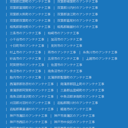
双葉郡広野町のアンテナ工事
双葉郡楢葉町のアンテナ工事
双葉郡富岡町のアンテナ工事
双葉郡川内村のアンテナ工事
双葉郡大熊町のアンテナ工事
双葉郡浪江町のアンテナ工事
双葉郡双葉町のアンテナ工事
双葉郡葛尾村のアンテナ工事
相馬郡新地町のアンテナ工事
相馬郡飯舘村のアンテナ工事
三条市のアンテナ工事
柏崎市のアンテナ工事
小千谷市のアンテナ工事
加茂市のアンテナ工事
十日町市のアンテナ工事
見附市のアンテナ工事
村上市のアンテナ工事
燕市のアンテナ工事
糸魚川市のアンテナ工事
妙高市のアンテナ工事
五泉市のアンテナ工事
上越市のアンテナ工事
阿賀野市のアンテナ工事
佐渡市のアンテナ工事
魚沼市のアンテナ工事
南魚沼市のアンテナ工事
胎内市のアンテナ工事
北蒲原郡聖籠町のアンテナ工事
西蒲原郡弥彦村のアンテナ工事
南蒲原郡田上町のアンテナ工事
東蒲原郡阿賀町のアンテナ工事
三島郡出雲崎町のアンテナ工事
南魚沼郡湯沢町のアンテナ工事
中魚沼郡津南町のアンテナ工事
刈羽郡刈羽村のアンテナ工事
岩船郡関川村のアンテナ工事
岩船郡粟島浦村のアンテナ工事
姫路市のアンテナ工事
神戸市灘区のアンテナ工事
神戸市東灘区のアンテナ工事
神戸市西区のアンテナ工事
神戸市中央区のアンテナ工事
神戸市北区のアンテナ工事
神戸市垂水区のアンテナ工事