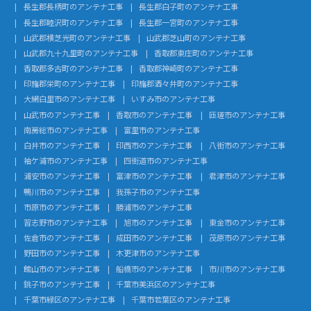
長生郡長柄町のアンテナ工事
長生郡白子町のアンテナ工事
長生郡睦沢町のアンテナ工事
長生郡一宮町のアンテナ工事
山武郡横芝光町のアンテナ工事
山武郡芝山町のアンテナ工事
山武郡九十九里町のアンテナ工事
香取郡東庄町のアンテナ工事
香取郡多古町のアンテナ工事
香取郡神崎町のアンテナ工事
印旛郡栄町のアンテナ工事
印旛郡酒々井町のアンテナ工事
大網白里市のアンテナ工事
いすみ市のアンテナ工事
山武市のアンテナ工事
香取市のアンテナ工事
匝瑳市のアンテナ工事
南房総市のアンテナ工事
富里市のアンテナ工事
白井市のアンテナ工事
印西市のアンテナ工事
八街市のアンテナ工事
袖ケ浦市のアンテナ工事
四街道市のアンテナ工事
浦安市のアンテナ工事
富津市のアンテナ工事
君津市のアンテナ工事
鴨川市のアンテナ工事
我孫子市のアンテナ工事
市原市のアンテナ工事
勝浦市のアンテナ工事
習志野市のアンテナ工事
旭市のアンテナ工事
東金市のアンテナ工事
佐倉市のアンテナ工事
成田市のアンテナ工事
茂原市のアンテナ工事
野田市のアンテナ工事
木更津市のアンテナ工事
館山市のアンテナ工事
船橋市のアンテナ工事
市川市のアンテナ工事
銚子市のアンテナ工事
千葉市美浜区のアンテナ工事
千葉市緑区のアンテナ工事
千葉市若葉区のアンテナ工事