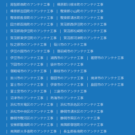
周智郡森町のアンテナ工事
榛原郡川根本町のアンテナ工事
榛原郡吉田町のアンテナ工事
駿東郡小山町のアンテナ工事
駿東郡長泉町のアンテナ工事
駿東郡清水町のアンテナ工事
田方郡函南町のアンテナ工事
賀茂郡西伊豆町のアンテナ工事
賀茂郡南伊豆町のアンテナ工事
賀茂郡松崎町のアンテナ工事
賀茂郡東伊豆町のアンテナ工事
賀茂郡河津町のアンテナ工事
牧之原市のアンテナ工事
菊川市のアンテナ工事
伊豆の国市のアンテナ工事
御前崎市のアンテナ工事
伊豆市のアンテナ工事
湖西市のアンテナ工事
裾野市のアンテナ工事
下田市のアンテナ工事
袋井市のアンテナ工事
御殿場市のアンテナ工事
藤枝市のアンテナ工事
掛川市のアンテナ工事
磐田市のアンテナ工事
焼津市のアンテナ工事
富士市のアンテナ工事
伊東市のアンテナ工事
島田市のアンテナ工事
富士宮市のアンテナ工事
三島市のアンテナ工事
沼津市のアンテナ工事
熱海市のアンテナ工事
浜松市天竜区のアンテナ工事
浜松市浜名区のアンテナ工事
浜松市中央区のアンテナ工事
静岡市清水区のアンテナ工事
静岡市駿河区のアンテナ工事
静岡市葵区のアンテナ工事
安房郡鋸南町のアンテナ工事
夷隅郡御宿町のアンテナ工事
夷隅郡大多喜町のアンテナ工事
長生郡長南町のアンテナ工事