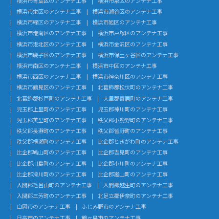
横浜市青葉区のアンテナ工事
横浜市泉区のアンテナ工事
横浜市栄区のアンテナ工事
横浜市瀬谷区のアンテナ工事
横浜市緑区のアンテナ工事
横浜市旭区のアンテナ工事
横浜市港南区のアンテナ工事
横浜市戸塚区のアンテナ工事
横浜市港北区のアンテナ工事
横浜市金沢区のアンテナ工事
横浜市磯子区のアンテナ工事
横浜市保土ヶ谷区のアンテナ工事
横浜市南区のアンテナ工事
横浜市中区のアンテナ工事
横浜市西区のアンテナ工事
横浜市神奈川区のアンテナ工事
横浜市鶴見区のアンテナ工事
北葛飾郡松伏町のアンテナ工事
北葛飾郡杉戸町のアンテナ工事
大里郡寄居町のアンテナ工事
児玉郡上里町のアンテナ工事
児玉郡神川町のアンテナ工事
児玉郡美里町のアンテナ工事
秩父郡小鹿野町のアンテナ工事
秩父郡長瀞町のアンテナ工事
秩父郡皆野町のアンテナ工事
秩父郡横瀬町のアンテナ工事
比企郡ときがわ町のアンテナ工事
比企郡鳩山町のアンテナ工事
比企郡吉見町のアンテナ工事
比企郡川島町のアンテナ工事
比企郡小川町のアンテナ工事
比企郡滑川町のアンテナ工事
比企郡嵐山町のアンテナ工事
入間郡毛呂山町のアンテナ工事
入間郡越生町のアンテナ工事
入間郡三芳町のアンテナ工事
北足立郡伊奈町のアンテナ工事
白岡市のアンテナ工事
ふじみ野市のアンテナ工事
日高市のアンテナ工事
鶴ヶ島市のアンテナ工事