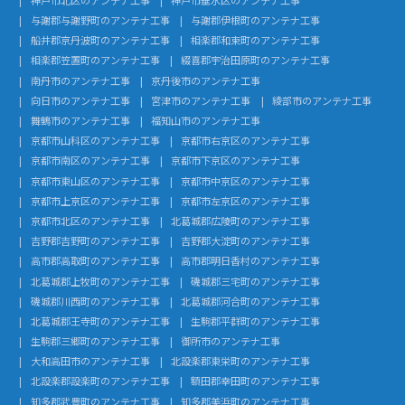
与謝郡与謝野町のアンテナ工事
与謝郡伊根町のアンテナ工事
船井郡京丹波町のアンテナ工事
相楽郡和束町のアンテナ工事
相楽郡笠置町のアンテナ工事
綴喜郡宇治田原町のアンテナ工事
南丹市のアンテナ工事
京丹後市のアンテナ工事
向日市のアンテナ工事
宮津市のアンテナ工事
綾部市のアンテナ工事
舞鶴市のアンテナ工事
福知山市のアンテナ工事
京都市山科区のアンテナ工事
京都市右京区のアンテナ工事
京都市南区のアンテナ工事
京都市下京区のアンテナ工事
京都市東山区のアンテナ工事
京都市中京区のアンテナ工事
京都市上京区のアンテナ工事
京都市左京区のアンテナ工事
京都市北区のアンテナ工事
北葛城郡広陵町のアンテナ工事
吉野郡吉野町のアンテナ工事
吉野郡大淀町のアンテナ工事
高市郡高取町のアンテナ工事
高市郡明日香村のアンテナ工事
北葛城郡上牧町のアンテナ工事
磯城郡三宅町のアンテナ工事
磯城郡川西町のアンテナ工事
北葛城郡河合町のアンテナ工事
北葛城郡王寺町のアンテナ工事
生駒郡平群町のアンテナ工事
生駒郡三郷町のアンテナ工事
御所市のアンテナ工事
大和高田市のアンテナ工事
北設楽郡東栄町のアンテナ工事
北設楽郡設楽町のアンテナ工事
額田郡幸田町のアンテナ工事
知多郡武豊町のアンテナ工事
知多郡美浜町のアンテナ工事