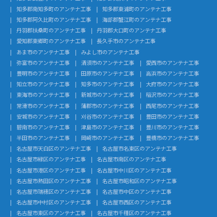
知多郡南知多町のアンテナ工事
知多郡東浦町のアンテナ工事
知多郡阿久比町のアンテナ工事
海部郡蟹江町のアンテナ工事
丹羽郡扶桑町のアンテナ工事
丹羽郡大口町のアンテナ工事
愛知郡東郷町のアンテナ工事
長久手市のアンテナ工事
あま市のアンテナ工事
みよし市のアンテナ工事
弥富市のアンテナ工事
清須市のアンテナ工事
愛西市のアンテナ工事
豊明市のアンテナ工事
田原市のアンテナ工事
高浜市のアンテナ工事
知立市のアンテナ工事
知多市のアンテナ工事
大府市のアンテナ工事
東海市のアンテナ工事
新城市のアンテナ工事
稲沢市のアンテナ工事
常滑市のアンテナ工事
蒲郡市のアンテナ工事
西尾市のアンテナ工事
安城市のアンテナ工事
刈谷市のアンテナ工事
豊田市のアンテナ工事
碧南市のアンテナ工事
津島市のアンテナ工事
豊川市のアンテナ工事
半田市のアンテナ工事
岡崎市のアンテナ工事
豊橋市のアンテナ工事
名古屋市天白区のアンテナ工事
名古屋市名東区のアンテナ工事
名古屋市緑区のアンテナ工事
名古屋市南区のアンテナ工事
名古屋市港区のアンテナ工事
名古屋市中川区のアンテナ工事
名古屋市熱田区のアンテナ工事
名古屋市昭和区のアンテナ工事
名古屋市瑞穂区のアンテナ工事
名古屋市中区のアンテナ工事
名古屋市中村区のアンテナ工事
名古屋市西区のアンテナ工事
名古屋市東区のアンテナ工事
名古屋市千種区のアンテナ工事