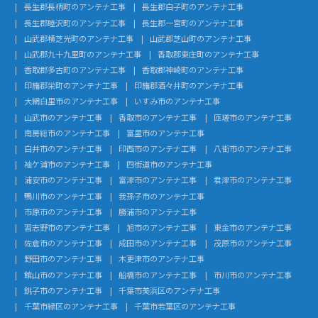
長生郡長柄町のアンテナ工事
長生郡白子町のアンテナ工事
長生郡睦沢町のアンテナ工事
長生郡一宮町のアンテナ工事
山武郡横芝光町のアンテナ工事
山武郡芝山町のアンテナ工事
山武郡九十九里町のアンテナ工事
香取郡東庄町のアンテナ工事
香取郡多古町のアンテナ工事
香取郡神崎町のアンテナ工事
印旛郡栄町のアンテナ工事
印旛郡酒々井町のアンテナ工事
大網白里市のアンテナ工事
いすみ市のアンテナ工事
山武市のアンテナ工事
香取市のアンテナ工事
匝瑳市のアンテナ工事
南房総市のアンテナ工事
富里市のアンテナ工事
白井市のアンテナ工事
印西市のアンテナ工事
八街市のアンテナ工事
袖ケ浦市のアンテナ工事
四街道市のアンテナ工事
浦安市のアンテナ工事
富津市のアンテナ工事
君津市のアンテナ工事
鴨川市のアンテナ工事
我孫子市のアンテナ工事
市原市のアンテナ工事
勝浦市のアンテナ工事
習志野市のアンテナ工事
旭市のアンテナ工事
東金市のアンテナ工事
佐倉市のアンテナ工事
成田市のアンテナ工事
茂原市のアンテナ工事
野田市のアンテナ工事
木更津市のアンテナ工事
館山市のアンテナ工事
船橋市のアンテナ工事
市川市のアンテナ工事
銚子市のアンテナ工事
千葉市美浜区のアンテナ工事
千葉市緑区のアンテナ工事
千葉市若葉区のアンテナ工事