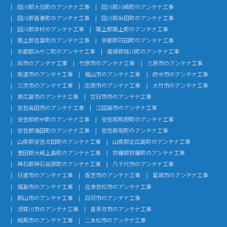
田川郡大任町のアンテナ工事
田川郡川崎町のアンテナ工事
田川郡香春町のアンテナ工事
田川郡糸田町のアンテナ工事
田川郡赤村のアンテナ工事
築上郡築上町のアンテナ工事
築上郡吉富町のアンテナ工事
京都郡苅田町のアンテナ工事
京都郡みやこ町のアンテナ工事
嘉穂郡桂川町のアンテナ工事
呉市のアンテナ工事
竹原市のアンテナ工事
三原市のアンテナ工事
尾道市のアンテナ工事
福山市のアンテナ工事
府中市のアンテナ工事
三次市のアンテナ工事
庄原市のアンテナ工事
大竹市のアンテナ工事
東広島市のアンテナ工事
廿日市市のアンテナ工事
安芸高田市のアンテナ工事
江田島市のアンテナ工事
安芸郡府中町のアンテナ工事
安芸郡熊野町のアンテナ工事
安芸郡海田町のアンテナ工事
安芸郡坂町のアンテナ工事
山県郡安芸太田町のアンテナ工事
山県郡北広島町のアンテナ工事
豊田郡大崎上島町のアンテナ工事
世羅郡世羅町のアンテナ工事
神石郡神石高原町のアンテナ工事
八千代市のアンテナ工事
日進市のアンテナ工事
香芝市のアンテナ工事
葛城市のアンテナ工事
福島市のアンテナ工事
会津若松市のアンテナ工事
郡山市のアンテナ工事
白河市のアンテナ工事
須賀川市のアンテナ工事
喜多方市のアンテナ工事
相馬市のアンテナ工事
二本松市のアンテナ工事