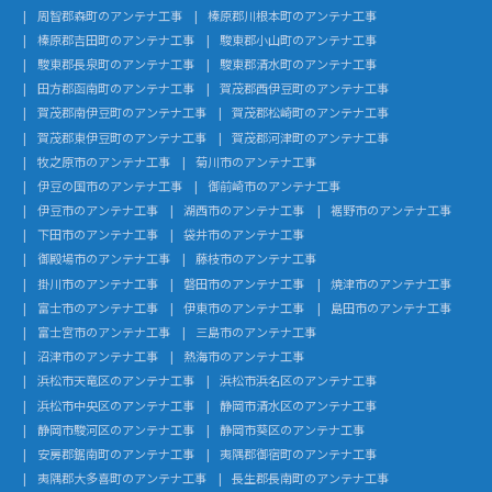
周智郡森町のアンテナ工事
榛原郡川根本町のアンテナ工事
榛原郡吉田町のアンテナ工事
駿東郡小山町のアンテナ工事
駿東郡長泉町のアンテナ工事
駿東郡清水町のアンテナ工事
田方郡函南町のアンテナ工事
賀茂郡西伊豆町のアンテナ工事
賀茂郡南伊豆町のアンテナ工事
賀茂郡松崎町のアンテナ工事
賀茂郡東伊豆町のアンテナ工事
賀茂郡河津町のアンテナ工事
牧之原市のアンテナ工事
菊川市のアンテナ工事
伊豆の国市のアンテナ工事
御前崎市のアンテナ工事
伊豆市のアンテナ工事
湖西市のアンテナ工事
裾野市のアンテナ工事
下田市のアンテナ工事
袋井市のアンテナ工事
御殿場市のアンテナ工事
藤枝市のアンテナ工事
掛川市のアンテナ工事
磐田市のアンテナ工事
焼津市のアンテナ工事
富士市のアンテナ工事
伊東市のアンテナ工事
島田市のアンテナ工事
富士宮市のアンテナ工事
三島市のアンテナ工事
沼津市のアンテナ工事
熱海市のアンテナ工事
浜松市天竜区のアンテナ工事
浜松市浜名区のアンテナ工事
浜松市中央区のアンテナ工事
静岡市清水区のアンテナ工事
静岡市駿河区のアンテナ工事
静岡市葵区のアンテナ工事
安房郡鋸南町のアンテナ工事
夷隅郡御宿町のアンテナ工事
夷隅郡大多喜町のアンテナ工事
長生郡長南町のアンテナ工事