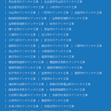
多治見市のアンテナ工事
名古屋市守山区のアンテナ工事
名古屋市北区のアンテナ工事
小牧市のアンテナ工事
犬山市のアンテナ工事
一宮市のアンテナ工事
岩倉市のアンテナ工事
磯城郡田原本町のアンテナ工事
生駒郡安堵町のアンテナ工事
生駒郡斑鳩町のアンテナ工事
柏市のアンテナ工事
鎌ケ谷市のアンテナ工事
草加市のアンテナ工事
八潮市のアンテナ工事
吉川市のアンテナ工事
江戸川区のアンテナ工事
足立区のアンテナ工事
葛飾区のアンテナ工事
越谷市のアンテナ工事
三郷市のアンテナ工事
流山市のアンテナ工事
大野城市のアンテナ工事
春日市のアンテナ工事
福岡市南区のアンテナ工事
糟屋郡粕屋町のアンテナ工事
糟屋郡志免町のアンテナ工事
福岡市東区のアンテナ工事
福岡市博多区のアンテナ工事
松戸市のアンテナ工事
生駒市のアンテナ工事
橿原市のアンテナ工事
奈良市のアンテナ工事
天理市のアンテナ工事
海部郡大治町のアンテナ工事
西春日井郡豊山町のアンテナ工事
綴喜郡井手町のアンテナ工事
相楽郡精華町のアンテナ工事
久世郡久御山町のアンテナ工事
京都市伏見区のアンテナ工事
大津市のアンテナ工事
亀岡市のアンテナ工事
木津川市のアンテナ工事
京田辺市のアンテナ工事