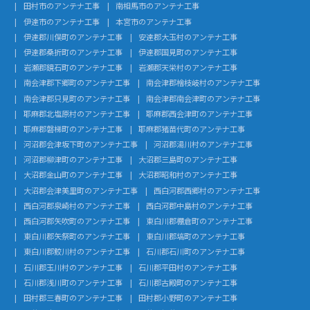
田村市のアンテナ工事
南相馬市のアンテナ工事
伊達市のアンテナ工事
本宮市のアンテナ工事
伊達郡川俣町のアンテナ工事
安達郡大玉村のアンテナ工事
伊達郡桑折町のアンテナ工事
伊達郡国見町のアンテナ工事
岩瀬郡鏡石町のアンテナ工事
岩瀬郡天栄村のアンテナ工事
南会津郡下郷町のアンテナ工事
南会津郡檜枝岐村のアンテナ工事
南会津郡只見町のアンテナ工事
南会津郡南会津町のアンテナ工事
耶麻郡北塩原村のアンテナ工事
耶麻郡西会津町のアンテナ工事
耶麻郡磐梯町のアンテナ工事
耶麻郡猪苗代町のアンテナ工事
河沼郡会津坂下町のアンテナ工事
河沼郡湯川村のアンテナ工事
河沼郡柳津町のアンテナ工事
大沼郡三島町のアンテナ工事
大沼郡金山町のアンテナ工事
大沼郡昭和村のアンテナ工事
大沼郡会津美里町のアンテナ工事
西白河郡西郷村のアンテナ工事
西白河郡泉崎村のアンテナ工事
西白河郡中島村のアンテナ工事
西白河郡矢吹町のアンテナ工事
東白川郡棚倉町のアンテナ工事
東白川郡矢祭町のアンテナ工事
東白川郡塙町のアンテナ工事
東白川郡鮫川村のアンテナ工事
石川郡石川町のアンテナ工事
石川郡玉川村のアンテナ工事
石川郡平田村のアンテナ工事
石川郡浅川町のアンテナ工事
石川郡古殿町のアンテナ工事
田村郡三春町のアンテナ工事
田村郡小野町のアンテナ工事