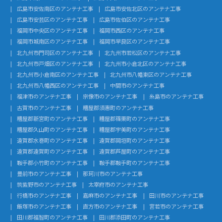
広島市安佐南区のアンテナ工事
広島市安佐北区のアンテナ工事
広島市安芸区のアンテナ工事
広島市佐伯区のアンテナ工事
福岡市中央区のアンテナ工事
福岡市西区のアンテナ工事
福岡市城南区のアンテナ工事
福岡市早良区のアンテナ工事
北九州市門司区のアンテナ工事
北九州市若松区のアンテナ工事
北九州市戸畑区のアンテナ工事
北九州市小倉北区のアンテナ工事
北九州市小倉南区のアンテナ工事
北九州市八幡東区のアンテナ工事
北九州市八幡西区のアンテナ工事
中間市のアンテナ工事
福津市のアンテナ工事
宗像市のアンテナ工事
糸島市のアンテナ工事
古賀市のアンテナ工事
糟屋郡須惠町のアンテナ工事
糟屋郡新宮町のアンテナ工事
糟屋郡篠栗町のアンテナ工事
糟屋郡久山町のアンテナ工事
糟屋郡宇美町のアンテナ工事
遠賀郡水巻町のアンテナ工事
遠賀郡岡垣町のアンテナ工事
遠賀郡遠賀町のアンテナ工事
遠賀郡芦屋町のアンテナ工事
鞍手郡小竹町のアンテナ工事
鞍手郡鞍手町のアンテナ工事
豊前市のアンテナ工事
那珂川市のアンテナ工事
筑紫野市のアンテナ工事
太宰府市のアンテナ工事
行橋市のアンテナ工事
嘉麻市のアンテナ工事
田川市のアンテナ工事
飯塚市のアンテナ工事
直方市のアンテナ工事
宮若市のアンテナ工事
田川郡福智町のアンテナ工事
田川郡添田町のアンテナ工事