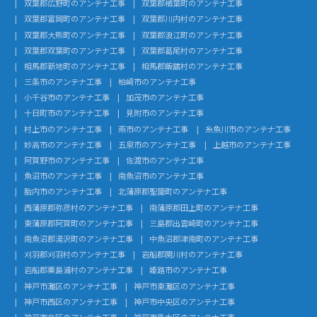
双葉郡広野町のアンテナ工事
双葉郡楢葉町のアンテナ工事
双葉郡富岡町のアンテナ工事
双葉郡川内村のアンテナ工事
双葉郡大熊町のアンテナ工事
双葉郡浪江町のアンテナ工事
双葉郡双葉町のアンテナ工事
双葉郡葛尾村のアンテナ工事
相馬郡新地町のアンテナ工事
相馬郡飯舘村のアンテナ工事
三条市のアンテナ工事
柏崎市のアンテナ工事
小千谷市のアンテナ工事
加茂市のアンテナ工事
十日町市のアンテナ工事
見附市のアンテナ工事
村上市のアンテナ工事
燕市のアンテナ工事
糸魚川市のアンテナ工事
妙高市のアンテナ工事
五泉市のアンテナ工事
上越市のアンテナ工事
阿賀野市のアンテナ工事
佐渡市のアンテナ工事
魚沼市のアンテナ工事
南魚沼市のアンテナ工事
胎内市のアンテナ工事
北蒲原郡聖籠町のアンテナ工事
西蒲原郡弥彦村のアンテナ工事
南蒲原郡田上町のアンテナ工事
東蒲原郡阿賀町のアンテナ工事
三島郡出雲崎町のアンテナ工事
南魚沼郡湯沢町のアンテナ工事
中魚沼郡津南町のアンテナ工事
刈羽郡刈羽村のアンテナ工事
岩船郡関川村のアンテナ工事
岩船郡粟島浦村のアンテナ工事
姫路市のアンテナ工事
神戸市灘区のアンテナ工事
神戸市東灘区のアンテナ工事
神戸市西区のアンテナ工事
神戸市中央区のアンテナ工事
神戸市北区のアンテナ工事
神戸市垂水区のアンテナ工事