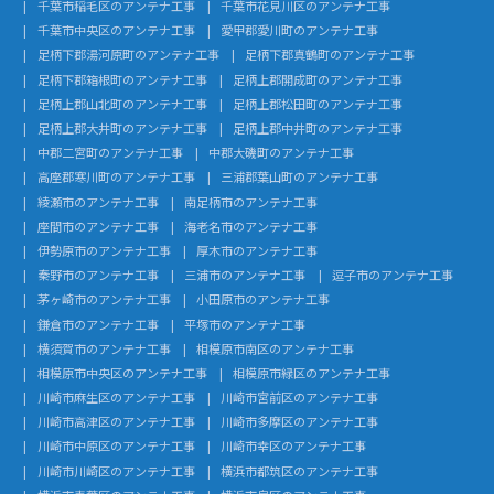
千葉市稲毛区のアンテナ工事
千葉市花見川区のアンテナ工事
千葉市中央区のアンテナ工事
愛甲郡愛川町のアンテナ工事
足柄下郡湯河原町のアンテナ工事
足柄下郡真鶴町のアンテナ工事
足柄下郡箱根町のアンテナ工事
足柄上郡開成町のアンテナ工事
足柄上郡山北町のアンテナ工事
足柄上郡松田町のアンテナ工事
足柄上郡大井町のアンテナ工事
足柄上郡中井町のアンテナ工事
中郡二宮町のアンテナ工事
中郡大磯町のアンテナ工事
高座郡寒川町のアンテナ工事
三浦郡葉山町のアンテナ工事
綾瀬市のアンテナ工事
南足柄市のアンテナ工事
座間市のアンテナ工事
海老名市のアンテナ工事
伊勢原市のアンテナ工事
厚木市のアンテナ工事
秦野市のアンテナ工事
三浦市のアンテナ工事
逗子市のアンテナ工事
茅ヶ崎市のアンテナ工事
小田原市のアンテナ工事
鎌倉市のアンテナ工事
平塚市のアンテナ工事
横須賀市のアンテナ工事
相模原市南区のアンテナ工事
相模原市中央区のアンテナ工事
相模原市緑区のアンテナ工事
川崎市麻生区のアンテナ工事
川崎市宮前区のアンテナ工事
川崎市高津区のアンテナ工事
川崎市多摩区のアンテナ工事
川崎市中原区のアンテナ工事
川崎市幸区のアンテナ工事
川崎市川崎区のアンテナ工事
横浜市都筑区のアンテナ工事