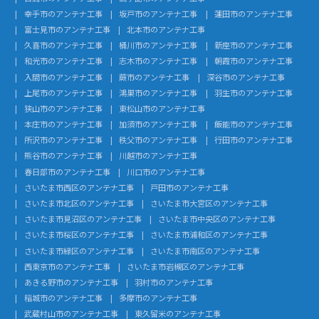
幸手市のアンテナ工事
坂戸市のアンテナ工事
蓮田市のアンテナ工事
富士見市のアンテナ工事
北本市のアンテナ工事
久喜市のアンテナ工事
桶川市のアンテナ工事
新座市のアンテナ工事
和光市のアンテナ工事
志木市のアンテナ工事
朝霞市のアンテナ工事
入間市のアンテナ工事
蕨市のアンテナ工事
深谷市のアンテナ工事
上尾市のアンテナ工事
鴻巣市のアンテナ工事
羽生市のアンテナ工事
狭山市のアンテナ工事
東松山市のアンテナ工事
本庄市のアンテナ工事
加須市のアンテナ工事
飯能市のアンテナ工事
所沢市のアンテナ工事
秩父市のアンテナ工事
行田市のアンテナ工事
熊谷市のアンテナ工事
川越市のアンテナ工事
春日部市のアンテナ工事
川口市のアンテナ工事
さいたま市西区のアンテナ工事
戸田市のアンテナ工事
さいたま市北区のアンテナ工事
さいたま市大宮区のアンテナ工事
さいたま市見沼区のアンテナ工事
さいたま市中央区のアンテナ工事
さいたま市桜区のアンテナ工事
さいたま市浦和区のアンテナ工事
さいたま市緑区のアンテナ工事
さいたま市南区のアンテナ工事
西東京市のアンテナ工事
さいたま市岩槻区のアンテナ工事
あきる野市のアンテナ工事
羽村市のアンテナ工事
稲城市のアンテナ工事
多摩市のアンテナ工事
武蔵村山市のアンテナ工事
東久留米のアンテナ工事