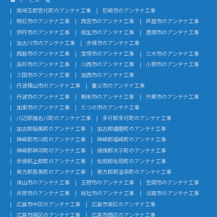
南埼玉郡宮代町のアンテナ工事
尼崎市のアンテナ工事
明石市のアンテナ工事
西宮市のアンテナ工事
芦屋市のアンテナ工事
伊丹市のアンテナ工事
相生市のアンテナ工事
豊岡市のアンテナ工事
加古川市のアンテナ工事
赤穂市のアンテナ工事
西脇市のアンテナ工事
宝塚市のアンテナ工事
三木市のアンテナ工事
高砂市のアンテナ工事
川西市のアンテナ工事
小野市のアンテナ工事
三田市のアンテナ工事
加西市のアンテナ工事
丹波篠山市のアンテナ工事
養父市のアンテナ工事
丹波市のアンテナ工事
朝来市のアンテナ工事
宍粟市のアンテナ工事
加東市のアンテナ工事
たつの市のアンテナ工事
川辺郡猪名川町のアンテナ工事
多可郡多可町のアンテナ工事
加古郡稲美町のアンテナ工事
加古郡播磨町のアンテナ工事
神崎郡市川町のアンテナ工事
神崎郡福崎町のアンテナ工事
神崎郡神河町のアンテナ工事
揖保郡太子町のアンテナ工事
赤穂郡上郡町のアンテナ工事
佐用郡佐用町のアンテナ工事
美方郡香美町のアンテナ工事
美方郡新温泉町のアンテナ工事
津山市のアンテナ工事
玉野市のアンテナ工事
笠岡市のアンテナ工事
井原市のアンテナ工事
総社市のアンテナ工事
淡路市のアンテナ工事
広島市中区のアンテナ工事
広島市東区のアンテナ工事
広島市南区のアンテナ工事
広島市西区のアンテナ工事