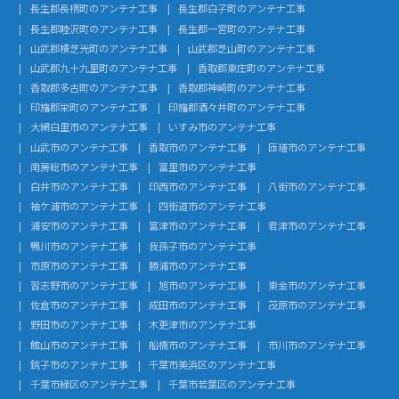
長生郡長柄町のアンテナ工事
長生郡白子町のアンテナ工事
長生郡睦沢町のアンテナ工事
長生郡一宮町のアンテナ工事
山武郡横芝光町のアンテナ工事
山武郡芝山町のアンテナ工事
山武郡九十九里町のアンテナ工事
香取郡東庄町のアンテナ工事
香取郡多古町のアンテナ工事
香取郡神崎町のアンテナ工事
印旛郡栄町のアンテナ工事
印旛郡酒々井町のアンテナ工事
大網白里市のアンテナ工事
いすみ市のアンテナ工事
山武市のアンテナ工事
香取市のアンテナ工事
匝瑳市のアンテナ工事
南房総市のアンテナ工事
富里市のアンテナ工事
白井市のアンテナ工事
印西市のアンテナ工事
八街市のアンテナ工事
袖ケ浦市のアンテナ工事
四街道市のアンテナ工事
浦安市のアンテナ工事
富津市のアンテナ工事
君津市のアンテナ工事
鴨川市のアンテナ工事
我孫子市のアンテナ工事
市原市のアンテナ工事
勝浦市のアンテナ工事
習志野市のアンテナ工事
旭市のアンテナ工事
東金市のアンテナ工事
佐倉市のアンテナ工事
成田市のアンテナ工事
茂原市のアンテナ工事
野田市のアンテナ工事
木更津市のアンテナ工事
館山市のアンテナ工事
船橋市のアンテナ工事
市川市のアンテナ工事
銚子市のアンテナ工事
千葉市美浜区のアンテナ工事
千葉市緑区のアンテナ工事
千葉市若葉区のアンテナ工事