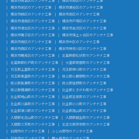
横浜市青葉区のアンテナ工事
横浜市泉区のアンテナ工事
横浜市栄区のアンテナ工事
横浜市瀬谷区のアンテナ工事
横浜市緑区のアンテナ工事
横浜市旭区のアンテナ工事
横浜市港南区のアンテナ工事
横浜市戸塚区のアンテナ工事
横浜市港北区のアンテナ工事
横浜市金沢区のアンテナ工事
横浜市磯子区のアンテナ工事
横浜市保土ヶ谷区のアンテナ工事
横浜市南区のアンテナ工事
横浜市中区のアンテナ工事
横浜市西区のアンテナ工事
横浜市神奈川区のアンテナ工事
横浜市鶴見区のアンテナ工事
北葛飾郡松伏町のアンテナ工事
北葛飾郡杉戸町のアンテナ工事
大里郡寄居町のアンテナ工事
児玉郡上里町のアンテナ工事
児玉郡神川町のアンテナ工事
児玉郡美里町のアンテナ工事
秩父郡小鹿野町のアンテナ工事
秩父郡長瀞町のアンテナ工事
秩父郡皆野町のアンテナ工事
秩父郡横瀬町のアンテナ工事
比企郡ときがわ町のアンテナ工事
比企郡鳩山町のアンテナ工事
比企郡吉見町のアンテナ工事
比企郡川島町のアンテナ工事
比企郡小川町のアンテナ工事
比企郡滑川町のアンテナ工事
比企郡嵐山町のアンテナ工事
入間郡毛呂山町のアンテナ工事
入間郡越生町のアンテナ工事
入間郡三芳町のアンテナ工事
北足立郡伊奈町のアンテナ工事
白岡市のアンテナ工事
ふじみ野市のアンテナ工事
日高市のアンテナ工事
鶴ヶ島市のアンテナ工事