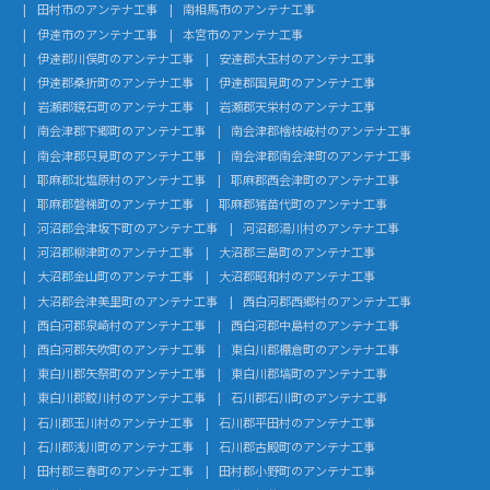
田村市のアンテナ工事
南相馬市のアンテナ工事
伊達市のアンテナ工事
本宮市のアンテナ工事
伊達郡川俣町のアンテナ工事
安達郡大玉村のアンテナ工事
伊達郡桑折町のアンテナ工事
伊達郡国見町のアンテナ工事
岩瀬郡鏡石町のアンテナ工事
岩瀬郡天栄村のアンテナ工事
南会津郡下郷町のアンテナ工事
南会津郡檜枝岐村のアンテナ工事
南会津郡只見町のアンテナ工事
南会津郡南会津町のアンテナ工事
耶麻郡北塩原村のアンテナ工事
耶麻郡西会津町のアンテナ工事
耶麻郡磐梯町のアンテナ工事
耶麻郡猪苗代町のアンテナ工事
河沼郡会津坂下町のアンテナ工事
河沼郡湯川村のアンテナ工事
河沼郡柳津町のアンテナ工事
大沼郡三島町のアンテナ工事
大沼郡金山町のアンテナ工事
大沼郡昭和村のアンテナ工事
大沼郡会津美里町のアンテナ工事
西白河郡西郷村のアンテナ工事
西白河郡泉崎村のアンテナ工事
西白河郡中島村のアンテナ工事
西白河郡矢吹町のアンテナ工事
東白川郡棚倉町のアンテナ工事
東白川郡矢祭町のアンテナ工事
東白川郡塙町のアンテナ工事
東白川郡鮫川村のアンテナ工事
石川郡石川町のアンテナ工事
石川郡玉川村のアンテナ工事
石川郡平田村のアンテナ工事
石川郡浅川町のアンテナ工事
石川郡古殿町のアンテナ工事
田村郡三春町のアンテナ工事
田村郡小野町のアンテナ工事