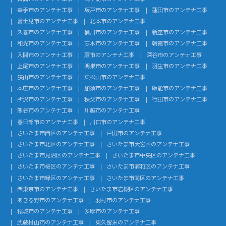
幸手市のアンテナ工事
坂戸市のアンテナ工事
蓮田市のアンテナ工事
富士見市のアンテナ工事
北本市のアンテナ工事
久喜市のアンテナ工事
桶川市のアンテナ工事
新座市のアンテナ工事
和光市のアンテナ工事
志木市のアンテナ工事
朝霞市のアンテナ工事
入間市のアンテナ工事
蕨市のアンテナ工事
深谷市のアンテナ工事
上尾市のアンテナ工事
鴻巣市のアンテナ工事
羽生市のアンテナ工事
狭山市のアンテナ工事
東松山市のアンテナ工事
本庄市のアンテナ工事
加須市のアンテナ工事
飯能市のアンテナ工事
所沢市のアンテナ工事
秩父市のアンテナ工事
行田市のアンテナ工事
熊谷市のアンテナ工事
川越市のアンテナ工事
春日部市のアンテナ工事
川口市のアンテナ工事
さいたま市西区のアンテナ工事
戸田市のアンテナ工事
さいたま市北区のアンテナ工事
さいたま市大宮区のアンテナ工事
さいたま市見沼区のアンテナ工事
さいたま市中央区のアンテナ工事
さいたま市桜区のアンテナ工事
さいたま市浦和区のアンテナ工事
さいたま市緑区のアンテナ工事
さいたま市南区のアンテナ工事
西東京市のアンテナ工事
さいたま市岩槻区のアンテナ工事
あきる野市のアンテナ工事
羽村市のアンテナ工事
稲城市のアンテナ工事
多摩市のアンテナ工事
武蔵村山市のアンテナ工事
東久留米のアンテナ工事