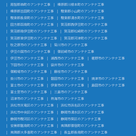
周智郡森町のアンテナ工事
榛原郡川根本町のアンテナ工事
榛原郡吉田町のアンテナ工事
駿東郡小山町のアンテナ工事
駿東郡長泉町のアンテナ工事
駿東郡清水町のアンテナ工事
田方郡函南町のアンテナ工事
賀茂郡西伊豆町のアンテナ工事
賀茂郡南伊豆町のアンテナ工事
賀茂郡松崎町のアンテナ工事
賀茂郡東伊豆町のアンテナ工事
賀茂郡河津町のアンテナ工事
牧之原市のアンテナ工事
菊川市のアンテナ工事
伊豆の国市のアンテナ工事
御前崎市のアンテナ工事
伊豆市のアンテナ工事
湖西市のアンテナ工事
裾野市のアンテナ工事
下田市のアンテナ工事
袋井市のアンテナ工事
御殿場市のアンテナ工事
藤枝市のアンテナ工事
掛川市のアンテナ工事
磐田市のアンテナ工事
焼津市のアンテナ工事
富士市のアンテナ工事
伊東市のアンテナ工事
島田市のアンテナ工事
富士宮市のアンテナ工事
三島市のアンテナ工事
沼津市のアンテナ工事
熱海市のアンテナ工事
浜松市天竜区のアンテナ工事
浜松市浜名区のアンテナ工事
浜松市中央区のアンテナ工事
静岡市清水区のアンテナ工事
静岡市駿河区のアンテナ工事
静岡市葵区のアンテナ工事
安房郡鋸南町のアンテナ工事
夷隅郡御宿町のアンテナ工事
夷隅郡大多喜町のアンテナ工事
長生郡長南町のアンテナ工事