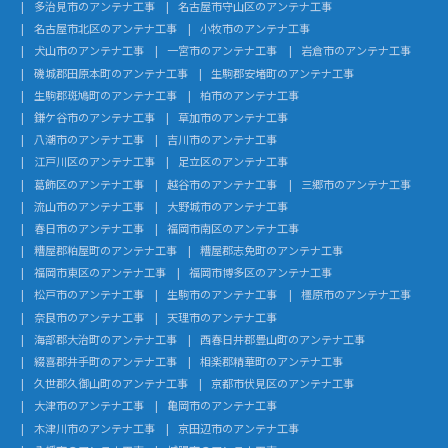
多治見市のアンテナ工事
名古屋市守山区のアンテナ工事
名古屋市北区のアンテナ工事
小牧市のアンテナ工事
犬山市のアンテナ工事
一宮市のアンテナ工事
岩倉市のアンテナ工事
磯城郡田原本町のアンテナ工事
生駒郡安堵町のアンテナ工事
生駒郡斑鳩町のアンテナ工事
柏市のアンテナ工事
鎌ケ谷市のアンテナ工事
草加市のアンテナ工事
八潮市のアンテナ工事
吉川市のアンテナ工事
江戸川区のアンテナ工事
足立区のアンテナ工事
葛飾区のアンテナ工事
越谷市のアンテナ工事
三郷市のアンテナ工事
流山市のアンテナ工事
大野城市のアンテナ工事
春日市のアンテナ工事
福岡市南区のアンテナ工事
糟屋郡粕屋町のアンテナ工事
糟屋郡志免町のアンテナ工事
福岡市東区のアンテナ工事
福岡市博多区のアンテナ工事
松戸市のアンテナ工事
生駒市のアンテナ工事
橿原市のアンテナ工事
奈良市のアンテナ工事
天理市のアンテナ工事
海部郡大治町のアンテナ工事
西春日井郡豊山町のアンテナ工事
綴喜郡井手町のアンテナ工事
相楽郡精華町のアンテナ工事
久世郡久御山町のアンテナ工事
京都市伏見区のアンテナ工事
大津市のアンテナ工事
亀岡市のアンテナ工事
木津川市のアンテナ工事
京田辺市のアンテナ工事