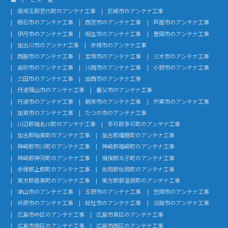
南埼玉郡宮代町のアンテナ工事
尼崎市のアンテナ工事
明石市のアンテナ工事
西宮市のアンテナ工事
芦屋市のアンテナ工事
伊丹市のアンテナ工事
相生市のアンテナ工事
豊岡市のアンテナ工事
加古川市のアンテナ工事
赤穂市のアンテナ工事
西脇市のアンテナ工事
宝塚市のアンテナ工事
三木市のアンテナ工事
高砂市のアンテナ工事
川西市のアンテナ工事
小野市のアンテナ工事
三田市のアンテナ工事
加西市のアンテナ工事
丹波篠山市のアンテナ工事
養父市のアンテナ工事
丹波市のアンテナ工事
朝来市のアンテナ工事
宍粟市のアンテナ工事
加東市のアンテナ工事
たつの市のアンテナ工事
川辺郡猪名川町のアンテナ工事
多可郡多可町のアンテナ工事
加古郡稲美町のアンテナ工事
加古郡播磨町のアンテナ工事
神崎郡市川町のアンテナ工事
神崎郡福崎町のアンテナ工事
神崎郡神河町のアンテナ工事
揖保郡太子町のアンテナ工事
赤穂郡上郡町のアンテナ工事
佐用郡佐用町のアンテナ工事
美方郡香美町のアンテナ工事
美方郡新温泉町のアンテナ工事
津山市のアンテナ工事
玉野市のアンテナ工事
笠岡市のアンテナ工事
井原市のアンテナ工事
総社市のアンテナ工事
淡路市のアンテナ工事
広島市中区のアンテナ工事
広島市東区のアンテナ工事
広島市南区のアンテナ工事
広島市西区のアンテナ工事