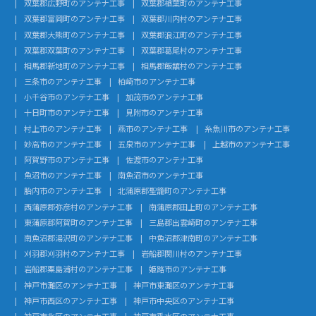
双葉郡広野町のアンテナ工事
双葉郡楢葉町のアンテナ工事
双葉郡富岡町のアンテナ工事
双葉郡川内村のアンテナ工事
双葉郡大熊町のアンテナ工事
双葉郡浪江町のアンテナ工事
双葉郡双葉町のアンテナ工事
双葉郡葛尾村のアンテナ工事
相馬郡新地町のアンテナ工事
相馬郡飯舘村のアンテナ工事
三条市のアンテナ工事
柏崎市のアンテナ工事
小千谷市のアンテナ工事
加茂市のアンテナ工事
十日町市のアンテナ工事
見附市のアンテナ工事
村上市のアンテナ工事
燕市のアンテナ工事
糸魚川市のアンテナ工事
妙高市のアンテナ工事
五泉市のアンテナ工事
上越市のアンテナ工事
阿賀野市のアンテナ工事
佐渡市のアンテナ工事
魚沼市のアンテナ工事
南魚沼市のアンテナ工事
胎内市のアンテナ工事
北蒲原郡聖籠町のアンテナ工事
西蒲原郡弥彦村のアンテナ工事
南蒲原郡田上町のアンテナ工事
東蒲原郡阿賀町のアンテナ工事
三島郡出雲崎町のアンテナ工事
南魚沼郡湯沢町のアンテナ工事
中魚沼郡津南町のアンテナ工事
刈羽郡刈羽村のアンテナ工事
岩船郡関川村のアンテナ工事
岩船郡粟島浦村のアンテナ工事
姫路市のアンテナ工事
神戸市灘区のアンテナ工事
神戸市東灘区のアンテナ工事
神戸市西区のアンテナ工事
神戸市中央区のアンテナ工事
神戸市北区のアンテナ工事
神戸市垂水区のアンテナ工事