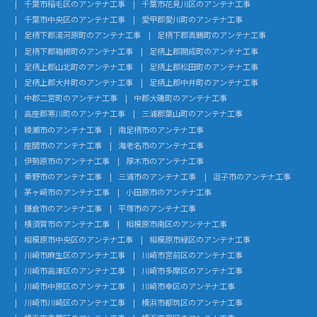
千葉市稲毛区のアンテナ工事
千葉市花見川区のアンテナ工事
千葉市中央区のアンテナ工事
愛甲郡愛川町のアンテナ工事
足柄下郡湯河原町のアンテナ工事
足柄下郡真鶴町のアンテナ工事
足柄下郡箱根町のアンテナ工事
足柄上郡開成町のアンテナ工事
足柄上郡山北町のアンテナ工事
足柄上郡松田町のアンテナ工事
足柄上郡大井町のアンテナ工事
足柄上郡中井町のアンテナ工事
中郡二宮町のアンテナ工事
中郡大磯町のアンテナ工事
高座郡寒川町のアンテナ工事
三浦郡葉山町のアンテナ工事
綾瀬市のアンテナ工事
南足柄市のアンテナ工事
座間市のアンテナ工事
海老名市のアンテナ工事
伊勢原市のアンテナ工事
厚木市のアンテナ工事
秦野市のアンテナ工事
三浦市のアンテナ工事
逗子市のアンテナ工事
茅ヶ崎市のアンテナ工事
小田原市のアンテナ工事
鎌倉市のアンテナ工事
平塚市のアンテナ工事
横須賀市のアンテナ工事
相模原市南区のアンテナ工事
相模原市中央区のアンテナ工事
相模原市緑区のアンテナ工事
川崎市麻生区のアンテナ工事
川崎市宮前区のアンテナ工事
川崎市高津区のアンテナ工事
川崎市多摩区のアンテナ工事
川崎市中原区のアンテナ工事
川崎市幸区のアンテナ工事
川崎市川崎区のアンテナ工事
横浜市都筑区のアンテナ工事