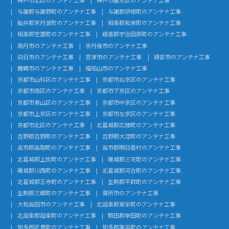
与謝郡与謝野町のアンテナ工事
与謝郡伊根町のアンテナ工事
船井郡京丹波町のアンテナ工事
相楽郡和束町のアンテナ工事
相楽郡笠置町のアンテナ工事
綴喜郡宇治田原町のアンテナ工事
南丹市のアンテナ工事
京丹後市のアンテナ工事
向日市のアンテナ工事
宮津市のアンテナ工事
綾部市のアンテナ工事
舞鶴市のアンテナ工事
福知山市のアンテナ工事
京都市山科区のアンテナ工事
京都市右京区のアンテナ工事
京都市南区のアンテナ工事
京都市下京区のアンテナ工事
京都市東山区のアンテナ工事
京都市中京区のアンテナ工事
京都市上京区のアンテナ工事
京都市左京区のアンテナ工事
京都市北区のアンテナ工事
北葛城郡広陵町のアンテナ工事
吉野郡吉野町のアンテナ工事
吉野郡大淀町のアンテナ工事
高市郡高取町のアンテナ工事
高市郡明日香村のアンテナ工事
北葛城郡上牧町のアンテナ工事
磯城郡三宅町のアンテナ工事
磯城郡川西町のアンテナ工事
北葛城郡河合町のアンテナ工事
北葛城郡王寺町のアンテナ工事
生駒郡平群町のアンテナ工事
生駒郡三郷町のアンテナ工事
御所市のアンテナ工事
大和高田市のアンテナ工事
北設楽郡東栄町のアンテナ工事
北設楽郡設楽町のアンテナ工事
額田郡幸田町のアンテナ工事
知多郡武豊町のアンテナ工事
知多郡美浜町のアンテナ工事