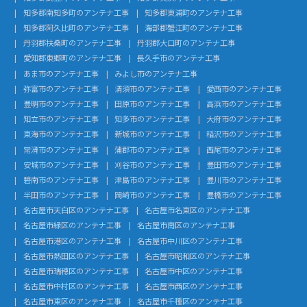
知多郡南知多町のアンテナ工事
知多郡東浦町のアンテナ工事
知多郡阿久比町のアンテナ工事
海部郡蟹江町のアンテナ工事
丹羽郡扶桑町のアンテナ工事
丹羽郡大口町のアンテナ工事
愛知郡東郷町のアンテナ工事
長久手市のアンテナ工事
あま市のアンテナ工事
みよし市のアンテナ工事
弥富市のアンテナ工事
清須市のアンテナ工事
愛西市のアンテナ工事
豊明市のアンテナ工事
田原市のアンテナ工事
高浜市のアンテナ工事
知立市のアンテナ工事
知多市のアンテナ工事
大府市のアンテナ工事
東海市のアンテナ工事
新城市のアンテナ工事
稲沢市のアンテナ工事
常滑市のアンテナ工事
蒲郡市のアンテナ工事
西尾市のアンテナ工事
安城市のアンテナ工事
刈谷市のアンテナ工事
豊田市のアンテナ工事
碧南市のアンテナ工事
津島市のアンテナ工事
豊川市のアンテナ工事
半田市のアンテナ工事
岡崎市のアンテナ工事
豊橋市のアンテナ工事
名古屋市天白区のアンテナ工事
名古屋市名東区のアンテナ工事
名古屋市緑区のアンテナ工事
名古屋市南区のアンテナ工事
名古屋市港区のアンテナ工事
名古屋市中川区のアンテナ工事
名古屋市熱田区のアンテナ工事
名古屋市昭和区のアンテナ工事
名古屋市瑞穂区のアンテナ工事
名古屋市中区のアンテナ工事
名古屋市中村区のアンテナ工事
名古屋市西区のアンテナ工事
名古屋市東区のアンテナ工事
名古屋市千種区のアンテナ工事