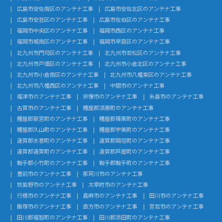
広島市安佐南区のアンテナ工事
広島市安佐北区のアンテナ工事
広島市安芸区のアンテナ工事
広島市佐伯区のアンテナ工事
福岡市中央区のアンテナ工事
福岡市西区のアンテナ工事
福岡市城南区のアンテナ工事
福岡市早良区のアンテナ工事
北九州市門司区のアンテナ工事
北九州市若松区のアンテナ工事
北九州市戸畑区のアンテナ工事
北九州市小倉北区のアンテナ工事
北九州市小倉南区のアンテナ工事
北九州市八幡東区のアンテナ工事
北九州市八幡西区のアンテナ工事
中間市のアンテナ工事
福津市のアンテナ工事
宗像市のアンテナ工事
糸島市のアンテナ工事
古賀市のアンテナ工事
糟屋郡須惠町のアンテナ工事
糟屋郡新宮町のアンテナ工事
糟屋郡篠栗町のアンテナ工事
糟屋郡久山町のアンテナ工事
糟屋郡宇美町のアンテナ工事
遠賀郡水巻町のアンテナ工事
遠賀郡岡垣町のアンテナ工事
遠賀郡遠賀町のアンテナ工事
遠賀郡芦屋町のアンテナ工事
鞍手郡小竹町のアンテナ工事
鞍手郡鞍手町のアンテナ工事
豊前市のアンテナ工事
那珂川市のアンテナ工事
筑紫野市のアンテナ工事
太宰府市のアンテナ工事
行橋市のアンテナ工事
嘉麻市のアンテナ工事
田川市のアンテナ工事
飯塚市のアンテナ工事
直方市のアンテナ工事
宮若市のアンテナ工事
田川郡福智町のアンテナ工事
田川郡添田町のアンテナ工事