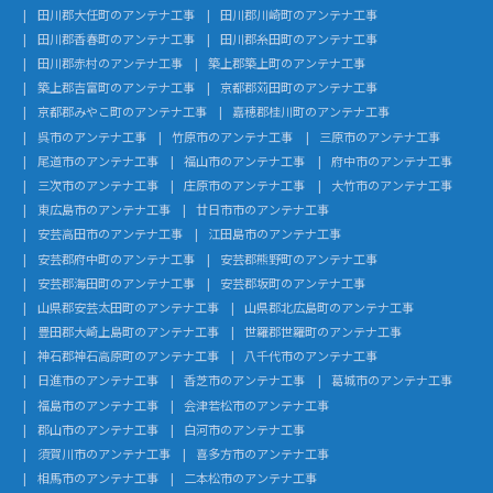
田川郡大任町のアンテナ工事
田川郡川崎町のアンテナ工事
田川郡香春町のアンテナ工事
田川郡糸田町のアンテナ工事
田川郡赤村のアンテナ工事
築上郡築上町のアンテナ工事
築上郡吉富町のアンテナ工事
京都郡苅田町のアンテナ工事
京都郡みやこ町のアンテナ工事
嘉穂郡桂川町のアンテナ工事
呉市のアンテナ工事
竹原市のアンテナ工事
三原市のアンテナ工事
尾道市のアンテナ工事
福山市のアンテナ工事
府中市のアンテナ工事
三次市のアンテナ工事
庄原市のアンテナ工事
大竹市のアンテナ工事
東広島市のアンテナ工事
廿日市市のアンテナ工事
安芸高田市のアンテナ工事
江田島市のアンテナ工事
安芸郡府中町のアンテナ工事
安芸郡熊野町のアンテナ工事
安芸郡海田町のアンテナ工事
安芸郡坂町のアンテナ工事
山県郡安芸太田町のアンテナ工事
山県郡北広島町のアンテナ工事
豊田郡大崎上島町のアンテナ工事
世羅郡世羅町のアンテナ工事
神石郡神石高原町のアンテナ工事
八千代市のアンテナ工事
日進市のアンテナ工事
香芝市のアンテナ工事
葛城市のアンテナ工事
福島市のアンテナ工事
会津若松市のアンテナ工事
郡山市のアンテナ工事
白河市のアンテナ工事
須賀川市のアンテナ工事
喜多方市のアンテナ工事
相馬市のアンテナ工事
二本松市のアンテナ工事