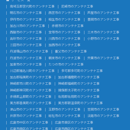
南埼玉郡宮代町のアンテナ工事
尼崎市のアンテナ工事
明石市のアンテナ工事
西宮市のアンテナ工事
芦屋市のアンテナ工事
伊丹市のアンテナ工事
相生市のアンテナ工事
豊岡市のアンテナ工事
加古川市のアンテナ工事
赤穂市のアンテナ工事
西脇市のアンテナ工事
宝塚市のアンテナ工事
三木市のアンテナ工事
高砂市のアンテナ工事
川西市のアンテナ工事
小野市のアンテナ工事
三田市のアンテナ工事
加西市のアンテナ工事
丹波篠山市のアンテナ工事
養父市のアンテナ工事
丹波市のアンテナ工事
朝来市のアンテナ工事
宍粟市のアンテナ工事
加東市のアンテナ工事
たつの市のアンテナ工事
川辺郡猪名川町のアンテナ工事
多可郡多可町のアンテナ工事
加古郡稲美町のアンテナ工事
加古郡播磨町のアンテナ工事
神崎郡市川町のアンテナ工事
神崎郡福崎町のアンテナ工事
神崎郡神河町のアンテナ工事
揖保郡太子町のアンテナ工事
赤穂郡上郡町のアンテナ工事
佐用郡佐用町のアンテナ工事
美方郡香美町のアンテナ工事
美方郡新温泉町のアンテナ工事
津山市のアンテナ工事
玉野市のアンテナ工事
笠岡市のアンテナ工事
井原市のアンテナ工事
総社市のアンテナ工事
淡路市のアンテナ工事
広島市中区のアンテナ工事
広島市東区のアンテナ工事
広島市南区のアンテナ工事
広島市西区のアンテナ工事