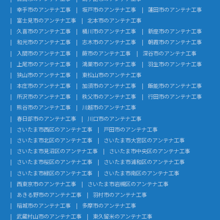
幸手市のアンテナ工事
坂戸市のアンテナ工事
蓮田市のアンテナ工事
富士見市のアンテナ工事
北本市のアンテナ工事
久喜市のアンテナ工事
桶川市のアンテナ工事
新座市のアンテナ工事
和光市のアンテナ工事
志木市のアンテナ工事
朝霞市のアンテナ工事
入間市のアンテナ工事
蕨市のアンテナ工事
深谷市のアンテナ工事
上尾市のアンテナ工事
鴻巣市のアンテナ工事
羽生市のアンテナ工事
狭山市のアンテナ工事
東松山市のアンテナ工事
本庄市のアンテナ工事
加須市のアンテナ工事
飯能市のアンテナ工事
所沢市のアンテナ工事
秩父市のアンテナ工事
行田市のアンテナ工事
熊谷市のアンテナ工事
川越市のアンテナ工事
春日部市のアンテナ工事
川口市のアンテナ工事
さいたま市西区のアンテナ工事
戸田市のアンテナ工事
さいたま市北区のアンテナ工事
さいたま市大宮区のアンテナ工事
さいたま市見沼区のアンテナ工事
さいたま市中央区のアンテナ工事
さいたま市桜区のアンテナ工事
さいたま市浦和区のアンテナ工事
さいたま市緑区のアンテナ工事
さいたま市南区のアンテナ工事
西東京市のアンテナ工事
さいたま市岩槻区のアンテナ工事
あきる野市のアンテナ工事
羽村市のアンテナ工事
稲城市のアンテナ工事
多摩市のアンテナ工事
武蔵村山市のアンテナ工事
東久留米のアンテナ工事