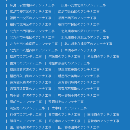
広島市安佐南区のアンテナ工事
広島市安佐北区のアンテナ工事
広島市安芸区のアンテナ工事
広島市佐伯区のアンテナ工事
福岡市中央区のアンテナ工事
福岡市西区のアンテナ工事
福岡市城南区のアンテナ工事
福岡市早良区のアンテナ工事
北九州市門司区のアンテナ工事
北九州市若松区のアンテナ工事
北九州市戸畑区のアンテナ工事
北九州市小倉北区のアンテナ工事
北九州市小倉南区のアンテナ工事
北九州市八幡東区のアンテナ工事
北九州市八幡西区のアンテナ工事
中間市のアンテナ工事
福津市のアンテナ工事
宗像市のアンテナ工事
糸島市のアンテナ工事
古賀市のアンテナ工事
糟屋郡須惠町のアンテナ工事
糟屋郡新宮町のアンテナ工事
糟屋郡篠栗町のアンテナ工事
糟屋郡久山町のアンテナ工事
糟屋郡宇美町のアンテナ工事
遠賀郡水巻町のアンテナ工事
遠賀郡岡垣町のアンテナ工事
遠賀郡遠賀町のアンテナ工事
遠賀郡芦屋町のアンテナ工事
鞍手郡小竹町のアンテナ工事
鞍手郡鞍手町のアンテナ工事
豊前市のアンテナ工事
那珂川市のアンテナ工事
筑紫野市のアンテナ工事
太宰府市のアンテナ工事
行橋市のアンテナ工事
嘉麻市のアンテナ工事
田川市のアンテナ工事
飯塚市のアンテナ工事
直方市のアンテナ工事
宮若市のアンテナ工事
田川郡福智町のアンテナ工事
田川郡添田町のアンテナ工事