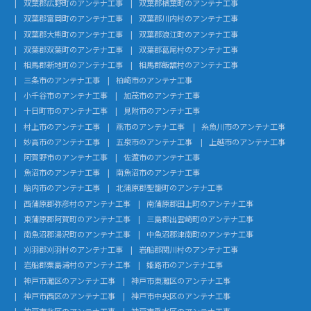
双葉郡広野町のアンテナ工事
双葉郡楢葉町のアンテナ工事
双葉郡富岡町のアンテナ工事
双葉郡川内村のアンテナ工事
双葉郡大熊町のアンテナ工事
双葉郡浪江町のアンテナ工事
双葉郡双葉町のアンテナ工事
双葉郡葛尾村のアンテナ工事
相馬郡新地町のアンテナ工事
相馬郡飯舘村のアンテナ工事
三条市のアンテナ工事
柏崎市のアンテナ工事
小千谷市のアンテナ工事
加茂市のアンテナ工事
十日町市のアンテナ工事
見附市のアンテナ工事
村上市のアンテナ工事
燕市のアンテナ工事
糸魚川市のアンテナ工事
妙高市のアンテナ工事
五泉市のアンテナ工事
上越市のアンテナ工事
阿賀野市のアンテナ工事
佐渡市のアンテナ工事
魚沼市のアンテナ工事
南魚沼市のアンテナ工事
胎内市のアンテナ工事
北蒲原郡聖籠町のアンテナ工事
西蒲原郡弥彦村のアンテナ工事
南蒲原郡田上町のアンテナ工事
東蒲原郡阿賀町のアンテナ工事
三島郡出雲崎町のアンテナ工事
南魚沼郡湯沢町のアンテナ工事
中魚沼郡津南町のアンテナ工事
刈羽郡刈羽村のアンテナ工事
岩船郡関川村のアンテナ工事
岩船郡粟島浦村のアンテナ工事
姫路市のアンテナ工事
神戸市灘区のアンテナ工事
神戸市東灘区のアンテナ工事
神戸市西区のアンテナ工事
神戸市中央区のアンテナ工事
神戸市北区のアンテナ工事
神戸市垂水区のアンテナ工事