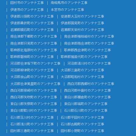
田村市のアンテナ工事
南相馬市のアンテナ工事
伊達市のアンテナ工事
本宮市のアンテナ工事
伊達郡川俣町のアンテナ工事
安達郡大玉村のアンテナ工事
伊達郡桑折町のアンテナ工事
伊達郡国見町のアンテナ工事
岩瀬郡鏡石町のアンテナ工事
岩瀬郡天栄村のアンテナ工事
南会津郡下郷町のアンテナ工事
南会津郡檜枝岐村のアンテナ工事
南会津郡只見町のアンテナ工事
南会津郡南会津町のアンテナ工事
耶麻郡北塩原村のアンテナ工事
耶麻郡西会津町のアンテナ工事
耶麻郡磐梯町のアンテナ工事
耶麻郡猪苗代町のアンテナ工事
河沼郡会津坂下町のアンテナ工事
河沼郡湯川村のアンテナ工事
河沼郡柳津町のアンテナ工事
大沼郡三島町のアンテナ工事
大沼郡金山町のアンテナ工事
大沼郡昭和村のアンテナ工事
大沼郡会津美里町のアンテナ工事
西白河郡西郷村のアンテナ工事
西白河郡泉崎村のアンテナ工事
西白河郡中島村のアンテナ工事
西白河郡矢吹町のアンテナ工事
東白川郡棚倉町のアンテナ工事
東白川郡矢祭町のアンテナ工事
東白川郡塙町のアンテナ工事
東白川郡鮫川村のアンテナ工事
石川郡石川町のアンテナ工事
石川郡玉川村のアンテナ工事
石川郡平田村のアンテナ工事
石川郡浅川町のアンテナ工事
石川郡古殿町のアンテナ工事
田村郡三春町のアンテナ工事
田村郡小野町のアンテナ工事