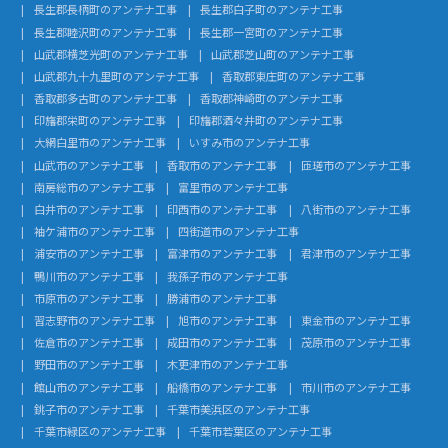
長生郡長柄町のアンテナ工事
長生郡白子町のアンテナ工事
長生郡睦沢町のアンテナ工事
長生郡一宮町のアンテナ工事
山武郡横芝光町のアンテナ工事
山武郡芝山町のアンテナ工事
山武郡九十九里町のアンテナ工事
香取郡東庄町のアンテナ工事
香取郡多古町のアンテナ工事
香取郡神崎町のアンテナ工事
印旛郡栄町のアンテナ工事
印旛郡酒々井町のアンテナ工事
大網白里市のアンテナ工事
いすみ市のアンテナ工事
山武市のアンテナ工事
香取市のアンテナ工事
匝瑳市のアンテナ工事
南房総市のアンテナ工事
富里市のアンテナ工事
白井市のアンテナ工事
印西市のアンテナ工事
八街市のアンテナ工事
袖ケ浦市のアンテナ工事
四街道市のアンテナ工事
浦安市のアンテナ工事
富津市のアンテナ工事
君津市のアンテナ工事
鴨川市のアンテナ工事
我孫子市のアンテナ工事
市原市のアンテナ工事
勝浦市のアンテナ工事
習志野市のアンテナ工事
旭市のアンテナ工事
東金市のアンテナ工事
佐倉市のアンテナ工事
成田市のアンテナ工事
茂原市のアンテナ工事
野田市のアンテナ工事
木更津市のアンテナ工事
館山市のアンテナ工事
船橋市のアンテナ工事
市川市のアンテナ工事
銚子市のアンテナ工事
千葉市美浜区のアンテナ工事
千葉市緑区のアンテナ工事
千葉市若葉区のアンテナ工事