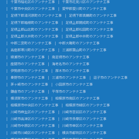
千葉市稲毛区のアンテナ工事
千葉市花見川区のアンテナ工事
千葉市中央区のアンテナ工事
愛甲郡愛川町のアンテナ工事
足柄下郡湯河原町のアンテナ工事
足柄下郡真鶴町のアンテナ工事
足柄下郡箱根町のアンテナ工事
足柄上郡開成町のアンテナ工事
足柄上郡山北町のアンテナ工事
足柄上郡松田町のアンテナ工事
足柄上郡大井町のアンテナ工事
足柄上郡中井町のアンテナ工事
中郡二宮町のアンテナ工事
中郡大磯町のアンテナ工事
高座郡寒川町のアンテナ工事
三浦郡葉山町のアンテナ工事
綾瀬市のアンテナ工事
南足柄市のアンテナ工事
座間市のアンテナ工事
海老名市のアンテナ工事
伊勢原市のアンテナ工事
厚木市のアンテナ工事
秦野市のアンテナ工事
三浦市のアンテナ工事
逗子市のアンテナ工事
茅ヶ崎市のアンテナ工事
小田原市のアンテナ工事
鎌倉市のアンテナ工事
平塚市のアンテナ工事
横須賀市のアンテナ工事
相模原市南区のアンテナ工事
相模原市中央区のアンテナ工事
相模原市緑区のアンテナ工事
川崎市麻生区のアンテナ工事
川崎市宮前区のアンテナ工事
川崎市高津区のアンテナ工事
川崎市多摩区のアンテナ工事
川崎市中原区のアンテナ工事
川崎市幸区のアンテナ工事
川崎市川崎区のアンテナ工事
横浜市都筑区のアンテナ工事