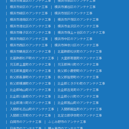
横浜市青葉区のアンテナ工事
横浜市泉区のアンテナ工事
横浜市栄区のアンテナ工事
横浜市瀬谷区のアンテナ工事
横浜市緑区のアンテナ工事
横浜市旭区のアンテナ工事
横浜市港南区のアンテナ工事
横浜市戸塚区のアンテナ工事
横浜市港北区のアンテナ工事
横浜市金沢区のアンテナ工事
横浜市磯子区のアンテナ工事
横浜市保土ヶ谷区のアンテナ工事
横浜市南区のアンテナ工事
横浜市中区のアンテナ工事
横浜市西区のアンテナ工事
横浜市神奈川区のアンテナ工事
横浜市鶴見区のアンテナ工事
北葛飾郡松伏町のアンテナ工事
北葛飾郡杉戸町のアンテナ工事
大里郡寄居町のアンテナ工事
児玉郡上里町のアンテナ工事
児玉郡神川町のアンテナ工事
児玉郡美里町のアンテナ工事
秩父郡小鹿野町のアンテナ工事
秩父郡長瀞町のアンテナ工事
秩父郡皆野町のアンテナ工事
秩父郡横瀬町のアンテナ工事
比企郡ときがわ町のアンテナ工事
比企郡鳩山町のアンテナ工事
比企郡吉見町のアンテナ工事
比企郡川島町のアンテナ工事
比企郡小川町のアンテナ工事
比企郡滑川町のアンテナ工事
比企郡嵐山町のアンテナ工事
入間郡毛呂山町のアンテナ工事
入間郡越生町のアンテナ工事
入間郡三芳町のアンテナ工事
北足立郡伊奈町のアンテナ工事
白岡市のアンテナ工事
ふじみ野市のアンテナ工事
日高市のアンテナ工事
鶴ヶ島市のアンテナ工事