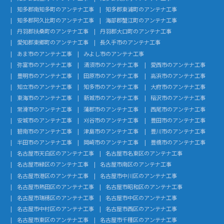
知多郡南知多町のアンテナ工事
知多郡東浦町のアンテナ工事
知多郡阿久比町のアンテナ工事
海部郡蟹江町のアンテナ工事
丹羽郡扶桑町のアンテナ工事
丹羽郡大口町のアンテナ工事
愛知郡東郷町のアンテナ工事
長久手市のアンテナ工事
あま市のアンテナ工事
みよし市のアンテナ工事
弥富市のアンテナ工事
清須市のアンテナ工事
愛西市のアンテナ工事
豊明市のアンテナ工事
田原市のアンテナ工事
高浜市のアンテナ工事
知立市のアンテナ工事
知多市のアンテナ工事
大府市のアンテナ工事
東海市のアンテナ工事
新城市のアンテナ工事
稲沢市のアンテナ工事
常滑市のアンテナ工事
蒲郡市のアンテナ工事
西尾市のアンテナ工事
安城市のアンテナ工事
刈谷市のアンテナ工事
豊田市のアンテナ工事
碧南市のアンテナ工事
津島市のアンテナ工事
豊川市のアンテナ工事
半田市のアンテナ工事
岡崎市のアンテナ工事
豊橋市のアンテナ工事
名古屋市天白区のアンテナ工事
名古屋市名東区のアンテナ工事
名古屋市緑区のアンテナ工事
名古屋市南区のアンテナ工事
名古屋市港区のアンテナ工事
名古屋市中川区のアンテナ工事
名古屋市熱田区のアンテナ工事
名古屋市昭和区のアンテナ工事
名古屋市瑞穂区のアンテナ工事
名古屋市中区のアンテナ工事
名古屋市中村区のアンテナ工事
名古屋市西区のアンテナ工事
名古屋市東区のアンテナ工事
名古屋市千種区のアンテナ工事