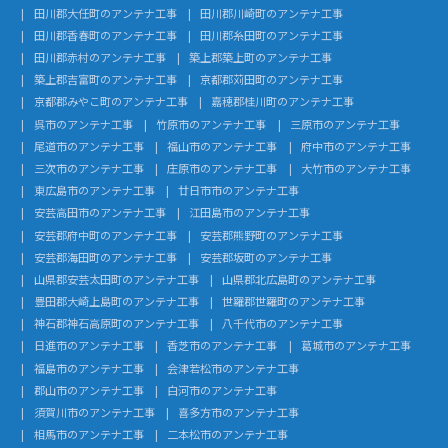
田川郡大任町のアンテナ工事
田川郡川崎町のアンテナ工事
田川郡香春町のアンテナ工事
田川郡糸田町のアンテナ工事
田川郡赤村のアンテナ工事
築上郡築上町のアンテナ工事
築上郡吉富町のアンテナ工事
京都郡苅田町のアンテナ工事
京都郡みやこ町のアンテナ工事
嘉穂郡桂川町のアンテナ工事
呉市のアンテナ工事
竹原市のアンテナ工事
三原市のアンテナ工事
尾道市のアンテナ工事
福山市のアンテナ工事
府中市のアンテナ工事
三次市のアンテナ工事
庄原市のアンテナ工事
大竹市のアンテナ工事
東広島市のアンテナ工事
廿日市市のアンテナ工事
安芸高田市のアンテナ工事
江田島市のアンテナ工事
安芸郡府中町のアンテナ工事
安芸郡熊野町のアンテナ工事
安芸郡海田町のアンテナ工事
安芸郡坂町のアンテナ工事
山県郡安芸太田町のアンテナ工事
山県郡北広島町のアンテナ工事
豊田郡大崎上島町のアンテナ工事
世羅郡世羅町のアンテナ工事
神石郡神石高原町のアンテナ工事
八千代市のアンテナ工事
日進市のアンテナ工事
香芝市のアンテナ工事
葛城市のアンテナ工事
福島市のアンテナ工事
会津若松市のアンテナ工事
郡山市のアンテナ工事
白河市のアンテナ工事
須賀川市のアンテナ工事
喜多方市のアンテナ工事
相馬市のアンテナ工事
二本松市のアンテナ工事