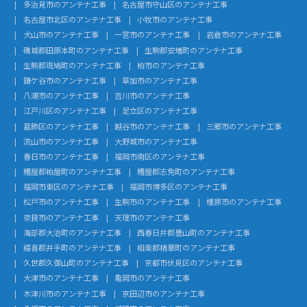
多治見市のアンテナ工事
名古屋市守山区のアンテナ工事
名古屋市北区のアンテナ工事
小牧市のアンテナ工事
犬山市のアンテナ工事
一宮市のアンテナ工事
岩倉市のアンテナ工事
磯城郡田原本町のアンテナ工事
生駒郡安堵町のアンテナ工事
生駒郡斑鳩町のアンテナ工事
柏市のアンテナ工事
鎌ケ谷市のアンテナ工事
草加市のアンテナ工事
八潮市のアンテナ工事
吉川市のアンテナ工事
江戸川区のアンテナ工事
足立区のアンテナ工事
葛飾区のアンテナ工事
越谷市のアンテナ工事
三郷市のアンテナ工事
流山市のアンテナ工事
大野城市のアンテナ工事
春日市のアンテナ工事
福岡市南区のアンテナ工事
糟屋郡粕屋町のアンテナ工事
糟屋郡志免町のアンテナ工事
福岡市東区のアンテナ工事
福岡市博多区のアンテナ工事
松戸市のアンテナ工事
生駒市のアンテナ工事
橿原市のアンテナ工事
奈良市のアンテナ工事
天理市のアンテナ工事
海部郡大治町のアンテナ工事
西春日井郡豊山町のアンテナ工事
綴喜郡井手町のアンテナ工事
相楽郡精華町のアンテナ工事
久世郡久御山町のアンテナ工事
京都市伏見区のアンテナ工事
大津市のアンテナ工事
亀岡市のアンテナ工事
木津川市のアンテナ工事
京田辺市のアンテナ工事