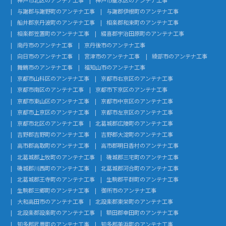
与謝郡与謝野町のアンテナ工事
与謝郡伊根町のアンテナ工事
船井郡京丹波町のアンテナ工事
相楽郡和束町のアンテナ工事
相楽郡笠置町のアンテナ工事
綴喜郡宇治田原町のアンテナ工事
南丹市のアンテナ工事
京丹後市のアンテナ工事
向日市のアンテナ工事
宮津市のアンテナ工事
綾部市のアンテナ工事
舞鶴市のアンテナ工事
福知山市のアンテナ工事
京都市山科区のアンテナ工事
京都市右京区のアンテナ工事
京都市南区のアンテナ工事
京都市下京区のアンテナ工事
京都市東山区のアンテナ工事
京都市中京区のアンテナ工事
京都市上京区のアンテナ工事
京都市左京区のアンテナ工事
京都市北区のアンテナ工事
北葛城郡広陵町のアンテナ工事
吉野郡吉野町のアンテナ工事
吉野郡大淀町のアンテナ工事
高市郡高取町のアンテナ工事
高市郡明日香村のアンテナ工事
北葛城郡上牧町のアンテナ工事
磯城郡三宅町のアンテナ工事
磯城郡川西町のアンテナ工事
北葛城郡河合町のアンテナ工事
北葛城郡王寺町のアンテナ工事
生駒郡平群町のアンテナ工事
生駒郡三郷町のアンテナ工事
御所市のアンテナ工事
大和高田市のアンテナ工事
北設楽郡東栄町のアンテナ工事
北設楽郡設楽町のアンテナ工事
額田郡幸田町のアンテナ工事
知多郡武豊町のアンテナ工事
知多郡美浜町のアンテナ工事