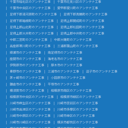
千葉市稲毛区のアンテナ工事
千葉市花見川区のアンテナ工事
千葉市中央区のアンテナ工事
愛甲郡愛川町のアンテナ工事
足柄下郡湯河原町のアンテナ工事
足柄下郡真鶴町のアンテナ工事
足柄下郡箱根町のアンテナ工事
足柄上郡開成町のアンテナ工事
足柄上郡山北町のアンテナ工事
足柄上郡松田町のアンテナ工事
足柄上郡大井町のアンテナ工事
足柄上郡中井町のアンテナ工事
中郡二宮町のアンテナ工事
中郡大磯町のアンテナ工事
高座郡寒川町のアンテナ工事
三浦郡葉山町のアンテナ工事
綾瀬市のアンテナ工事
南足柄市のアンテナ工事
座間市のアンテナ工事
海老名市のアンテナ工事
伊勢原市のアンテナ工事
厚木市のアンテナ工事
秦野市のアンテナ工事
三浦市のアンテナ工事
逗子市のアンテナ工事
茅ヶ崎市のアンテナ工事
小田原市のアンテナ工事
鎌倉市のアンテナ工事
平塚市のアンテナ工事
横須賀市のアンテナ工事
相模原市南区のアンテナ工事
相模原市中央区のアンテナ工事
相模原市緑区のアンテナ工事
川崎市麻生区のアンテナ工事
川崎市宮前区のアンテナ工事
川崎市高津区のアンテナ工事
川崎市多摩区のアンテナ工事
川崎市中原区のアンテナ工事
川崎市幸区のアンテナ工事
川崎市川崎区のアンテナ工事
横浜市都筑区のアンテナ工事