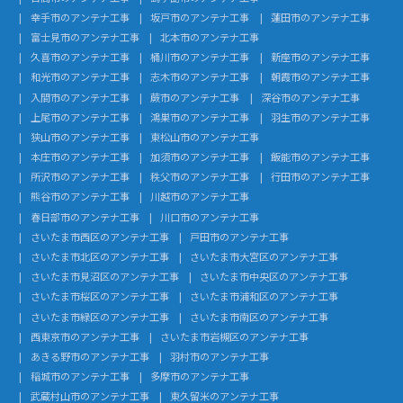
幸手市のアンテナ工事
坂戸市のアンテナ工事
蓮田市のアンテナ工事
富士見市のアンテナ工事
北本市のアンテナ工事
久喜市のアンテナ工事
桶川市のアンテナ工事
新座市のアンテナ工事
和光市のアンテナ工事
志木市のアンテナ工事
朝霞市のアンテナ工事
入間市のアンテナ工事
蕨市のアンテナ工事
深谷市のアンテナ工事
上尾市のアンテナ工事
鴻巣市のアンテナ工事
羽生市のアンテナ工事
狭山市のアンテナ工事
東松山市のアンテナ工事
本庄市のアンテナ工事
加須市のアンテナ工事
飯能市のアンテナ工事
所沢市のアンテナ工事
秩父市のアンテナ工事
行田市のアンテナ工事
熊谷市のアンテナ工事
川越市のアンテナ工事
春日部市のアンテナ工事
川口市のアンテナ工事
さいたま市西区のアンテナ工事
戸田市のアンテナ工事
さいたま市北区のアンテナ工事
さいたま市大宮区のアンテナ工事
さいたま市見沼区のアンテナ工事
さいたま市中央区のアンテナ工事
さいたま市桜区のアンテナ工事
さいたま市浦和区のアンテナ工事
さいたま市緑区のアンテナ工事
さいたま市南区のアンテナ工事
西東京市のアンテナ工事
さいたま市岩槻区のアンテナ工事
あきる野市のアンテナ工事
羽村市のアンテナ工事
稲城市のアンテナ工事
多摩市のアンテナ工事
武蔵村山市のアンテナ工事
東久留米のアンテナ工事