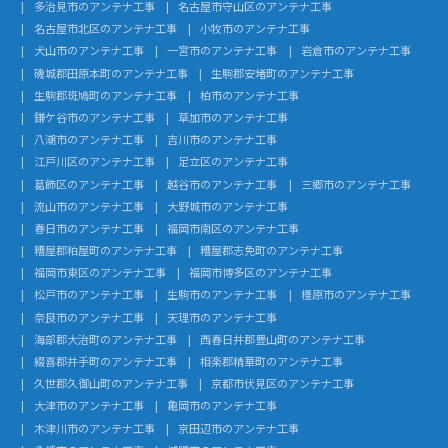
多治見市のアンテナ工事
名古屋市守山区のアンテナ工事
名古屋市北区のアンテナ工事
小牧市のアンテナ工事
犬山市のアンテナ工事
一宮市のアンテナ工事
岩倉市のアンテナ工事
磯城郡田原本町のアンテナ工事
生駒郡安堵町のアンテナ工事
生駒郡斑鳩町のアンテナ工事
柏市のアンテナ工事
鎌ケ谷市のアンテナ工事
草加市のアンテナ工事
八潮市のアンテナ工事
吉川市のアンテナ工事
江戸川区のアンテナ工事
足立区のアンテナ工事
葛飾区のアンテナ工事
越谷市のアンテナ工事
三郷市のアンテナ工事
流山市のアンテナ工事
大野城市のアンテナ工事
春日市のアンテナ工事
福岡市南区のアンテナ工事
糟屋郡粕屋町のアンテナ工事
糟屋郡志免町のアンテナ工事
福岡市東区のアンテナ工事
福岡市博多区のアンテナ工事
松戸市のアンテナ工事
生駒市のアンテナ工事
橿原市のアンテナ工事
奈良市のアンテナ工事
天理市のアンテナ工事
海部郡大治町のアンテナ工事
西春日井郡豊山町のアンテナ工事
綴喜郡井手町のアンテナ工事
相楽郡精華町のアンテナ工事
久世郡久御山町のアンテナ工事
京都市伏見区のアンテナ工事
大津市のアンテナ工事
亀岡市のアンテナ工事
木津川市のアンテナ工事
京田辺市のアンテナ工事