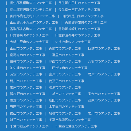
長生郡長柄町のアンテナ工事
長生郡白子町のアンテナ工事
長生郡睦沢町のアンテナ工事
長生郡一宮町のアンテナ工事
山武郡横芝光町のアンテナ工事
山武郡芝山町のアンテナ工事
山武郡九十九里町のアンテナ工事
香取郡東庄町のアンテナ工事
香取郡多古町のアンテナ工事
香取郡神崎町のアンテナ工事
印旛郡栄町のアンテナ工事
印旛郡酒々井町のアンテナ工事
大網白里市のアンテナ工事
いすみ市のアンテナ工事
山武市のアンテナ工事
香取市のアンテナ工事
匝瑳市のアンテナ工事
南房総市のアンテナ工事
富里市のアンテナ工事
白井市のアンテナ工事
印西市のアンテナ工事
八街市のアンテナ工事
袖ケ浦市のアンテナ工事
四街道市のアンテナ工事
浦安市のアンテナ工事
富津市のアンテナ工事
君津市のアンテナ工事
鴨川市のアンテナ工事
我孫子市のアンテナ工事
市原市のアンテナ工事
勝浦市のアンテナ工事
習志野市のアンテナ工事
旭市のアンテナ工事
東金市のアンテナ工事
佐倉市のアンテナ工事
成田市のアンテナ工事
茂原市のアンテナ工事
野田市のアンテナ工事
木更津市のアンテナ工事
館山市のアンテナ工事
船橋市のアンテナ工事
市川市のアンテナ工事
銚子市のアンテナ工事
千葉市美浜区のアンテナ工事
千葉市緑区のアンテナ工事
千葉市若葉区のアンテナ工事