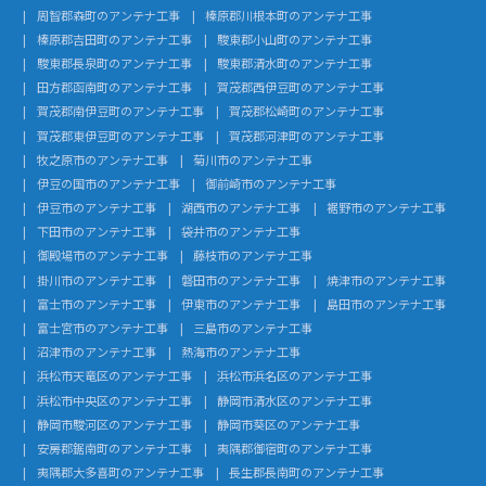
周智郡森町のアンテナ工事
榛原郡川根本町のアンテナ工事
榛原郡吉田町のアンテナ工事
駿東郡小山町のアンテナ工事
駿東郡長泉町のアンテナ工事
駿東郡清水町のアンテナ工事
田方郡函南町のアンテナ工事
賀茂郡西伊豆町のアンテナ工事
賀茂郡南伊豆町のアンテナ工事
賀茂郡松崎町のアンテナ工事
賀茂郡東伊豆町のアンテナ工事
賀茂郡河津町のアンテナ工事
牧之原市のアンテナ工事
菊川市のアンテナ工事
伊豆の国市のアンテナ工事
御前崎市のアンテナ工事
伊豆市のアンテナ工事
湖西市のアンテナ工事
裾野市のアンテナ工事
下田市のアンテナ工事
袋井市のアンテナ工事
御殿場市のアンテナ工事
藤枝市のアンテナ工事
掛川市のアンテナ工事
磐田市のアンテナ工事
焼津市のアンテナ工事
富士市のアンテナ工事
伊東市のアンテナ工事
島田市のアンテナ工事
富士宮市のアンテナ工事
三島市のアンテナ工事
沼津市のアンテナ工事
熱海市のアンテナ工事
浜松市天竜区のアンテナ工事
浜松市浜名区のアンテナ工事
浜松市中央区のアンテナ工事
静岡市清水区のアンテナ工事
静岡市駿河区のアンテナ工事
静岡市葵区のアンテナ工事
安房郡鋸南町のアンテナ工事
夷隅郡御宿町のアンテナ工事
夷隅郡大多喜町のアンテナ工事
長生郡長南町のアンテナ工事