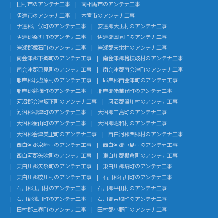
田村市のアンテナ工事
南相馬市のアンテナ工事
伊達市のアンテナ工事
本宮市のアンテナ工事
伊達郡川俣町のアンテナ工事
安達郡大玉村のアンテナ工事
伊達郡桑折町のアンテナ工事
伊達郡国見町のアンテナ工事
岩瀬郡鏡石町のアンテナ工事
岩瀬郡天栄村のアンテナ工事
南会津郡下郷町のアンテナ工事
南会津郡檜枝岐村のアンテナ工事
南会津郡只見町のアンテナ工事
南会津郡南会津町のアンテナ工事
耶麻郡北塩原村のアンテナ工事
耶麻郡西会津町のアンテナ工事
耶麻郡磐梯町のアンテナ工事
耶麻郡猪苗代町のアンテナ工事
河沼郡会津坂下町のアンテナ工事
河沼郡湯川村のアンテナ工事
河沼郡柳津町のアンテナ工事
大沼郡三島町のアンテナ工事
大沼郡金山町のアンテナ工事
大沼郡昭和村のアンテナ工事
大沼郡会津美里町のアンテナ工事
西白河郡西郷村のアンテナ工事
西白河郡泉崎村のアンテナ工事
西白河郡中島村のアンテナ工事
西白河郡矢吹町のアンテナ工事
東白川郡棚倉町のアンテナ工事
東白川郡矢祭町のアンテナ工事
東白川郡塙町のアンテナ工事
東白川郡鮫川村のアンテナ工事
石川郡石川町のアンテナ工事
石川郡玉川村のアンテナ工事
石川郡平田村のアンテナ工事
石川郡浅川町のアンテナ工事
石川郡古殿町のアンテナ工事
田村郡三春町のアンテナ工事
田村郡小野町のアンテナ工事