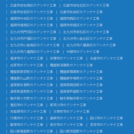
広島市安佐南区のアンテナ工事
広島市安佐北区のアンテナ工事
広島市安芸区のアンテナ工事
広島市佐伯区のアンテナ工事
福岡市中央区のアンテナ工事
福岡市西区のアンテナ工事
福岡市城南区のアンテナ工事
福岡市早良区のアンテナ工事
北九州市門司区のアンテナ工事
北九州市若松区のアンテナ工事
北九州市戸畑区のアンテナ工事
北九州市小倉北区のアンテナ工事
北九州市小倉南区のアンテナ工事
北九州市八幡東区のアンテナ工事
北九州市八幡西区のアンテナ工事
中間市のアンテナ工事
福津市のアンテナ工事
宗像市のアンテナ工事
糸島市のアンテナ工事
古賀市のアンテナ工事
糟屋郡須惠町のアンテナ工事
糟屋郡新宮町のアンテナ工事
糟屋郡篠栗町のアンテナ工事
糟屋郡久山町のアンテナ工事
糟屋郡宇美町のアンテナ工事
遠賀郡水巻町のアンテナ工事
遠賀郡岡垣町のアンテナ工事
遠賀郡遠賀町のアンテナ工事
遠賀郡芦屋町のアンテナ工事
鞍手郡小竹町のアンテナ工事
鞍手郡鞍手町のアンテナ工事
豊前市のアンテナ工事
那珂川市のアンテナ工事
筑紫野市のアンテナ工事
太宰府市のアンテナ工事
行橋市のアンテナ工事
嘉麻市のアンテナ工事
田川市のアンテナ工事
飯塚市のアンテナ工事
直方市のアンテナ工事
宮若市のアンテナ工事
田川郡福智町のアンテナ工事
田川郡添田町のアンテナ工事