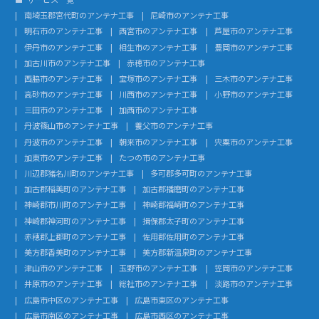
南埼玉郡宮代町のアンテナ工事
尼崎市のアンテナ工事
明石市のアンテナ工事
西宮市のアンテナ工事
芦屋市のアンテナ工事
伊丹市のアンテナ工事
相生市のアンテナ工事
豊岡市のアンテナ工事
加古川市のアンテナ工事
赤穂市のアンテナ工事
西脇市のアンテナ工事
宝塚市のアンテナ工事
三木市のアンテナ工事
高砂市のアンテナ工事
川西市のアンテナ工事
小野市のアンテナ工事
三田市のアンテナ工事
加西市のアンテナ工事
丹波篠山市のアンテナ工事
養父市のアンテナ工事
丹波市のアンテナ工事
朝来市のアンテナ工事
宍粟市のアンテナ工事
加東市のアンテナ工事
たつの市のアンテナ工事
川辺郡猪名川町のアンテナ工事
多可郡多可町のアンテナ工事
加古郡稲美町のアンテナ工事
加古郡播磨町のアンテナ工事
神崎郡市川町のアンテナ工事
神崎郡福崎町のアンテナ工事
神崎郡神河町のアンテナ工事
揖保郡太子町のアンテナ工事
赤穂郡上郡町のアンテナ工事
佐用郡佐用町のアンテナ工事
美方郡香美町のアンテナ工事
美方郡新温泉町のアンテナ工事
津山市のアンテナ工事
玉野市のアンテナ工事
笠岡市のアンテナ工事
井原市のアンテナ工事
総社市のアンテナ工事
淡路市のアンテナ工事
広島市中区のアンテナ工事
広島市東区のアンテナ工事
広島市南区のアンテナ工事
広島市西区のアンテナ工事