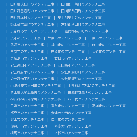
田川郡大任町のアンテナ工事
田川郡川崎町のアンテナ工事
田川郡香春町のアンテナ工事
田川郡糸田町のアンテナ工事
田川郡赤村のアンテナ工事
築上郡築上町のアンテナ工事
築上郡吉富町のアンテナ工事
京都郡苅田町のアンテナ工事
京都郡みやこ町のアンテナ工事
嘉穂郡桂川町のアンテナ工事
呉市のアンテナ工事
竹原市のアンテナ工事
三原市のアンテナ工事
尾道市のアンテナ工事
福山市のアンテナ工事
府中市のアンテナ工事
三次市のアンテナ工事
庄原市のアンテナ工事
大竹市のアンテナ工事
東広島市のアンテナ工事
廿日市市のアンテナ工事
安芸高田市のアンテナ工事
江田島市のアンテナ工事
安芸郡府中町のアンテナ工事
安芸郡熊野町のアンテナ工事
安芸郡海田町のアンテナ工事
安芸郡坂町のアンテナ工事
山県郡安芸太田町のアンテナ工事
山県郡北広島町のアンテナ工事
豊田郡大崎上島町のアンテナ工事
世羅郡世羅町のアンテナ工事
神石郡神石高原町のアンテナ工事
八千代市のアンテナ工事
日進市のアンテナ工事
香芝市のアンテナ工事
葛城市のアンテナ工事
福島市のアンテナ工事
会津若松市のアンテナ工事
郡山市のアンテナ工事
白河市のアンテナ工事
須賀川市のアンテナ工事
喜多方市のアンテナ工事
相馬市のアンテナ工事
二本松市のアンテナ工事