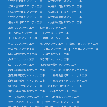
双葉郡広野町のアンテナ工事
双葉郡楢葉町のアンテナ工事
双葉郡富岡町のアンテナ工事
双葉郡川内村のアンテナ工事
双葉郡大熊町のアンテナ工事
双葉郡浪江町のアンテナ工事
双葉郡双葉町のアンテナ工事
双葉郡葛尾村のアンテナ工事
相馬郡新地町のアンテナ工事
相馬郡飯舘村のアンテナ工事
三条市のアンテナ工事
柏崎市のアンテナ工事
小千谷市のアンテナ工事
加茂市のアンテナ工事
十日町市のアンテナ工事
見附市のアンテナ工事
村上市のアンテナ工事
燕市のアンテナ工事
糸魚川市のアンテナ工事
妙高市のアンテナ工事
五泉市のアンテナ工事
上越市のアンテナ工事
阿賀野市のアンテナ工事
佐渡市のアンテナ工事
魚沼市のアンテナ工事
南魚沼市のアンテナ工事
胎内市のアンテナ工事
北蒲原郡聖籠町のアンテナ工事
西蒲原郡弥彦村のアンテナ工事
南蒲原郡田上町のアンテナ工事
東蒲原郡阿賀町のアンテナ工事
三島郡出雲崎町のアンテナ工事
南魚沼郡湯沢町のアンテナ工事
中魚沼郡津南町のアンテナ工事
刈羽郡刈羽村のアンテナ工事
岩船郡関川村のアンテナ工事
岩船郡粟島浦村のアンテナ工事
姫路市のアンテナ工事
神戸市灘区のアンテナ工事
神戸市東灘区のアンテナ工事
神戸市西区のアンテナ工事
神戸市中央区のアンテナ工事
神戸市北区のアンテナ工事
神戸市垂水区のアンテナ工事