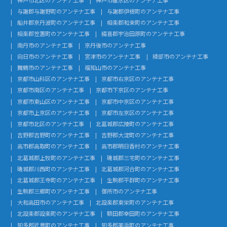
与謝郡与謝野町のアンテナ工事
与謝郡伊根町のアンテナ工事
船井郡京丹波町のアンテナ工事
相楽郡和束町のアンテナ工事
相楽郡笠置町のアンテナ工事
綴喜郡宇治田原町のアンテナ工事
南丹市のアンテナ工事
京丹後市のアンテナ工事
向日市のアンテナ工事
宮津市のアンテナ工事
綾部市のアンテナ工事
舞鶴市のアンテナ工事
福知山市のアンテナ工事
京都市山科区のアンテナ工事
京都市右京区のアンテナ工事
京都市南区のアンテナ工事
京都市下京区のアンテナ工事
京都市東山区のアンテナ工事
京都市中京区のアンテナ工事
京都市上京区のアンテナ工事
京都市左京区のアンテナ工事
京都市北区のアンテナ工事
北葛城郡広陵町のアンテナ工事
吉野郡吉野町のアンテナ工事
吉野郡大淀町のアンテナ工事
高市郡高取町のアンテナ工事
高市郡明日香村のアンテナ工事
北葛城郡上牧町のアンテナ工事
磯城郡三宅町のアンテナ工事
磯城郡川西町のアンテナ工事
北葛城郡河合町のアンテナ工事
北葛城郡王寺町のアンテナ工事
生駒郡平群町のアンテナ工事
生駒郡三郷町のアンテナ工事
御所市のアンテナ工事
大和高田市のアンテナ工事
北設楽郡東栄町のアンテナ工事
北設楽郡設楽町のアンテナ工事
額田郡幸田町のアンテナ工事
知多郡武豊町のアンテナ工事
知多郡美浜町のアンテナ工事