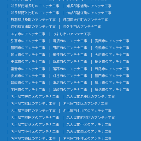
知多郡南知多町のアンテナ工事
知多郡東浦町のアンテナ工事
知多郡阿久比町のアンテナ工事
海部郡蟹江町のアンテナ工事
丹羽郡扶桑町のアンテナ工事
丹羽郡大口町のアンテナ工事
愛知郡東郷町のアンテナ工事
長久手市のアンテナ工事
あま市のアンテナ工事
みよし市のアンテナ工事
弥富市のアンテナ工事
清須市のアンテナ工事
愛西市のアンテナ工事
豊明市のアンテナ工事
田原市のアンテナ工事
高浜市のアンテナ工事
知立市のアンテナ工事
知多市のアンテナ工事
大府市のアンテナ工事
東海市のアンテナ工事
新城市のアンテナ工事
稲沢市のアンテナ工事
常滑市のアンテナ工事
蒲郡市のアンテナ工事
西尾市のアンテナ工事
安城市のアンテナ工事
刈谷市のアンテナ工事
豊田市のアンテナ工事
碧南市のアンテナ工事
津島市のアンテナ工事
豊川市のアンテナ工事
半田市のアンテナ工事
岡崎市のアンテナ工事
豊橋市のアンテナ工事
名古屋市天白区のアンテナ工事
名古屋市名東区のアンテナ工事
名古屋市緑区のアンテナ工事
名古屋市南区のアンテナ工事
名古屋市港区のアンテナ工事
名古屋市中川区のアンテナ工事
名古屋市熱田区のアンテナ工事
名古屋市昭和区のアンテナ工事
名古屋市瑞穂区のアンテナ工事
名古屋市中区のアンテナ工事
名古屋市中村区のアンテナ工事
名古屋市西区のアンテナ工事
名古屋市東区のアンテナ工事
名古屋市千種区のアンテナ工事