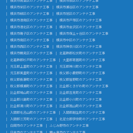
横浜市青葉区のアンテナ工事
横浜市泉区のアンテナ工事
横浜市栄区のアンテナ工事
横浜市瀬谷区のアンテナ工事
横浜市緑区のアンテナ工事
横浜市旭区のアンテナ工事
横浜市港南区のアンテナ工事
横浜市戸塚区のアンテナ工事
横浜市港北区のアンテナ工事
横浜市金沢区のアンテナ工事
横浜市磯子区のアンテナ工事
横浜市保土ヶ谷区のアンテナ工事
横浜市南区のアンテナ工事
横浜市中区のアンテナ工事
横浜市西区のアンテナ工事
横浜市神奈川区のアンテナ工事
横浜市鶴見区のアンテナ工事
北葛飾郡松伏町のアンテナ工事
北葛飾郡杉戸町のアンテナ工事
大里郡寄居町のアンテナ工事
児玉郡上里町のアンテナ工事
児玉郡神川町のアンテナ工事
児玉郡美里町のアンテナ工事
秩父郡小鹿野町のアンテナ工事
秩父郡長瀞町のアンテナ工事
秩父郡皆野町のアンテナ工事
秩父郡横瀬町のアンテナ工事
比企郡ときがわ町のアンテナ工事
比企郡鳩山町のアンテナ工事
比企郡吉見町のアンテナ工事
比企郡川島町のアンテナ工事
比企郡小川町のアンテナ工事
比企郡滑川町のアンテナ工事
比企郡嵐山町のアンテナ工事
入間郡毛呂山町のアンテナ工事
入間郡越生町のアンテナ工事
入間郡三芳町のアンテナ工事
北足立郡伊奈町のアンテナ工事
白岡市のアンテナ工事
ふじみ野市のアンテナ工事
日高市のアンテナ工事
鶴ヶ島市のアンテナ工事