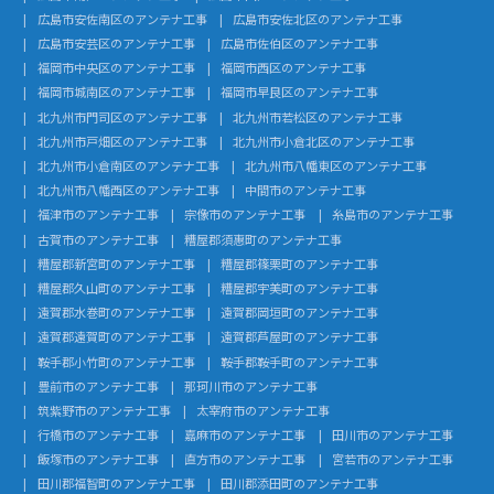
広島市安佐南区のアンテナ工事
広島市安佐北区のアンテナ工事
広島市安芸区のアンテナ工事
広島市佐伯区のアンテナ工事
福岡市中央区のアンテナ工事
福岡市西区のアンテナ工事
福岡市城南区のアンテナ工事
福岡市早良区のアンテナ工事
北九州市門司区のアンテナ工事
北九州市若松区のアンテナ工事
北九州市戸畑区のアンテナ工事
北九州市小倉北区のアンテナ工事
北九州市小倉南区のアンテナ工事
北九州市八幡東区のアンテナ工事
北九州市八幡西区のアンテナ工事
中間市のアンテナ工事
福津市のアンテナ工事
宗像市のアンテナ工事
糸島市のアンテナ工事
古賀市のアンテナ工事
糟屋郡須惠町のアンテナ工事
糟屋郡新宮町のアンテナ工事
糟屋郡篠栗町のアンテナ工事
糟屋郡久山町のアンテナ工事
糟屋郡宇美町のアンテナ工事
遠賀郡水巻町のアンテナ工事
遠賀郡岡垣町のアンテナ工事
遠賀郡遠賀町のアンテナ工事
遠賀郡芦屋町のアンテナ工事
鞍手郡小竹町のアンテナ工事
鞍手郡鞍手町のアンテナ工事
豊前市のアンテナ工事
那珂川市のアンテナ工事
筑紫野市のアンテナ工事
太宰府市のアンテナ工事
行橋市のアンテナ工事
嘉麻市のアンテナ工事
田川市のアンテナ工事
飯塚市のアンテナ工事
直方市のアンテナ工事
宮若市のアンテナ工事
田川郡福智町のアンテナ工事
田川郡添田町のアンテナ工事