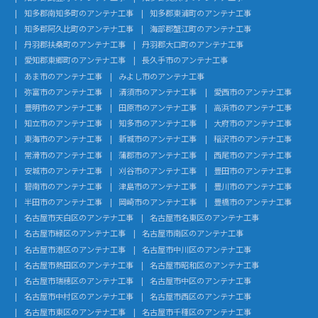
知多郡南知多町のアンテナ工事
知多郡東浦町のアンテナ工事
知多郡阿久比町のアンテナ工事
海部郡蟹江町のアンテナ工事
丹羽郡扶桑町のアンテナ工事
丹羽郡大口町のアンテナ工事
愛知郡東郷町のアンテナ工事
長久手市のアンテナ工事
あま市のアンテナ工事
みよし市のアンテナ工事
弥富市のアンテナ工事
清須市のアンテナ工事
愛西市のアンテナ工事
豊明市のアンテナ工事
田原市のアンテナ工事
高浜市のアンテナ工事
知立市のアンテナ工事
知多市のアンテナ工事
大府市のアンテナ工事
東海市のアンテナ工事
新城市のアンテナ工事
稲沢市のアンテナ工事
常滑市のアンテナ工事
蒲郡市のアンテナ工事
西尾市のアンテナ工事
安城市のアンテナ工事
刈谷市のアンテナ工事
豊田市のアンテナ工事
碧南市のアンテナ工事
津島市のアンテナ工事
豊川市のアンテナ工事
半田市のアンテナ工事
岡崎市のアンテナ工事
豊橋市のアンテナ工事
名古屋市天白区のアンテナ工事
名古屋市名東区のアンテナ工事
名古屋市緑区のアンテナ工事
名古屋市南区のアンテナ工事
名古屋市港区のアンテナ工事
名古屋市中川区のアンテナ工事
名古屋市熱田区のアンテナ工事
名古屋市昭和区のアンテナ工事
名古屋市瑞穂区のアンテナ工事
名古屋市中区のアンテナ工事
名古屋市中村区のアンテナ工事
名古屋市西区のアンテナ工事
名古屋市東区のアンテナ工事
名古屋市千種区のアンテナ工事