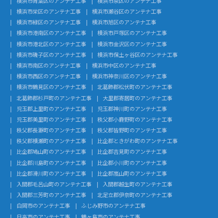
横浜市青葉区のアンテナ工事
横浜市泉区のアンテナ工事
横浜市栄区のアンテナ工事
横浜市瀬谷区のアンテナ工事
横浜市緑区のアンテナ工事
横浜市旭区のアンテナ工事
横浜市港南区のアンテナ工事
横浜市戸塚区のアンテナ工事
横浜市港北区のアンテナ工事
横浜市金沢区のアンテナ工事
横浜市磯子区のアンテナ工事
横浜市保土ヶ谷区のアンテナ工事
横浜市南区のアンテナ工事
横浜市中区のアンテナ工事
横浜市西区のアンテナ工事
横浜市神奈川区のアンテナ工事
横浜市鶴見区のアンテナ工事
北葛飾郡松伏町のアンテナ工事
北葛飾郡杉戸町のアンテナ工事
大里郡寄居町のアンテナ工事
児玉郡上里町のアンテナ工事
児玉郡神川町のアンテナ工事
児玉郡美里町のアンテナ工事
秩父郡小鹿野町のアンテナ工事
秩父郡長瀞町のアンテナ工事
秩父郡皆野町のアンテナ工事
秩父郡横瀬町のアンテナ工事
比企郡ときがわ町のアンテナ工事
比企郡鳩山町のアンテナ工事
比企郡吉見町のアンテナ工事
比企郡川島町のアンテナ工事
比企郡小川町のアンテナ工事
比企郡滑川町のアンテナ工事
比企郡嵐山町のアンテナ工事
入間郡毛呂山町のアンテナ工事
入間郡越生町のアンテナ工事
入間郡三芳町のアンテナ工事
北足立郡伊奈町のアンテナ工事
白岡市のアンテナ工事
ふじみ野市のアンテナ工事
日高市のアンテナ工事
鶴ヶ島市のアンテナ工事