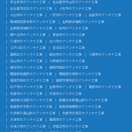
多治見市のアンテナ工事
名古屋市守山区のアンテナ工事
名古屋市北区のアンテナ工事
小牧市のアンテナ工事
犬山市のアンテナ工事
一宮市のアンテナ工事
岩倉市のアンテナ工事
磯城郡田原本町のアンテナ工事
生駒郡安堵町のアンテナ工事
生駒郡斑鳩町のアンテナ工事
柏市のアンテナ工事
鎌ケ谷市のアンテナ工事
草加市のアンテナ工事
八潮市のアンテナ工事
吉川市のアンテナ工事
江戸川区のアンテナ工事
足立区のアンテナ工事
葛飾区のアンテナ工事
越谷市のアンテナ工事
三郷市のアンテナ工事
流山市のアンテナ工事
大野城市のアンテナ工事
春日市のアンテナ工事
福岡市南区のアンテナ工事
糟屋郡粕屋町のアンテナ工事
糟屋郡志免町のアンテナ工事
福岡市東区のアンテナ工事
福岡市博多区のアンテナ工事
松戸市のアンテナ工事
生駒市のアンテナ工事
橿原市のアンテナ工事
奈良市のアンテナ工事
天理市のアンテナ工事
海部郡大治町のアンテナ工事
西春日井郡豊山町のアンテナ工事
綴喜郡井手町のアンテナ工事
相楽郡精華町のアンテナ工事
久世郡久御山町のアンテナ工事
京都市伏見区のアンテナ工事
大津市のアンテナ工事
亀岡市のアンテナ工事
木津川市のアンテナ工事
京田辺市のアンテナ工事