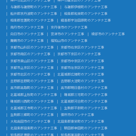
与謝郡与謝野町のアンテナ工事
与謝郡伊根町のアンテナ工事
船井郡京丹波町のアンテナ工事
相楽郡和束町のアンテナ工事
相楽郡笠置町のアンテナ工事
綴喜郡宇治田原町のアンテナ工事
南丹市のアンテナ工事
京丹後市のアンテナ工事
向日市のアンテナ工事
宮津市のアンテナ工事
綾部市のアンテナ工事
舞鶴市のアンテナ工事
福知山市のアンテナ工事
京都市山科区のアンテナ工事
京都市右京区のアンテナ工事
京都市南区のアンテナ工事
京都市下京区のアンテナ工事
京都市東山区のアンテナ工事
京都市中京区のアンテナ工事
京都市上京区のアンテナ工事
京都市左京区のアンテナ工事
京都市北区のアンテナ工事
北葛城郡広陵町のアンテナ工事
吉野郡吉野町のアンテナ工事
吉野郡大淀町のアンテナ工事
高市郡高取町のアンテナ工事
高市郡明日香村のアンテナ工事
北葛城郡上牧町のアンテナ工事
磯城郡三宅町のアンテナ工事
磯城郡川西町のアンテナ工事
北葛城郡河合町のアンテナ工事
北葛城郡王寺町のアンテナ工事
生駒郡平群町のアンテナ工事
生駒郡三郷町のアンテナ工事
御所市のアンテナ工事
大和高田市のアンテナ工事
北設楽郡東栄町のアンテナ工事
北設楽郡設楽町のアンテナ工事
額田郡幸田町のアンテナ工事
知多郡武豊町のアンテナ工事
知多郡美浜町のアンテナ工事