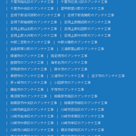
千葉市稲毛区のアンテナ工事
千葉市花見川区のアンテナ工事
千葉市中央区のアンテナ工事
愛甲郡愛川町のアンテナ工事
足柄下郡湯河原町のアンテナ工事
足柄下郡真鶴町のアンテナ工事
足柄下郡箱根町のアンテナ工事
足柄上郡開成町のアンテナ工事
足柄上郡山北町のアンテナ工事
足柄上郡松田町のアンテナ工事
足柄上郡大井町のアンテナ工事
足柄上郡中井町のアンテナ工事
中郡二宮町のアンテナ工事
中郡大磯町のアンテナ工事
高座郡寒川町のアンテナ工事
三浦郡葉山町のアンテナ工事
綾瀬市のアンテナ工事
南足柄市のアンテナ工事
座間市のアンテナ工事
海老名市のアンテナ工事
伊勢原市のアンテナ工事
厚木市のアンテナ工事
秦野市のアンテナ工事
三浦市のアンテナ工事
逗子市のアンテナ工事
茅ヶ崎市のアンテナ工事
小田原市のアンテナ工事
鎌倉市のアンテナ工事
平塚市のアンテナ工事
横須賀市のアンテナ工事
相模原市南区のアンテナ工事
相模原市中央区のアンテナ工事
相模原市緑区のアンテナ工事
川崎市麻生区のアンテナ工事
川崎市宮前区のアンテナ工事
川崎市高津区のアンテナ工事
川崎市多摩区のアンテナ工事
川崎市中原区のアンテナ工事
川崎市幸区のアンテナ工事
川崎市川崎区のアンテナ工事
横浜市都筑区のアンテナ工事