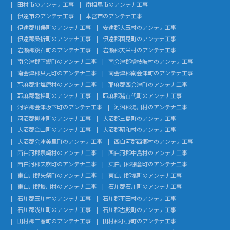
田村市のアンテナ工事
南相馬市のアンテナ工事
伊達市のアンテナ工事
本宮市のアンテナ工事
伊達郡川俣町のアンテナ工事
安達郡大玉村のアンテナ工事
伊達郡桑折町のアンテナ工事
伊達郡国見町のアンテナ工事
岩瀬郡鏡石町のアンテナ工事
岩瀬郡天栄村のアンテナ工事
南会津郡下郷町のアンテナ工事
南会津郡檜枝岐村のアンテナ工事
南会津郡只見町のアンテナ工事
南会津郡南会津町のアンテナ工事
耶麻郡北塩原村のアンテナ工事
耶麻郡西会津町のアンテナ工事
耶麻郡磐梯町のアンテナ工事
耶麻郡猪苗代町のアンテナ工事
河沼郡会津坂下町のアンテナ工事
河沼郡湯川村のアンテナ工事
河沼郡柳津町のアンテナ工事
大沼郡三島町のアンテナ工事
大沼郡金山町のアンテナ工事
大沼郡昭和村のアンテナ工事
大沼郡会津美里町のアンテナ工事
西白河郡西郷村のアンテナ工事
西白河郡泉崎村のアンテナ工事
西白河郡中島村のアンテナ工事
西白河郡矢吹町のアンテナ工事
東白川郡棚倉町のアンテナ工事
東白川郡矢祭町のアンテナ工事
東白川郡塙町のアンテナ工事
東白川郡鮫川村のアンテナ工事
石川郡石川町のアンテナ工事
石川郡玉川村のアンテナ工事
石川郡平田村のアンテナ工事
石川郡浅川町のアンテナ工事
石川郡古殿町のアンテナ工事
田村郡三春町のアンテナ工事
田村郡小野町のアンテナ工事