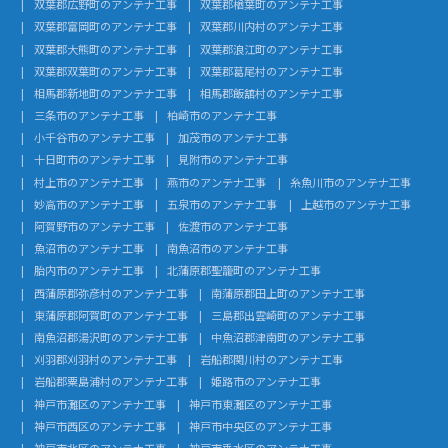
双葉郡広野町のアンテナ工事
双葉郡楢葉町のアンテナ工事
双葉郡富岡町のアンテナ工事
双葉郡川内村のアンテナ工事
双葉郡大熊町のアンテナ工事
双葉郡浪江町のアンテナ工事
双葉郡双葉町のアンテナ工事
双葉郡葛尾村のアンテナ工事
相馬郡新地町のアンテナ工事
相馬郡飯舘村のアンテナ工事
三条市のアンテナ工事
柏崎市のアンテナ工事
小千谷市のアンテナ工事
加茂市のアンテナ工事
十日町市のアンテナ工事
見附市のアンテナ工事
村上市のアンテナ工事
燕市のアンテナ工事
糸魚川市のアンテナ工事
妙高市のアンテナ工事
五泉市のアンテナ工事
上越市のアンテナ工事
阿賀野市のアンテナ工事
佐渡市のアンテナ工事
魚沼市のアンテナ工事
南魚沼市のアンテナ工事
胎内市のアンテナ工事
北蒲原郡聖籠町のアンテナ工事
西蒲原郡弥彦村のアンテナ工事
南蒲原郡田上町のアンテナ工事
東蒲原郡阿賀町のアンテナ工事
三島郡出雲崎町のアンテナ工事
南魚沼郡湯沢町のアンテナ工事
中魚沼郡津南町のアンテナ工事
刈羽郡刈羽村のアンテナ工事
岩船郡関川村のアンテナ工事
岩船郡粟島浦村のアンテナ工事
姫路市のアンテナ工事
神戸市灘区のアンテナ工事
神戸市東灘区のアンテナ工事
神戸市西区のアンテナ工事
神戸市中央区のアンテナ工事
神戸市北区のアンテナ工事
神戸市垂水区のアンテナ工事