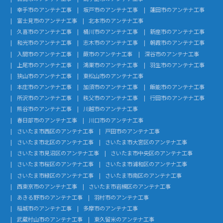
幸手市のアンテナ工事
坂戸市のアンテナ工事
蓮田市のアンテナ工事
富士見市のアンテナ工事
北本市のアンテナ工事
久喜市のアンテナ工事
桶川市のアンテナ工事
新座市のアンテナ工事
和光市のアンテナ工事
志木市のアンテナ工事
朝霞市のアンテナ工事
入間市のアンテナ工事
蕨市のアンテナ工事
深谷市のアンテナ工事
上尾市のアンテナ工事
鴻巣市のアンテナ工事
羽生市のアンテナ工事
狭山市のアンテナ工事
東松山市のアンテナ工事
本庄市のアンテナ工事
加須市のアンテナ工事
飯能市のアンテナ工事
所沢市のアンテナ工事
秩父市のアンテナ工事
行田市のアンテナ工事
熊谷市のアンテナ工事
川越市のアンテナ工事
春日部市のアンテナ工事
川口市のアンテナ工事
さいたま市西区のアンテナ工事
戸田市のアンテナ工事
さいたま市北区のアンテナ工事
さいたま市大宮区のアンテナ工事
さいたま市見沼区のアンテナ工事
さいたま市中央区のアンテナ工事
さいたま市桜区のアンテナ工事
さいたま市浦和区のアンテナ工事
さいたま市緑区のアンテナ工事
さいたま市南区のアンテナ工事
西東京市のアンテナ工事
さいたま市岩槻区のアンテナ工事
あきる野市のアンテナ工事
羽村市のアンテナ工事
稲城市のアンテナ工事
多摩市のアンテナ工事
武蔵村山市のアンテナ工事
東久留米のアンテナ工事