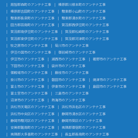
周智郡森町のアンテナ工事
榛原郡川根本町のアンテナ工事
榛原郡吉田町のアンテナ工事
駿東郡小山町のアンテナ工事
駿東郡長泉町のアンテナ工事
駿東郡清水町のアンテナ工事
田方郡函南町のアンテナ工事
賀茂郡西伊豆町のアンテナ工事
賀茂郡南伊豆町のアンテナ工事
賀茂郡松崎町のアンテナ工事
賀茂郡東伊豆町のアンテナ工事
賀茂郡河津町のアンテナ工事
牧之原市のアンテナ工事
菊川市のアンテナ工事
伊豆の国市のアンテナ工事
御前崎市のアンテナ工事
伊豆市のアンテナ工事
湖西市のアンテナ工事
裾野市のアンテナ工事
下田市のアンテナ工事
袋井市のアンテナ工事
御殿場市のアンテナ工事
藤枝市のアンテナ工事
掛川市のアンテナ工事
磐田市のアンテナ工事
焼津市のアンテナ工事
富士市のアンテナ工事
伊東市のアンテナ工事
島田市のアンテナ工事
富士宮市のアンテナ工事
三島市のアンテナ工事
沼津市のアンテナ工事
熱海市のアンテナ工事
浜松市天竜区のアンテナ工事
浜松市浜名区のアンテナ工事
浜松市中央区のアンテナ工事
静岡市清水区のアンテナ工事
静岡市駿河区のアンテナ工事
静岡市葵区のアンテナ工事
安房郡鋸南町のアンテナ工事
夷隅郡御宿町のアンテナ工事
夷隅郡大多喜町のアンテナ工事
長生郡長南町のアンテナ工事