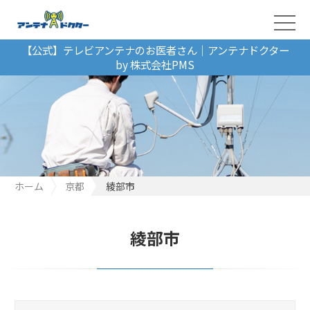
【公式】テレビアンテナのお医者さん｜アンテナドクター
by 株式会社PMS
ホーム
京都
綾部市
綾部市