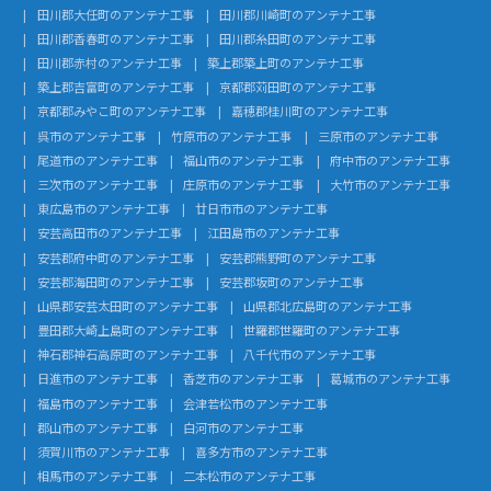
田川郡大任町のアンテナ工事
田川郡川崎町のアンテナ工事
田川郡香春町のアンテナ工事
田川郡糸田町のアンテナ工事
田川郡赤村のアンテナ工事
築上郡築上町のアンテナ工事
築上郡吉富町のアンテナ工事
京都郡苅田町のアンテナ工事
京都郡みやこ町のアンテナ工事
嘉穂郡桂川町のアンテナ工事
呉市のアンテナ工事
竹原市のアンテナ工事
三原市のアンテナ工事
尾道市のアンテナ工事
福山市のアンテナ工事
府中市のアンテナ工事
三次市のアンテナ工事
庄原市のアンテナ工事
大竹市のアンテナ工事
東広島市のアンテナ工事
廿日市市のアンテナ工事
安芸高田市のアンテナ工事
江田島市のアンテナ工事
安芸郡府中町のアンテナ工事
安芸郡熊野町のアンテナ工事
安芸郡海田町のアンテナ工事
安芸郡坂町のアンテナ工事
山県郡安芸太田町のアンテナ工事
山県郡北広島町のアンテナ工事
豊田郡大崎上島町のアンテナ工事
世羅郡世羅町のアンテナ工事
神石郡神石高原町のアンテナ工事
八千代市のアンテナ工事
日進市のアンテナ工事
香芝市のアンテナ工事
葛城市のアンテナ工事
福島市のアンテナ工事
会津若松市のアンテナ工事
郡山市のアンテナ工事
白河市のアンテナ工事
須賀川市のアンテナ工事
喜多方市のアンテナ工事
相馬市のアンテナ工事
二本松市のアンテナ工事