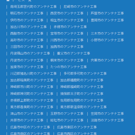
南埼玉郡宮代町のアンテナ工事
尼崎市のアンテナ工事
明石市のアンテナ工事
西宮市のアンテナ工事
芦屋市のアンテナ工事
伊丹市のアンテナ工事
相生市のアンテナ工事
豊岡市のアンテナ工事
加古川市のアンテナ工事
赤穂市のアンテナ工事
西脇市のアンテナ工事
宝塚市のアンテナ工事
三木市のアンテナ工事
高砂市のアンテナ工事
川西市のアンテナ工事
小野市のアンテナ工事
三田市のアンテナ工事
加西市のアンテナ工事
丹波篠山市のアンテナ工事
養父市のアンテナ工事
丹波市のアンテナ工事
朝来市のアンテナ工事
宍粟市のアンテナ工事
加東市のアンテナ工事
たつの市のアンテナ工事
川辺郡猪名川町のアンテナ工事
多可郡多可町のアンテナ工事
加古郡稲美町のアンテナ工事
加古郡播磨町のアンテナ工事
神崎郡市川町のアンテナ工事
神崎郡福崎町のアンテナ工事
神崎郡神河町のアンテナ工事
揖保郡太子町のアンテナ工事
赤穂郡上郡町のアンテナ工事
佐用郡佐用町のアンテナ工事
美方郡香美町のアンテナ工事
美方郡新温泉町のアンテナ工事
津山市のアンテナ工事
玉野市のアンテナ工事
笠岡市のアンテナ工事
井原市のアンテナ工事
総社市のアンテナ工事
淡路市のアンテナ工事
広島市中区のアンテナ工事
広島市東区のアンテナ工事
広島市南区のアンテナ工事
広島市西区のアンテナ工事