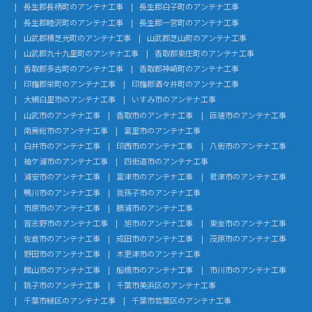
長生郡長柄町のアンテナ工事
長生郡白子町のアンテナ工事
長生郡睦沢町のアンテナ工事
長生郡一宮町のアンテナ工事
山武郡横芝光町のアンテナ工事
山武郡芝山町のアンテナ工事
山武郡九十九里町のアンテナ工事
香取郡東庄町のアンテナ工事
香取郡多古町のアンテナ工事
香取郡神崎町のアンテナ工事
印旛郡栄町のアンテナ工事
印旛郡酒々井町のアンテナ工事
大網白里市のアンテナ工事
いすみ市のアンテナ工事
山武市のアンテナ工事
香取市のアンテナ工事
匝瑳市のアンテナ工事
南房総市のアンテナ工事
富里市のアンテナ工事
白井市のアンテナ工事
印西市のアンテナ工事
八街市のアンテナ工事
袖ケ浦市のアンテナ工事
四街道市のアンテナ工事
浦安市のアンテナ工事
富津市のアンテナ工事
君津市のアンテナ工事
鴨川市のアンテナ工事
我孫子市のアンテナ工事
市原市のアンテナ工事
勝浦市のアンテナ工事
習志野市のアンテナ工事
旭市のアンテナ工事
東金市のアンテナ工事
佐倉市のアンテナ工事
成田市のアンテナ工事
茂原市のアンテナ工事
野田市のアンテナ工事
木更津市のアンテナ工事
館山市のアンテナ工事
船橋市のアンテナ工事
市川市のアンテナ工事
銚子市のアンテナ工事
千葉市美浜区のアンテナ工事
千葉市緑区のアンテナ工事
千葉市若葉区のアンテナ工事