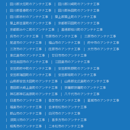
田川郡大任町のアンテナ工事
田川郡川崎町のアンテナ工事
田川郡香春町のアンテナ工事
田川郡糸田町のアンテナ工事
田川郡赤村のアンテナ工事
築上郡築上町のアンテナ工事
築上郡吉富町のアンテナ工事
京都郡苅田町のアンテナ工事
京都郡みやこ町のアンテナ工事
嘉穂郡桂川町のアンテナ工事
呉市のアンテナ工事
竹原市のアンテナ工事
三原市のアンテナ工事
尾道市のアンテナ工事
福山市のアンテナ工事
府中市のアンテナ工事
三次市のアンテナ工事
庄原市のアンテナ工事
大竹市のアンテナ工事
東広島市のアンテナ工事
廿日市市のアンテナ工事
安芸高田市のアンテナ工事
江田島市のアンテナ工事
安芸郡府中町のアンテナ工事
安芸郡熊野町のアンテナ工事
安芸郡海田町のアンテナ工事
安芸郡坂町のアンテナ工事
山県郡安芸太田町のアンテナ工事
山県郡北広島町のアンテナ工事
豊田郡大崎上島町のアンテナ工事
世羅郡世羅町のアンテナ工事
神石郡神石高原町のアンテナ工事
八千代市のアンテナ工事
日進市のアンテナ工事
香芝市のアンテナ工事
葛城市のアンテナ工事
福島市のアンテナ工事
会津若松市のアンテナ工事
郡山市のアンテナ工事
白河市のアンテナ工事
須賀川市のアンテナ工事
喜多方市のアンテナ工事
相馬市のアンテナ工事
二本松市のアンテナ工事