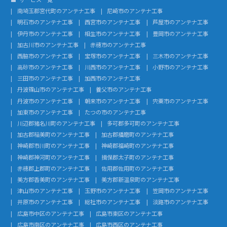
南埼玉郡宮代町のアンテナ工事
尼崎市のアンテナ工事
明石市のアンテナ工事
西宮市のアンテナ工事
芦屋市のアンテナ工事
伊丹市のアンテナ工事
相生市のアンテナ工事
豊岡市のアンテナ工事
加古川市のアンテナ工事
赤穂市のアンテナ工事
西脇市のアンテナ工事
宝塚市のアンテナ工事
三木市のアンテナ工事
高砂市のアンテナ工事
川西市のアンテナ工事
小野市のアンテナ工事
三田市のアンテナ工事
加西市のアンテナ工事
丹波篠山市のアンテナ工事
養父市のアンテナ工事
丹波市のアンテナ工事
朝来市のアンテナ工事
宍粟市のアンテナ工事
加東市のアンテナ工事
たつの市のアンテナ工事
川辺郡猪名川町のアンテナ工事
多可郡多可町のアンテナ工事
加古郡稲美町のアンテナ工事
加古郡播磨町のアンテナ工事
神崎郡市川町のアンテナ工事
神崎郡福崎町のアンテナ工事
神崎郡神河町のアンテナ工事
揖保郡太子町のアンテナ工事
赤穂郡上郡町のアンテナ工事
佐用郡佐用町のアンテナ工事
美方郡香美町のアンテナ工事
美方郡新温泉町のアンテナ工事
津山市のアンテナ工事
玉野市のアンテナ工事
笠岡市のアンテナ工事
井原市のアンテナ工事
総社市のアンテナ工事
淡路市のアンテナ工事
広島市中区のアンテナ工事
広島市東区のアンテナ工事
広島市南区のアンテナ工事
広島市西区のアンテナ工事