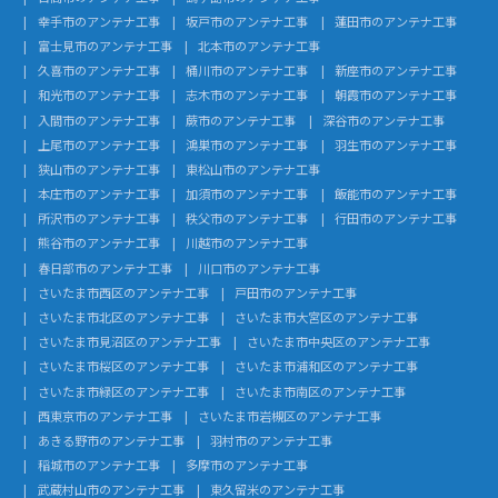
幸手市のアンテナ工事
坂戸市のアンテナ工事
蓮田市のアンテナ工事
富士見市のアンテナ工事
北本市のアンテナ工事
久喜市のアンテナ工事
桶川市のアンテナ工事
新座市のアンテナ工事
和光市のアンテナ工事
志木市のアンテナ工事
朝霞市のアンテナ工事
入間市のアンテナ工事
蕨市のアンテナ工事
深谷市のアンテナ工事
上尾市のアンテナ工事
鴻巣市のアンテナ工事
羽生市のアンテナ工事
狭山市のアンテナ工事
東松山市のアンテナ工事
本庄市のアンテナ工事
加須市のアンテナ工事
飯能市のアンテナ工事
所沢市のアンテナ工事
秩父市のアンテナ工事
行田市のアンテナ工事
熊谷市のアンテナ工事
川越市のアンテナ工事
春日部市のアンテナ工事
川口市のアンテナ工事
さいたま市西区のアンテナ工事
戸田市のアンテナ工事
さいたま市北区のアンテナ工事
さいたま市大宮区のアンテナ工事
さいたま市見沼区のアンテナ工事
さいたま市中央区のアンテナ工事
さいたま市桜区のアンテナ工事
さいたま市浦和区のアンテナ工事
さいたま市緑区のアンテナ工事
さいたま市南区のアンテナ工事
西東京市のアンテナ工事
さいたま市岩槻区のアンテナ工事
あきる野市のアンテナ工事
羽村市のアンテナ工事
稲城市のアンテナ工事
多摩市のアンテナ工事
武蔵村山市のアンテナ工事
東久留米のアンテナ工事