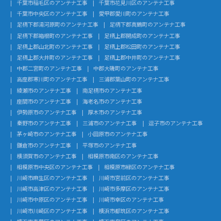
千葉市稲毛区のアンテナ工事
千葉市花見川区のアンテナ工事
千葉市中央区のアンテナ工事
愛甲郡愛川町のアンテナ工事
足柄下郡湯河原町のアンテナ工事
足柄下郡真鶴町のアンテナ工事
足柄下郡箱根町のアンテナ工事
足柄上郡開成町のアンテナ工事
足柄上郡山北町のアンテナ工事
足柄上郡松田町のアンテナ工事
足柄上郡大井町のアンテナ工事
足柄上郡中井町のアンテナ工事
中郡二宮町のアンテナ工事
中郡大磯町のアンテナ工事
高座郡寒川町のアンテナ工事
三浦郡葉山町のアンテナ工事
綾瀬市のアンテナ工事
南足柄市のアンテナ工事
座間市のアンテナ工事
海老名市のアンテナ工事
伊勢原市のアンテナ工事
厚木市のアンテナ工事
秦野市のアンテナ工事
三浦市のアンテナ工事
逗子市のアンテナ工事
茅ヶ崎市のアンテナ工事
小田原市のアンテナ工事
鎌倉市のアンテナ工事
平塚市のアンテナ工事
横須賀市のアンテナ工事
相模原市南区のアンテナ工事
相模原市中央区のアンテナ工事
相模原市緑区のアンテナ工事
川崎市麻生区のアンテナ工事
川崎市宮前区のアンテナ工事
川崎市高津区のアンテナ工事
川崎市多摩区のアンテナ工事
川崎市中原区のアンテナ工事
川崎市幸区のアンテナ工事
川崎市川崎区のアンテナ工事
横浜市都筑区のアンテナ工事