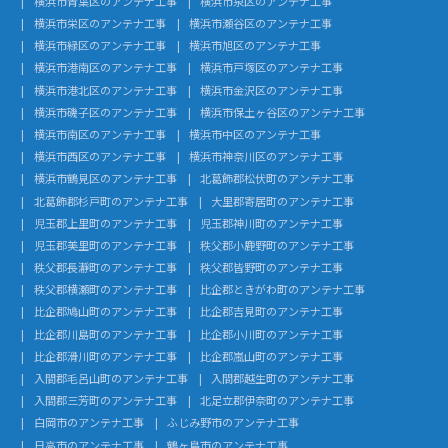
横浜市青葉区のアンテナ工事
横浜市泉区のアンテナ工事
横浜市栄区のアンテナ工事
横浜市瀬谷区のアンテナ工事
横浜市緑区のアンテナ工事
横浜市旭区のアンテナ工事
横浜市港南区のアンテナ工事
横浜市戸塚区のアンテナ工事
横浜市港北区のアンテナ工事
横浜市金沢区のアンテナ工事
横浜市磯子区のアンテナ工事
横浜市保土ヶ谷区のアンテナ工事
横浜市南区のアンテナ工事
横浜市中区のアンテナ工事
横浜市西区のアンテナ工事
横浜市神奈川区のアンテナ工事
横浜市鶴見区のアンテナ工事
北葛飾郡松伏町のアンテナ工事
北葛飾郡杉戸町のアンテナ工事
大里郡寄居町のアンテナ工事
児玉郡上里町のアンテナ工事
児玉郡神川町のアンテナ工事
児玉郡美里町のアンテナ工事
秩父郡小鹿野町のアンテナ工事
秩父郡長瀞町のアンテナ工事
秩父郡皆野町のアンテナ工事
秩父郡横瀬町のアンテナ工事
比企郡ときがわ町のアンテナ工事
比企郡鳩山町のアンテナ工事
比企郡吉見町のアンテナ工事
比企郡川島町のアンテナ工事
比企郡小川町のアンテナ工事
比企郡滑川町のアンテナ工事
比企郡嵐山町のアンテナ工事
入間郡毛呂山町のアンテナ工事
入間郡越生町のアンテナ工事
入間郡三芳町のアンテナ工事
北足立郡伊奈町のアンテナ工事
白岡市のアンテナ工事
ふじみ野市のアンテナ工事
日高市のアンテナ工事
鶴ヶ島市のアンテナ工事