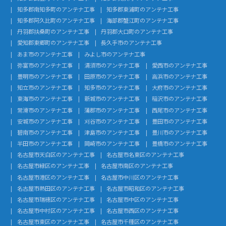
知多郡南知多町のアンテナ工事
知多郡東浦町のアンテナ工事
知多郡阿久比町のアンテナ工事
海部郡蟹江町のアンテナ工事
丹羽郡扶桑町のアンテナ工事
丹羽郡大口町のアンテナ工事
愛知郡東郷町のアンテナ工事
長久手市のアンテナ工事
あま市のアンテナ工事
みよし市のアンテナ工事
弥富市のアンテナ工事
清須市のアンテナ工事
愛西市のアンテナ工事
豊明市のアンテナ工事
田原市のアンテナ工事
高浜市のアンテナ工事
知立市のアンテナ工事
知多市のアンテナ工事
大府市のアンテナ工事
東海市のアンテナ工事
新城市のアンテナ工事
稲沢市のアンテナ工事
常滑市のアンテナ工事
蒲郡市のアンテナ工事
西尾市のアンテナ工事
安城市のアンテナ工事
刈谷市のアンテナ工事
豊田市のアンテナ工事
碧南市のアンテナ工事
津島市のアンテナ工事
豊川市のアンテナ工事
半田市のアンテナ工事
岡崎市のアンテナ工事
豊橋市のアンテナ工事
名古屋市天白区のアンテナ工事
名古屋市名東区のアンテナ工事
名古屋市緑区のアンテナ工事
名古屋市南区のアンテナ工事
名古屋市港区のアンテナ工事
名古屋市中川区のアンテナ工事
名古屋市熱田区のアンテナ工事
名古屋市昭和区のアンテナ工事
名古屋市瑞穂区のアンテナ工事
名古屋市中区のアンテナ工事
名古屋市中村区のアンテナ工事
名古屋市西区のアンテナ工事
名古屋市東区のアンテナ工事
名古屋市千種区のアンテナ工事