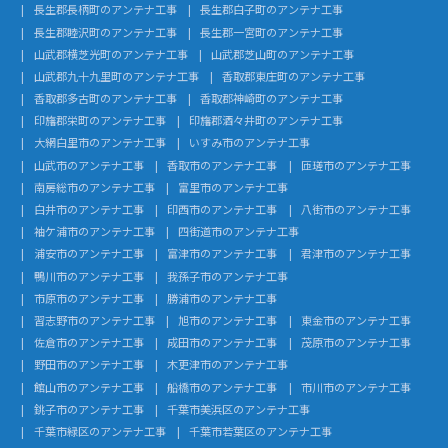
長生郡長柄町のアンテナ工事
長生郡白子町のアンテナ工事
長生郡睦沢町のアンテナ工事
長生郡一宮町のアンテナ工事
山武郡横芝光町のアンテナ工事
山武郡芝山町のアンテナ工事
山武郡九十九里町のアンテナ工事
香取郡東庄町のアンテナ工事
香取郡多古町のアンテナ工事
香取郡神崎町のアンテナ工事
印旛郡栄町のアンテナ工事
印旛郡酒々井町のアンテナ工事
大網白里市のアンテナ工事
いすみ市のアンテナ工事
山武市のアンテナ工事
香取市のアンテナ工事
匝瑳市のアンテナ工事
南房総市のアンテナ工事
富里市のアンテナ工事
白井市のアンテナ工事
印西市のアンテナ工事
八街市のアンテナ工事
袖ケ浦市のアンテナ工事
四街道市のアンテナ工事
浦安市のアンテナ工事
富津市のアンテナ工事
君津市のアンテナ工事
鴨川市のアンテナ工事
我孫子市のアンテナ工事
市原市のアンテナ工事
勝浦市のアンテナ工事
習志野市のアンテナ工事
旭市のアンテナ工事
東金市のアンテナ工事
佐倉市のアンテナ工事
成田市のアンテナ工事
茂原市のアンテナ工事
野田市のアンテナ工事
木更津市のアンテナ工事
館山市のアンテナ工事
船橋市のアンテナ工事
市川市のアンテナ工事
銚子市のアンテナ工事
千葉市美浜区のアンテナ工事
千葉市緑区のアンテナ工事
千葉市若葉区のアンテナ工事