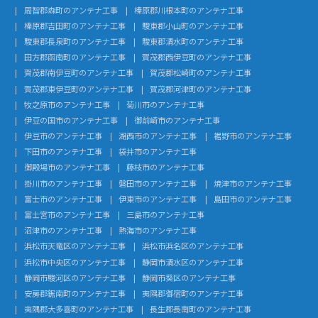
周智郡森町のアンテナ工事
榛原郡川根本町のアンテナ工事
榛原郡吉田町のアンテナ工事
駿東郡小山町のアンテナ工事
駿東郡長泉町のアンテナ工事
駿東郡清水町のアンテナ工事
田方郡函南町のアンテナ工事
賀茂郡西伊豆町のアンテナ工事
賀茂郡南伊豆町のアンテナ工事
賀茂郡松崎町のアンテナ工事
賀茂郡東伊豆町のアンテナ工事
賀茂郡河津町のアンテナ工事
牧之原市のアンテナ工事
菊川市のアンテナ工事
伊豆の国市のアンテナ工事
御前崎市のアンテナ工事
伊豆市のアンテナ工事
湖西市のアンテナ工事
裾野市のアンテナ工事
下田市のアンテナ工事
袋井市のアンテナ工事
御殿場市のアンテナ工事
藤枝市のアンテナ工事
掛川市のアンテナ工事
磐田市のアンテナ工事
焼津市のアンテナ工事
富士市のアンテナ工事
伊東市のアンテナ工事
島田市のアンテナ工事
富士宮市のアンテナ工事
三島市のアンテナ工事
沼津市のアンテナ工事
熱海市のアンテナ工事
浜松市天竜区のアンテナ工事
浜松市浜名区のアンテナ工事
浜松市中央区のアンテナ工事
静岡市清水区のアンテナ工事
静岡市駿河区のアンテナ工事
静岡市葵区のアンテナ工事
安房郡鋸南町のアンテナ工事
夷隅郡御宿町のアンテナ工事
夷隅郡大多喜町のアンテナ工事
長生郡長南町のアンテナ工事