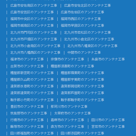
広島市安佐南区のアンテナ工事
広島市安佐北区のアンテナ工事
広島市安芸区のアンテナ工事
広島市佐伯区のアンテナ工事
福岡市中央区のアンテナ工事
福岡市西区のアンテナ工事
福岡市城南区のアンテナ工事
福岡市早良区のアンテナ工事
北九州市門司区のアンテナ工事
北九州市若松区のアンテナ工事
北九州市戸畑区のアンテナ工事
北九州市小倉北区のアンテナ工事
北九州市小倉南区のアンテナ工事
北九州市八幡東区のアンテナ工事
北九州市八幡西区のアンテナ工事
中間市のアンテナ工事
福津市のアンテナ工事
宗像市のアンテナ工事
糸島市のアンテナ工事
古賀市のアンテナ工事
糟屋郡須惠町のアンテナ工事
糟屋郡新宮町のアンテナ工事
糟屋郡篠栗町のアンテナ工事
糟屋郡久山町のアンテナ工事
糟屋郡宇美町のアンテナ工事
遠賀郡水巻町のアンテナ工事
遠賀郡岡垣町のアンテナ工事
遠賀郡遠賀町のアンテナ工事
遠賀郡芦屋町のアンテナ工事
鞍手郡小竹町のアンテナ工事
鞍手郡鞍手町のアンテナ工事
豊前市のアンテナ工事
那珂川市のアンテナ工事
筑紫野市のアンテナ工事
太宰府市のアンテナ工事
行橋市のアンテナ工事
嘉麻市のアンテナ工事
田川市のアンテナ工事
飯塚市のアンテナ工事
直方市のアンテナ工事
宮若市のアンテナ工事
田川郡福智町のアンテナ工事
田川郡添田町のアンテナ工事