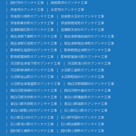
田村市のアンテナ工事
南相馬市のアンテナ工事
伊達市のアンテナ工事
本宮市のアンテナ工事
伊達郡川俣町のアンテナ工事
安達郡大玉村のアンテナ工事
伊達郡桑折町のアンテナ工事
伊達郡国見町のアンテナ工事
岩瀬郡鏡石町のアンテナ工事
岩瀬郡天栄村のアンテナ工事
南会津郡下郷町のアンテナ工事
南会津郡檜枝岐村のアンテナ工事
南会津郡只見町のアンテナ工事
南会津郡南会津町のアンテナ工事
耶麻郡北塩原村のアンテナ工事
耶麻郡西会津町のアンテナ工事
耶麻郡磐梯町のアンテナ工事
耶麻郡猪苗代町のアンテナ工事
河沼郡会津坂下町のアンテナ工事
河沼郡湯川村のアンテナ工事
河沼郡柳津町のアンテナ工事
大沼郡三島町のアンテナ工事
大沼郡金山町のアンテナ工事
大沼郡昭和村のアンテナ工事
大沼郡会津美里町のアンテナ工事
西白河郡西郷村のアンテナ工事
西白河郡泉崎村のアンテナ工事
西白河郡中島村のアンテナ工事
西白河郡矢吹町のアンテナ工事
東白川郡棚倉町のアンテナ工事
東白川郡矢祭町のアンテナ工事
東白川郡塙町のアンテナ工事
東白川郡鮫川村のアンテナ工事
石川郡石川町のアンテナ工事
石川郡玉川村のアンテナ工事
石川郡平田村のアンテナ工事
石川郡浅川町のアンテナ工事
石川郡古殿町のアンテナ工事
田村郡三春町のアンテナ工事
田村郡小野町のアンテナ工事