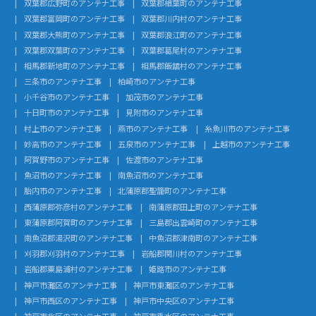
双葉郡広野町のアンテナ工事
双葉郡楢葉町のアンテナ工事
双葉郡富岡町のアンテナ工事
双葉郡川内村のアンテナ工事
双葉郡大熊町のアンテナ工事
双葉郡浪江町のアンテナ工事
双葉郡双葉町のアンテナ工事
双葉郡葛尾村のアンテナ工事
相馬郡新地町のアンテナ工事
相馬郡飯舘村のアンテナ工事
三条市のアンテナ工事
柏崎市のアンテナ工事
小千谷市のアンテナ工事
加茂市のアンテナ工事
十日町市のアンテナ工事
見附市のアンテナ工事
村上市のアンテナ工事
燕市のアンテナ工事
糸魚川市のアンテナ工事
妙高市のアンテナ工事
五泉市のアンテナ工事
上越市のアンテナ工事
阿賀野市のアンテナ工事
佐渡市のアンテナ工事
魚沼市のアンテナ工事
南魚沼市のアンテナ工事
胎内市のアンテナ工事
北蒲原郡聖籠町のアンテナ工事
西蒲原郡弥彦村のアンテナ工事
南蒲原郡田上町のアンテナ工事
東蒲原郡阿賀町のアンテナ工事
三島郡出雲崎町のアンテナ工事
南魚沼郡湯沢町のアンテナ工事
中魚沼郡津南町のアンテナ工事
刈羽郡刈羽村のアンテナ工事
岩船郡関川村のアンテナ工事
岩船郡粟島浦村のアンテナ工事
姫路市のアンテナ工事
神戸市灘区のアンテナ工事
神戸市東灘区のアンテナ工事
神戸市西区のアンテナ工事
神戸市中央区のアンテナ工事
神戸市北区のアンテナ工事
神戸市垂水区のアンテナ工事