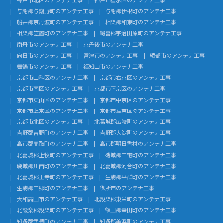
与謝郡与謝野町のアンテナ工事
与謝郡伊根町のアンテナ工事
船井郡京丹波町のアンテナ工事
相楽郡和束町のアンテナ工事
相楽郡笠置町のアンテナ工事
綴喜郡宇治田原町のアンテナ工事
南丹市のアンテナ工事
京丹後市のアンテナ工事
向日市のアンテナ工事
宮津市のアンテナ工事
綾部市のアンテナ工事
舞鶴市のアンテナ工事
福知山市のアンテナ工事
京都市山科区のアンテナ工事
京都市右京区のアンテナ工事
京都市南区のアンテナ工事
京都市下京区のアンテナ工事
京都市東山区のアンテナ工事
京都市中京区のアンテナ工事
京都市上京区のアンテナ工事
京都市左京区のアンテナ工事
京都市北区のアンテナ工事
北葛城郡広陵町のアンテナ工事
吉野郡吉野町のアンテナ工事
吉野郡大淀町のアンテナ工事
高市郡高取町のアンテナ工事
高市郡明日香村のアンテナ工事
北葛城郡上牧町のアンテナ工事
磯城郡三宅町のアンテナ工事
磯城郡川西町のアンテナ工事
北葛城郡河合町のアンテナ工事
北葛城郡王寺町のアンテナ工事
生駒郡平群町のアンテナ工事
生駒郡三郷町のアンテナ工事
御所市のアンテナ工事
大和高田市のアンテナ工事
北設楽郡東栄町のアンテナ工事
北設楽郡設楽町のアンテナ工事
額田郡幸田町のアンテナ工事
知多郡武豊町のアンテナ工事
知多郡美浜町のアンテナ工事