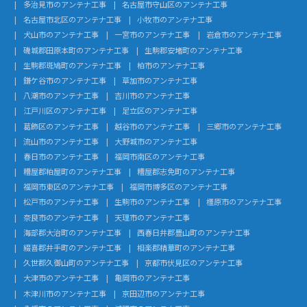
多治見市のアンテナ工事
名古屋市守山区のアンテナ工事
名古屋市北区のアンテナ工事
小牧市のアンテナ工事
犬山市のアンテナ工事
一宮市のアンテナ工事
岩倉市のアンテナ工事
磯城郡田原本町のアンテナ工事
生駒郡安堵町のアンテナ工事
生駒郡斑鳩町のアンテナ工事
柏市のアンテナ工事
鎌ケ谷市のアンテナ工事
草加市のアンテナ工事
八潮市のアンテナ工事
吉川市のアンテナ工事
江戸川区のアンテナ工事
足立区のアンテナ工事
葛飾区のアンテナ工事
越谷市のアンテナ工事
三郷市のアンテナ工事
流山市のアンテナ工事
大野城市のアンテナ工事
春日市のアンテナ工事
福岡市南区のアンテナ工事
糟屋郡粕屋町のアンテナ工事
糟屋郡志免町のアンテナ工事
福岡市東区のアンテナ工事
福岡市博多区のアンテナ工事
松戸市のアンテナ工事
生駒市のアンテナ工事
橿原市のアンテナ工事
奈良市のアンテナ工事
天理市のアンテナ工事
海部郡大治町のアンテナ工事
西春日井郡豊山町のアンテナ工事
綴喜郡井手町のアンテナ工事
相楽郡精華町のアンテナ工事
久世郡久御山町のアンテナ工事
京都市伏見区のアンテナ工事
大津市のアンテナ工事
亀岡市のアンテナ工事
木津川市のアンテナ工事
京田辺市のアンテナ工事