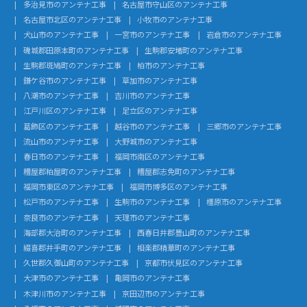
多治見市のアンテナ工事
名古屋市守山区のアンテナ工事
名古屋市北区のアンテナ工事
小牧市のアンテナ工事
犬山市のアンテナ工事
一宮市のアンテナ工事
岩倉市のアンテナ工事
磯城郡田原本町のアンテナ工事
生駒郡安堵町のアンテナ工事
生駒郡斑鳩町のアンテナ工事
柏市のアンテナ工事
鎌ケ谷市のアンテナ工事
草加市のアンテナ工事
八潮市のアンテナ工事
吉川市のアンテナ工事
江戸川区のアンテナ工事
足立区のアンテナ工事
葛飾区のアンテナ工事
越谷市のアンテナ工事
三郷市のアンテナ工事
流山市のアンテナ工事
大野城市のアンテナ工事
春日市のアンテナ工事
福岡市南区のアンテナ工事
糟屋郡粕屋町のアンテナ工事
糟屋郡志免町のアンテナ工事
福岡市東区のアンテナ工事
福岡市博多区のアンテナ工事
松戸市のアンテナ工事
生駒市のアンテナ工事
橿原市のアンテナ工事
奈良市のアンテナ工事
天理市のアンテナ工事
海部郡大治町のアンテナ工事
西春日井郡豊山町のアンテナ工事
綴喜郡井手町のアンテナ工事
相楽郡精華町のアンテナ工事
久世郡久御山町のアンテナ工事
京都市伏見区のアンテナ工事
大津市のアンテナ工事
亀岡市のアンテナ工事
木津川市のアンテナ工事
京田辺市のアンテナ工事