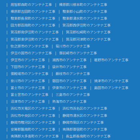
周智郡森町のアンテナ工事
榛原郡川根本町のアンテナ工事
榛原郡吉田町のアンテナ工事
駿東郡小山町のアンテナ工事
駿東郡長泉町のアンテナ工事
駿東郡清水町のアンテナ工事
田方郡函南町のアンテナ工事
賀茂郡西伊豆町のアンテナ工事
賀茂郡南伊豆町のアンテナ工事
賀茂郡松崎町のアンテナ工事
賀茂郡東伊豆町のアンテナ工事
賀茂郡河津町のアンテナ工事
牧之原市のアンテナ工事
菊川市のアンテナ工事
伊豆の国市のアンテナ工事
御前崎市のアンテナ工事
伊豆市のアンテナ工事
湖西市のアンテナ工事
裾野市のアンテナ工事
下田市のアンテナ工事
袋井市のアンテナ工事
御殿場市のアンテナ工事
藤枝市のアンテナ工事
掛川市のアンテナ工事
磐田市のアンテナ工事
焼津市のアンテナ工事
富士市のアンテナ工事
伊東市のアンテナ工事
島田市のアンテナ工事
富士宮市のアンテナ工事
三島市のアンテナ工事
沼津市のアンテナ工事
熱海市のアンテナ工事
浜松市天竜区のアンテナ工事
浜松市浜名区のアンテナ工事
浜松市中央区のアンテナ工事
静岡市清水区のアンテナ工事
静岡市駿河区のアンテナ工事
静岡市葵区のアンテナ工事
安房郡鋸南町のアンテナ工事
夷隅郡御宿町のアンテナ工事
夷隅郡大多喜町のアンテナ工事
長生郡長南町のアンテナ工事