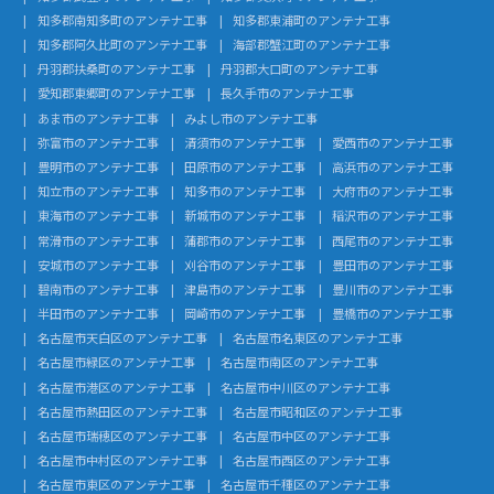
知多郡南知多町のアンテナ工事
知多郡東浦町のアンテナ工事
知多郡阿久比町のアンテナ工事
海部郡蟹江町のアンテナ工事
丹羽郡扶桑町のアンテナ工事
丹羽郡大口町のアンテナ工事
愛知郡東郷町のアンテナ工事
長久手市のアンテナ工事
あま市のアンテナ工事
みよし市のアンテナ工事
弥富市のアンテナ工事
清須市のアンテナ工事
愛西市のアンテナ工事
豊明市のアンテナ工事
田原市のアンテナ工事
高浜市のアンテナ工事
知立市のアンテナ工事
知多市のアンテナ工事
大府市のアンテナ工事
東海市のアンテナ工事
新城市のアンテナ工事
稲沢市のアンテナ工事
常滑市のアンテナ工事
蒲郡市のアンテナ工事
西尾市のアンテナ工事
安城市のアンテナ工事
刈谷市のアンテナ工事
豊田市のアンテナ工事
碧南市のアンテナ工事
津島市のアンテナ工事
豊川市のアンテナ工事
半田市のアンテナ工事
岡崎市のアンテナ工事
豊橋市のアンテナ工事
名古屋市天白区のアンテナ工事
名古屋市名東区のアンテナ工事
名古屋市緑区のアンテナ工事
名古屋市南区のアンテナ工事
名古屋市港区のアンテナ工事
名古屋市中川区のアンテナ工事
名古屋市熱田区のアンテナ工事
名古屋市昭和区のアンテナ工事
名古屋市瑞穂区のアンテナ工事
名古屋市中区のアンテナ工事
名古屋市中村区のアンテナ工事
名古屋市西区のアンテナ工事
名古屋市東区のアンテナ工事
名古屋市千種区のアンテナ工事