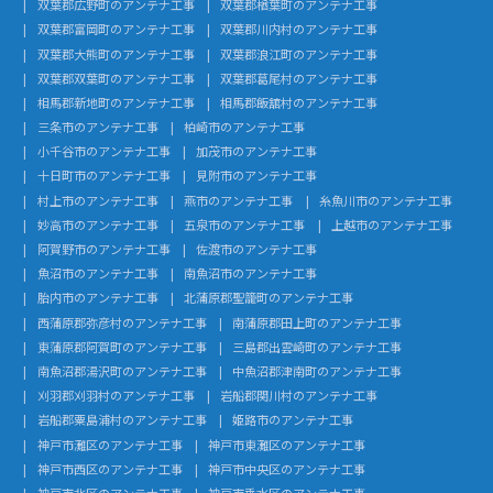
双葉郡広野町のアンテナ工事
双葉郡楢葉町のアンテナ工事
双葉郡富岡町のアンテナ工事
双葉郡川内村のアンテナ工事
双葉郡大熊町のアンテナ工事
双葉郡浪江町のアンテナ工事
双葉郡双葉町のアンテナ工事
双葉郡葛尾村のアンテナ工事
相馬郡新地町のアンテナ工事
相馬郡飯舘村のアンテナ工事
三条市のアンテナ工事
柏崎市のアンテナ工事
小千谷市のアンテナ工事
加茂市のアンテナ工事
十日町市のアンテナ工事
見附市のアンテナ工事
村上市のアンテナ工事
燕市のアンテナ工事
糸魚川市のアンテナ工事
妙高市のアンテナ工事
五泉市のアンテナ工事
上越市のアンテナ工事
阿賀野市のアンテナ工事
佐渡市のアンテナ工事
魚沼市のアンテナ工事
南魚沼市のアンテナ工事
胎内市のアンテナ工事
北蒲原郡聖籠町のアンテナ工事
西蒲原郡弥彦村のアンテナ工事
南蒲原郡田上町のアンテナ工事
東蒲原郡阿賀町のアンテナ工事
三島郡出雲崎町のアンテナ工事
南魚沼郡湯沢町のアンテナ工事
中魚沼郡津南町のアンテナ工事
刈羽郡刈羽村のアンテナ工事
岩船郡関川村のアンテナ工事
岩船郡粟島浦村のアンテナ工事
姫路市のアンテナ工事
神戸市灘区のアンテナ工事
神戸市東灘区のアンテナ工事
神戸市西区のアンテナ工事
神戸市中央区のアンテナ工事
神戸市北区のアンテナ工事
神戸市垂水区のアンテナ工事