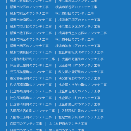
横浜市青葉区のアンテナ工事
横浜市泉区のアンテナ工事
横浜市栄区のアンテナ工事
横浜市瀬谷区のアンテナ工事
横浜市緑区のアンテナ工事
横浜市旭区のアンテナ工事
横浜市港南区のアンテナ工事
横浜市戸塚区のアンテナ工事
横浜市港北区のアンテナ工事
横浜市金沢区のアンテナ工事
横浜市磯子区のアンテナ工事
横浜市保土ヶ谷区のアンテナ工事
横浜市南区のアンテナ工事
横浜市中区のアンテナ工事
横浜市西区のアンテナ工事
横浜市神奈川区のアンテナ工事
横浜市鶴見区のアンテナ工事
北葛飾郡松伏町のアンテナ工事
北葛飾郡杉戸町のアンテナ工事
大里郡寄居町のアンテナ工事
児玉郡上里町のアンテナ工事
児玉郡神川町のアンテナ工事
児玉郡美里町のアンテナ工事
秩父郡小鹿野町のアンテナ工事
秩父郡長瀞町のアンテナ工事
秩父郡皆野町のアンテナ工事
秩父郡横瀬町のアンテナ工事
比企郡ときがわ町のアンテナ工事
比企郡鳩山町のアンテナ工事
比企郡吉見町のアンテナ工事
比企郡川島町のアンテナ工事
比企郡小川町のアンテナ工事
比企郡滑川町のアンテナ工事
比企郡嵐山町のアンテナ工事
入間郡毛呂山町のアンテナ工事
入間郡越生町のアンテナ工事
入間郡三芳町のアンテナ工事
北足立郡伊奈町のアンテナ工事
白岡市のアンテナ工事
ふじみ野市のアンテナ工事
日高市のアンテナ工事
鶴ヶ島市のアンテナ工事