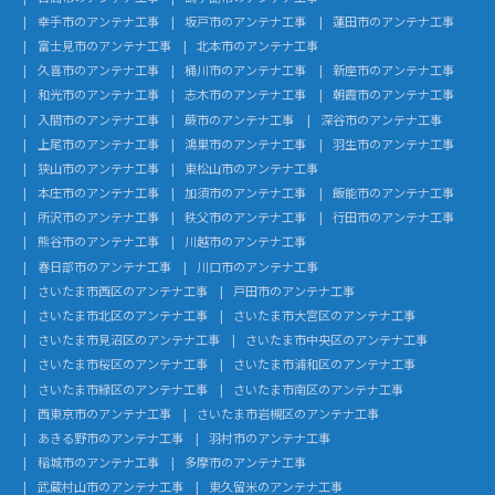
幸手市のアンテナ工事
坂戸市のアンテナ工事
蓮田市のアンテナ工事
富士見市のアンテナ工事
北本市のアンテナ工事
久喜市のアンテナ工事
桶川市のアンテナ工事
新座市のアンテナ工事
和光市のアンテナ工事
志木市のアンテナ工事
朝霞市のアンテナ工事
入間市のアンテナ工事
蕨市のアンテナ工事
深谷市のアンテナ工事
上尾市のアンテナ工事
鴻巣市のアンテナ工事
羽生市のアンテナ工事
狭山市のアンテナ工事
東松山市のアンテナ工事
本庄市のアンテナ工事
加須市のアンテナ工事
飯能市のアンテナ工事
所沢市のアンテナ工事
秩父市のアンテナ工事
行田市のアンテナ工事
熊谷市のアンテナ工事
川越市のアンテナ工事
春日部市のアンテナ工事
川口市のアンテナ工事
さいたま市西区のアンテナ工事
戸田市のアンテナ工事
さいたま市北区のアンテナ工事
さいたま市大宮区のアンテナ工事
さいたま市見沼区のアンテナ工事
さいたま市中央区のアンテナ工事
さいたま市桜区のアンテナ工事
さいたま市浦和区のアンテナ工事
さいたま市緑区のアンテナ工事
さいたま市南区のアンテナ工事
西東京市のアンテナ工事
さいたま市岩槻区のアンテナ工事
あきる野市のアンテナ工事
羽村市のアンテナ工事
稲城市のアンテナ工事
多摩市のアンテナ工事
武蔵村山市のアンテナ工事
東久留米のアンテナ工事