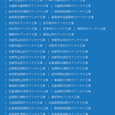
与謝郡与謝野町のアンテナ工事
与謝郡伊根町のアンテナ工事
船井郡京丹波町のアンテナ工事
相楽郡和束町のアンテナ工事
相楽郡笠置町のアンテナ工事
綴喜郡宇治田原町のアンテナ工事
南丹市のアンテナ工事
京丹後市のアンテナ工事
向日市のアンテナ工事
宮津市のアンテナ工事
綾部市のアンテナ工事
舞鶴市のアンテナ工事
福知山市のアンテナ工事
京都市山科区のアンテナ工事
京都市右京区のアンテナ工事
京都市南区のアンテナ工事
京都市下京区のアンテナ工事
京都市東山区のアンテナ工事
京都市中京区のアンテナ工事
京都市上京区のアンテナ工事
京都市左京区のアンテナ工事
京都市北区のアンテナ工事
北葛城郡広陵町のアンテナ工事
吉野郡吉野町のアンテナ工事
吉野郡大淀町のアンテナ工事
高市郡高取町のアンテナ工事
高市郡明日香村のアンテナ工事
北葛城郡上牧町のアンテナ工事
磯城郡三宅町のアンテナ工事
磯城郡川西町のアンテナ工事
北葛城郡河合町のアンテナ工事
北葛城郡王寺町のアンテナ工事
生駒郡平群町のアンテナ工事
生駒郡三郷町のアンテナ工事
御所市のアンテナ工事
大和高田市のアンテナ工事
北設楽郡東栄町のアンテナ工事
北設楽郡設楽町のアンテナ工事
額田郡幸田町のアンテナ工事
知多郡武豊町のアンテナ工事
知多郡美浜町のアンテナ工事