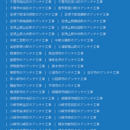
千葉市稲毛区のアンテナ工事
千葉市花見川区のアンテナ工事
千葉市中央区のアンテナ工事
愛甲郡愛川町のアンテナ工事
足柄下郡湯河原町のアンテナ工事
足柄下郡真鶴町のアンテナ工事
足柄下郡箱根町のアンテナ工事
足柄上郡開成町のアンテナ工事
足柄上郡山北町のアンテナ工事
足柄上郡松田町のアンテナ工事
足柄上郡大井町のアンテナ工事
足柄上郡中井町のアンテナ工事
中郡二宮町のアンテナ工事
中郡大磯町のアンテナ工事
高座郡寒川町のアンテナ工事
三浦郡葉山町のアンテナ工事
綾瀬市のアンテナ工事
南足柄市のアンテナ工事
座間市のアンテナ工事
海老名市のアンテナ工事
伊勢原市のアンテナ工事
厚木市のアンテナ工事
秦野市のアンテナ工事
三浦市のアンテナ工事
逗子市のアンテナ工事
茅ヶ崎市のアンテナ工事
小田原市のアンテナ工事
鎌倉市のアンテナ工事
平塚市のアンテナ工事
横須賀市のアンテナ工事
相模原市南区のアンテナ工事
相模原市中央区のアンテナ工事
相模原市緑区のアンテナ工事
川崎市麻生区のアンテナ工事
川崎市宮前区のアンテナ工事
川崎市高津区のアンテナ工事
川崎市多摩区のアンテナ工事
川崎市中原区のアンテナ工事
川崎市幸区のアンテナ工事
川崎市川崎区のアンテナ工事
横浜市都筑区のアンテナ工事