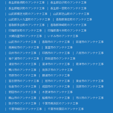
長生郡長柄町のアンテナ工事
長生郡白子町のアンテナ工事
長生郡睦沢町のアンテナ工事
長生郡一宮町のアンテナ工事
山武郡横芝光町のアンテナ工事
山武郡芝山町のアンテナ工事
山武郡九十九里町のアンテナ工事
香取郡東庄町のアンテナ工事
香取郡多古町のアンテナ工事
香取郡神崎町のアンテナ工事
印旛郡栄町のアンテナ工事
印旛郡酒々井町のアンテナ工事
大網白里市のアンテナ工事
いすみ市のアンテナ工事
山武市のアンテナ工事
香取市のアンテナ工事
匝瑳市のアンテナ工事
南房総市のアンテナ工事
富里市のアンテナ工事
白井市のアンテナ工事
印西市のアンテナ工事
八街市のアンテナ工事
袖ケ浦市のアンテナ工事
四街道市のアンテナ工事
浦安市のアンテナ工事
富津市のアンテナ工事
君津市のアンテナ工事
鴨川市のアンテナ工事
我孫子市のアンテナ工事
市原市のアンテナ工事
勝浦市のアンテナ工事
習志野市のアンテナ工事
旭市のアンテナ工事
東金市のアンテナ工事
佐倉市のアンテナ工事
成田市のアンテナ工事
茂原市のアンテナ工事
野田市のアンテナ工事
木更津市のアンテナ工事
館山市のアンテナ工事
船橋市のアンテナ工事
市川市のアンテナ工事
銚子市のアンテナ工事
千葉市美浜区のアンテナ工事
千葉市緑区のアンテナ工事
千葉市若葉区のアンテナ工事