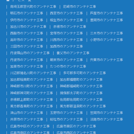
南埼玉郡宮代町のアンテナ工事
尼崎市のアンテナ工事
明石市のアンテナ工事
西宮市のアンテナ工事
芦屋市のアンテナ工事
伊丹市のアンテナ工事
相生市のアンテナ工事
豊岡市のアンテナ工事
加古川市のアンテナ工事
赤穂市のアンテナ工事
西脇市のアンテナ工事
宝塚市のアンテナ工事
三木市のアンテナ工事
高砂市のアンテナ工事
川西市のアンテナ工事
小野市のアンテナ工事
三田市のアンテナ工事
加西市のアンテナ工事
丹波篠山市のアンテナ工事
養父市のアンテナ工事
丹波市のアンテナ工事
朝来市のアンテナ工事
宍粟市のアンテナ工事
加東市のアンテナ工事
たつの市のアンテナ工事
川辺郡猪名川町のアンテナ工事
多可郡多可町のアンテナ工事
加古郡稲美町のアンテナ工事
加古郡播磨町のアンテナ工事
神崎郡市川町のアンテナ工事
神崎郡福崎町のアンテナ工事
神崎郡神河町のアンテナ工事
揖保郡太子町のアンテナ工事
赤穂郡上郡町のアンテナ工事
佐用郡佐用町のアンテナ工事
美方郡香美町のアンテナ工事
美方郡新温泉町のアンテナ工事
津山市のアンテナ工事
玉野市のアンテナ工事
笠岡市のアンテナ工事
井原市のアンテナ工事
総社市のアンテナ工事
淡路市のアンテナ工事
広島市中区のアンテナ工事
広島市東区のアンテナ工事
広島市南区のアンテナ工事
広島市西区のアンテナ工事