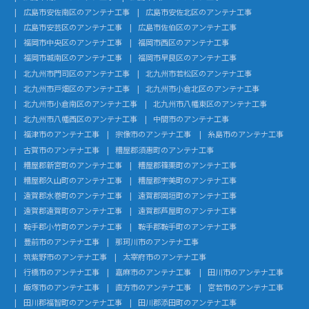
広島市安佐南区のアンテナ工事
広島市安佐北区のアンテナ工事
広島市安芸区のアンテナ工事
広島市佐伯区のアンテナ工事
福岡市中央区のアンテナ工事
福岡市西区のアンテナ工事
福岡市城南区のアンテナ工事
福岡市早良区のアンテナ工事
北九州市門司区のアンテナ工事
北九州市若松区のアンテナ工事
北九州市戸畑区のアンテナ工事
北九州市小倉北区のアンテナ工事
北九州市小倉南区のアンテナ工事
北九州市八幡東区のアンテナ工事
北九州市八幡西区のアンテナ工事
中間市のアンテナ工事
福津市のアンテナ工事
宗像市のアンテナ工事
糸島市のアンテナ工事
古賀市のアンテナ工事
糟屋郡須惠町のアンテナ工事
糟屋郡新宮町のアンテナ工事
糟屋郡篠栗町のアンテナ工事
糟屋郡久山町のアンテナ工事
糟屋郡宇美町のアンテナ工事
遠賀郡水巻町のアンテナ工事
遠賀郡岡垣町のアンテナ工事
遠賀郡遠賀町のアンテナ工事
遠賀郡芦屋町のアンテナ工事
鞍手郡小竹町のアンテナ工事
鞍手郡鞍手町のアンテナ工事
豊前市のアンテナ工事
那珂川市のアンテナ工事
筑紫野市のアンテナ工事
太宰府市のアンテナ工事
行橋市のアンテナ工事
嘉麻市のアンテナ工事
田川市のアンテナ工事
飯塚市のアンテナ工事
直方市のアンテナ工事
宮若市のアンテナ工事
田川郡福智町のアンテナ工事
田川郡添田町のアンテナ工事