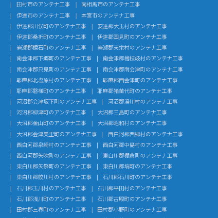
田村市のアンテナ工事
南相馬市のアンテナ工事
伊達市のアンテナ工事
本宮市のアンテナ工事
伊達郡川俣町のアンテナ工事
安達郡大玉村のアンテナ工事
伊達郡桑折町のアンテナ工事
伊達郡国見町のアンテナ工事
岩瀬郡鏡石町のアンテナ工事
岩瀬郡天栄村のアンテナ工事
南会津郡下郷町のアンテナ工事
南会津郡檜枝岐村のアンテナ工事
南会津郡只見町のアンテナ工事
南会津郡南会津町のアンテナ工事
耶麻郡北塩原村のアンテナ工事
耶麻郡西会津町のアンテナ工事
耶麻郡磐梯町のアンテナ工事
耶麻郡猪苗代町のアンテナ工事
河沼郡会津坂下町のアンテナ工事
河沼郡湯川村のアンテナ工事
河沼郡柳津町のアンテナ工事
大沼郡三島町のアンテナ工事
大沼郡金山町のアンテナ工事
大沼郡昭和村のアンテナ工事
大沼郡会津美里町のアンテナ工事
西白河郡西郷村のアンテナ工事
西白河郡泉崎村のアンテナ工事
西白河郡中島村のアンテナ工事
西白河郡矢吹町のアンテナ工事
東白川郡棚倉町のアンテナ工事
東白川郡矢祭町のアンテナ工事
東白川郡塙町のアンテナ工事
東白川郡鮫川村のアンテナ工事
石川郡石川町のアンテナ工事
石川郡玉川村のアンテナ工事
石川郡平田村のアンテナ工事
石川郡浅川町のアンテナ工事
石川郡古殿町のアンテナ工事
田村郡三春町のアンテナ工事
田村郡小野町のアンテナ工事