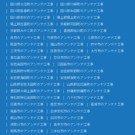
田川郡大任町のアンテナ工事
田川郡川崎町のアンテナ工事
田川郡香春町のアンテナ工事
田川郡糸田町のアンテナ工事
田川郡赤村のアンテナ工事
築上郡築上町のアンテナ工事
築上郡吉富町のアンテナ工事
京都郡苅田町のアンテナ工事
京都郡みやこ町のアンテナ工事
嘉穂郡桂川町のアンテナ工事
呉市のアンテナ工事
竹原市のアンテナ工事
三原市のアンテナ工事
尾道市のアンテナ工事
福山市のアンテナ工事
府中市のアンテナ工事
三次市のアンテナ工事
庄原市のアンテナ工事
大竹市のアンテナ工事
東広島市のアンテナ工事
廿日市市のアンテナ工事
安芸高田市のアンテナ工事
江田島市のアンテナ工事
安芸郡府中町のアンテナ工事
安芸郡熊野町のアンテナ工事
安芸郡海田町のアンテナ工事
安芸郡坂町のアンテナ工事
山県郡安芸太田町のアンテナ工事
山県郡北広島町のアンテナ工事
豊田郡大崎上島町のアンテナ工事
世羅郡世羅町のアンテナ工事
神石郡神石高原町のアンテナ工事
八千代市のアンテナ工事
日進市のアンテナ工事
香芝市のアンテナ工事
葛城市のアンテナ工事
福島市のアンテナ工事
会津若松市のアンテナ工事
郡山市のアンテナ工事
白河市のアンテナ工事
須賀川市のアンテナ工事
喜多方市のアンテナ工事
相馬市のアンテナ工事
二本松市のアンテナ工事