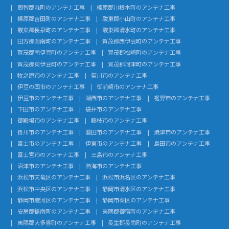
周智郡森町のアンテナ工事
榛原郡川根本町のアンテナ工事
榛原郡吉田町のアンテナ工事
駿東郡小山町のアンテナ工事
駿東郡長泉町のアンテナ工事
駿東郡清水町のアンテナ工事
田方郡函南町のアンテナ工事
賀茂郡西伊豆町のアンテナ工事
賀茂郡南伊豆町のアンテナ工事
賀茂郡松崎町のアンテナ工事
賀茂郡東伊豆町のアンテナ工事
賀茂郡河津町のアンテナ工事
牧之原市のアンテナ工事
菊川市のアンテナ工事
伊豆の国市のアンテナ工事
御前崎市のアンテナ工事
伊豆市のアンテナ工事
湖西市のアンテナ工事
裾野市のアンテナ工事
下田市のアンテナ工事
袋井市のアンテナ工事
御殿場市のアンテナ工事
藤枝市のアンテナ工事
掛川市のアンテナ工事
磐田市のアンテナ工事
焼津市のアンテナ工事
富士市のアンテナ工事
伊東市のアンテナ工事
島田市のアンテナ工事
富士宮市のアンテナ工事
三島市のアンテナ工事
沼津市のアンテナ工事
熱海市のアンテナ工事
浜松市天竜区のアンテナ工事
浜松市浜名区のアンテナ工事
浜松市中央区のアンテナ工事
静岡市清水区のアンテナ工事
静岡市駿河区のアンテナ工事
静岡市葵区のアンテナ工事
安房郡鋸南町のアンテナ工事
夷隅郡御宿町のアンテナ工事
夷隅郡大多喜町のアンテナ工事
長生郡長南町のアンテナ工事