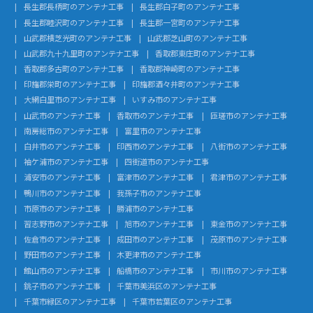
長生郡長柄町のアンテナ工事
長生郡白子町のアンテナ工事
長生郡睦沢町のアンテナ工事
長生郡一宮町のアンテナ工事
山武郡横芝光町のアンテナ工事
山武郡芝山町のアンテナ工事
山武郡九十九里町のアンテナ工事
香取郡東庄町のアンテナ工事
香取郡多古町のアンテナ工事
香取郡神崎町のアンテナ工事
印旛郡栄町のアンテナ工事
印旛郡酒々井町のアンテナ工事
大網白里市のアンテナ工事
いすみ市のアンテナ工事
山武市のアンテナ工事
香取市のアンテナ工事
匝瑳市のアンテナ工事
南房総市のアンテナ工事
富里市のアンテナ工事
白井市のアンテナ工事
印西市のアンテナ工事
八街市のアンテナ工事
袖ケ浦市のアンテナ工事
四街道市のアンテナ工事
浦安市のアンテナ工事
富津市のアンテナ工事
君津市のアンテナ工事
鴨川市のアンテナ工事
我孫子市のアンテナ工事
市原市のアンテナ工事
勝浦市のアンテナ工事
習志野市のアンテナ工事
旭市のアンテナ工事
東金市のアンテナ工事
佐倉市のアンテナ工事
成田市のアンテナ工事
茂原市のアンテナ工事
野田市のアンテナ工事
木更津市のアンテナ工事
館山市のアンテナ工事
船橋市のアンテナ工事
市川市のアンテナ工事
銚子市のアンテナ工事
千葉市美浜区のアンテナ工事
千葉市緑区のアンテナ工事
千葉市若葉区のアンテナ工事