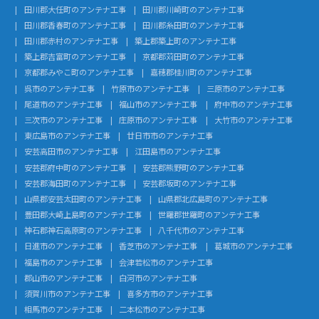
田川郡大任町のアンテナ工事
田川郡川崎町のアンテナ工事
田川郡香春町のアンテナ工事
田川郡糸田町のアンテナ工事
田川郡赤村のアンテナ工事
築上郡築上町のアンテナ工事
築上郡吉富町のアンテナ工事
京都郡苅田町のアンテナ工事
京都郡みやこ町のアンテナ工事
嘉穂郡桂川町のアンテナ工事
呉市のアンテナ工事
竹原市のアンテナ工事
三原市のアンテナ工事
尾道市のアンテナ工事
福山市のアンテナ工事
府中市のアンテナ工事
三次市のアンテナ工事
庄原市のアンテナ工事
大竹市のアンテナ工事
東広島市のアンテナ工事
廿日市市のアンテナ工事
安芸高田市のアンテナ工事
江田島市のアンテナ工事
安芸郡府中町のアンテナ工事
安芸郡熊野町のアンテナ工事
安芸郡海田町のアンテナ工事
安芸郡坂町のアンテナ工事
山県郡安芸太田町のアンテナ工事
山県郡北広島町のアンテナ工事
豊田郡大崎上島町のアンテナ工事
世羅郡世羅町のアンテナ工事
神石郡神石高原町のアンテナ工事
八千代市のアンテナ工事
日進市のアンテナ工事
香芝市のアンテナ工事
葛城市のアンテナ工事
福島市のアンテナ工事
会津若松市のアンテナ工事
郡山市のアンテナ工事
白河市のアンテナ工事
須賀川市のアンテナ工事
喜多方市のアンテナ工事
相馬市のアンテナ工事
二本松市のアンテナ工事