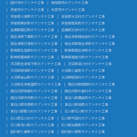
田村市のアンテナ工事
南相馬市のアンテナ工事
伊達市のアンテナ工事
本宮市のアンテナ工事
伊達郡川俣町のアンテナ工事
安達郡大玉村のアンテナ工事
伊達郡桑折町のアンテナ工事
伊達郡国見町のアンテナ工事
岩瀬郡鏡石町のアンテナ工事
岩瀬郡天栄村のアンテナ工事
南会津郡下郷町のアンテナ工事
南会津郡檜枝岐村のアンテナ工事
南会津郡只見町のアンテナ工事
南会津郡南会津町のアンテナ工事
耶麻郡北塩原村のアンテナ工事
耶麻郡西会津町のアンテナ工事
耶麻郡磐梯町のアンテナ工事
耶麻郡猪苗代町のアンテナ工事
河沼郡会津坂下町のアンテナ工事
河沼郡湯川村のアンテナ工事
河沼郡柳津町のアンテナ工事
大沼郡三島町のアンテナ工事
大沼郡金山町のアンテナ工事
大沼郡昭和村のアンテナ工事
大沼郡会津美里町のアンテナ工事
西白河郡西郷村のアンテナ工事
西白河郡泉崎村のアンテナ工事
西白河郡中島村のアンテナ工事
西白河郡矢吹町のアンテナ工事
東白川郡棚倉町のアンテナ工事
東白川郡矢祭町のアンテナ工事
東白川郡塙町のアンテナ工事
東白川郡鮫川村のアンテナ工事
石川郡石川町のアンテナ工事
石川郡玉川村のアンテナ工事
石川郡平田村のアンテナ工事
石川郡浅川町のアンテナ工事
石川郡古殿町のアンテナ工事
田村郡三春町のアンテナ工事
田村郡小野町のアンテナ工事