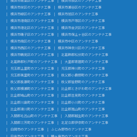
横浜市青葉区のアンテナ工事
横浜市泉区のアンテナ工事
横浜市栄区のアンテナ工事
横浜市瀬谷区のアンテナ工事
横浜市緑区のアンテナ工事
横浜市旭区のアンテナ工事
横浜市港南区のアンテナ工事
横浜市戸塚区のアンテナ工事
横浜市港北区のアンテナ工事
横浜市金沢区のアンテナ工事
横浜市磯子区のアンテナ工事
横浜市保土ヶ谷区のアンテナ工事
横浜市南区のアンテナ工事
横浜市中区のアンテナ工事
横浜市西区のアンテナ工事
横浜市神奈川区のアンテナ工事
横浜市鶴見区のアンテナ工事
北葛飾郡松伏町のアンテナ工事
北葛飾郡杉戸町のアンテナ工事
大里郡寄居町のアンテナ工事
児玉郡上里町のアンテナ工事
児玉郡神川町のアンテナ工事
児玉郡美里町のアンテナ工事
秩父郡小鹿野町のアンテナ工事
秩父郡長瀞町のアンテナ工事
秩父郡皆野町のアンテナ工事
秩父郡横瀬町のアンテナ工事
比企郡ときがわ町のアンテナ工事
比企郡鳩山町のアンテナ工事
比企郡吉見町のアンテナ工事
比企郡川島町のアンテナ工事
比企郡小川町のアンテナ工事
比企郡滑川町のアンテナ工事
比企郡嵐山町のアンテナ工事
入間郡毛呂山町のアンテナ工事
入間郡越生町のアンテナ工事
入間郡三芳町のアンテナ工事
北足立郡伊奈町のアンテナ工事
白岡市のアンテナ工事
ふじみ野市のアンテナ工事
日高市のアンテナ工事
鶴ヶ島市のアンテナ工事