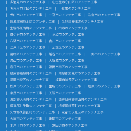
多治見市のアンテナ工事
名古屋市守山区のアンテナ工事
名古屋市北区のアンテナ工事
小牧市のアンテナ工事
犬山市のアンテナ工事
一宮市のアンテナ工事
岩倉市のアンテナ工事
磯城郡田原本町のアンテナ工事
生駒郡安堵町のアンテナ工事
生駒郡斑鳩町のアンテナ工事
柏市のアンテナ工事
鎌ケ谷市のアンテナ工事
草加市のアンテナ工事
八潮市のアンテナ工事
吉川市のアンテナ工事
江戸川区のアンテナ工事
足立区のアンテナ工事
葛飾区のアンテナ工事
越谷市のアンテナ工事
三郷市のアンテナ工事
流山市のアンテナ工事
大野城市のアンテナ工事
春日市のアンテナ工事
福岡市南区のアンテナ工事
糟屋郡粕屋町のアンテナ工事
糟屋郡志免町のアンテナ工事
福岡市東区のアンテナ工事
福岡市博多区のアンテナ工事
松戸市のアンテナ工事
生駒市のアンテナ工事
橿原市のアンテナ工事
奈良市のアンテナ工事
天理市のアンテナ工事
海部郡大治町のアンテナ工事
西春日井郡豊山町のアンテナ工事
綴喜郡井手町のアンテナ工事
相楽郡精華町のアンテナ工事
久世郡久御山町のアンテナ工事
京都市伏見区のアンテナ工事
大津市のアンテナ工事
亀岡市のアンテナ工事
木津川市のアンテナ工事
京田辺市のアンテナ工事