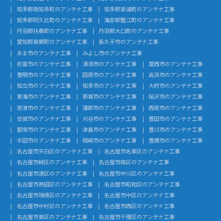
知多郡南知多町のアンテナ工事
知多郡東浦町のアンテナ工事
知多郡阿久比町のアンテナ工事
海部郡蟹江町のアンテナ工事
丹羽郡扶桑町のアンテナ工事
丹羽郡大口町のアンテナ工事
愛知郡東郷町のアンテナ工事
長久手市のアンテナ工事
あま市のアンテナ工事
みよし市のアンテナ工事
弥富市のアンテナ工事
清須市のアンテナ工事
愛西市のアンテナ工事
豊明市のアンテナ工事
田原市のアンテナ工事
高浜市のアンテナ工事
知立市のアンテナ工事
知多市のアンテナ工事
大府市のアンテナ工事
東海市のアンテナ工事
新城市のアンテナ工事
稲沢市のアンテナ工事
常滑市のアンテナ工事
蒲郡市のアンテナ工事
西尾市のアンテナ工事
安城市のアンテナ工事
刈谷市のアンテナ工事
豊田市のアンテナ工事
碧南市のアンテナ工事
津島市のアンテナ工事
豊川市のアンテナ工事
半田市のアンテナ工事
岡崎市のアンテナ工事
豊橋市のアンテナ工事
名古屋市天白区のアンテナ工事
名古屋市名東区のアンテナ工事
名古屋市緑区のアンテナ工事
名古屋市南区のアンテナ工事
名古屋市港区のアンテナ工事
名古屋市中川区のアンテナ工事
名古屋市熱田区のアンテナ工事
名古屋市昭和区のアンテナ工事
名古屋市瑞穂区のアンテナ工事
名古屋市中区のアンテナ工事
名古屋市中村区のアンテナ工事
名古屋市西区のアンテナ工事
名古屋市東区のアンテナ工事
名古屋市千種区のアンテナ工事