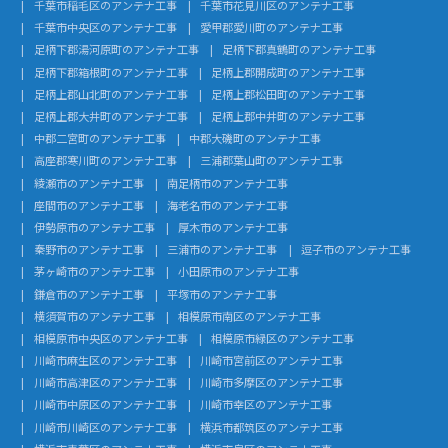
千葉市稲毛区のアンテナ工事
千葉市花見川区のアンテナ工事
千葉市中央区のアンテナ工事
愛甲郡愛川町のアンテナ工事
足柄下郡湯河原町のアンテナ工事
足柄下郡真鶴町のアンテナ工事
足柄下郡箱根町のアンテナ工事
足柄上郡開成町のアンテナ工事
足柄上郡山北町のアンテナ工事
足柄上郡松田町のアンテナ工事
足柄上郡大井町のアンテナ工事
足柄上郡中井町のアンテナ工事
中郡二宮町のアンテナ工事
中郡大磯町のアンテナ工事
高座郡寒川町のアンテナ工事
三浦郡葉山町のアンテナ工事
綾瀬市のアンテナ工事
南足柄市のアンテナ工事
座間市のアンテナ工事
海老名市のアンテナ工事
伊勢原市のアンテナ工事
厚木市のアンテナ工事
秦野市のアンテナ工事
三浦市のアンテナ工事
逗子市のアンテナ工事
茅ヶ崎市のアンテナ工事
小田原市のアンテナ工事
鎌倉市のアンテナ工事
平塚市のアンテナ工事
横須賀市のアンテナ工事
相模原市南区のアンテナ工事
相模原市中央区のアンテナ工事
相模原市緑区のアンテナ工事
川崎市麻生区のアンテナ工事
川崎市宮前区のアンテナ工事
川崎市高津区のアンテナ工事
川崎市多摩区のアンテナ工事
川崎市中原区のアンテナ工事
川崎市幸区のアンテナ工事
川崎市川崎区のアンテナ工事
横浜市都筑区のアンテナ工事