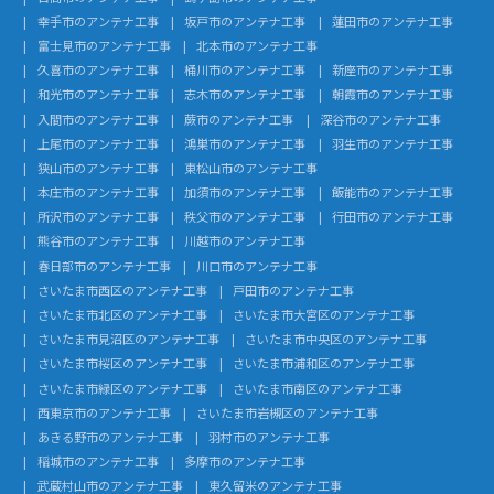
幸手市のアンテナ工事
坂戸市のアンテナ工事
蓮田市のアンテナ工事
富士見市のアンテナ工事
北本市のアンテナ工事
久喜市のアンテナ工事
桶川市のアンテナ工事
新座市のアンテナ工事
和光市のアンテナ工事
志木市のアンテナ工事
朝霞市のアンテナ工事
入間市のアンテナ工事
蕨市のアンテナ工事
深谷市のアンテナ工事
上尾市のアンテナ工事
鴻巣市のアンテナ工事
羽生市のアンテナ工事
狭山市のアンテナ工事
東松山市のアンテナ工事
本庄市のアンテナ工事
加須市のアンテナ工事
飯能市のアンテナ工事
所沢市のアンテナ工事
秩父市のアンテナ工事
行田市のアンテナ工事
熊谷市のアンテナ工事
川越市のアンテナ工事
春日部市のアンテナ工事
川口市のアンテナ工事
さいたま市西区のアンテナ工事
戸田市のアンテナ工事
さいたま市北区のアンテナ工事
さいたま市大宮区のアンテナ工事
さいたま市見沼区のアンテナ工事
さいたま市中央区のアンテナ工事
さいたま市桜区のアンテナ工事
さいたま市浦和区のアンテナ工事
さいたま市緑区のアンテナ工事
さいたま市南区のアンテナ工事
西東京市のアンテナ工事
さいたま市岩槻区のアンテナ工事
あきる野市のアンテナ工事
羽村市のアンテナ工事
稲城市のアンテナ工事
多摩市のアンテナ工事
武蔵村山市のアンテナ工事
東久留米のアンテナ工事