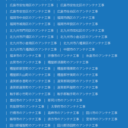
広島市安佐南区のアンテナ工事
広島市安佐北区のアンテナ工事
広島市安芸区のアンテナ工事
広島市佐伯区のアンテナ工事
福岡市中央区のアンテナ工事
福岡市西区のアンテナ工事
福岡市城南区のアンテナ工事
福岡市早良区のアンテナ工事
北九州市門司区のアンテナ工事
北九州市若松区のアンテナ工事
北九州市戸畑区のアンテナ工事
北九州市小倉北区のアンテナ工事
北九州市小倉南区のアンテナ工事
北九州市八幡東区のアンテナ工事
北九州市八幡西区のアンテナ工事
中間市のアンテナ工事
福津市のアンテナ工事
宗像市のアンテナ工事
糸島市のアンテナ工事
古賀市のアンテナ工事
糟屋郡須惠町のアンテナ工事
糟屋郡新宮町のアンテナ工事
糟屋郡篠栗町のアンテナ工事
糟屋郡久山町のアンテナ工事
糟屋郡宇美町のアンテナ工事
遠賀郡水巻町のアンテナ工事
遠賀郡岡垣町のアンテナ工事
遠賀郡遠賀町のアンテナ工事
遠賀郡芦屋町のアンテナ工事
鞍手郡小竹町のアンテナ工事
鞍手郡鞍手町のアンテナ工事
豊前市のアンテナ工事
那珂川市のアンテナ工事
筑紫野市のアンテナ工事
太宰府市のアンテナ工事
行橋市のアンテナ工事
嘉麻市のアンテナ工事
田川市のアンテナ工事
飯塚市のアンテナ工事
直方市のアンテナ工事
宮若市のアンテナ工事
田川郡福智町のアンテナ工事
田川郡添田町のアンテナ工事