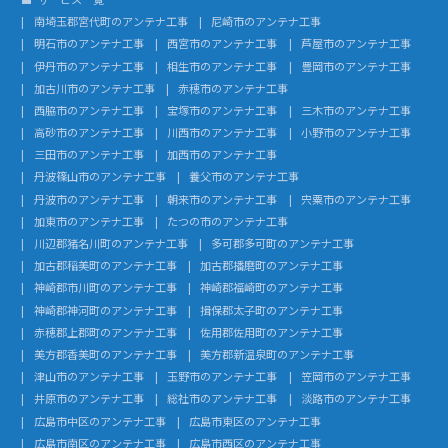
南埼玉郡宮代町のアンテナ工事
尼崎市のアンテナ工事
明石市のアンテナ工事
西宮市のアンテナ工事
芦屋市のアンテナ工事
伊丹市のアンテナ工事
相生市のアンテナ工事
豊岡市のアンテナ工事
加古川市のアンテナ工事
赤穂市のアンテナ工事
西脇市のアンテナ工事
宝塚市のアンテナ工事
三木市のアンテナ工事
高砂市のアンテナ工事
川西市のアンテナ工事
小野市のアンテナ工事
三田市のアンテナ工事
加西市のアンテナ工事
丹波篠山市のアンテナ工事
養父市のアンテナ工事
丹波市のアンテナ工事
朝来市のアンテナ工事
宍粟市のアンテナ工事
加東市のアンテナ工事
たつの市のアンテナ工事
川辺郡猪名川町のアンテナ工事
多可郡多可町のアンテナ工事
加古郡稲美町のアンテナ工事
加古郡播磨町のアンテナ工事
神崎郡市川町のアンテナ工事
神崎郡福崎町のアンテナ工事
神崎郡神河町のアンテナ工事
揖保郡太子町のアンテナ工事
赤穂郡上郡町のアンテナ工事
佐用郡佐用町のアンテナ工事
美方郡香美町のアンテナ工事
美方郡新温泉町のアンテナ工事
津山市のアンテナ工事
玉野市のアンテナ工事
笠岡市のアンテナ工事
井原市のアンテナ工事
総社市のアンテナ工事
淡路市のアンテナ工事
広島市中区のアンテナ工事
広島市東区のアンテナ工事
広島市南区のアンテナ工事
広島市西区のアンテナ工事