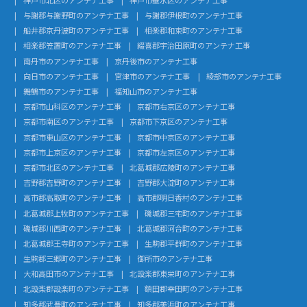
与謝郡与謝野町のアンテナ工事
与謝郡伊根町のアンテナ工事
船井郡京丹波町のアンテナ工事
相楽郡和束町のアンテナ工事
相楽郡笠置町のアンテナ工事
綴喜郡宇治田原町のアンテナ工事
南丹市のアンテナ工事
京丹後市のアンテナ工事
向日市のアンテナ工事
宮津市のアンテナ工事
綾部市のアンテナ工事
舞鶴市のアンテナ工事
福知山市のアンテナ工事
京都市山科区のアンテナ工事
京都市右京区のアンテナ工事
京都市南区のアンテナ工事
京都市下京区のアンテナ工事
京都市東山区のアンテナ工事
京都市中京区のアンテナ工事
京都市上京区のアンテナ工事
京都市左京区のアンテナ工事
京都市北区のアンテナ工事
北葛城郡広陵町のアンテナ工事
吉野郡吉野町のアンテナ工事
吉野郡大淀町のアンテナ工事
高市郡高取町のアンテナ工事
高市郡明日香村のアンテナ工事
北葛城郡上牧町のアンテナ工事
磯城郡三宅町のアンテナ工事
磯城郡川西町のアンテナ工事
北葛城郡河合町のアンテナ工事
北葛城郡王寺町のアンテナ工事
生駒郡平群町のアンテナ工事
生駒郡三郷町のアンテナ工事
御所市のアンテナ工事
大和高田市のアンテナ工事
北設楽郡東栄町のアンテナ工事
北設楽郡設楽町のアンテナ工事
額田郡幸田町のアンテナ工事
知多郡武豊町のアンテナ工事
知多郡美浜町のアンテナ工事