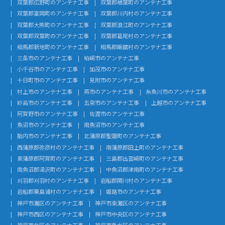
双葉郡広野町のアンテナ工事
双葉郡楢葉町のアンテナ工事
双葉郡富岡町のアンテナ工事
双葉郡川内村のアンテナ工事
双葉郡大熊町のアンテナ工事
双葉郡浪江町のアンテナ工事
双葉郡双葉町のアンテナ工事
双葉郡葛尾村のアンテナ工事
相馬郡新地町のアンテナ工事
相馬郡飯舘村のアンテナ工事
三条市のアンテナ工事
柏崎市のアンテナ工事
小千谷市のアンテナ工事
加茂市のアンテナ工事
十日町市のアンテナ工事
見附市のアンテナ工事
村上市のアンテナ工事
燕市のアンテナ工事
糸魚川市のアンテナ工事
妙高市のアンテナ工事
五泉市のアンテナ工事
上越市のアンテナ工事
阿賀野市のアンテナ工事
佐渡市のアンテナ工事
魚沼市のアンテナ工事
南魚沼市のアンテナ工事
胎内市のアンテナ工事
北蒲原郡聖籠町のアンテナ工事
西蒲原郡弥彦村のアンテナ工事
南蒲原郡田上町のアンテナ工事
東蒲原郡阿賀町のアンテナ工事
三島郡出雲崎町のアンテナ工事
南魚沼郡湯沢町のアンテナ工事
中魚沼郡津南町のアンテナ工事
刈羽郡刈羽村のアンテナ工事
岩船郡関川村のアンテナ工事
岩船郡粟島浦村のアンテナ工事
姫路市のアンテナ工事
神戸市灘区のアンテナ工事
神戸市東灘区のアンテナ工事
神戸市西区のアンテナ工事
神戸市中央区のアンテナ工事
神戸市北区のアンテナ工事
神戸市垂水区のアンテナ工事