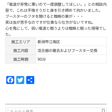
「電波が非常に悪いので一度調整してほしい。」との相談内
容で、これは手強そうだと身を引き締めて向かいました。
ブースターのフタを開けると蜘蛛の巣が・・・
実は虫が苦手なのですが仕事なら仕方がないですね。
心を鬼にして、弱い電波と戦うよりは蜘蛛と戦った現場でし
た。
施工エリア
新潟市江南区
施工内容
混合器の撤去およびブースター交換
施工時間
90分
F
T
共
a
w
有
c
itt
e
er
b