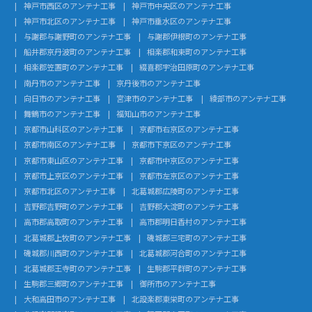
神戸市西区のアンテナ工事
神戸市中央区のアンテナ工事
神戸市北区のアンテナ工事
神戸市垂水区のアンテナ工事
与謝郡与謝野町のアンテナ工事
与謝郡伊根町のアンテナ工事
船井郡京丹波町のアンテナ工事
相楽郡和束町のアンテナ工事
相楽郡笠置町のアンテナ工事
綴喜郡宇治田原町のアンテナ工事
南丹市のアンテナ工事
京丹後市のアンテナ工事
向日市のアンテナ工事
宮津市のアンテナ工事
綾部市のアンテナ工事
舞鶴市のアンテナ工事
福知山市のアンテナ工事
京都市山科区のアンテナ工事
京都市右京区のアンテナ工事
京都市南区のアンテナ工事
京都市下京区のアンテナ工事
京都市東山区のアンテナ工事
京都市中京区のアンテナ工事
京都市上京区のアンテナ工事
京都市左京区のアンテナ工事
京都市北区のアンテナ工事
北葛城郡広陵町のアンテナ工事
吉野郡吉野町のアンテナ工事
吉野郡大淀町のアンテナ工事
高市郡高取町のアンテナ工事
高市郡明日香村のアンテナ工事
北葛城郡上牧町のアンテナ工事
磯城郡三宅町のアンテナ工事
磯城郡川西町のアンテナ工事
北葛城郡河合町のアンテナ工事
北葛城郡王寺町のアンテナ工事
生駒郡平群町のアンテナ工事
生駒郡三郷町のアンテナ工事
御所市のアンテナ工事
大和高田市のアンテナ工事
北設楽郡東栄町のアンテナ工事