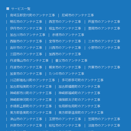
サービス一覧
南埼玉郡宮代町のアンテナ工事
尼崎市のアンテナ工事
明石市のアンテナ工事
西宮市のアンテナ工事
芦屋市のアンテナ工事
伊丹市のアンテナ工事
相生市のアンテナ工事
豊岡市のアンテナ工事
加古川市のアンテナ工事
赤穂市のアンテナ工事
西脇市のアンテナ工事
宝塚市のアンテナ工事
三木市のアンテナ工事
高砂市のアンテナ工事
川西市のアンテナ工事
小野市のアンテナ工事
三田市のアンテナ工事
加西市のアンテナ工事
丹波篠山市のアンテナ工事
養父市のアンテナ工事
丹波市のアンテナ工事
朝来市のアンテナ工事
宍粟市のアンテナ工事
加東市のアンテナ工事
たつの市のアンテナ工事
川辺郡猪名川町のアンテナ工事
多可郡多可町のアンテナ工事
加古郡稲美町のアンテナ工事
加古郡播磨町のアンテナ工事
神崎郡市川町のアンテナ工事
神崎郡福崎町のアンテナ工事
神崎郡神河町のアンテナ工事
揖保郡太子町のアンテナ工事
赤穂郡上郡町のアンテナ工事
佐用郡佐用町のアンテナ工事
美方郡香美町のアンテナ工事
美方郡新温泉町のアンテナ工事
津山市のアンテナ工事
玉野市のアンテナ工事
笠岡市のアンテナ工事
井原市のアンテナ工事
総社市のアンテナ工事
淡路市のアンテナ工事