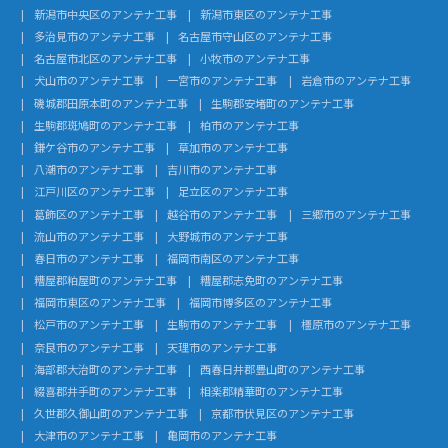
新潟市中央区のアンテナ工事
新潟市東区のアンテナ工事
多治見市のアンテナ工事
名古屋市守山区のアンテナ工事
名古屋市北区のアンテナ工事
小牧市のアンテナ工事
犬山市のアンテナ工事
一宮市のアンテナ工事
岩倉市のアンテナ工事
磯城郡田原本町のアンテナ工事
生駒郡安堵町のアンテナ工事
生駒郡斑鳩町のアンテナ工事
柏市のアンテナ工事
鎌ケ谷市のアンテナ工事
草加市のアンテナ工事
八潮市のアンテナ工事
吉川市のアンテナ工事
江戸川区のアンテナ工事
足立区のアンテナ工事
葛飾区のアンテナ工事
越谷市のアンテナ工事
三郷市のアンテナ工事
流山市のアンテナ工事
大野城市のアンテナ工事
春日市のアンテナ工事
福岡市南区のアンテナ工事
糟屋郡粕屋町のアンテナ工事
糟屋郡志免町のアンテナ工事
福岡市東区のアンテナ工事
福岡市博多区のアンテナ工事
松戸市のアンテナ工事
生駒市のアンテナ工事
橿原市のアンテナ工事
奈良市のアンテナ工事
天理市のアンテナ工事
海部郡大治町のアンテナ工事
西春日井郡豊山町のアンテナ工事
綴喜郡井手町のアンテナ工事
相楽郡精華町のアンテナ工事
久世郡久御山町のアンテナ工事
京都市伏見区のアンテナ工事
大津市のアンテナ工事
亀岡市のアンテナ工事