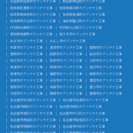
北設楽郡設楽町のアンテナ工事
額田郡幸田町のアンテナ工事
知多郡武豊町のアンテナ工事
知多郡美浜町のアンテナ工事
知多郡南知多町のアンテナ工事
知多郡東浦町のアンテナ工事
知多郡阿久比町のアンテナ工事
海部郡蟹江町のアンテナ工事
丹羽郡扶桑町のアンテナ工事
丹羽郡大口町のアンテナ工事
愛知郡東郷町のアンテナ工事
長久手市のアンテナ工事
あま市のアンテナ工事
みよし市のアンテナ工事
弥富市のアンテナ工事
清須市のアンテナ工事
愛西市のアンテナ工事
豊明市のアンテナ工事
田原市のアンテナ工事
高浜市のアンテナ工事
知立市のアンテナ工事
知多市のアンテナ工事
大府市のアンテナ工事
東海市のアンテナ工事
新城市のアンテナ工事
稲沢市のアンテナ工事
常滑市のアンテナ工事
蒲郡市のアンテナ工事
西尾市のアンテナ工事
安城市のアンテナ工事
刈谷市のアンテナ工事
豊田市のアンテナ工事
碧南市のアンテナ工事
津島市のアンテナ工事
豊川市のアンテナ工事
半田市のアンテナ工事
岡崎市のアンテナ工事
豊橋市のアンテナ工事
名古屋市天白区のアンテナ工事
名古屋市名東区のアンテナ工事
名古屋市緑区のアンテナ工事
名古屋市南区のアンテナ工事
名古屋市港区のアンテナ工事
名古屋市中川区のアンテナ工事
名古屋市熱田区のアンテナ工事
名古屋市昭和区のアンテナ工事
名古屋市瑞穂区のアンテナ工事
名古屋市中区のアンテナ工事
名古屋市中村区のアンテナ工事
名古屋市西区のアンテナ工事