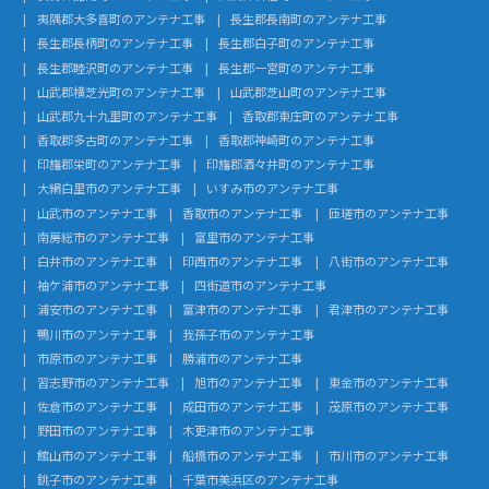
夷隅郡大多喜町のアンテナ工事
長生郡長南町のアンテナ工事
長生郡長柄町のアンテナ工事
長生郡白子町のアンテナ工事
長生郡睦沢町のアンテナ工事
長生郡一宮町のアンテナ工事
山武郡横芝光町のアンテナ工事
山武郡芝山町のアンテナ工事
山武郡九十九里町のアンテナ工事
香取郡東庄町のアンテナ工事
香取郡多古町のアンテナ工事
香取郡神崎町のアンテナ工事
印旛郡栄町のアンテナ工事
印旛郡酒々井町のアンテナ工事
大網白里市のアンテナ工事
いすみ市のアンテナ工事
山武市のアンテナ工事
香取市のアンテナ工事
匝瑳市のアンテナ工事
南房総市のアンテナ工事
富里市のアンテナ工事
白井市のアンテナ工事
印西市のアンテナ工事
八街市のアンテナ工事
袖ケ浦市のアンテナ工事
四街道市のアンテナ工事
浦安市のアンテナ工事
富津市のアンテナ工事
君津市のアンテナ工事
鴨川市のアンテナ工事
我孫子市のアンテナ工事
市原市のアンテナ工事
勝浦市のアンテナ工事
習志野市のアンテナ工事
旭市のアンテナ工事
東金市のアンテナ工事
佐倉市のアンテナ工事
成田市のアンテナ工事
茂原市のアンテナ工事
野田市のアンテナ工事
木更津市のアンテナ工事
館山市のアンテナ工事
船橋市のアンテナ工事
市川市のアンテナ工事
銚子市のアンテナ工事
千葉市美浜区のアンテナ工事