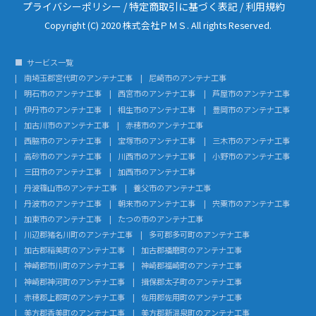
プライバシーポリシー
/
特定商取引に基づく表記
/
利用規約
Copyright (C) 2020 株式会社ＰＭＳ. All rights Reserved.
サービス一覧
南埼玉郡宮代町のアンテナ工事
尼崎市のアンテナ工事
明石市のアンテナ工事
西宮市のアンテナ工事
芦屋市のアンテナ工事
伊丹市のアンテナ工事
相生市のアンテナ工事
豊岡市のアンテナ工事
加古川市のアンテナ工事
赤穂市のアンテナ工事
西脇市のアンテナ工事
宝塚市のアンテナ工事
三木市のアンテナ工事
高砂市のアンテナ工事
川西市のアンテナ工事
小野市のアンテナ工事
三田市のアンテナ工事
加西市のアンテナ工事
丹波篠山市のアンテナ工事
養父市のアンテナ工事
丹波市のアンテナ工事
朝来市のアンテナ工事
宍粟市のアンテナ工事
加東市のアンテナ工事
たつの市のアンテナ工事
川辺郡猪名川町のアンテナ工事
多可郡多可町のアンテナ工事
加古郡稲美町のアンテナ工事
加古郡播磨町のアンテナ工事
神崎郡市川町のアンテナ工事
神崎郡福崎町のアンテナ工事
神崎郡神河町のアンテナ工事
揖保郡太子町のアンテナ工事
赤穂郡上郡町のアンテナ工事
佐用郡佐用町のアンテナ工事
美方郡香美町のアンテナ工事
美方郡新温泉町のアンテナ工事