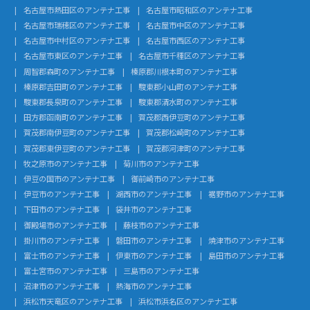
名古屋市熱田区のアンテナ工事
名古屋市昭和区のアンテナ工事
名古屋市瑞穂区のアンテナ工事
名古屋市中区のアンテナ工事
名古屋市中村区のアンテナ工事
名古屋市西区のアンテナ工事
名古屋市東区のアンテナ工事
名古屋市千種区のアンテナ工事
周智郡森町のアンテナ工事
榛原郡川根本町のアンテナ工事
榛原郡吉田町のアンテナ工事
駿東郡小山町のアンテナ工事
駿東郡長泉町のアンテナ工事
駿東郡清水町のアンテナ工事
田方郡函南町のアンテナ工事
賀茂郡西伊豆町のアンテナ工事
賀茂郡南伊豆町のアンテナ工事
賀茂郡松崎町のアンテナ工事
賀茂郡東伊豆町のアンテナ工事
賀茂郡河津町のアンテナ工事
牧之原市のアンテナ工事
菊川市のアンテナ工事
伊豆の国市のアンテナ工事
御前崎市のアンテナ工事
伊豆市のアンテナ工事
湖西市のアンテナ工事
裾野市のアンテナ工事
下田市のアンテナ工事
袋井市のアンテナ工事
御殿場市のアンテナ工事
藤枝市のアンテナ工事
掛川市のアンテナ工事
磐田市のアンテナ工事
焼津市のアンテナ工事
富士市のアンテナ工事
伊東市のアンテナ工事
島田市のアンテナ工事
富士宮市のアンテナ工事
三島市のアンテナ工事
沼津市のアンテナ工事
熱海市のアンテナ工事
浜松市天竜区のアンテナ工事
浜松市浜名区のアンテナ工事