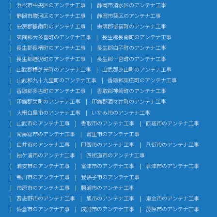
浜松市中央区のアンテナ工事
静岡市清水区のアンテナ工事
静岡市駿河区のアンテナ工事
静岡市葵区のアンテナ工事
安房郡鋸南町のアンテナ工事
夷隅郡御宿町のアンテナ工事
夷隅郡大多喜町のアンテナ工事
長生郡長南町のアンテナ工事
長生郡長柄町のアンテナ工事
長生郡白子町のアンテナ工事
長生郡睦沢町のアンテナ工事
長生郡一宮町のアンテナ工事
山武郡横芝光町のアンテナ工事
山武郡芝山町のアンテナ工事
山武郡九十九里町のアンテナ工事
香取郡東庄町のアンテナ工事
香取郡多古町のアンテナ工事
香取郡神崎町のアンテナ工事
印旛郡栄町のアンテナ工事
印旛郡酒々井町のアンテナ工事
大網白里市のアンテナ工事
いすみ市のアンテナ工事
山武市のアンテナ工事
香取市のアンテナ工事
匝瑳市のアンテナ工事
南房総市のアンテナ工事
富里市のアンテナ工事
白井市のアンテナ工事
印西市のアンテナ工事
八街市のアンテナ工事
袖ケ浦市のアンテナ工事
四街道市のアンテナ工事
浦安市のアンテナ工事
富津市のアンテナ工事
君津市のアンテナ工事
鴨川市のアンテナ工事
我孫子市のアンテナ工事
市原市のアンテナ工事
勝浦市のアンテナ工事
習志野市のアンテナ工事
旭市のアンテナ工事
東金市のアンテナ工事
佐倉市のアンテナ工事
成田市のアンテナ工事
茂原市のアンテナ工事