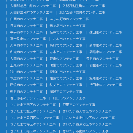
入間郡毛呂山町のアンテナ工事
入間郡越生町のアンテナ工事
入間郡三芳町のアンテナ工事
北足立郡伊奈町のアンテナ工事
白岡市のアンテナ工事
ふじみ野市のアンテナ工事
日高市のアンテナ工事
鶴ヶ島市のアンテナ工事
幸手市のアンテナ工事
坂戸市のアンテナ工事
蓮田市のアンテナ工事
富士見市のアンテナ工事
北本市のアンテナ工事
久喜市のアンテナ工事
桶川市のアンテナ工事
新座市のアンテナ工事
和光市のアンテナ工事
志木市のアンテナ工事
朝霞市のアンテナ工事
入間市のアンテナ工事
蕨市のアンテナ工事
深谷市のアンテナ工事
上尾市のアンテナ工事
鴻巣市のアンテナ工事
羽生市のアンテナ工事
狭山市のアンテナ工事
東松山市のアンテナ工事
本庄市のアンテナ工事
加須市のアンテナ工事
飯能市のアンテナ工事
所沢市のアンテナ工事
秩父市のアンテナ工事
行田市のアンテナ工事
熊谷市のアンテナ工事
川越市のアンテナ工事
春日部市のアンテナ工事
川口市のアンテナ工事
さいたま市西区のアンテナ工事
戸田市のアンテナ工事
さいたま市北区のアンテナ工事
さいたま市大宮区のアンテナ工事
さいたま市見沼区のアンテナ工事
さいたま市中央区のアンテナ工事
さいたま市桜区のアンテナ工事
さいたま市浦和区のアンテナ工事
さいたま市緑区のアンテナ工事
さいたま市南区のアンテナ工事