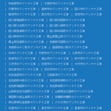
筑紫野市のアンテナ工事
太宰府市のアンテナ工事
行橋市のアンテナ工事
嘉麻市のアンテナ工事
田川市のアンテナ工事
飯塚市のアンテナ工事
直方市のアンテナ工事
宮若市のアンテナ工事
田川郡福智町のアンテナ工事
田川郡添田町のアンテナ工事
田川郡大任町のアンテナ工事
田川郡川崎町のアンテナ工事
田川郡香春町のアンテナ工事
田川郡糸田町のアンテナ工事
田川郡赤村のアンテナ工事
築上郡築上町のアンテナ工事
築上郡吉富町のアンテナ工事
京都郡苅田町のアンテナ工事
京都郡みやこ町のアンテナ工事
嘉穂郡桂川町のアンテナ工事
呉市のアンテナ工事
竹原市のアンテナ工事
三原市のアンテナ工事
尾道市のアンテナ工事
福山市のアンテナ工事
府中市のアンテナ工事
三次市のアンテナ工事
庄原市のアンテナ工事
大竹市のアンテナ工事
東広島市のアンテナ工事
廿日市市のアンテナ工事
安芸高田市のアンテナ工事
江田島市のアンテナ工事
安芸郡府中町のアンテナ工事
安芸郡熊野町のアンテナ工事
安芸郡海田町のアンテナ工事
安芸郡坂町のアンテナ工事
山県郡安芸太田町のアンテナ工事
山県郡北広島町のアンテナ工事
豊田郡大崎上島町のアンテナ工事
世羅郡世羅町のアンテナ工事
神石郡神石高原町のアンテナ工事
八千代市のアンテナ工事
日進市のアンテナ工事
香芝市のアンテナ工事
葛城市のアンテナ工事