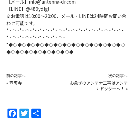
【メール】info@antenna-dr.com
【LINE】@489ydfgl
※お電話は10:00〜20:00、メール・LINEは24時間お問い合
わせ可能です。
*…*…*…*…*…*…*…*…*…*…*…*…*…*…*…*…*…*…
*…*…*…*…*…*…*…*…*…
*◆◇◆◇◆◇◆◇◆◇◆◇◆◇◆◇◆◇◆◇◆◇◆◇◆◇
◆◇◆◇◆◇◆◇◆◇◆◇◆◇◆
前の記事へ
次の記事へ
«
壺阪寺
お急ぎのアンテナ工事はアンテ
ナドクターへ！
»
F
T
共
a
w
有
c
itt