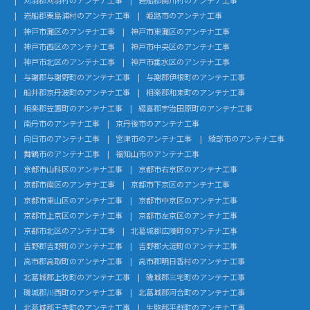
刈羽郡刈羽村のアンテナ工事
岩船郡関川村のアンテナ工事
岩船郡粟島浦村のアンテナ工事
姫路市のアンテナ工事
神戸市灘区のアンテナ工事
神戸市東灘区のアンテナ工事
神戸市西区のアンテナ工事
神戸市中央区のアンテナ工事
神戸市北区のアンテナ工事
神戸市垂水区のアンテナ工事
与謝郡与謝野町のアンテナ工事
与謝郡伊根町のアンテナ工事
船井郡京丹波町のアンテナ工事
相楽郡和束町のアンテナ工事
相楽郡笠置町のアンテナ工事
綴喜郡宇治田原町のアンテナ工事
南丹市のアンテナ工事
京丹後市のアンテナ工事
向日市のアンテナ工事
宮津市のアンテナ工事
綾部市のアンテナ工事
舞鶴市のアンテナ工事
福知山市のアンテナ工事
京都市山科区のアンテナ工事
京都市右京区のアンテナ工事
京都市南区のアンテナ工事
京都市下京区のアンテナ工事
京都市東山区のアンテナ工事
京都市中京区のアンテナ工事
京都市上京区のアンテナ工事
京都市左京区のアンテナ工事
京都市北区のアンテナ工事
北葛城郡広陵町のアンテナ工事
吉野郡吉野町のアンテナ工事
吉野郡大淀町のアンテナ工事
高市郡高取町のアンテナ工事
高市郡明日香村のアンテナ工事
北葛城郡上牧町のアンテナ工事
磯城郡三宅町のアンテナ工事
磯城郡川西町のアンテナ工事
北葛城郡河合町のアンテナ工事
北葛城郡王寺町のアンテナ工事
生駒郡平群町のアンテナ工事