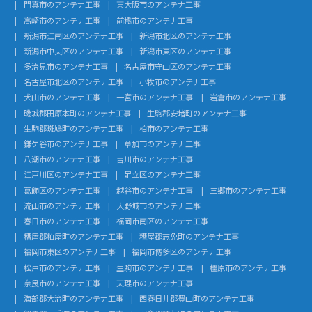
門真市のアンテナ工事
東大阪市のアンテナ工事
高崎市のアンテナ工事
前橋市のアンテナ工事
新潟市江南区のアンテナ工事
新潟市北区のアンテナ工事
新潟市中央区のアンテナ工事
新潟市東区のアンテナ工事
多治見市のアンテナ工事
名古屋市守山区のアンテナ工事
名古屋市北区のアンテナ工事
小牧市のアンテナ工事
犬山市のアンテナ工事
一宮市のアンテナ工事
岩倉市のアンテナ工事
磯城郡田原本町のアンテナ工事
生駒郡安堵町のアンテナ工事
生駒郡斑鳩町のアンテナ工事
柏市のアンテナ工事
鎌ケ谷市のアンテナ工事
草加市のアンテナ工事
八潮市のアンテナ工事
吉川市のアンテナ工事
江戸川区のアンテナ工事
足立区のアンテナ工事
葛飾区のアンテナ工事
越谷市のアンテナ工事
三郷市のアンテナ工事
流山市のアンテナ工事
大野城市のアンテナ工事
春日市のアンテナ工事
福岡市南区のアンテナ工事
糟屋郡粕屋町のアンテナ工事
糟屋郡志免町のアンテナ工事
福岡市東区のアンテナ工事
福岡市博多区のアンテナ工事
松戸市のアンテナ工事
生駒市のアンテナ工事
橿原市のアンテナ工事
奈良市のアンテナ工事
天理市のアンテナ工事
海部郡大治町のアンテナ工事
西春日井郡豊山町のアンテナ工事