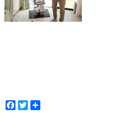
F
T
共
a
w
有
c
itt
e
er