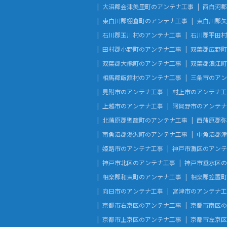
大沼郡会津美里町のアンテナ工事
西白河郡
東白川郡棚倉町のアンテナ工事
東白川郡矢
石川郡玉川村のアンテナ工事
石川郡平田村
田村郡小野町のアンテナ工事
双葉郡広野町
双葉郡大熊町のアンテナ工事
双葉郡浪江町
相馬郡飯舘村のアンテナ工事
三条市のアン
見附市のアンテナ工事
村上市のアンテナ工
上越市のアンテナ工事
阿賀野市のアンテナ
北蒲原郡聖籠町のアンテナ工事
西蒲原郡弥
南魚沼郡湯沢町のアンテナ工事
中魚沼郡津
姫路市のアンテナ工事
神戸市灘区のアンテ
神戸市北区のアンテナ工事
神戸市垂水区の
相楽郡和束町のアンテナ工事
相楽郡笠置町
向日市のアンテナ工事
宮津市のアンテナ工
京都市右京区のアンテナ工事
京都市南区の
京都市上京区のアンテナ工事
京都市左京区