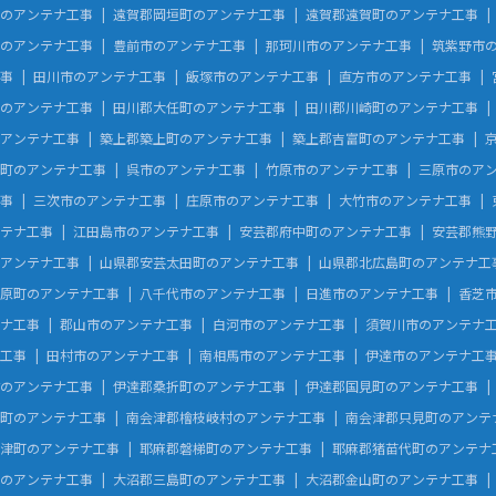
のアンテナ工事
遠賀郡岡垣町のアンテナ工事
遠賀郡遠賀町のアンテナ工事
のアンテナ工事
豊前市のアンテナ工事
那珂川市のアンテナ工事
筑紫野市
事
田川市のアンテナ工事
飯塚市のアンテナ工事
直方市のアンテナ工事
のアンテナ工事
田川郡大任町のアンテナ工事
田川郡川崎町のアンテナ工事
アンテナ工事
築上郡築上町のアンテナ工事
築上郡吉富町のアンテナ工事
町のアンテナ工事
呉市のアンテナ工事
竹原市のアンテナ工事
三原市のア
事
三次市のアンテナ工事
庄原市のアンテナ工事
大竹市のアンテナ工事
テナ工事
江田島市のアンテナ工事
安芸郡府中町のアンテナ工事
安芸郡熊
アンテナ工事
山県郡安芸太田町のアンテナ工事
山県郡北広島町のアンテナ工
原町のアンテナ工事
八千代市のアンテナ工事
日進市のアンテナ工事
香芝
ナ工事
郡山市のアンテナ工事
白河市のアンテナ工事
須賀川市のアンテナ
工事
田村市のアンテナ工事
南相馬市のアンテナ工事
伊達市のアンテナ工
のアンテナ工事
伊達郡桑折町のアンテナ工事
伊達郡国見町のアンテナ工事
町のアンテナ工事
南会津郡檜枝岐村のアンテナ工事
南会津郡只見町のアンテ
津町のアンテナ工事
耶麻郡磐梯町のアンテナ工事
耶麻郡猪苗代町のアンテナ
のアンテナ工事
大沼郡三島町のアンテナ工事
大沼郡金山町のアンテナ工事