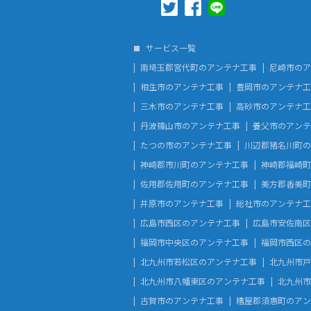
サービス一覧
南埼玉郡宮代町のアンテナ工事
尼崎市のア
相生市のアンテナ工事
豊岡市のアンテナ工
三木市のアンテナ工事
高砂市のアンテナ工
丹波篠山市のアンテナ工事
養父市のアンテ
たつの市のアンテナ工事
川辺郡猪名川町の
神崎郡市川町のアンテナ工事
神崎郡福崎町
佐用郡佐用町のアンテナ工事
美方郡香美町
井原市のアンテナ工事
総社市のアンテナ工
広島市西区のアンテナ工事
広島市安佐南区
福岡市中央区のアンテナ工事
福岡市西区の
北九州市若松区のアンテナ工事
北九州市戸
北九州市八幡東区のアンテナ工事
北九州市
古賀市のアンテナ工事
糟屋郡須惠町のアン