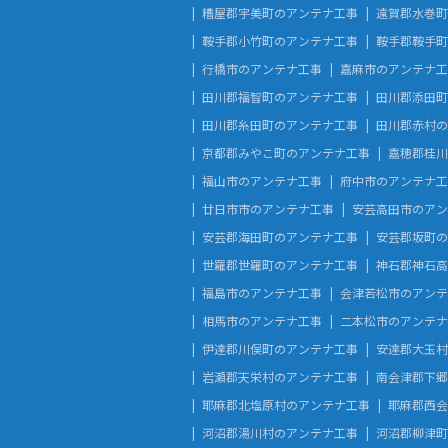
糟屋郡宇美町のアンテナ工事
遠賀郡水巻町
鞍手郡小竹町のアンテナ工事
鞍手郡鞍手町
行橋市のアンテナ工事
嘉麻市のアンテナ工
田川郡福智町のアンテナ工事
田川郡添田町
田川郡糸田町のアンテナ工事
田川郡赤村の
京都郡みやこ町のアンテナ工事
嘉穂郡桂川
福山市のアンテナ工事
府中市のアンテナ工
廿日市市のアンテナ工事
安芸高田市のアン
安芸郡海田町のアンテナ工事
安芸郡坂町の
世羅郡世羅町のアンテナ工事
神石郡神石高
福島市のアンテナ工事
会津若松市のアンテ
相馬市のアンテナ工事
二本松市のアンテナ
伊達郡川俣町のアンテナ工事
安達郡大玉村
岩瀬郡天栄村のアンテナ工事
南会津郡下郷
耶麻郡北塩原村のアンテナ工事
耶麻郡西会
河沼郡湯川村のアンテナ工事
河沼郡柳津町