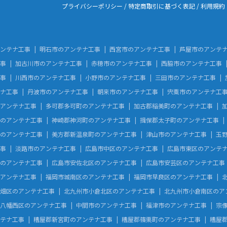
プライバシーポリシー
/
特定商取引に基づく表記
/
利用規約
ンテナ工事
明石市のアンテナ工事
西宮市のアンテナ工事
芦屋市のアンテ
事
加古川市のアンテナ工事
赤穂市のアンテナ工事
西脇市のアンテナ工事
事
川西市のアンテナ工事
小野市のアンテナ工事
三田市のアンテナ工事
ナ工事
丹波市のアンテナ工事
朝来市のアンテナ工事
宍粟市のアンテナ工
アンテナ工事
多可郡多可町のアンテナ工事
加古郡稲美町のアンテナ工事
のアンテナ工事
神崎郡神河町のアンテナ工事
揖保郡太子町のアンテナ工事
のアンテナ工事
美方郡新温泉町のアンテナ工事
津山市のアンテナ工事
玉
事
淡路市のアンテナ工事
広島市中区のアンテナ工事
広島市東区のアンテ
のアンテナ工事
広島市安佐北区のアンテナ工事
広島市安芸区のアンテナ工事
アンテナ工事
福岡市城南区のアンテナ工事
福岡市早良区のアンテナ工事
畑区のアンテナ工事
北九州市小倉北区のアンテナ工事
北九州市小倉南区のア
八幡西区のアンテナ工事
中間市のアンテナ工事
福津市のアンテナ工事
宗
テナ工事
糟屋郡新宮町のアンテナ工事
糟屋郡篠栗町のアンテナ工事
糟屋