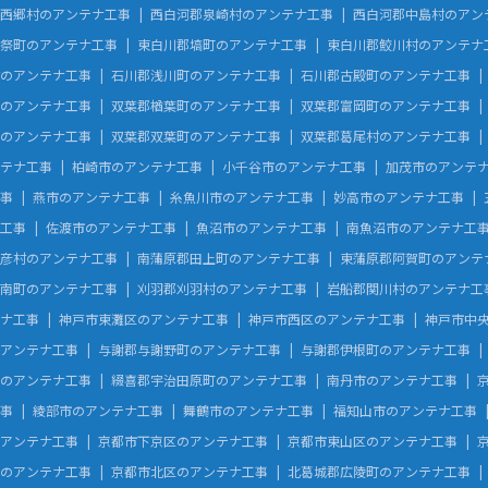
西郷村のアンテナ工事
西白河郡泉崎村のアンテナ工事
西白河郡中島村のアン
祭町のアンテナ工事
東白川郡塙町のアンテナ工事
東白川郡鮫川村のアンテナ
のアンテナ工事
石川郡浅川町のアンテナ工事
石川郡古殿町のアンテナ工事
のアンテナ工事
双葉郡楢葉町のアンテナ工事
双葉郡富岡町のアンテナ工事
のアンテナ工事
双葉郡双葉町のアンテナ工事
双葉郡葛尾村のアンテナ工事
テナ工事
柏崎市のアンテナ工事
小千谷市のアンテナ工事
加茂市のアンテ
事
燕市のアンテナ工事
糸魚川市のアンテナ工事
妙高市のアンテナ工事
工事
佐渡市のアンテナ工事
魚沼市のアンテナ工事
南魚沼市のアンテナ工
彦村のアンテナ工事
南蒲原郡田上町のアンテナ工事
東蒲原郡阿賀町のアンテ
南町のアンテナ工事
刈羽郡刈羽村のアンテナ工事
岩船郡関川村のアンテナ工
ナ工事
神戸市東灘区のアンテナ工事
神戸市西区のアンテナ工事
神戸市中
アンテナ工事
与謝郡与謝野町のアンテナ工事
与謝郡伊根町のアンテナ工事
のアンテナ工事
綴喜郡宇治田原町のアンテナ工事
南丹市のアンテナ工事
事
綾部市のアンテナ工事
舞鶴市のアンテナ工事
福知山市のアンテナ工事
アンテナ工事
京都市下京区のアンテナ工事
京都市東山区のアンテナ工事
のアンテナ工事
京都市北区のアンテナ工事
北葛城郡広陵町のアンテナ工事